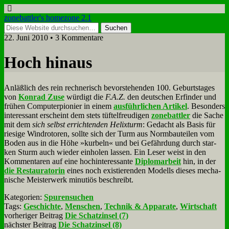
zonebattler's homezone 2.1
22. Juni 2010 • 3 Kommentare
Hoch hin­aus
An­läß­lich des rein rech­ne­risch be­vor­ste­hen­den 100. Ge­burts­ta­ges
von
Kon­rad Zu­se
wür­digt die
F.A.Z.
den deut­schen Er­fin­der und
frü­hen Com­pu­ter­pio­nier in ei­nem
aus­führ­li­chen Ar­ti­kel
. Be­son­ders
in­ter­es­sant er­scheint dem stets tüf­tel­freu­di­gen
zone­batt­ler
die Sa­che
mit dem
sich selbst er­rich­ten­den He­lix­turm
: Ge­dacht als Ba­sis für
rie­si­ge Wind­ro­to­ren, soll­te sich der Turm aus Norm­bau­tei­len vom
Bo­den aus in die Hö­he »kur­beln« und bei Ge­fähr­dung durch star­
ken Sturm auch wie­der ein­ho­len las­sen. Ein Le­ser weist in den
Kom­men­ta­ren auf ei­ne hoch­in­ter­es­san­te
Di­plom­ar­beit
hin, in der
die Re­stau­ra­to­rin
ei­nes noch exi­stie­ren­den Mo­dells die­ses me­cha­
ni­sche Mei­ster­werk mi­nu­ti­ös be­schreibt.
Kategorien:
Spurensuchen
Tags:
Geschichte
,
Menschen
,
Technik & Apparate
,
Wirtschaft
vorheriger Beitrag
Die Schatzinsel (7)
nächster Beitrag
Die Schatzinsel (8)