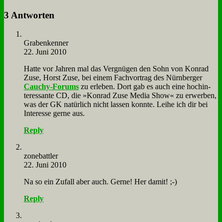
3 Antworten
Gra­ben­ken­ner
22. Juni 2010
Hat­te vor Jah­ren mal das Ver­gnü­gen den Sohn von Kon­rad
Zu­se, Horst Zu­se, bei ei­nem Fach­vor­trag des Nürn­ber­ger
Cauchy-Fo­rums
zu er­le­ben. Dort gab es auch ei­ne hoch­in­
ter­es­san­te CD, die »Kon­rad Zu­se Me­dia Show« zu er­wer­ben,
was der GK na­tür­lich nicht las­sen konn­te. Lei­he ich dir bei
In­ter­es­se ger­ne aus.
Reply
zone­batt­ler
22. Juni 2010
Na so ein Zu­fall aber auch. Ger­ne! Her da­mit! ;-)
Reply