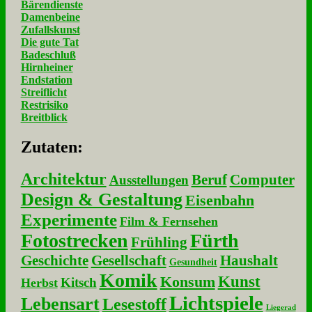
Bärendienste
Damenbeine
Zufallskunst
Die gute Tat
Badeschluß
Hirnheiner
Endstation
Streiflicht
Restrisiko
Breitblick
Zu­ta­ten:
Architektur
Beruf
Computer
Ausstellungen
Design & Gestaltung
Eisenbahn
Experimente
Film & Fernsehen
Fotostrecken
Fürth
Frühling
Geschichte
Gesellschaft
Haushalt
Gesundheit
Komik
Kunst
Konsum
Kitsch
Herbst
Lichtspiele
Lebensart
Lesestoff
Liegerad