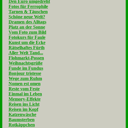
Den Euro umgedreht
Fotos für Ferrophile
Tarnen & Täuschen
Schöne neue Welt?
Dramen des Alltags
Platz an der Sonne
Vom Foto zum Bild
Fotokurs für Faule
Kunst um die Ecke
Rätselhaftes Fürth
Aller Welt Tand...
Flohmarkt-Possen
Weihnachtsgrüße
Funde im Fundus
Bonjour tristesse
Wege zum Ruhm
Nomen est omen
Reste vom Feste
Einmal im Leben
Memory-Effekte
Reisen ins Licht
Reisen im Kopf
Katzenwäsche
Baumsterben
Rotkäppchen