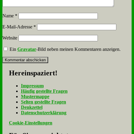
Name
*
E-Mail-Adresse
*
Website
Ein
Gravatar
-Bild neben meinen Kommentaren anzeigen.
Her­ein­spa­ziert!
Im­pres­sum
Häu­fig ge­stell­te Fra­gen
Mu­ster­map­pe
Sel­ten ge­stell­te Fra­gen
Denk­zet­tel
Da­ten­schutz­er­klä­rung
Cookie-Einstellungen