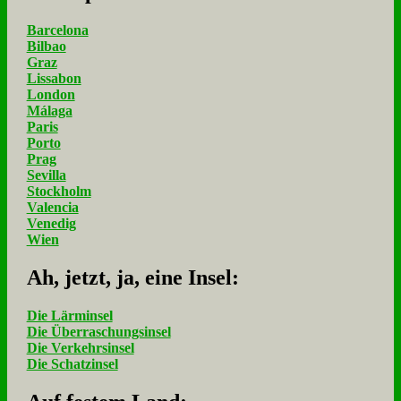
Barcelona
Bilbao
Graz
Lissabon
London
Málaga
Paris
Porto
Prag
Sevilla
Stockholm
Valencia
Venedig
Wien
Ah, jetzt, ja, ei­ne In­sel:
Die Lärminsel
Die Überraschungsinsel
Die Verkehrsinsel
Die Schatzinsel