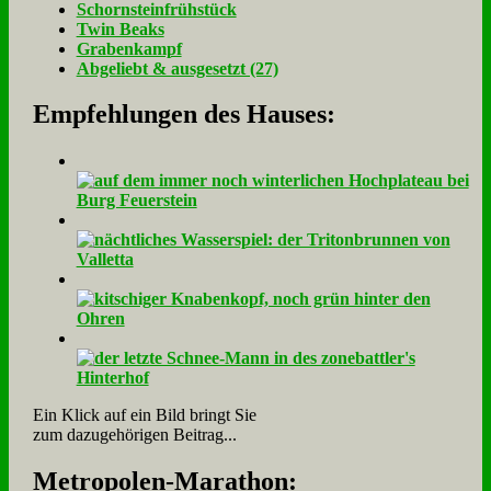
Schorn­stein­früh­stück
Twin Beaks
Gra­ben­kampf
Ab­ge­liebt & aus­ge­setzt (27)
Empfehlungen des Hauses:
Ein Klick auf ein Bild bringt Sie
zum dazugehörigen Beitrag...
Me­tro­po­len-Ma­ra­thon: