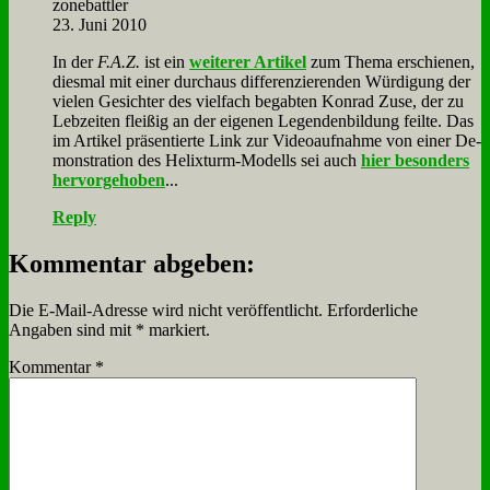
zone­batt­ler
23. Juni 2010
In der
F.A.Z.
ist ein
wei­te­rer Ar­ti­kel
zum The­ma er­schie­nen,
dies­mal mit ei­ner durch­aus dif­fe­ren­zie­ren­den Wür­di­gung der
vie­len Ge­sich­ter des viel­fach be­gab­ten Kon­rad Zu­se, der zu
Leb­zei­ten flei­ßig an der ei­ge­nen Le­gen­den­bil­dung feil­te. Das
im Ar­ti­kel prä­sen­tier­te Link zur Vi­deo­auf­nah­me von ei­ner De­
mon­stra­ti­on des He­lix­turm-Mo­dells sei auch
hier be­son­ders
her­vor­ge­ho­ben
...
Reply
Kommentar abgeben:
Die E-Mail-Adresse wird nicht veröffentlicht.
Erforderliche
Angaben sind mit
*
markiert.
Kommentar
*