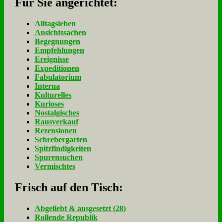
Für Sie an­ge­rich­tet:
Alltagsleben
Ansichtssachen
Begegnungen
Empfehlungen
Ereignisse
Expeditionen
Fabulatorium
Interna
Kulturelles
Kurioses
Nostalgisches
Rausverkauf
Rezensionen
Schrebergarten
Spitzfindigkeiten
Spurensuchen
Vermischtes
Frisch auf den Tisch:
Ab­ge­liebt & aus­ge­setzt (28)
Rol­len­de Re­pu­blik