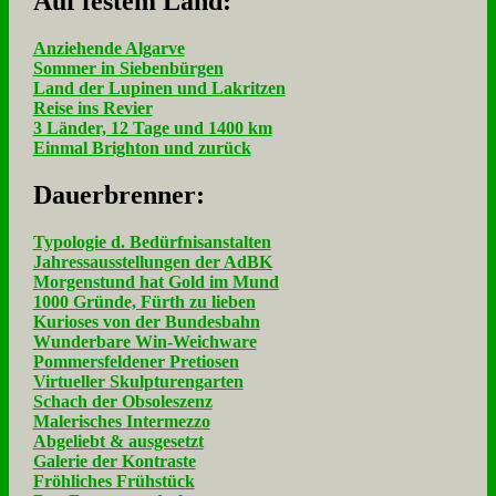
Auf fe­stem Land:
Anziehende Algarve
Sommer in Siebenbürgen
Land der Lupinen und Lakritzen
Reise ins Revier
3 Länder, 12 Tage und 1400 km
Einmal Brighton und zurück
Dau­er­bren­ner:
Typologie d. Bedürfnisanstalten
Jahressausstellungen der AdBK
Morgenstund hat Gold im Mund
1000 Gründe, Fürth zu lieben
Kurioses von der Bundesbahn
Wunderbare Win-Weichware
Pommersfeldener Pretiosen
Virtueller Skulpturengarten
Schach der Obsoleszenz
Malerisches Intermezzo
Abgeliebt & ausgesetzt
Galerie der Kontraste
Fröhliches Frühstück