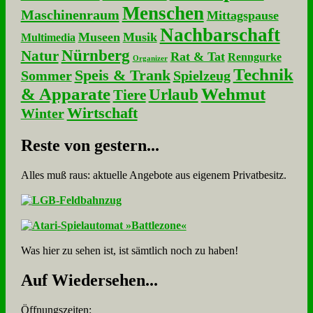
Menschen
Maschinenraum
Mittagspause
Nachbarschaft
Museen
Musik
Multimedia
Nürnberg
Natur
Rat & Tat
Renngurke
Organizer
Technik
Speis & Trank
Sommer
Spielzeug
& Apparate
Wehmut
Urlaub
Tiere
Wirtschaft
Winter
Re­ste von ge­stern...
Alles muß raus: aktuelle An­ge­bo­te aus eigenem Privatbesitz.
Was hier zu sehen ist, ist sämt­lich noch zu haben!
Auf Wie­der­se­hen...
Öffnungszeiten: