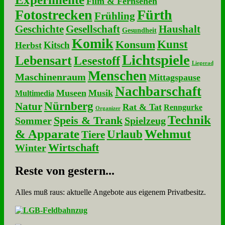
Film & Fernsehen
Fotostrecken
Fürth
Frühling
Geschichte
Gesellschaft
Haushalt
Gesundheit
Komik
Kunst
Konsum
Kitsch
Herbst
Lichtspiele
Lebensart
Lesestoff
Liegerad
Menschen
Maschinenraum
Mittagspause
Nachbarschaft
Museen
Musik
Multimedia
Nürnberg
Natur
Rat & Tat
Renngurke
Organizer
Technik
Speis & Trank
Sommer
Spielzeug
& Apparate
Wehmut
Urlaub
Tiere
Wirtschaft
Winter
Re­ste von ge­stern...
Alles muß raus: aktuelle An­ge­bo­te aus eigenem Privatbesitz.