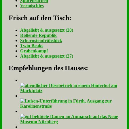
Spurensuchen
Vermischtes
Frisch auf den Tisch:
Ab­ge­liebt & aus­ge­setzt (28)
Rol­len­de Re­pu­blik
Schorn­stein­früh­stück
Twin Beaks
Gra­ben­kampf
Ab­ge­liebt & aus­ge­setzt (27)
Empfehlungen des Hauses: