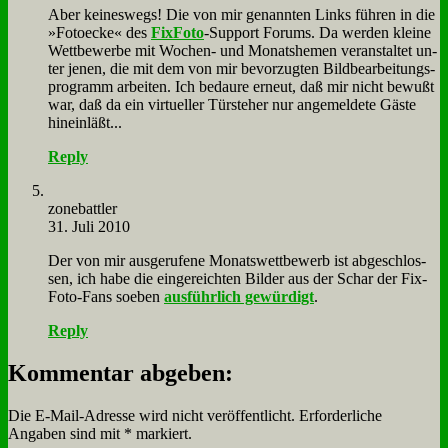
Aber kei­nes­wegs! Die von mir ge­nann­ten Links füh­ren in die
»Fo­to­ecke« des
Fix­Fo­to
-Sup­port Fo­rums. Da wer­den klei­ne
Wett­be­wer­be mit Wo­chen- und Mo­nats­he­men ver­an­stal­tet un­
ter je­nen, die mit dem von mir be­vor­zug­ten Bild­be­ar­bei­tungs­
pro­gramm ar­bei­ten. Ich be­dau­re er­neut, daß mir nicht be­wußt
war, daß da ein vir­tu­el­ler Tür­ste­her nur an­ge­mel­de­te Gä­ste
hin­ein­läßt...
Reply
zone­batt­ler
31. Juli 2010
Der von mir aus­ge­ru­fe­ne Mo­nats­wett­be­werb ist ab­ge­schlos­
sen, ich ha­be die ein­ge­reich­ten Bil­der aus der Schar der Fix­
Fo­to-Fans so­eben
aus­führ­lich ge­wür­digt
.
Reply
Kommentar abgeben:
Die E-Mail-Adresse wird nicht veröffentlicht.
Erforderliche
Angaben sind mit
*
markiert.