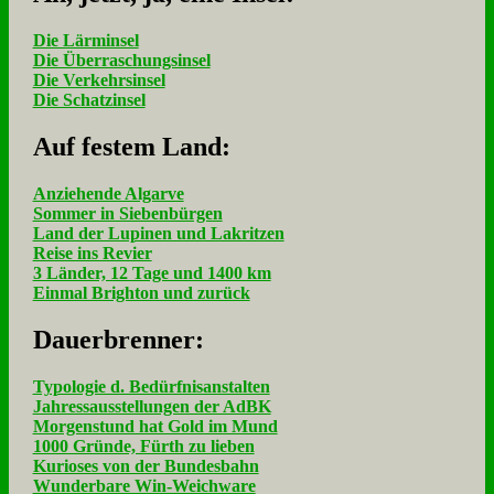
Die Lärminsel
Die Überraschungsinsel
Die Verkehrsinsel
Die Schatzinsel
Auf fe­stem Land:
Anziehende Algarve
Sommer in Siebenbürgen
Land der Lupinen und Lakritzen
Reise ins Revier
3 Länder, 12 Tage und 1400 km
Einmal Brighton und zurück
Dau­er­bren­ner:
Typologie d. Bedürfnisanstalten
Jahressausstellungen der AdBK
Morgenstund hat Gold im Mund
1000 Gründe, Fürth zu lieben
Kurioses von der Bundesbahn
Wunderbare Win-Weichware