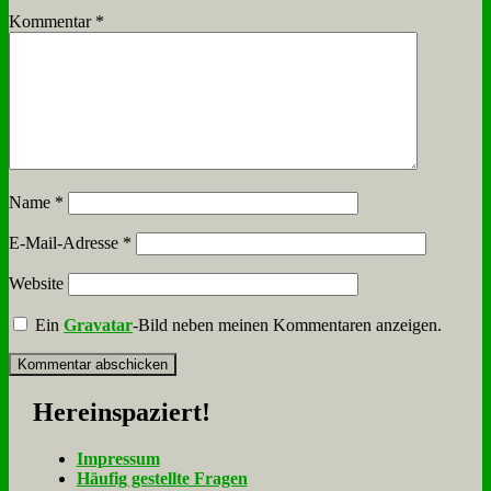
Kommentar
*
Name
*
E-Mail-Adresse
*
Website
Ein
Gravatar
-Bild neben meinen Kommentaren anzeigen.
Her­ein­spa­ziert!
Im­pres­sum
Häu­fig ge­stell­te Fra­gen