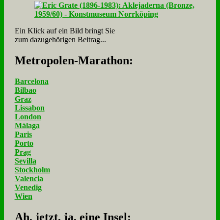
Ein Klick auf ein Bild bringt Sie
zum dazugehörigen Beitrag...
Me­tro­po­len-Ma­ra­thon:
Barcelona
Bilbao
Graz
Lissabon
London
Málaga
Paris
Porto
Prag
Sevilla
Stockholm
Valencia
Venedig
Wien
Ah, jetzt, ja, ei­ne In­sel: