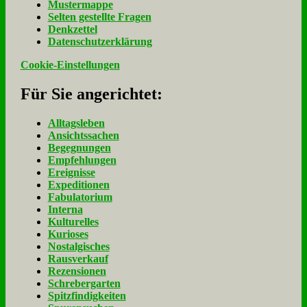
Mu­ster­map­pe
Sel­ten ge­stell­te Fra­gen
Denk­zet­tel
Da­ten­schutz­er­klä­rung
Cookie-Einstellungen
Für Sie an­ge­rich­tet:
Alltagsleben
Ansichtssachen
Begegnungen
Empfehlungen
Ereignisse
Expeditionen
Fabulatorium
Interna
Kulturelles
Kurioses
Nostalgisches
Rausverkauf
Rezensionen
Schrebergarten
Spitzfindigkeiten