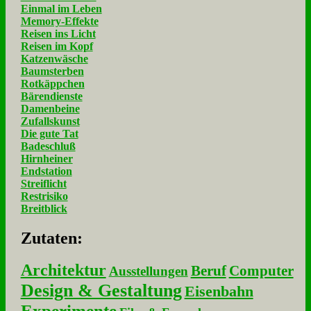
Einmal im Leben
Memory-Effekte
Reisen ins Licht
Reisen im Kopf
Katzenwäsche
Baumsterben
Rotkäppchen
Bärendienste
Damenbeine
Zufallskunst
Die gute Tat
Badeschluß
Hirnheiner
Endstation
Streiflicht
Restrisiko
Breitblick
Zu­ta­ten:
Architektur
Beruf
Computer
Ausstellungen
Design & Gestaltung
Eisenbahn
Experimente