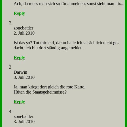
Ach, da muss man sich so für an­mel­den, sonst sieht man nix...
Reply
zone­batt­ler
2. Juli 2010
Ist das so? Tut mir leid, dar­an hat­te ich tat­säch­lich nicht ge­
dacht, ich bin dort stän­dig an­ge­mel­det...
Reply
Dar­win
3. Juli 2010
Ja, man kriegt dort gleich die ro­te Kar­te.
Hü­ten die Staats­ge­heim­nis­se?
Reply
zone­batt­ler
3. Juli 2010