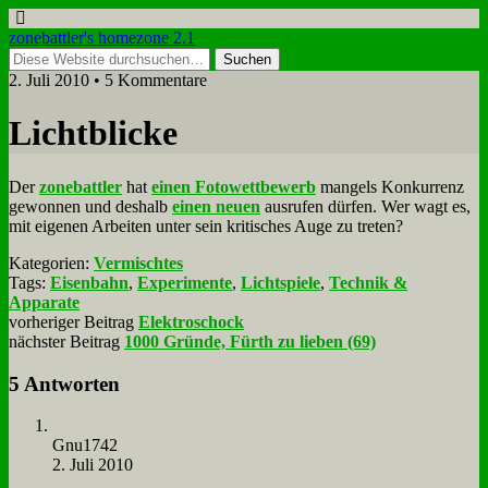
zonebattler's homezone 2.1
2. Juli 2010 • 5 Kommentare
Licht­blicke
Der
zone­batt­ler
hat
ei­nen Fo­to­wett­be­werb
man­gels Kon­kur­renz
ge­won­nen und des­halb
ei­nen neu­en
aus­ru­fen dür­fen. Wer wagt es,
mit ei­ge­nen Ar­bei­ten un­ter sein kri­ti­sches Au­ge zu tre­ten?
Kategorien:
Vermischtes
Tags:
Eisenbahn
,
Experimente
,
Lichtspiele
,
Technik &
Apparate
vorheriger Beitrag
Elektroschock
nächster Beitrag
1000 Gründe, Fürth zu lieben (69)
5 Antworten
Gnu1742
2. Juli 2010