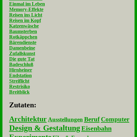
Einmal im Leben
Memory-Effekte
Reisen ins Licht
Reisen im Kopf
Katzenwäsche
Baumsterben
Rotkäppchen
Bärendienste
Damenbeine
Zufallskunst
Die gute Tat
Badeschluß
Hirnheiner
Endstation
Streiflicht
Restrisiko
Breitblick
Zu­ta­ten:
Architektur
Beruf
Computer
Ausstellungen
Design & Gestaltung
Eisenbahn
Experimente