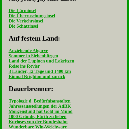
Die Lärminsel
Die Überraschungsinsel
Die Verkehrsinsel
Die Schatzinsel
Auf fe­stem Land:
Anziehende Algarve
Sommer in Siebenbürgen
Land der Lupinen und Lakritzen
Reise ins Revier
3 Länder, 12 Tage und 1400 km
Einmal Brighton und zurück
Dau­er­bren­ner:
Typologie d. Bedürfnisanstalten
Jahressausstellungen der AdBK
Morgenstund hat Gold im Mund
1000 Gründe, Fürth zu lieben
Kurioses von der Bundesbahn
Wunderbare Win-Weichware