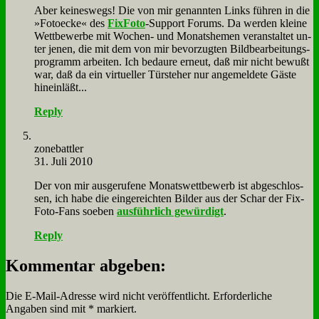
Aber kei­nes­wegs! Die von mir ge­nann­ten Links füh­ren in die
»Fo­to­ecke« des
Fix­Fo­to
-Sup­port Fo­rums. Da wer­den klei­ne
Wett­be­wer­be mit Wo­chen- und Mo­nats­he­men ver­an­stal­tet un­
ter je­nen, die mit dem von mir be­vor­zug­ten Bild­be­ar­bei­tungs­
pro­gramm ar­bei­ten. Ich be­dau­re er­neut, daß mir nicht be­wußt
war, daß da ein vir­tu­el­ler Tür­ste­her nur an­ge­mel­de­te Gä­ste
hin­ein­läßt...
Reply
zone­batt­ler
31. Juli 2010
Der von mir aus­ge­ru­fe­ne Mo­nats­wett­be­werb ist ab­ge­schlos­
sen, ich ha­be die ein­ge­reich­ten Bil­der aus der Schar der Fix­
Fo­to-Fans so­eben
aus­führ­lich ge­wür­digt
.
Reply
Kommentar abgeben:
Die E-Mail-Adresse wird nicht veröffentlicht.
Erforderliche
Angaben sind mit
*
markiert.