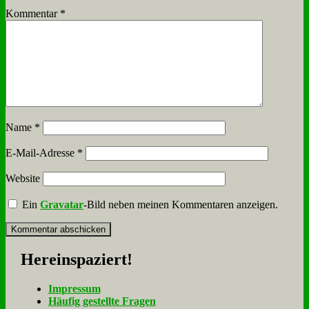
Kommentar
*
Name
*
E-Mail-Adresse
*
Website
Ein
Gravatar
-Bild neben meinen Kommentaren anzeigen.
Her­ein­spa­ziert!
Im­pres­sum
Häu­fig ge­stell­te Fra­gen