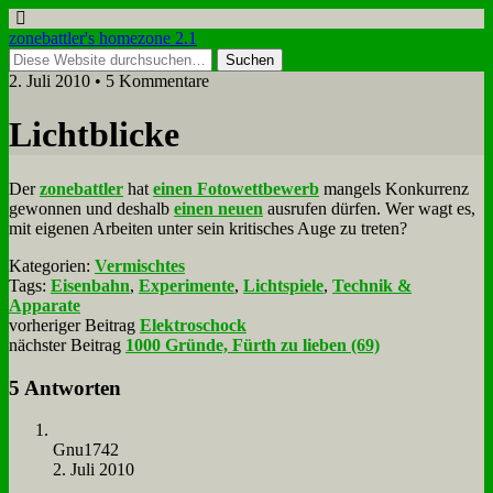
zonebattler's homezone 2.1
2. Juli 2010 • 5 Kommentare
Licht­blicke
Der
zone­batt­ler
hat
ei­nen Fo­to­wett­be­werb
man­gels Kon­kur­renz
ge­won­nen und des­halb
ei­nen neu­en
aus­ru­fen dür­fen. Wer wagt es,
mit ei­ge­nen Ar­bei­ten un­ter sein kri­ti­sches Au­ge zu tre­ten?
Kategorien:
Vermischtes
Tags:
Eisenbahn
,
Experimente
,
Lichtspiele
,
Technik &
Apparate
vorheriger Beitrag
Elektroschock
nächster Beitrag
1000 Gründe, Fürth zu lieben (69)
5 Antworten
Gnu1742
2. Juli 2010