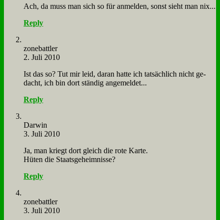
Ach, da muss man sich so für an­mel­den, sonst sieht man nix...
Reply
zone­batt­ler
2. Juli 2010
Ist das so? Tut mir leid, dar­an hat­te ich tat­säch­lich nicht ge­
dacht, ich bin dort stän­dig an­ge­mel­det...
Reply
Dar­win
3. Juli 2010
Ja, man kriegt dort gleich die ro­te Kar­te.
Hü­ten die Staats­ge­heim­nis­se?
Reply
zone­batt­ler
3. Juli 2010