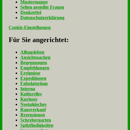
Mu­ster­map­pe
Sel­ten ge­stell­te Fra­gen
Denk­zet­tel
Da­ten­schutz­er­klä­rung
Cookie-Einstellungen
Für Sie an­ge­rich­tet:
Alltagsleben
Ansichtssachen
Begegnungen
Empfehlungen
Ereignisse
Expeditionen
Fabulatorium
Interna
Kulturelles
Kurioses
Nostalgisches
Rausverkauf
Rezensionen
Schrebergarten
Spitzfindigkeiten