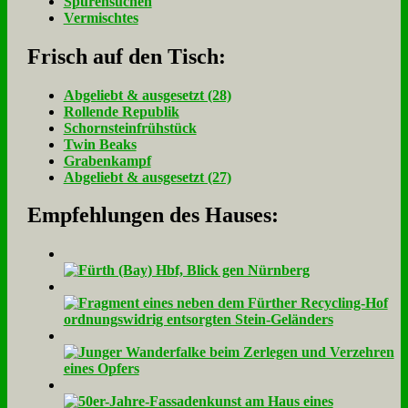
Spurensuchen
Vermischtes
Frisch auf den Tisch:
Ab­ge­liebt & aus­ge­setzt (28)
Rol­len­de Re­pu­blik
Schorn­stein­früh­stück
Twin Beaks
Gra­ben­kampf
Ab­ge­liebt & aus­ge­setzt (27)
Empfehlungen des Hauses: