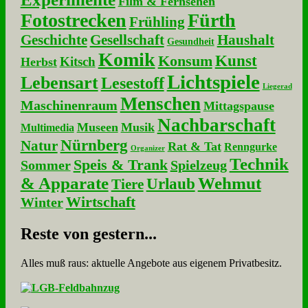
Film & Fernsehen
Fotostrecken
Fürth
Frühling
Geschichte
Gesellschaft
Haushalt
Gesundheit
Komik
Kunst
Konsum
Kitsch
Herbst
Lichtspiele
Lebensart
Lesestoff
Liegerad
Menschen
Maschinenraum
Mittagspause
Nachbarschaft
Museen
Musik
Multimedia
Nürnberg
Natur
Rat & Tat
Renngurke
Organizer
Technik
Speis & Trank
Sommer
Spielzeug
& Apparate
Wehmut
Urlaub
Tiere
Wirtschaft
Winter
Re­ste von ge­stern...
Alles muß raus: aktuelle An­ge­bo­te aus eigenem Privatbesitz.