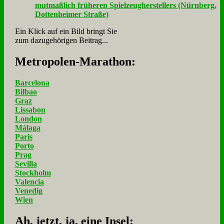
Ein Klick auf ein Bild bringt Sie
zum dazugehörigen Beitrag...
Me­tro­po­len-Ma­ra­thon:
Barcelona
Bilbao
Graz
Lissabon
London
Málaga
Paris
Porto
Prag
Sevilla
Stockholm
Valencia
Venedig
Wien
Ah, jetzt, ja, ei­ne In­sel: