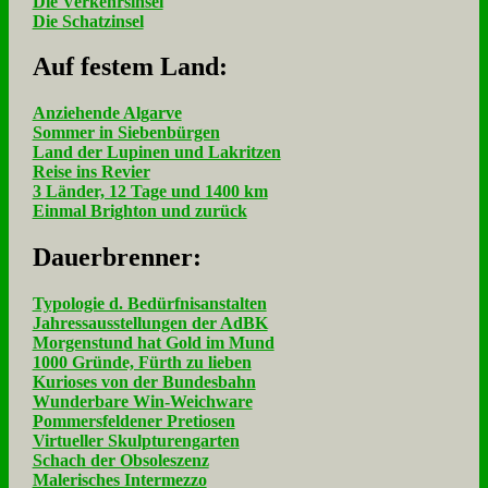
Die Verkehrsinsel
Die Schatzinsel
Auf fe­stem Land:
Anziehende Algarve
Sommer in Siebenbürgen
Land der Lupinen und Lakritzen
Reise ins Revier
3 Länder, 12 Tage und 1400 km
Einmal Brighton und zurück
Dau­er­bren­ner:
Typologie d. Bedürfnisanstalten
Jahressausstellungen der AdBK
Morgenstund hat Gold im Mund
1000 Gründe, Fürth zu lieben
Kurioses von der Bundesbahn
Wunderbare Win-Weichware
Pommersfeldener Pretiosen
Virtueller Skulpturengarten
Schach der Obsoleszenz
Malerisches Intermezzo