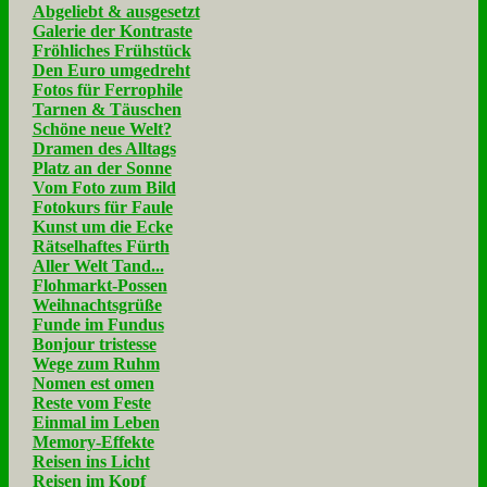
Abgeliebt & ausgesetzt
Galerie der Kontraste
Fröhliches Frühstück
Den Euro umgedreht
Fotos für Ferrophile
Tarnen & Täuschen
Schöne neue Welt?
Dramen des Alltags
Platz an der Sonne
Vom Foto zum Bild
Fotokurs für Faule
Kunst um die Ecke
Rätselhaftes Fürth
Aller Welt Tand...
Flohmarkt-Possen
Weihnachtsgrüße
Funde im Fundus
Bonjour tristesse
Wege zum Ruhm
Nomen est omen
Reste vom Feste
Einmal im Leben
Memory-Effekte
Reisen ins Licht
Reisen im Kopf