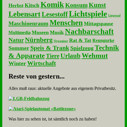
Komik
Kunst
Konsum
Kitsch
Herbst
Lichtspiele
Lebensart
Lesestoff
Liegerad
Menschen
Maschinenraum
Mittagspause
Nachbarschaft
Museen
Musik
Multimedia
Nürnberg
Natur
Rat & Tat
Renngurke
Organizer
Technik
Speis & Trank
Sommer
Spielzeug
& Apparate
Wehmut
Urlaub
Tiere
Wirtschaft
Winter
Re­ste von ge­stern...
Alles muß raus: aktuelle An­ge­bo­te aus eigenem Privatbesitz.
Was hier zu sehen ist, ist sämt­lich noch zu haben!