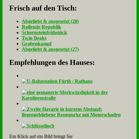
Frisch auf den Tisch:
Ab­ge­liebt & aus­ge­setzt (28)
Rol­len­de Re­pu­blik
Schorn­stein­früh­stück
Twin Beaks
Gra­ben­kampf
Ab­ge­liebt & aus­ge­setzt (27)
Empfehlungen des Hauses:
Ein Klick auf ein Bild bringt Sie