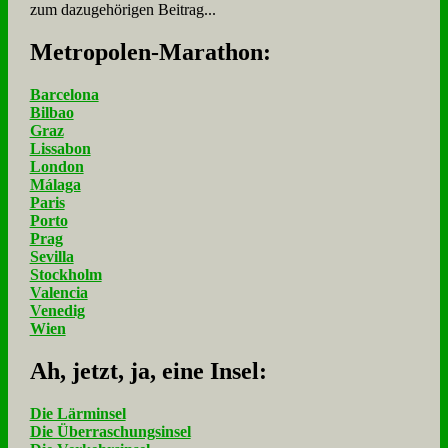
zum dazugehörigen Beitrag...
Me­tro­po­len-Ma­ra­thon:
Barcelona
Bilbao
Graz
Lissabon
London
Málaga
Paris
Porto
Prag
Sevilla
Stockholm
Valencia
Venedig
Wien
Ah, jetzt, ja, ei­ne In­sel:
Die Lärminsel
Die Überraschungsinsel