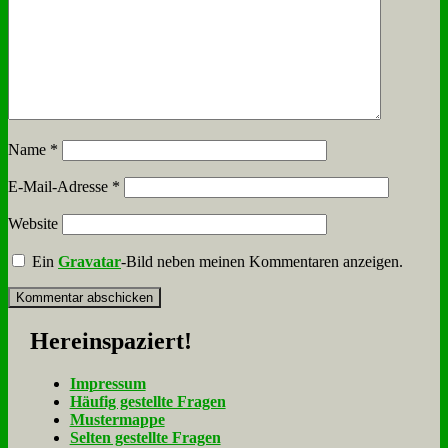
Name
*
E-Mail-Adresse
*
Website
Ein
Gravatar
-Bild neben meinen Kommentaren anzeigen.
Her­ein­spa­ziert!
Im­pres­sum
Häu­fig ge­stell­te Fra­gen
Mu­ster­map­pe
Sel­ten ge­stell­te Fra­gen