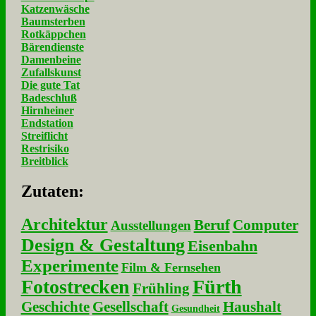
Katzenwäsche
Baumsterben
Rotkäppchen
Bärendienste
Damenbeine
Zufallskunst
Die gute Tat
Badeschluß
Hirnheiner
Endstation
Streiflicht
Restrisiko
Breitblick
Zu­ta­ten:
Architektur
Beruf
Computer
Ausstellungen
Design & Gestaltung
Eisenbahn
Experimente
Film & Fernsehen
Fotostrecken
Fürth
Frühling
Geschichte
Gesellschaft
Haushalt
Gesundheit