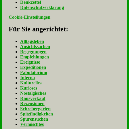
Denk­zet­tel
Da­ten­schutz­er­klä­rung
Cookie-Einstellungen
Für Sie an­ge­rich­tet:
Alltagsleben
Ansichtssachen
Begegnungen
Empfehlungen
Ereignisse
Expeditionen
Fabulatorium
Interna
Kulturelles
Kurioses
Nostalgisches
Rausverkauf
Rezensionen
Schrebergarten
Spitzfindigkeiten
Spurensuchen
Vermischtes