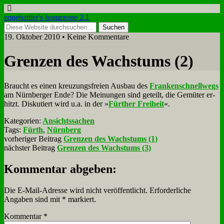
zonebattler's homezone 2.1
19. Oktober 2010 • Keine Kommentare
Gren­zen des Wachs­tums (2)
Braucht es ei­nen kreu­zungs­frei­en Aus­bau des
Fran­ken­schnell­wegs
am Nürn­ber­ger En­de? Die Mei­nun­gen sind ge­teilt, die Ge­mü­ter er­
hitzt. Dis­ku­tiert wird u.a. in der »
Für­ther Frei­heit
«.
Kategorien:
Ansichtssachen
Tags:
Fürth
,
Nürnberg
vorheriger Beitrag
Grenzen des Wachstums (1)
nächster Beitrag
Grenzen des Wachstums (3)
Kommentar abgeben:
Die E-Mail-Adresse wird nicht veröffentlicht.
Erforderliche
Angaben sind mit
*
markiert.
Kommentar
*