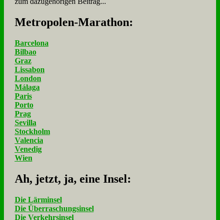
zum dazugehörigen Beitrag...
Me­tro­po­len-Ma­ra­thon:
Barcelona
Bilbao
Graz
Lissabon
London
Málaga
Paris
Porto
Prag
Sevilla
Stockholm
Valencia
Venedig
Wien
Ah, jetzt, ja, ei­ne In­sel:
Die Lärminsel
Die Überraschungsinsel
Die Verkehrsinsel