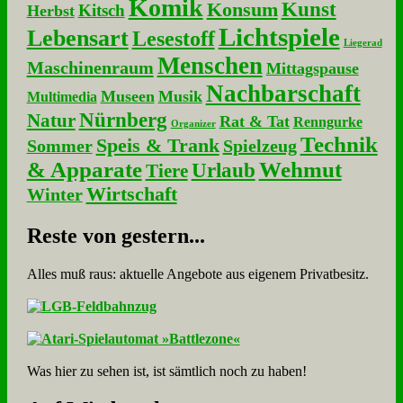
Komik
Kunst
Konsum
Kitsch
Herbst
Lichtspiele
Lebensart
Lesestoff
Liegerad
Menschen
Maschinenraum
Mittagspause
Nachbarschaft
Museen
Musik
Multimedia
Nürnberg
Natur
Rat & Tat
Renngurke
Organizer
Technik
Speis & Trank
Sommer
Spielzeug
& Apparate
Wehmut
Urlaub
Tiere
Wirtschaft
Winter
Re­ste von ge­stern...
Alles muß raus: aktuelle An­ge­bo­te aus eigenem Privatbesitz.
Was hier zu sehen ist, ist sämt­lich noch zu haben!