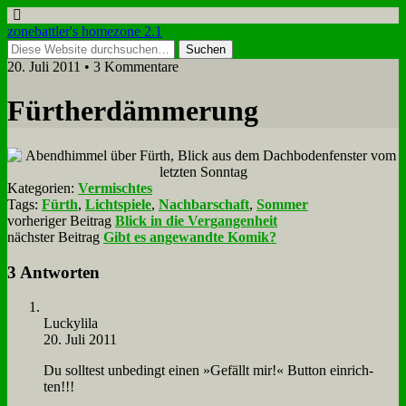
zonebattler's homezone 2.1
20. Juli 2011 • 3 Kommentare
Für­ther­däm­me­rung
Kategorien:
Vermischtes
Tags:
Fürth
,
Lichtspiele
,
Nachbarschaft
,
Sommer
vorheriger Beitrag
Blick in die Vergangenheit
nächster Beitrag
Gibt es angewandte Komik?
3 Antworten
Lucky­li­la
20. Juli 2011
Du soll­test un­be­dingt ei­nen »Ge­fällt mir!« But­ton ein­rich­
ten!!!