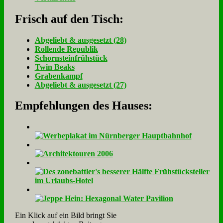
Frisch auf den Tisch:
Ab­ge­liebt & aus­ge­setzt (28)
Rol­len­de Re­pu­blik
Schorn­stein­früh­stück
Twin Beaks
Gra­ben­kampf
Ab­ge­liebt & aus­ge­setzt (27)
Empfehlungen des Hauses:
Ein Klick auf ein Bild bringt Sie