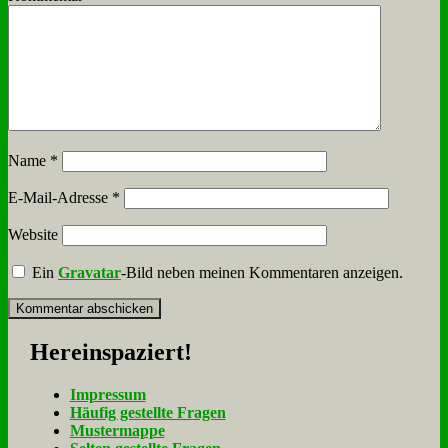
Name
*
E-Mail-Adresse
*
Website
Ein
Gravatar
-Bild neben meinen Kommentaren anzeigen.
Her­ein­spa­ziert!
Im­pres­sum
Häu­fig ge­stell­te Fra­gen
Mu­ster­map­pe