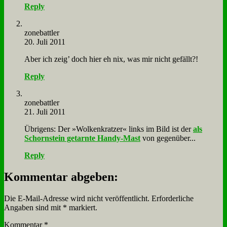
Reply
zone­batt­ler
20. Juli 2011
Aber ich zeig’ doch hier eh nix, was mir nicht ge­fällt?!
Reply
zone­batt­ler
21. Juli 2011
Üb­ri­gens: Der »Wol­ken­krat­zer« links im Bild ist der
als
Schorn­stein ge­tarn­te Han­dy-Mast
von ge­gen­über...
Reply
Kommentar abgeben:
Die E-Mail-Adresse wird nicht veröffentlicht.
Erforderliche
Angaben sind mit
*
markiert.
Kommentar
*