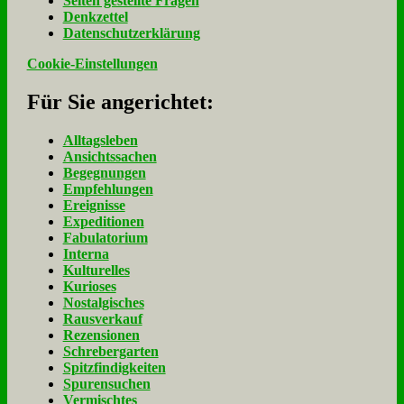
Sel­ten ge­stell­te Fra­gen
Denk­zet­tel
Da­ten­schutz­er­klä­rung
Cookie-Einstellungen
Für Sie an­ge­rich­tet:
Alltagsleben
Ansichtssachen
Begegnungen
Empfehlungen
Ereignisse
Expeditionen
Fabulatorium
Interna
Kulturelles
Kurioses
Nostalgisches
Rausverkauf
Rezensionen
Schrebergarten
Spitzfindigkeiten
Spurensuchen
Vermischtes