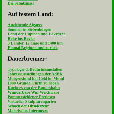
Die Schatzinsel
Auf fe­stem Land:
Anziehende Algarve
Sommer in Siebenbürgen
Land der Lupinen und Lakritzen
Reise ins Revier
3 Länder, 12 Tage und 1400 km
Einmal Brighton und zurück
Dau­er­bren­ner:
Typologie d. Bedürfnisanstalten
Jahressausstellungen der AdBK
Morgenstund hat Gold im Mund
1000 Gründe, Fürth zu lieben
Kurioses von der Bundesbahn
Wunderbare Win-Weichware
Pommersfeldener Pretiosen
Virtueller Skulpturengarten
Schach der Obsoleszenz
Malerisches Intermezzo