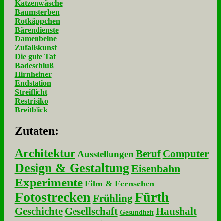
Katzenwäsche
Baumsterben
Rotkäppchen
Bärendienste
Damenbeine
Zufallskunst
Die gute Tat
Badeschluß
Hirnheiner
Endstation
Streiflicht
Restrisiko
Breitblick
Zu­ta­ten:
Architektur
Beruf
Computer
Ausstellungen
Design & Gestaltung
Eisenbahn
Experimente
Film & Fernsehen
Fotostrecken
Fürth
Frühling
Geschichte
Gesellschaft
Haushalt
Gesundheit