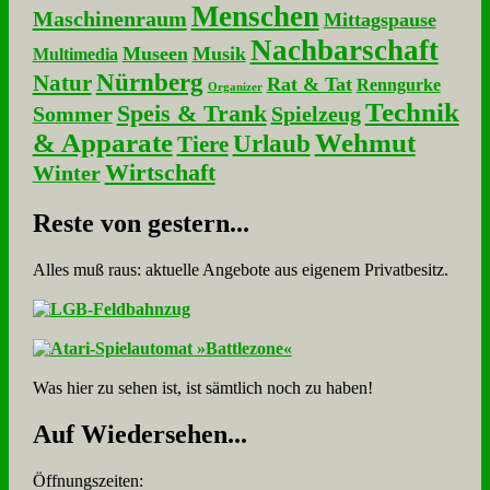
Menschen
Maschinenraum
Mittagspause
Nachbarschaft
Museen
Musik
Multimedia
Nürnberg
Natur
Rat & Tat
Renngurke
Organizer
Technik
Speis & Trank
Sommer
Spielzeug
& Apparate
Wehmut
Urlaub
Tiere
Wirtschaft
Winter
Re­ste von ge­stern...
Alles muß raus: aktuelle An­ge­bo­te aus eigenem Privatbesitz.
Was hier zu sehen ist, ist sämt­lich noch zu haben!
Auf Wie­der­se­hen...
Öffnungszeiten: