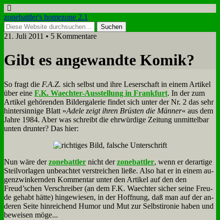
zonebattler's homezone 2.1
21. Juli 2011 • 5 Kommentare
Gibt es an­ge­wand­te Ko­mik?
So fragt die
F.A.Z.
sich selbst und ih­re Le­ser­schaft in ei­nem Ar­ti­kel
über ei­ne
F.K. Waech­ter-Aus­stel­lung in Frank­furt
. In der zum
Ar­ti­kel ge­hö­ren­den Bil­der­ga­le­rie fin­det sich un­ter der Nr. 2 das sehr
hin­ter­sin­ni­ge Blatt »
Ade­le zeigt ih­ren Brü­sten die Män­ner
« aus dem
Jah­re 1984. Aber was schreibt die ehr­wür­di­ge Zei­tung un­mit­tel­bar
un­ten drun­ter? Das hier:
Nun wä­re der
zone­batt­ler
nicht der
zone­batt­ler
, wenn er der­ar­ti­ge
Steil­vor­la­gen un­be­ach­tet ver­strei­chen lie­ße. Al­so hat er in ei­nem au­
gen­zwin­kern­den Kom­men­tar un­ter den Ar­ti­kel auf den den
Freud’schen Ver­schrei­ber (an dem F.K. Waech­ter si­cher sei­ne Freu­
de ge­habt hät­te) hin­ge­wie­sen, in der Hoff­nung, daß man auf der an­
de­ren Sei­te hin­rei­chend Hu­mor und Mut zur Selbst­iro­nie ha­ben und
be­wei­sen mö­ge...