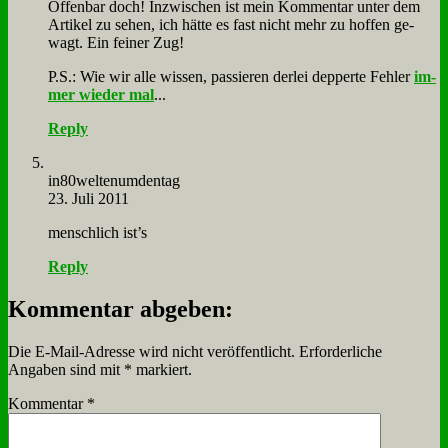
Of­fen­bar doch! In­zwi­schen ist mein Kom­men­tar un­ter dem
Ar­ti­kel zu se­hen, ich hät­te es fast nicht mehr zu hof­fen ge­
wagt. Ein fei­ner Zug!
P.S.: Wie wir al­le wis­sen, pas­sie­ren der­lei dep­per­te Feh­ler
im­
mer wie­der mal
...
Reply
in80weltenumdentag
23. Juli 2011
mensch­lich ist’s
Reply
Kommentar abgeben:
Die E-Mail-Adresse wird nicht veröffentlicht.
Erforderliche
Angaben sind mit
*
markiert.
Kommentar
*