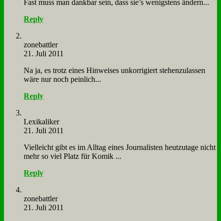
Fast muss man dank­bar sein, dass sie’s we­nig­stens än­dern...
Reply
zone­batt­ler
21. Juli 2011
Na ja, es trotz ei­nes Hin­wei­ses un­kor­ri­giert ste­hen­zu­las­sen
wä­re nur noch pein­lich...
Reply
Le­xi­ka­li­ker
21. Juli 2011
Viel­leicht gibt es im All­tag ei­nes Jour­na­li­sten heut­zu­ta­ge nicht
mehr so viel Platz für Ko­mik ...
Reply
zone­batt­ler
21. Juli 2011