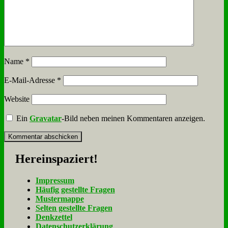
Name
*
E-Mail-Adresse
*
Website
Ein
Gravatar
-Bild neben meinen Kommentaren anzeigen.
Her­ein­spa­ziert!
Im­pres­sum
Häu­fig ge­stell­te Fra­gen
Mu­ster­map­pe
Sel­ten ge­stell­te Fra­gen
Denk­zet­tel
Da­ten­schutz­er­klä­rung