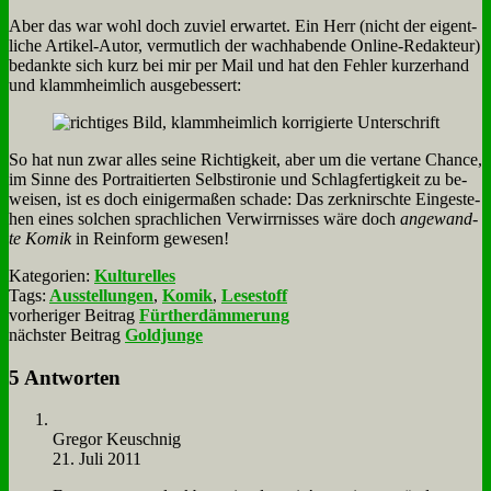
Aber das war wohl doch zu­viel er­war­tet. Ein Herr (nicht der ei­gent­
li­che Ar­ti­kel-Au­tor, ver­mut­lich der wach­ha­ben­de On­line-Re­dak­teur)
be­dank­te sich kurz bei mir per Mail und hat den Feh­ler kur­zer­hand
und klamm­heim­lich aus­ge­bes­sert:
So hat nun zwar al­les sei­ne Rich­tig­keit, aber um die ver­ta­ne Chan­ce,
im Sin­ne des Por­trai­tier­ten Selbst­iro­nie und Schlag­fer­tig­keit zu be­
wei­sen, ist es doch ei­ni­ger­ma­ßen scha­de: Das zer­knirsch­te Ein­ge­ste­
hen ei­nes sol­chen sprach­li­chen Ver­wirr­nis­ses wä­re doch
an­ge­wand­
te Ko­mik
in Rein­form ge­we­sen!
Kategorien:
Kulturelles
Tags:
Ausstellungen
,
Komik
,
Lesestoff
vorheriger Beitrag
Fürtherdämmerung
nächster Beitrag
Goldjunge
5 Antworten
Gre­gor Keu­sch­nig
21. Juli 2011