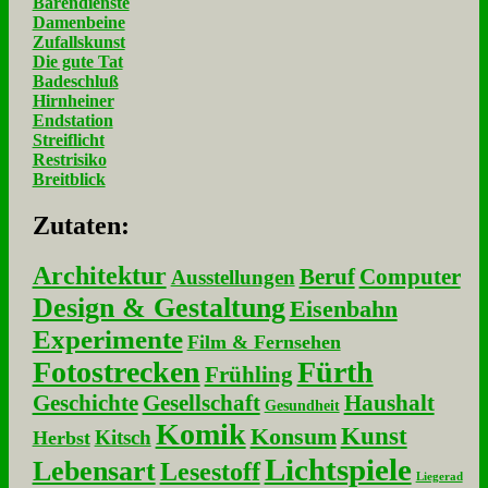
Bärendienste
Damenbeine
Zufallskunst
Die gute Tat
Badeschluß
Hirnheiner
Endstation
Streiflicht
Restrisiko
Breitblick
Zu­ta­ten:
Architektur
Beruf
Computer
Ausstellungen
Design & Gestaltung
Eisenbahn
Experimente
Film & Fernsehen
Fotostrecken
Fürth
Frühling
Geschichte
Gesellschaft
Haushalt
Gesundheit
Komik
Kunst
Konsum
Kitsch
Herbst
Lichtspiele
Lebensart
Lesestoff
Liegerad