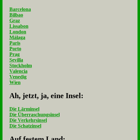
Barcelona
Bilbao
Graz
Lissabon
London
Málaga
Paris
Porto
Prag
Sevilla
Stockholm
Valencia
Venedig
Wien
Ah, jetzt, ja, ei­ne In­sel:
Die Lärminsel
Die Überraschungsinsel
Die Verkehrsinsel
Die Schatzinsel
Auf fe­stem Land: