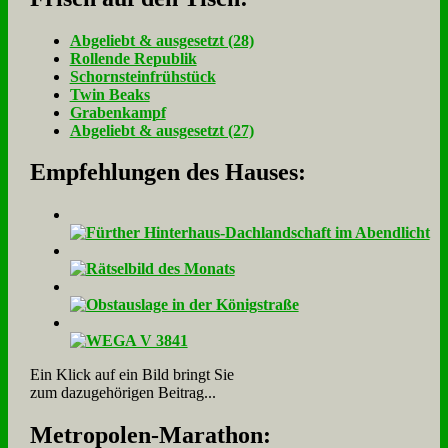
Ab­ge­liebt & aus­ge­setzt (28)
Rol­len­de Re­pu­blik
Schorn­stein­früh­stück
Twin Beaks
Gra­ben­kampf
Ab­ge­liebt & aus­ge­setzt (27)
Empfehlungen des Hauses:
Ein Klick auf ein Bild bringt Sie
zum dazugehörigen Beitrag...
Me­tro­po­len-Ma­ra­thon: