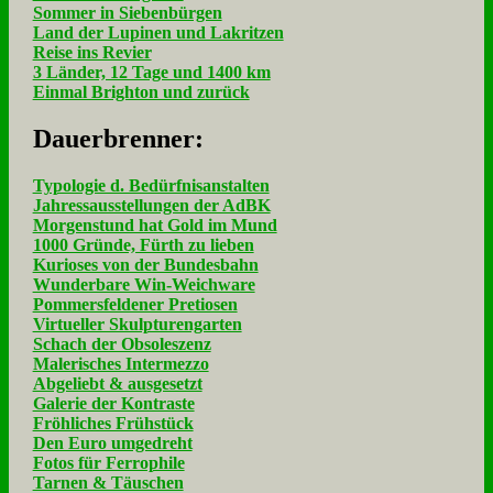
Sommer in Siebenbürgen
Land der Lupinen und Lakritzen
Reise ins Revier
3 Länder, 12 Tage und 1400 km
Einmal Brighton und zurück
Dau­er­bren­ner:
Typologie d. Bedürfnisanstalten
Jahressausstellungen der AdBK
Morgenstund hat Gold im Mund
1000 Gründe, Fürth zu lieben
Kurioses von der Bundesbahn
Wunderbare Win-Weichware
Pommersfeldener Pretiosen
Virtueller Skulpturengarten
Schach der Obsoleszenz
Malerisches Intermezzo
Abgeliebt & ausgesetzt
Galerie der Kontraste
Fröhliches Frühstück
Den Euro umgedreht
Fotos für Ferrophile
Tarnen & Täuschen