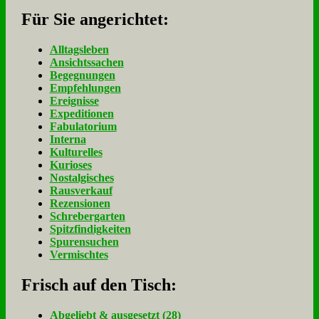
Für Sie an­ge­rich­tet:
Alltagsleben
Ansichtssachen
Begegnungen
Empfehlungen
Ereignisse
Expeditionen
Fabulatorium
Interna
Kulturelles
Kurioses
Nostalgisches
Rausverkauf
Rezensionen
Schrebergarten
Spitzfindigkeiten
Spurensuchen
Vermischtes
Frisch auf den Tisch:
Ab­ge­liebt & aus­ge­setzt (28)