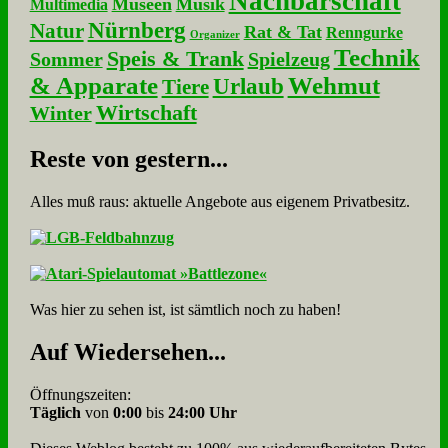
Nachbarschaft
Museen
Musik
Multimedia
Nürnberg
Natur
Rat & Tat
Renngurke
Organizer
Technik
Speis & Trank
Sommer
Spielzeug
& Apparate
Wehmut
Urlaub
Tiere
Wirtschaft
Winter
Re­ste von ge­stern...
Alles muß raus: aktuelle An­ge­bo­te aus eigenem Privatbesitz.
Was hier zu sehen ist, ist sämt­lich noch zu haben!
Auf Wie­der­se­hen...
Öffnungszeiten:
Täglich
von
0:00
bis
24:00 Uhr