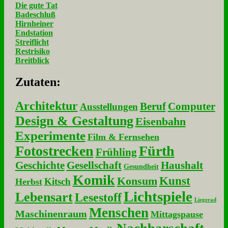
Die gute Tat
Badeschluß
Hirnheiner
Endstation
Streiflicht
Restrisiko
Breitblick
Zu­ta­ten:
Architektur
Beruf
Computer
Ausstellungen
Design & Gestaltung
Eisenbahn
Experimente
Film & Fernsehen
Fotostrecken
Fürth
Frühling
Geschichte
Gesellschaft
Haushalt
Gesundheit
Komik
Kunst
Konsum
Kitsch
Herbst
Lichtspiele
Lebensart
Lesestoff
Liegerad
Menschen
Maschinenraum
Mittagspause