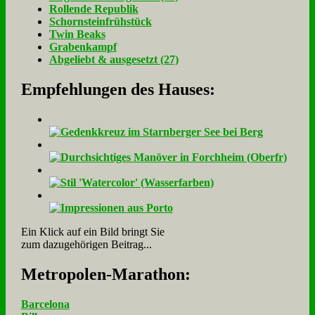
Rol­len­de Re­pu­blik
Schorn­stein­früh­stück
Twin Beaks
Gra­ben­kampf
Ab­ge­liebt & aus­ge­setzt (27)
Empfehlungen des Hauses:
Ein Klick auf ein Bild bringt Sie
zum dazugehörigen Beitrag...
Me­tro­po­len-Ma­ra­thon:
Barcelona