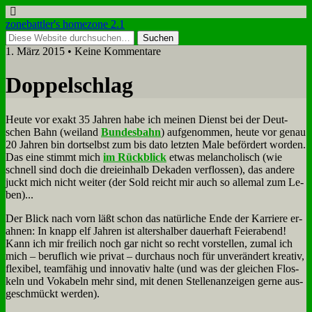
zonebattler's homezone 2.1
1. März 2015 • Keine Kommentare
Dop­pel­schlag
Heu­te vor ex­akt 35 Jah­ren ha­be ich mei­nen Dienst bei der Deut­
schen Bahn (wei­land
Bun­des­bahn
) auf­ge­nom­men, heu­te vor ge­nau
20 Jah­ren bin dort­selbst zum bis da­to letz­ten Ma­le be­för­dert wor­den.
Das ei­ne stimmt mich
im Rück­blick
et­was me­lan­cho­lisch (wie
schnell sind doch die drei­ein­halb De­ka­den ver­flos­sen), das an­de­re
juckt mich nicht wei­ter (der Sold reicht mir auch so al­le­mal zum Le­
ben)...
Der Blick nach vorn läßt schon das na­tür­li­che En­de der Kar­rie­re er­
ah­nen: In knapp elf Jah­ren ist al­ters­hal­ber dau­er­haft Fei­er­abend!
Kann ich mir frei­lich noch gar nicht so recht vor­stel­len, zu­mal ich
mich – be­ruf­lich wie pri­vat – durch­aus noch für un­ver­än­dert krea­tiv,
fle­xi­bel, team­fä­hig und in­no­va­tiv hal­te (und was der glei­chen Flos­
keln und Vo­ka­beln mehr sind, mit de­nen Stel­len­an­zei­gen ger­ne aus­
ge­schmückt wer­den).