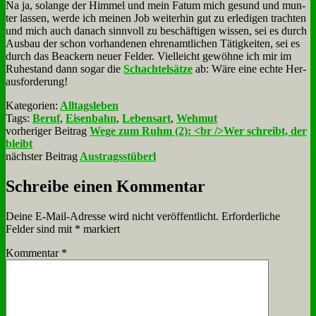
Na ja, so­lan­ge der Him­mel und mein Fa­tum mich ge­sund und mun­
ter las­sen, wer­de ich mei­nen Job wei­ter­hin gut zu er­le­di­gen trach­ten
und mich auch da­nach sinn­voll zu be­schäf­ti­gen wis­sen, sei es durch
Aus­bau der schon vor­han­de­nen eh­ren­amt­li­chen Tä­tig­kei­ten, sei es
durch das Be­ackern neu­er Fel­der. Viel­leicht ge­wöh­ne ich mir im
Ru­he­stand dann so­gar die
Schach­tel­sät­ze
ab: Wä­re ei­ne ech­te Her­
aus­for­de­rung!
Kategorien:
Alltagsleben
Tags:
Beruf
,
Eisenbahn
,
Lebensart
,
Wehmut
vorheriger Beitrag
Wege zum Ruhm (2): <br />Wer schreibt, der
bleibt
nächster Beitrag
Austragsstüberl
Schreibe einen Kommentar
Deine E-Mail-Adresse wird nicht veröffentlicht.
Erforderliche
Felder sind mit
*
markiert
Kommentar
*