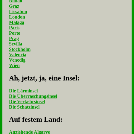
Bilbao
Graz
Lissabon
London
Málaga
Paris
Porto
Prag
Sevilla
Stockholm
Valencia
Venedig
Wien
Ah, jetzt, ja, ei­ne In­sel:
Die Lärminsel
Die Überraschungsinsel
Die Verkehrsinsel
Die Schatzinsel
Auf fe­stem Land:
Anziehende Algarve