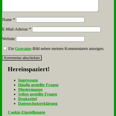
Name
*
E-Mail-Adresse
*
Website
Ein
Gravatar
-Bild neben meinen Kommentaren anzeigen.
Her­ein­spa­ziert!
Im­pres­sum
Häu­fig ge­stell­te Fra­gen
Mu­ster­map­pe
Sel­ten ge­stell­te Fra­gen
Denk­zet­tel
Da­ten­schutz­er­klä­rung
Cookie-Einstellungen