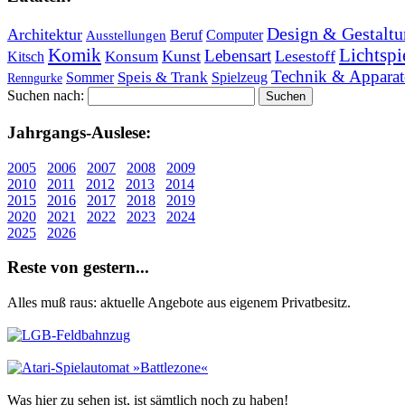
Design & Gestaltu
Architektur
Beruf
Computer
Ausstellungen
Lichtspi
Komik
Lebensart
Kunst
Lesestoff
Konsum
Kitsch
Technik & Apparat
Speis & Trank
Sommer
Spielzeug
Renngurke
Suchen nach:
Jahr­gangs-Aus­le­se:
2005
2006
2007
2008
2009
2010
2011
2012
2013
2014
2015
2016
2017
2018
2019
2020
2021
2022
2023
2024
2025
2026
Re­ste von ge­stern...
Alles muß raus: aktuelle An­ge­bo­te aus eigenem Privatbesitz.
Was hier zu sehen ist, ist sämt­lich noch zu haben!