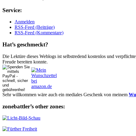
Ser­vice:
Anmelden
RSS-Feed (Beiträge)
RSS-Feed (Kommentare)
Hat’s ge­schmeckt?
Die Lektüre dieses Weblogs ist selbstredend kostenlos und ver­pflich­te
Freude bereiten konnte.
Sehr willkommen wäre auch ein mediales Geschenk von meinem
Wun
zonebattler’s other zo­nes: