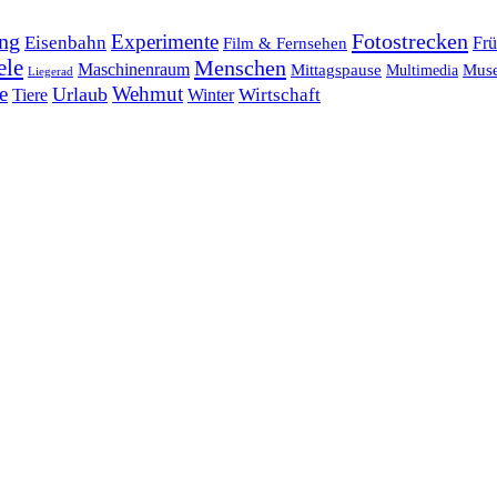
ng
Fotostrecken
Experimente
Eisenbahn
Frü
Film & Fernsehen
ele
Menschen
Maschinenraum
Mittagspause
Mus
Multimedia
Liegerad
e
Wehmut
Urlaub
Tiere
Wirtschaft
Winter