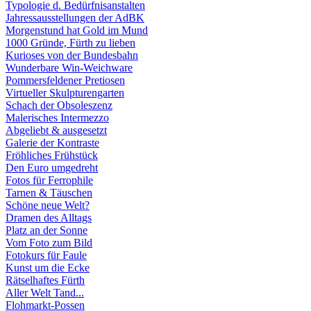
Typologie d. Bedürfnisanstalten
Jahressausstellungen der AdBK
Morgenstund hat Gold im Mund
1000 Gründe, Fürth zu lieben
Kurioses von der Bundesbahn
Wunderbare Win-Weichware
Pommersfeldener Pretiosen
Virtueller Skulpturengarten
Schach der Obsoleszenz
Malerisches Intermezzo
Abgeliebt & ausgesetzt
Galerie der Kontraste
Fröhliches Frühstück
Den Euro umgedreht
Fotos für Ferrophile
Tarnen & Täuschen
Schöne neue Welt?
Dramen des Alltags
Platz an der Sonne
Vom Foto zum Bild
Fotokurs für Faule
Kunst um die Ecke
Rätselhaftes Fürth
Aller Welt Tand...
Flohmarkt-Possen