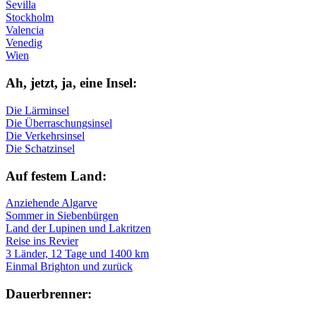
Sevilla
Stockholm
Valencia
Venedig
Wien
Ah, jetzt, ja, ei­ne In­sel:
Die Lärminsel
Die Überraschungsinsel
Die Verkehrsinsel
Die Schatzinsel
Auf fe­stem Land:
Anziehende Algarve
Sommer in Siebenbürgen
Land der Lupinen und Lakritzen
Reise ins Revier
3 Länder, 12 Tage und 1400 km
Einmal Brighton und zurück
Dau­er­bren­ner: