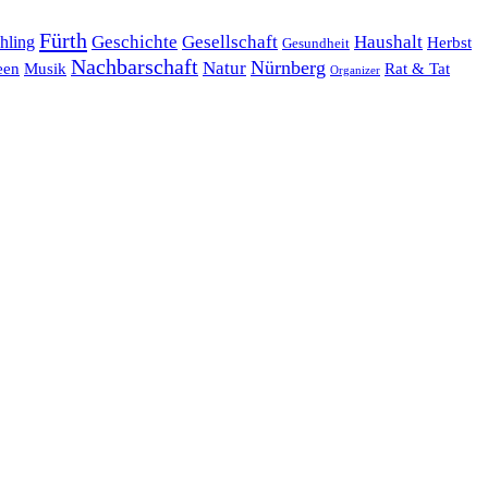
Fürth
hling
Geschichte
Gesellschaft
Haushalt
Herbst
Gesundheit
Nachbarschaft
Nürnberg
Natur
een
Musik
Rat & Tat
Organizer