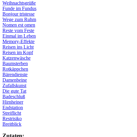
Weihnachtsgrüße
Funde im Fundus
Bonjour tristesse
Wege zum Ruhm
Nomen est omen
Reste vom Feste
Einmal im Leben
Memory-Effekte
Reisen ins Licht
Reisen im Kopf
Katzenwäsche
Baumsterben
Rotkäppchen
Bärendienste
Damenbeine
Zufallskunst
Die gute Tat
Badeschluß
Hirnheiner
Endstation
Streiflicht
Restrisiko
Breitblick
Zu­ta­ten: