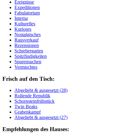
Ereignisse
Expeditionen
Fabulatorium
Interna
Kulturelles
Kurioses
Nostalgisches
Rausverkauf
Rezensionen
Schrebergarten
Spitzfindigkeiten
Spurensuchen
Vermischtes
Frisch auf den Tisch:
Ab­ge­liebt & aus­ge­setzt (28)
Rol­len­de Re­pu­blik
Schorn­stein­früh­stück
Twin Beaks
Gra­ben­kampf
Ab­ge­liebt & aus­ge­setzt (27)
Empfehlungen des Hauses: