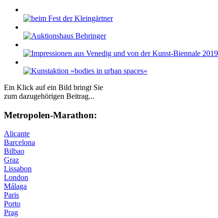
Ein Klick auf ein Bild bringt Sie
zum dazugehörigen Beitrag...
Me­tro­po­len-Ma­ra­thon:
Alicante
Barcelona
Bilbao
Graz
Lissabon
London
Málaga
Paris
Porto
Prag