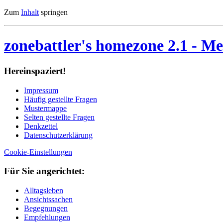
Zum
Inhalt
springen
zonebattler's homezone 2.1
- Me
Her­ein­spa­ziert!
Im­pres­sum
Häu­fig ge­stell­te Fra­gen
Mu­ster­map­pe
Sel­ten ge­stell­te Fra­gen
Denk­zet­tel
Da­ten­schutz­er­klä­rung
Cookie-Einstellungen
Für Sie an­ge­rich­tet:
Alltagsleben
Ansichtssachen
Begegnungen
Empfehlungen