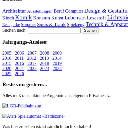
Design & Gestaltu
Architektur
Beruf
Computer
Ausstellungen
Lichtspi
Komik
Lebensart
Kunst
Lesestoff
Konsum
Kitsch
Technik & Apparat
Speis & Trank
Sommer
Spielzeug
Renngurke
Suchen nach:
Jahr­gangs-Aus­le­se:
2005
2006
2007
2008
2009
2010
2011
2012
2013
2014
2015
2016
2017
2018
2019
2020
2021
2022
2023
2024
2025
2026
Re­ste von ge­stern...
Alles muß raus: aktuelle An­ge­bo­te aus eigenem Privatbesitz.
Was hier zu sehen ist, ist sämt­lich noch zu haben!