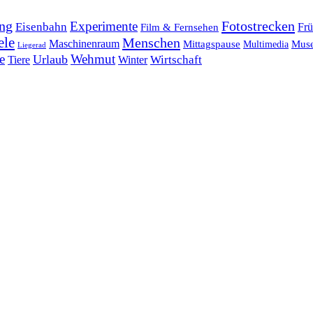
ng
Fotostrecken
Experimente
Eisenbahn
Frü
Film & Fernsehen
ele
Menschen
Maschinenraum
Mittagspause
Mus
Multimedia
Liegerad
e
Wehmut
Urlaub
Tiere
Wirtschaft
Winter