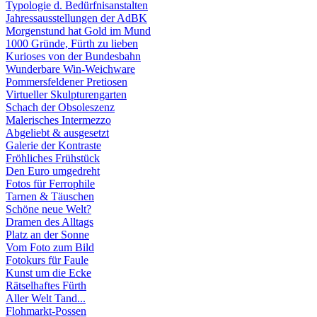
Typologie d. Bedürfnisanstalten
Jahressausstellungen der AdBK
Morgenstund hat Gold im Mund
1000 Gründe, Fürth zu lieben
Kurioses von der Bundesbahn
Wunderbare Win-Weichware
Pommersfeldener Pretiosen
Virtueller Skulpturengarten
Schach der Obsoleszenz
Malerisches Intermezzo
Abgeliebt & ausgesetzt
Galerie der Kontraste
Fröhliches Frühstück
Den Euro umgedreht
Fotos für Ferrophile
Tarnen & Täuschen
Schöne neue Welt?
Dramen des Alltags
Platz an der Sonne
Vom Foto zum Bild
Fotokurs für Faule
Kunst um die Ecke
Rätselhaftes Fürth
Aller Welt Tand...
Flohmarkt-Possen