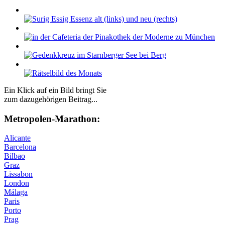
Ein Klick auf ein Bild bringt Sie
zum dazugehörigen Beitrag...
Me­tro­po­len-Ma­ra­thon:
Alicante
Barcelona
Bilbao
Graz
Lissabon
London
Málaga
Paris
Porto
Prag