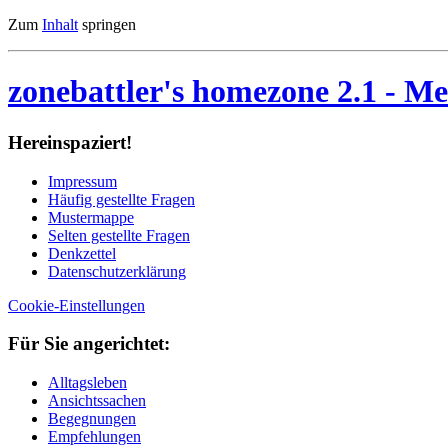
Zum
Inhalt
springen
zonebattler's homezone 2.1
- Me
Her­ein­spa­ziert!
Im­pres­sum
Häu­fig ge­stell­te Fra­gen
Mu­ster­map­pe
Sel­ten ge­stell­te Fra­gen
Denk­zet­tel
Da­ten­schutz­er­klä­rung
Cookie-Einstellungen
Für Sie an­ge­rich­tet:
Alltagsleben
Ansichtssachen
Begegnungen
Empfehlungen