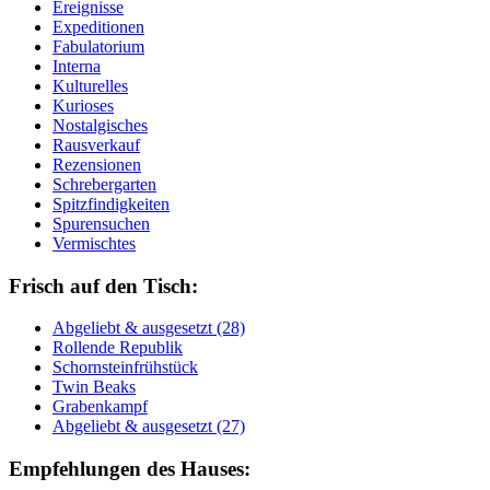
Ereignisse
Expeditionen
Fabulatorium
Interna
Kulturelles
Kurioses
Nostalgisches
Rausverkauf
Rezensionen
Schrebergarten
Spitzfindigkeiten
Spurensuchen
Vermischtes
Frisch auf den Tisch:
Ab­ge­liebt & aus­ge­setzt (28)
Rol­len­de Re­pu­blik
Schorn­stein­früh­stück
Twin Beaks
Gra­ben­kampf
Ab­ge­liebt & aus­ge­setzt (27)
Empfehlungen des Hauses: