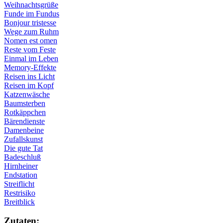
Weihnachtsgrüße
Funde im Fundus
Bonjour tristesse
Wege zum Ruhm
Nomen est omen
Reste vom Feste
Einmal im Leben
Memory-Effekte
Reisen ins Licht
Reisen im Kopf
Katzenwäsche
Baumsterben
Rotkäppchen
Bärendienste
Damenbeine
Zufallskunst
Die gute Tat
Badeschluß
Hirnheiner
Endstation
Streiflicht
Restrisiko
Breitblick
Zu­ta­ten: