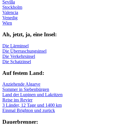
Sevilla
Stockholm
Valencia
Venedig
Wien
Ah, jetzt, ja, ei­ne In­sel:
Die Lärminsel
Die Überraschungsinsel
Die Verkehrsinsel
Die Schatzinsel
Auf fe­stem Land:
Anziehende Algarve
Sommer in Siebenbürgen
Land der Lupinen und Lakritzen
Reise ins Revier
3 Länder, 12 Tage und 1400 km
Einmal Brighton und zurück
Dau­er­bren­ner: