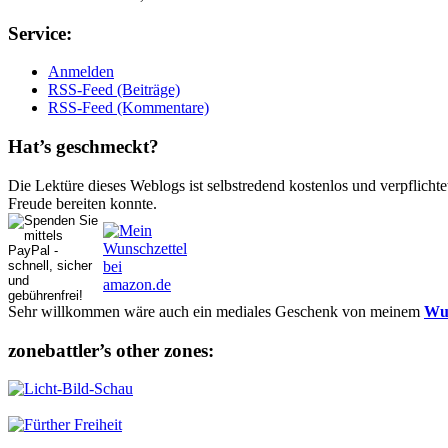
Ser­vice:
Anmelden
RSS-Feed (Beiträge)
RSS-Feed (Kommentare)
Hat’s ge­schmeckt?
Die Lektüre dieses Weblogs ist selbstredend kostenlos und ver­pflich­te
Freude bereiten konnte.
Sehr willkommen wäre auch ein mediales Geschenk von meinem
Wun
zonebattler’s other zo­nes: