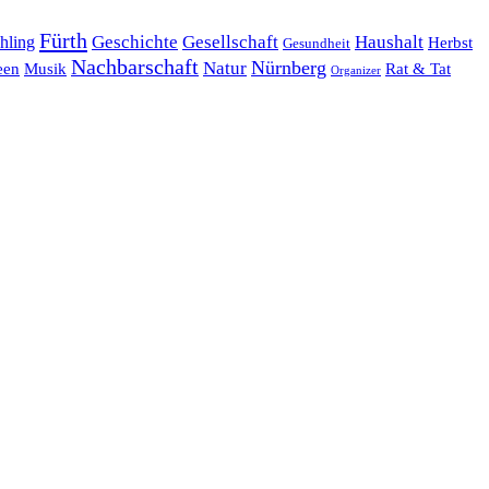
Fürth
hling
Geschichte
Gesellschaft
Haushalt
Herbst
Gesundheit
Nachbarschaft
Nürnberg
Natur
een
Musik
Rat & Tat
Organizer