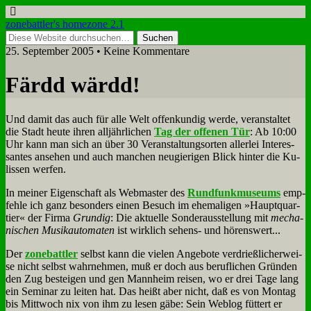
zonebattler's homezone 2.1
25. September 2005 • Keine Kommentare
Färdd wärdd!
Und da­mit das auch für al­le Welt of­fen­kun­dig wer­de, ver­an­stal­tet
die Stadt heu­te ih­ren all­jähr­li­chen
Tag der of­fe­nen Tür
: Ab 10:00
Uhr kann man sich an über 30 Ver­an­stal­tungs­or­ten al­ler­lei In­ter­es­
san­tes an­se­hen und auch man­chen neu­gie­ri­gen Blick hin­ter die Ku­
lis­sen wer­fen.
In mei­ner Ei­gen­schaft als Web­ma­ster des
Rund­funk­mu­se­ums
emp­
feh­le ich ganz be­son­ders ei­nen Be­such im ehe­ma­li­gen »Haupt­quar­
tier« der Fir­ma
Grun­dig
: Die ak­tu­el­le Son­der­aus­stel­lung mit
me­cha­
ni­schen Mu­sik­au­to­ma­ten
ist wirk­lich se­hens- und hö­rens­wert...
Der
zone­batt­ler
selbst kann die vie­len An­ge­bo­te ver­drieß­li­cher­wei­
se nicht selbst wahr­neh­men, muß er doch aus be­ruf­li­chen Grün­den
den Zug be­stei­gen und gen Mann­heim rei­sen, wo er drei Ta­ge lang
ein Se­mi­nar zu lei­ten hat. Das heißt aber nicht, daß es von Mon­tag
bis Mitt­woch nix von ihm zu le­sen gä­be: Sein Web­log füt­tert er