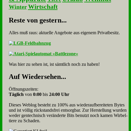
Wirtschaft
Winter
Re­ste von ge­stern...
Alles muß raus: aktuelle An­ge­bo­te aus eigenem Privatbesitz.
Was hier zu sehen ist, ist sämt­lich noch zu haben!
Auf Wie­der­se­hen...
Öffnungszeiten:
Täglich
von
0:00
bis
24:00 Uhr
Dieses Weblog besteht zu 100% aus wie­der­auf­bereite­ten Bytes
und ist völlig rück­stands­frei ent­sorg­bar. Zur Herstellung wurden
weder gen­tech­nisch veränderte Bits benutzt noch kamen Wir­bel­
tiere zu Scha­den.