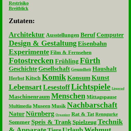
Restrisiko
Breitblick
Zu­ta­ten:
Architektur
Beruf
Computer
Ausstellungen
Design & Gestaltung
Eisenbahn
Experimente
Film & Fernsehen
Fotostrecken
Fürth
Frühling
Geschichte
Gesellschaft
Haushalt
Gesundheit
Komik
Kunst
Konsum
Kitsch
Herbst
Lichtspiele
Lebensart
Lesestoff
Liegerad
Menschen
Maschinenraum
Mittagspause
Nachbarschaft
Museen
Musik
Multimedia
Nürnberg
Natur
Rat & Tat
Renngurke
Organizer
Technik
Speis & Trank
Sommer
Spielzeug
& Apparate
Wehmut
Urlaub
Tiere