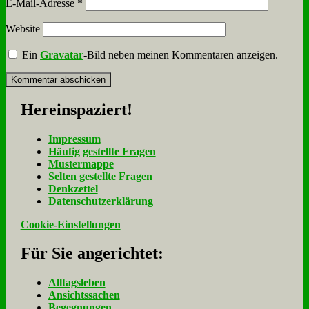
E-Mail-Adresse
*
Website
Ein
Gravatar
-Bild neben meinen Kommentaren anzeigen.
Her­ein­spa­ziert!
Im­pres­sum
Häu­fig ge­stell­te Fra­gen
Mu­ster­map­pe
Sel­ten ge­stell­te Fra­gen
Denk­zet­tel
Da­ten­schutz­er­klä­rung
Cookie-Einstellungen
Für Sie an­ge­rich­tet:
Alltagsleben
Ansichtssachen
Begegnungen