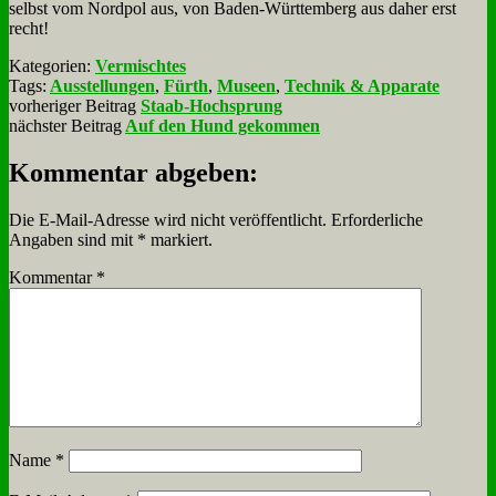
selbst vom Nord­pol aus, von Ba­den-Würt­tem­berg aus da­her erst
recht!
Kategorien:
Vermischtes
Tags:
Ausstellungen
,
Fürth
,
Museen
,
Technik & Apparate
vorheriger Beitrag
Staab-Hochsprung
nächster Beitrag
Auf den Hund gekommen
Kommentar abgeben:
Die E-Mail-Adresse wird nicht veröffentlicht.
Erforderliche
Angaben sind mit
*
markiert.
Kommentar
*
Name
*