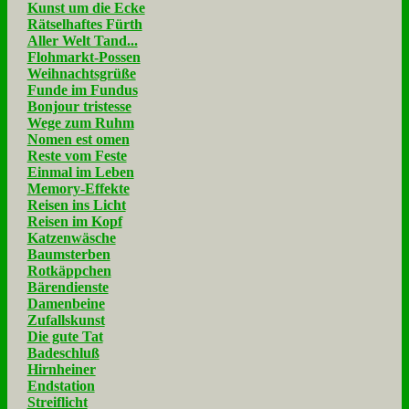
Kunst um die Ecke
Rätselhaftes Fürth
Aller Welt Tand...
Flohmarkt-Possen
Weihnachtsgrüße
Funde im Fundus
Bonjour tristesse
Wege zum Ruhm
Nomen est omen
Reste vom Feste
Einmal im Leben
Memory-Effekte
Reisen ins Licht
Reisen im Kopf
Katzenwäsche
Baumsterben
Rotkäppchen
Bärendienste
Damenbeine
Zufallskunst
Die gute Tat
Badeschluß
Hirnheiner
Endstation
Streiflicht