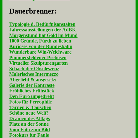
Dau­er­bren­ner:
Typologie d. Bedürfnisanstalten
Jahressausstellungen der AdBK
Morgenstund hat Gold im Mund
1000 Gründe, Fürth zu lieben
Kurioses von der Bundesbahn
Wunderbare Win-Weichware
Pommersfeldener Pretiosen
Virtueller Skulpturengarten
Schach der Obsoleszenz
Malerisches Intermezzo
Abgeliebt & ausgesetzt
Galerie der Kontraste
Fröhliches Frühstück
Den Euro umgedreht
Fotos für Ferrophile
Tarnen & Täuschen
Schöne neue Welt?
Dramen des Alltags
Platz an der Sonne
Vom Foto zum Bild
Fotokurs für Faule