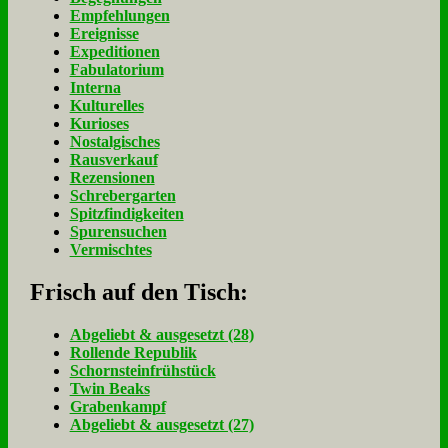
Empfehlungen
Ereignisse
Expeditionen
Fabulatorium
Interna
Kulturelles
Kurioses
Nostalgisches
Rausverkauf
Rezensionen
Schrebergarten
Spitzfindigkeiten
Spurensuchen
Vermischtes
Frisch auf den Tisch:
Ab­ge­liebt & aus­ge­setzt (28)
Rol­len­de Re­pu­blik
Schorn­stein­früh­stück
Twin Beaks
Gra­ben­kampf
Ab­ge­liebt & aus­ge­setzt (27)