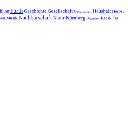
Fürth
hling
Geschichte
Gesellschaft
Haushalt
Herbst
Gesundheit
Nachbarschaft
Nürnberg
Natur
een
Musik
Rat & Tat
Organizer