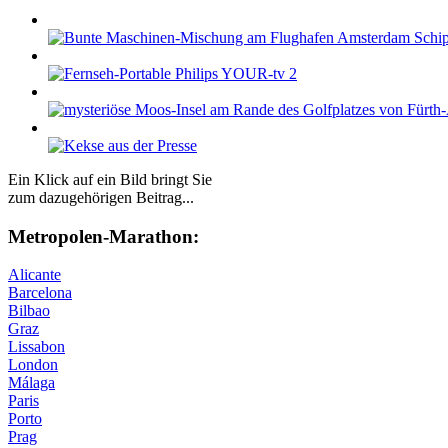
Ein Klick auf ein Bild bringt Sie
zum dazugehörigen Beitrag...
Me­tro­po­len-Ma­ra­thon:
Alicante
Barcelona
Bilbao
Graz
Lissabon
London
Málaga
Paris
Porto
Prag