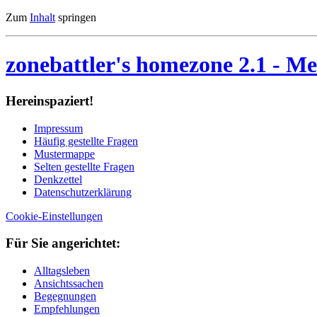
Zum
Inhalt
springen
zonebattler's homezone 2.1
- Me
Her­ein­spa­ziert!
Im­pres­sum
Häu­fig ge­stell­te Fra­gen
Mu­ster­map­pe
Sel­ten ge­stell­te Fra­gen
Denk­zet­tel
Da­ten­schutz­er­klä­rung
Cookie-Einstellungen
Für Sie an­ge­rich­tet:
Alltagsleben
Ansichtssachen
Begegnungen
Empfehlungen