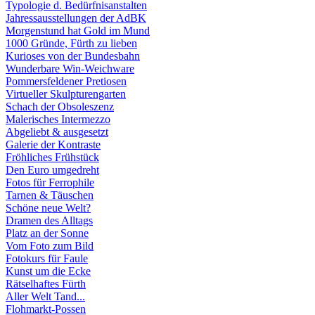
Typologie d. Bedürfnisanstalten
Jahressausstellungen der AdBK
Morgenstund hat Gold im Mund
1000 Gründe, Fürth zu lieben
Kurioses von der Bundesbahn
Wunderbare Win-Weichware
Pommersfeldener Pretiosen
Virtueller Skulpturengarten
Schach der Obsoleszenz
Malerisches Intermezzo
Abgeliebt & ausgesetzt
Galerie der Kontraste
Fröhliches Frühstück
Den Euro umgedreht
Fotos für Ferrophile
Tarnen & Täuschen
Schöne neue Welt?
Dramen des Alltags
Platz an der Sonne
Vom Foto zum Bild
Fotokurs für Faule
Kunst um die Ecke
Rätselhaftes Fürth
Aller Welt Tand...
Flohmarkt-Possen