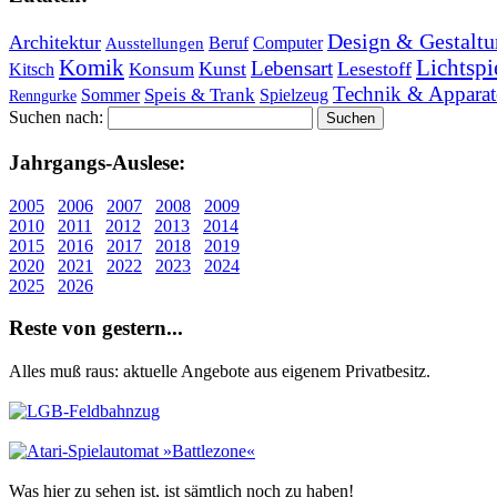
Design & Gestaltu
Architektur
Beruf
Computer
Ausstellungen
Lichtspi
Komik
Lebensart
Kunst
Lesestoff
Konsum
Kitsch
Technik & Apparat
Speis & Trank
Sommer
Spielzeug
Renngurke
Suchen nach:
Jahr­gangs-Aus­le­se:
2005
2006
2007
2008
2009
2010
2011
2012
2013
2014
2015
2016
2017
2018
2019
2020
2021
2022
2023
2024
2025
2026
Re­ste von ge­stern...
Alles muß raus: aktuelle An­ge­bo­te aus eigenem Privatbesitz.
Was hier zu sehen ist, ist sämt­lich noch zu haben!