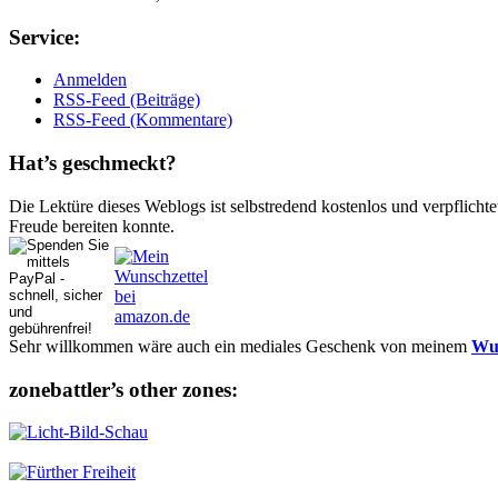
Ser­vice:
Anmelden
RSS-Feed (Beiträge)
RSS-Feed (Kommentare)
Hat’s ge­schmeckt?
Die Lektüre dieses Weblogs ist selbstredend kostenlos und ver­pflich­te
Freude bereiten konnte.
Sehr willkommen wäre auch ein mediales Geschenk von meinem
Wun
zonebattler’s other zo­nes: