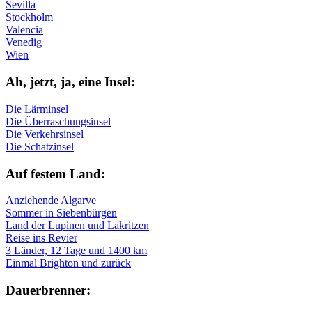
Sevilla
Stockholm
Valencia
Venedig
Wien
Ah, jetzt, ja, ei­ne In­sel:
Die Lärminsel
Die Überraschungsinsel
Die Verkehrsinsel
Die Schatzinsel
Auf fe­stem Land:
Anziehende Algarve
Sommer in Siebenbürgen
Land der Lupinen und Lakritzen
Reise ins Revier
3 Länder, 12 Tage und 1400 km
Einmal Brighton und zurück
Dau­er­bren­ner: