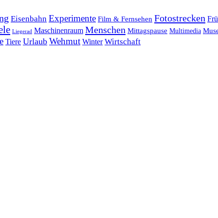
ng
Fotostrecken
Experimente
Eisenbahn
Frü
Film & Fernsehen
ele
Menschen
Maschinenraum
Mittagspause
Mus
Multimedia
Liegerad
e
Wehmut
Urlaub
Tiere
Wirtschaft
Winter