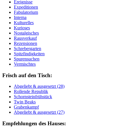
Ereignisse
Expeditionen
Fabulatorium
Interna
Kulturelles
Kurioses
Nostalgisches
Rausverkauf
Rezensionen
Schrebergarten
Spitzfindigkeiten
Spurensuchen
Vermischtes
Frisch auf den Tisch:
Ab­ge­liebt & aus­ge­setzt (28)
Rol­len­de Re­pu­blik
Schorn­stein­früh­stück
Twin Beaks
Gra­ben­kampf
Ab­ge­liebt & aus­ge­setzt (27)
Empfehlungen des Hauses: