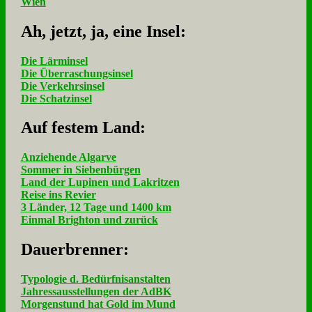
Wien
Ah, jetzt, ja, ei­ne In­sel:
Die Lärminsel
Die Überraschungsinsel
Die Verkehrsinsel
Die Schatzinsel
Auf fe­stem Land:
Anziehende Algarve
Sommer in Siebenbürgen
Land der Lupinen und Lakritzen
Reise ins Revier
3 Länder, 12 Tage und 1400 km
Einmal Brighton und zurück
Dau­er­bren­ner:
Typologie d. Bedürfnisanstalten
Jahressausstellungen der AdBK
Morgenstund hat Gold im Mund