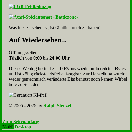
Was hier zu sehen ist, ist sämt­lich noch zu haben!
Auf Wie­der­se­hen...
Öffnungszeiten:
Täglich
von
0:00
bis
24:00 Uhr
Dieses Weblog besteht zu 100% aus wie­der­auf­bereite­ten Bytes
und ist völlig rück­stands­frei ent­sorg­bar. Zur Herstellung wurden
weder gen­tech­nisch veränderte Bits benutzt noch kamen Wir­bel­
tiere zu Scha­den.
© 2005 - 2026 by
Ralph Stenzel
Zum Seitenanfang
Mobil
Desktop