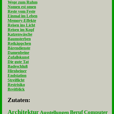
Wege zum Ruhm
Nomen est omen
Reste vom Feste
Einmal im Leben
Memory-Effekte
Reisen ins Licht
Reisen im Kopf
Katzenwäsche
Baumsterben
Rotkäppchen
Bärendienste
Damenbeine
Zufallskunst
Die gute Tat
Badeschluß
Hirnheiner
Endstation
Streiflicht
Restrisiko
Breitblick
Zu­ta­ten:
Architektur
Beruf
Computer
Ausstellungen