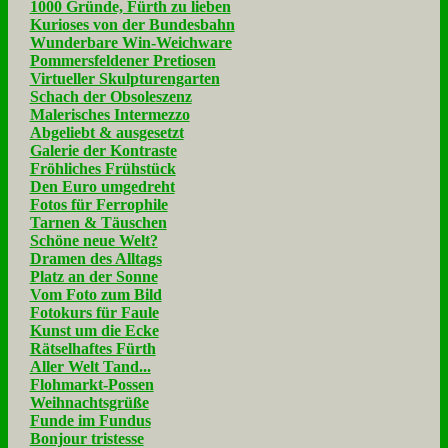
1000 Gründe, Fürth zu lieben
Kurioses von der Bundesbahn
Wunderbare Win-Weichware
Pommersfeldener Pretiosen
Virtueller Skulpturengarten
Schach der Obsoleszenz
Malerisches Intermezzo
Abgeliebt & ausgesetzt
Galerie der Kontraste
Fröhliches Frühstück
Den Euro umgedreht
Fotos für Ferrophile
Tarnen & Täuschen
Schöne neue Welt?
Dramen des Alltags
Platz an der Sonne
Vom Foto zum Bild
Fotokurs für Faule
Kunst um die Ecke
Rätselhaftes Fürth
Aller Welt Tand...
Flohmarkt-Possen
Weihnachtsgrüße
Funde im Fundus
Bonjour tristesse