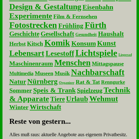
Design & Gestaltung
Eisenbahn
Experimente
Film & Fernsehen
Fotostrecken
Fürth
Frühling
Geschichte
Gesellschaft
Haushalt
Gesundheit
Komik
Kunst
Konsum
Kitsch
Herbst
Lichtspiele
Lebensart
Lesestoff
Liegerad
Menschen
Maschinenraum
Mittagspause
Nachbarschaft
Museen
Musik
Multimedia
Nürnberg
Natur
Rat & Tat
Renngurke
Organizer
Technik
Speis & Trank
Sommer
Spielzeug
& Apparate
Wehmut
Urlaub
Tiere
Wirtschaft
Winter
Re­ste von ge­stern...
Alles muß raus: aktuelle An­ge­bo­te aus eigenem Privatbesitz.