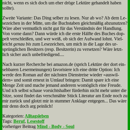
nicht, wenn es sich doch um eher drö­ge Lek­tü­re ge­han­delt ha­ben
soll­te).
Zwei­te Va­ri­an­te: Das Ding sel­ber zu le­sen. Nur ab wo? Ab dem Le­
se­zei­chen in der Mit­te, um die Buch­sta­ben gleich­mä­ßig ab­zu­nut­zen?
Wä­re aber ver­mut­lich nicht gut für das Ver­ständ­nis der Hand­lung.
Von vor­ne dann? Dann wür­de ich die er­ste Hälf­te des Bu­ches dop­
pelt ver­schlei­ßen, und wer weiß, ob sich der Auf­wand lohnt. Viel­
leicht
ge­nau bis
zum Le­se­zei­chen, um mich in die La­ge des ur­
sprüng­li­chen Be­sit­zers (resp. Be­sit­ze­rin) zu ver­set­zen? Wä­re letzt­
lich si­cher auch un­be­frie­di­gend....
Nach kur­zer Re­cher­che bei amazon.de (sprich Lek­tü­re der dort ein­
seh­ba­ren Le­ser­mei­nun­gen) fa­vo­ri­sie­re ich ei­ne drit­te Op­ti­on: Ich
wer­de den Ro­man auf der näch­sten Dienst­rei­se wie­der »aus­wil­
dern« und so­mit er­neut in Um­lauf brin­gen: Da­mit spa­re ich ei­ne
Men­ge Zeit und ma­che je­mand an­de­rem wo­mög­lich ei­ne Freu­de.
Und ich selbst schaue vor­sichts­hal­ber für­der­hin nicht mehr un­ter die
Sit­ze, sonst fin­det das ver­schmäh­te Stück Li­te­ra­tur am En­de noch zu
mir zu­rück und glotzt mir in stum­mer An­kla­ge ent­ge­gen... Das wä­re
mir denn doch arg pein­lich!
Kategorien:
Alltagsleben
Tags:
Beruf
,
Lesestoff
vorheriger Beitrag
Mind - Body - Soul