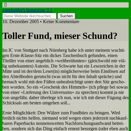
zonebattler's homezone 2.1
10. Dezember 2005 • Keine Kommentare
Tol­ler Fund, mie­ser Schund?
Im IC von Stutt­gart nach Nürn­berg ha­be ich un­ter mei­nem wuch­ti­
gen Er­ste-Klas­se-Sitz ein dickes Ta­schen­buch ge­fun­den, ei­nen
Thril­ler von ei­ner an­geb­lich »welt­be­rühm­ten« (gleich­wohl mir völ­
lig un­be­kann­ten) Au­torin. Die Schwar­te hat ein Le­se­zei­chen in der
Mit­te und ist der/dem Leser(in) mög­li­cher­wei­se beim Ein­dö­sen auf
den Ab­teil­bo­den ge­rutscht (was nicht für den In­halt sprä­che) und
her­nach wohl mit den Fü­ßen un­be­ab­sich­tigt un­ter den Sitz ge­scho­
ben wor­den. So ein »Ge­schenk des Him­mels« (ich pfle­ge bei so­was
von ei­ner »Lie­fe­rung des Uni­ver­sums« zu spre­chen) kommt ja nie
von un­ge­fähr, da­her über­le­ge ich nun, wie ich mit die­ser Fü­gung des
Schick­sals am be­sten um­ge­hen soll...
Er­ste Mög­lich­keit: Den Wäl­zer zum Fund­bü­ro zu brin­gen. Wird
frei­lich nichts hel­fen, nie­mand wird we­gen ei­nes je­der­zeit nach­kauf­
ba­ren Pa­per­backs nen­nens­wer­ten Nach­for­schungs­auf­wand be­trei­
ben, son­dern sich das Ding ein­fach er­neut be­sor­gen (oder eben auch