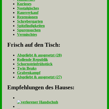
Kurioses
Nostalgisches
Rausverkauf
Rezensionen
Schrebergarten
Spitzfindigkeiten
Spurensuchen
Vermischtes
Frisch auf den Tisch:
Ab­ge­liebt & aus­ge­setzt (28)
Rol­len­de Re­pu­blik
Schorn­stein­früh­stück
Twin Beaks
Gra­ben­kampf
Ab­ge­liebt & aus­ge­setzt (27)
Empfehlungen des Hauses: