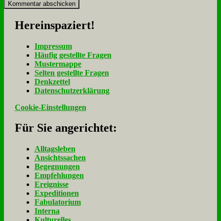
Her­ein­spa­ziert!
Im­pres­sum
Häu­fig ge­stell­te Fra­gen
Mu­ster­map­pe
Sel­ten ge­stell­te Fra­gen
Denk­zet­tel
Da­ten­schutz­er­klä­rung
Cookie-Einstellungen
Für Sie an­ge­rich­tet:
Alltagsleben
Ansichtssachen
Begegnungen
Empfehlungen
Ereignisse
Expeditionen
Fabulatorium
Interna
Kulturelles