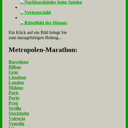
Ein Klick auf ein Bild bringt Sie
zum dazugehörigen Beitrag...
Me­tro­po­len-Ma­ra­thon:
Barcelona
Bilbao
Graz
Lissabon
London
Málaga
Paris
Porto
Prag
Sevilla
Stockholm
Valencia
Venedig