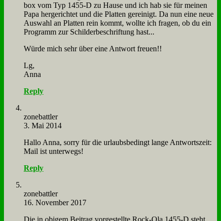
box vom Typ 1455‑D zu Hau­se und ich hab sie für mei­nen
Pa­pa her­ge­rich­tet und die Plat­ten ge­rei­nigt. Da nun ei­ne neue
Aus­wahl an Plat­ten rein kommt, woll­te ich fra­gen, ob du ein
Pro­gramm zur Schil­der­be­schrif­tung hast...
Wür­de mich sehr über ei­ne Ant­wort freu­en!!
Lg,
An­na
Reply
zone­batt­ler
3. Mai 2014
Hal­lo An­na, sor­ry für die ur­laubs­be­dingt lan­ge Ant­wort­szeit:
Mail ist un­ter­wegs!
Reply
zone­batt­ler
16. November 2017
Die in obi­gem Bei­trag vor­ge­stell­te Rock-Ola 1455‑D steht