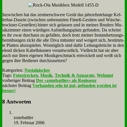
In­zwi­schen hat das zent­ner­schwe­re Ge­rät das jahr­zehn­te­lan­ge Kel­
ler­bar-Da­sein (zwi­schen un­be­nutz­ten Fit­neß-Ge­rä­ten und Wä­sche­
trock­ner-Ge­stel­len) hin­ter sich ge­las­sen und in mei­nes Bru­ders Mu­
sik­zim­mer ei­nen wür­di­gen Auf­stel­lungs­platz ge­fun­den. Da scheint
es ihr zwar durch­aus zu ge­fal­len, doch trotz mei­ner In­stand­set­zungs­
be­mü­hun­gen zickt die al­te Di­va mit­un­ter und wei­gert sich, be­stimm­
te Plat­ten ab­zu­spie­len. Wo­mög­lich sind da­für Lei­tungs­brü­che in den
elend dicken Ka­bel­bäu­men ver­ant­wort­lich. Viel­leicht hat sie aber
auch nur ih­ren ei­ge­nen Mu­sik­ge­schmack ent­wickelt und weiß sich
ge­gen ih­re Be­die­ner durch­zu­set­zen?
Kategorien:
Nostalgisches
Tags:
Fotostrecken
,
Musik
,
Technik & Apparate
,
Wehmut
vorheriger Beitrag
Der »zonebattler« als Regisseur
nächster Beitrag
Vorhanden sein ist gut, gefunden werden ist
besser!
8 Antworten
zone­batt­ler
19. Februar 2006