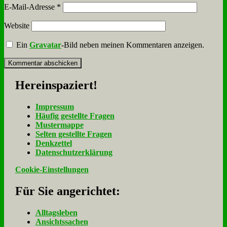
E-Mail-Adresse
*
Website
Ein
Gravatar
-Bild neben meinen Kommentaren anzeigen.
Her­ein­spa­ziert!
Im­pres­sum
Häu­fig ge­stell­te Fra­gen
Mu­ster­map­pe
Sel­ten ge­stell­te Fra­gen
Denk­zet­tel
Da­ten­schutz­er­klä­rung
Cookie-Einstellungen
Für Sie an­ge­rich­tet:
Alltagsleben
Ansichtssachen