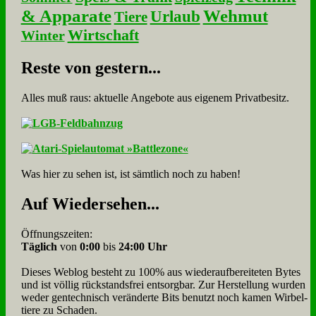
& Apparate
Wehmut
Urlaub
Tiere
Wirtschaft
Winter
Re­ste von ge­stern...
Alles muß raus: aktuelle An­ge­bo­te aus eigenem Privatbesitz.
Was hier zu sehen ist, ist sämt­lich noch zu haben!
Auf Wie­der­se­hen...
Öffnungszeiten:
Täglich
von
0:00
bis
24:00 Uhr
Dieses Weblog besteht zu 100% aus wie­der­auf­bereite­ten Bytes
und ist völlig rück­stands­frei ent­sorg­bar. Zur Herstellung wurden
weder gen­tech­nisch veränderte Bits benutzt noch kamen Wir­bel­
tiere zu Scha­den.