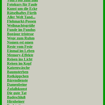
Vom Foto zum Bild
Fotokurs für Faule
Kunst um die Ecke
Rätselhaftes Fürth
Aller Welt Tand...
Flohmarkt-Possen
Weihnachtsgrüße
Funde im Fundus
Bonjour tristesse
Wege zum Ruhm
Nomen est omen
Reste vom Feste
Einmal im Leben
Memory-Effekte
Reisen ins Licht
Reisen im Kopf
Katzenwäsche
Baumsterben
Rotkäppchen
Bärendienste
Damenbeine
Zufallskunst
Die gute Tat
Badeschluß
Hirnheiner