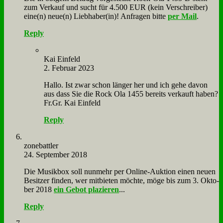
zum Ver­kauf und sucht für 4.500 EUR (kein Ver­schrei­ber)
eine(n) neue(n) Liebhaber(in)! An­fra­gen bit­te
per Mail
.
Reply
Kai Ein­feld
2. Februar 2023
Hal­lo. Ist zwar schon län­ger her und ich ge­he da­von
aus dass Sie die Rock Ola 1455 be­reits ver­kauft ha­ben?
Fr.Gr. Kai Ein­feld
Reply
zone­batt­ler
24. September 2018
Die Mu­sik­box soll nun­mehr per On­line-Auk­ti­on ei­nen neu­en
Be­sit­zer fin­den, wer mit­bie­ten möch­te, mö­ge bis zum 3. Ok­to­
ber 2018
ein Ge­bot pla­zie­ren
...
Reply