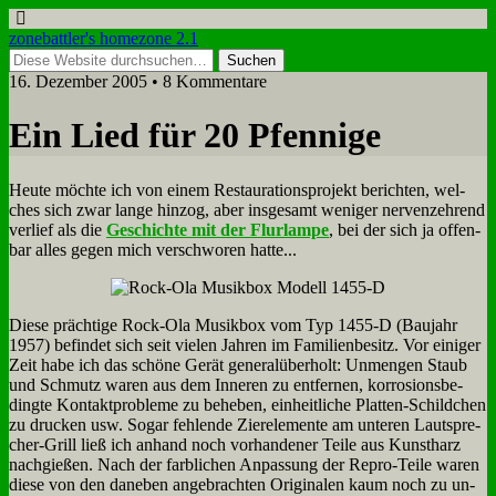
zonebattler's homezone 2.1
16. Dezember 2005 • 8 Kommentare
Ein Lied für 20 Pfen­ni­ge
Heu­te möch­te ich von ei­nem Re­stau­ra­ti­ons­pro­jekt be­rich­ten, wel­
ches sich zwar lan­ge hin­zog, aber ins­ge­samt we­ni­ger ner­ven­zeh­rend
ver­lief als die
Ge­schich­te mit der Flur­lam­pe
, bei der sich ja of­fen­
bar al­les ge­gen mich ver­schwo­ren hat­te...
Die­se präch­ti­ge Rock-Ola Mu­sik­box vom Typ 1455‑D (Bau­jahr
1957) be­fin­det sich seit vie­len Jah­ren im Fa­mi­li­en­be­sitz. Vor ei­ni­ger
Zeit ha­be ich das schö­ne Ge­rät ge­ne­ral­über­holt: Un­men­gen Staub
und Schmutz wa­ren aus dem In­ne­ren zu ent­fer­nen, kor­ro­si­ons­be­
ding­te Kon­takt­pro­ble­me zu be­he­ben, ein­heit­li­che Plat­ten-Schild­chen
zu drucken usw. So­gar feh­len­de Zier­ele­men­te am un­te­ren Laut­spre­
cher-Grill ließ ich an­hand noch vor­han­de­ner Tei­le aus Kunst­harz
nach­gie­ßen. Nach der farb­li­chen An­pas­sung der Re­pro-Tei­le wa­ren
die­se von den da­ne­ben an­ge­brach­ten Ori­gi­na­len kaum noch zu un­