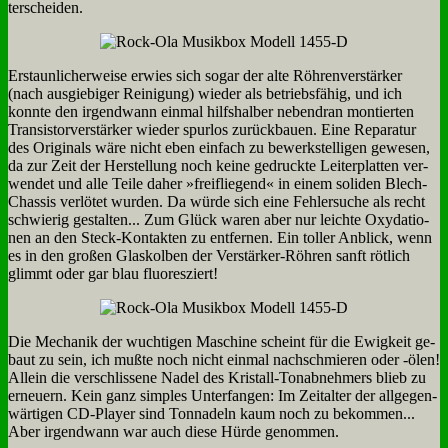
ter­schei­den.
Er­staun­li­cher­wei­se er­wies sich so­gar der al­te Röh­ren­ver­stär­ker
(nach aus­gie­bi­ger Rei­ni­gung) wie­der als be­triebs­fä­hig, und ich
konn­te den ir­gend­wann ein­mal hilfs­hal­ber ne­ben­dran mon­tier­ten
Tran­si­stor­ver­stär­ker wie­der spur­los zu­rück­bau­en. Ei­ne Re­pa­ra­tur
des Ori­gi­nals wä­re nicht eben ein­fach zu be­werk­stel­li­gen ge­we­sen,
da zur Zeit der Her­stel­lung noch kei­ne ge­druck­te Lei­ter­plat­ten ver­
wen­det und al­le Tei­le da­her »frei­flie­gend« in ei­nem so­li­den Blech-
Chas­sis ver­lö­tet wur­den. Da wür­de sich ei­ne Feh­ler­su­che als recht
schwie­rig ge­stal­ten... Zum Glück wa­ren aber nur leich­te Oxy­da­tio­
nen an den Steck-Kon­tak­ten zu ent­fer­nen. Ein tol­ler An­blick, wenn
es in den gro­ßen Glas­kol­ben der Ver­stär­ker-Röh­ren sanft röt­lich
glimmt oder gar blau fluo­res­ziert!
Die Me­cha­nik der wuch­ti­gen Ma­schi­ne scheint für die Ewig­keit ge­
baut zu sein, ich muß­te noch nicht ein­mal nach­schmie­ren oder ‑ölen!
Al­lein die ver­schlis­se­ne Na­del des Kri­stall-Ton­ab­neh­mers blieb zu
er­neu­ern. Kein ganz simp­les Un­ter­fan­gen: Im Zeit­al­ter der all­ge­gen­
wär­ti­gen CD-Play­er sind Ton­na­deln kaum noch zu be­kom­men...
Aber ir­gend­wann war auch die­se Hür­de ge­nom­men.