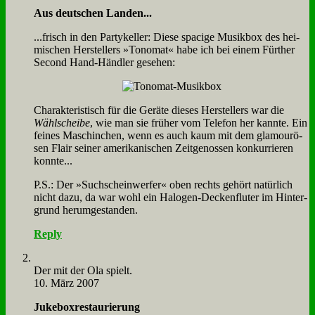
Aus deut­schen Lan­den...
...frisch in den Par­ty­kel­ler: Die­se spa­ci­ge Mu­sik­box des hei­
mi­schen Her­stel­lers »To­no­mat« ha­be ich bei ei­nem Für­ther
Se­cond Hand-Händ­ler ge­se­hen:
Cha­rak­te­ri­stisch für die Ge­rä­te die­ses Her­stel­lers war die
Wähl­schei­be
, wie man sie frü­her vom Te­le­fon her kann­te. Ein
fei­nes Ma­schin­chen, wenn es auch kaum mit dem gla­mou­rö­
sen Flair sei­ner ame­ri­ka­ni­schen Zeit­ge­nos­sen kon­kur­rie­ren
konn­te...
P.S.: Der »Such­schein­wer­fer« oben rechts ge­hört na­tür­lich
nicht da­zu, da war wohl ein Ha­lo­gen-Decken­flu­ter im Hin­ter­
grund her­um­ge­stan­den.
Reply
Der mit der Ola spielt.
10. März 2007
Juke­box­re­stau­rie­rung