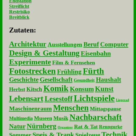
Endstation
Streiflicht
Restrisiko
Breitblick
Zu­ta­ten:
Architektur
Beruf
Computer
Ausstellungen
Design & Gestaltung
Eisenbahn
Experimente
Film & Fernsehen
Fotostrecken
Fürth
Frühling
Geschichte
Gesellschaft
Haushalt
Gesundheit
Komik
Kunst
Konsum
Kitsch
Herbst
Lichtspiele
Lebensart
Lesestoff
Liegerad
Menschen
Maschinenraum
Mittagspause
Nachbarschaft
Museen
Musik
Multimedia
Nürnberg
Natur
Rat & Tat
Renngurke
Organizer
Technik
Speis & Trank
Sommer
Spielzeug