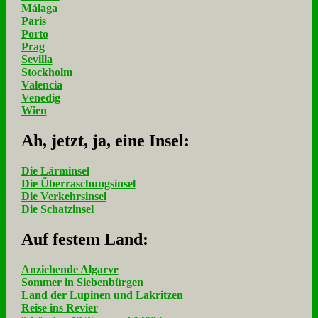
Málaga
Paris
Porto
Prag
Sevilla
Stockholm
Valencia
Venedig
Wien
Ah, jetzt, ja, ei­ne In­sel:
Die Lärminsel
Die Überraschungsinsel
Die Verkehrsinsel
Die Schatzinsel
Auf fe­stem Land:
Anziehende Algarve
Sommer in Siebenbürgen
Land der Lupinen und Lakritzen
Reise ins Revier