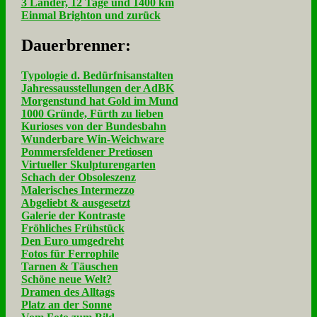
3 Länder, 12 Tage und 1400 km
Einmal Brighton und zurück
Dau­er­bren­ner:
Typologie d. Bedürfnisanstalten
Jahressausstellungen der AdBK
Morgenstund hat Gold im Mund
1000 Gründe, Fürth zu lieben
Kurioses von der Bundesbahn
Wunderbare Win-Weichware
Pommersfeldener Pretiosen
Virtueller Skulpturengarten
Schach der Obsoleszenz
Malerisches Intermezzo
Abgeliebt & ausgesetzt
Galerie der Kontraste
Fröhliches Frühstück
Den Euro umgedreht
Fotos für Ferrophile
Tarnen & Täuschen
Schöne neue Welt?
Dramen des Alltags
Platz an der Sonne