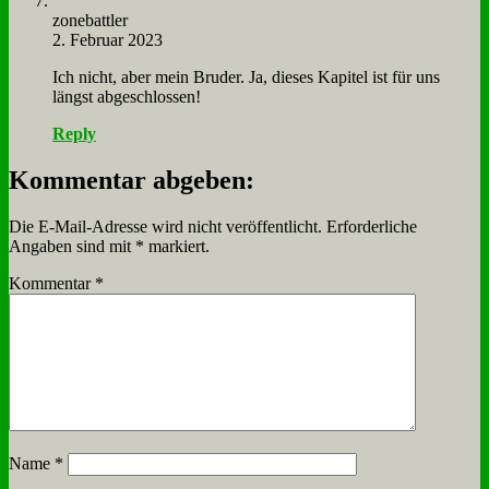
zone­batt­ler
2. Februar 2023
Ich nicht, aber mein Bru­der. Ja, die­ses Ka­pi­tel ist für uns
längst ab­ge­schlos­sen!
Reply
Kommentar abgeben:
Die E-Mail-Adresse wird nicht veröffentlicht.
Erforderliche
Angaben sind mit
*
markiert.
Kommentar
*
Name
*