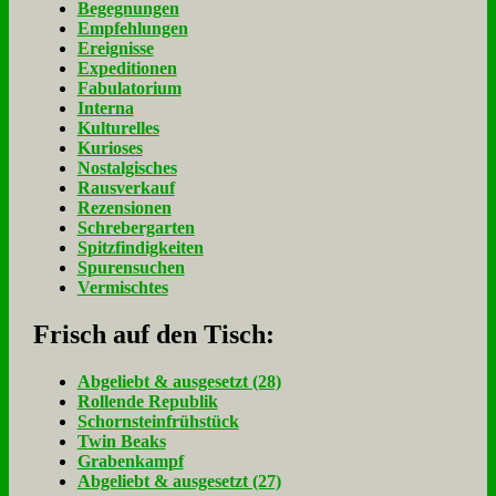
Begegnungen
Empfehlungen
Ereignisse
Expeditionen
Fabulatorium
Interna
Kulturelles
Kurioses
Nostalgisches
Rausverkauf
Rezensionen
Schrebergarten
Spitzfindigkeiten
Spurensuchen
Vermischtes
Frisch auf den Tisch:
Ab­ge­liebt & aus­ge­setzt (28)
Rol­len­de Re­pu­blik
Schorn­stein­früh­stück
Twin Beaks
Gra­ben­kampf
Ab­ge­liebt & aus­ge­setzt (27)