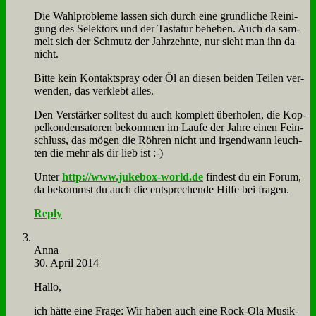
Die Wahl­pro­ble­me las­sen sich durch ei­ne gründ­li­che Rei­ni­
gung des Se­lek­tors und der Ta­sta­tur be­he­ben. Auch da sam­
melt sich der Schmutz der Jahr­zehn­te, nur sieht man ihn da
nicht.
Bit­te kein Kon­takt­spray oder Öl an die­sen bei­den Tei­len ver­
wen­den, das ver­klebt al­les.
Den Ver­stär­ker soll­test du auch kom­plett über­ho­len, die Kop­
pel­kon­den­sa­to­ren be­kom­men im Lau­fe der Jah­re ei­nen Fein­
schluss, das mö­gen die Röh­ren nicht und ir­gend­wann leuch­
ten die mehr als dir lieb ist :-)
Un­ter
http://www.jukebox-world.de
fin­dest du ein Fo­rum,
da be­kommst du auch die ent­spre­chen­de Hil­fe bei fra­gen.
Reply
An­na
30. April 2014
Hal­lo,
ich hät­te ei­ne Fra­ge: Wir ha­ben auch ei­ne Rock-Ola Mu­sik­