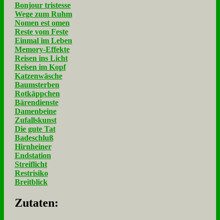
Bonjour tristesse
Wege zum Ruhm
Nomen est omen
Reste vom Feste
Einmal im Leben
Memory-Effekte
Reisen ins Licht
Reisen im Kopf
Katzenwäsche
Baumsterben
Rotkäppchen
Bärendienste
Damenbeine
Zufallskunst
Die gute Tat
Badeschluß
Hirnheiner
Endstation
Streiflicht
Restrisiko
Breitblick
Zu­ta­ten: