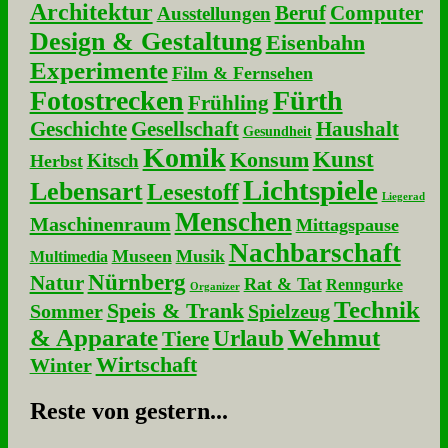
Architektur
Beruf
Computer
Ausstellungen
Design & Gestaltung
Eisenbahn
Experimente
Film & Fernsehen
Fotostrecken
Fürth
Frühling
Geschichte
Gesellschaft
Haushalt
Gesundheit
Komik
Kunst
Konsum
Kitsch
Herbst
Lichtspiele
Lebensart
Lesestoff
Liegerad
Menschen
Maschinenraum
Mittagspause
Nachbarschaft
Museen
Musik
Multimedia
Nürnberg
Natur
Rat & Tat
Renngurke
Organizer
Technik
Speis & Trank
Sommer
Spielzeug
& Apparate
Wehmut
Urlaub
Tiere
Wirtschaft
Winter
Re­ste von ge­stern...