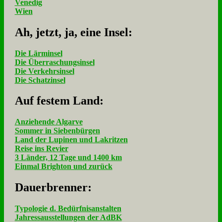
Venedig
Wien
Ah, jetzt, ja, ei­ne In­sel:
Die Lärminsel
Die Überraschungsinsel
Die Verkehrsinsel
Die Schatzinsel
Auf fe­stem Land:
Anziehende Algarve
Sommer in Siebenbürgen
Land der Lupinen und Lakritzen
Reise ins Revier
3 Länder, 12 Tage und 1400 km
Einmal Brighton und zurück
Dau­er­bren­ner:
Typologie d. Bedürfnisanstalten
Jahressausstellungen der AdBK