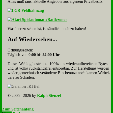
Alles muß raus: aktuelle An­ge­bo­te aus eigenem Privatbesitz.
Was hier zu sehen ist, ist sämt­lich noch zu haben!
Auf Wie­der­se­hen...
Öffnungszeiten:
Täglich
von
0:00
bis
24:00 Uhr
Dieses Weblog besteht zu 100% aus wie­der­auf­bereite­ten Bytes
und ist völlig rück­stands­frei ent­sorg­bar. Zur Herstellung wurden
weder gen­tech­nisch veränderte Bits benutzt noch kamen Wir­bel­
tiere zu Scha­den.
© 2005 - 2026 by
Ralph Stenzel
Zum Seitenanfang