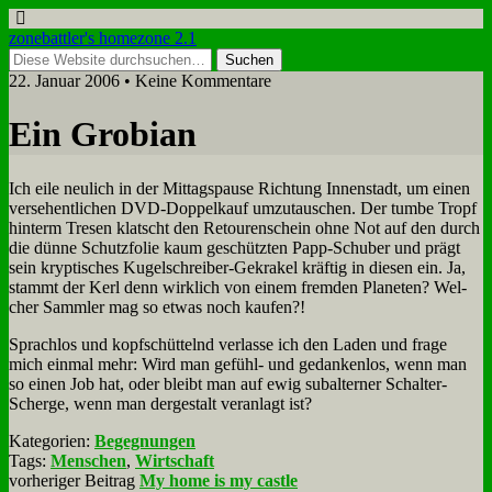
zonebattler's homezone 2.1
22. Januar 2006 • Keine Kommentare
Ein Gro­bi­an
Ich ei­le neu­lich in der Mit­tags­pau­se Rich­tung In­nen­stadt, um ei­nen
ver­se­hent­li­chen DVD-Dop­pel­kauf um­zu­tau­schen. Der tum­be Tropf
hin­term Tre­sen klatscht den Re­tou­ren­schein oh­ne Not auf den durch
die dün­ne Schutz­fo­lie kaum ge­schütz­ten Papp-Schu­ber und prägt
sein kryp­ti­sches Ku­gel­schrei­ber-Ge­kra­kel kräf­tig in die­sen ein. Ja,
stammt der Kerl denn wirk­lich von ei­nem frem­den Pla­ne­ten? Wel­
cher Samm­ler mag so et­was noch kau­fen?!
Sprach­los und kopf­schüt­telnd ver­las­se ich den La­den und fra­ge
mich ein­mal mehr: Wird man ge­fühl- und ge­dan­ken­los, wenn man
so ei­nen Job hat, oder bleibt man auf ewig sub­al­ter­ner Schal­ter-
Scher­ge, wenn man der­ge­stalt ver­an­lagt ist?
Kategorien:
Begegnungen
Tags:
Menschen
,
Wirtschaft
vorheriger Beitrag
My home is my castle