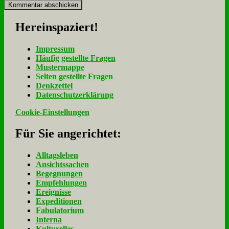
Her­ein­spa­ziert!
Im­pres­sum
Häu­fig ge­stell­te Fra­gen
Mu­ster­map­pe
Sel­ten ge­stell­te Fra­gen
Denk­zet­tel
Da­ten­schutz­er­klä­rung
Cookie-Einstellungen
Für Sie an­ge­rich­tet:
Alltagsleben
Ansichtssachen
Begegnungen
Empfehlungen
Ereignisse
Expeditionen
Fabulatorium
Interna
Kulturelles