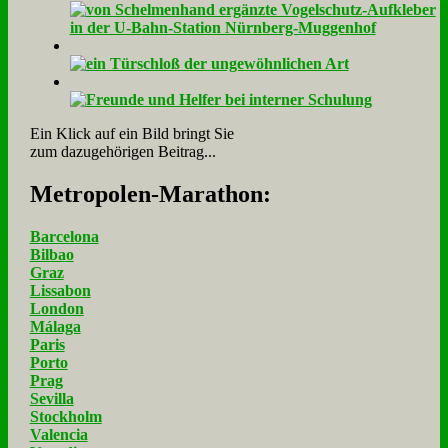
Ein Klick auf ein Bild bringt Sie
zum dazugehörigen Beitrag...
Me­tro­po­len-Ma­ra­thon:
Barcelona
Bilbao
Graz
Lissabon
London
Málaga
Paris
Porto
Prag
Sevilla
Stockholm
Valencia