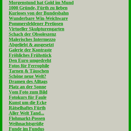
Morgenstund hat Gold im Mund
1000 Gründe, Fürth zu lieben
Kurioses von der Bundesbahn
Wunderbare Win-Weichware
Pommersfeldener Pretiosen
Virtueller Skulpturengarten
Schach der Obsoleszenz
Malerisches Intermezzo
Abgeliebt & ausgesetzt
Galerie der Kontraste
Fröhliches Frühstück
Den Euro umgedreht
Fotos für Ferrophile
Tarnen & Täuschen
Schöne neue Welt?
Dramen des Alltags
Platz an der Sonne
Vom Foto zum Bild
Fotokurs für Faule
Kunst um die Ecke
Rätselhaftes Fürth
Aller Welt Tand...
Flohmarkt-Possen
Weihnachtsgrüße
Funde im Fundus