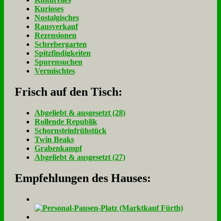
Kurioses
Nostalgisches
Rausverkauf
Rezensionen
Schrebergarten
Spitzfindigkeiten
Spurensuchen
Vermischtes
Frisch auf den Tisch:
Ab­ge­liebt & aus­ge­setzt (28)
Rol­len­de Re­pu­blik
Schorn­stein­früh­stück
Twin Beaks
Gra­ben­kampf
Ab­ge­liebt & aus­ge­setzt (27)
Empfehlungen des Hauses: