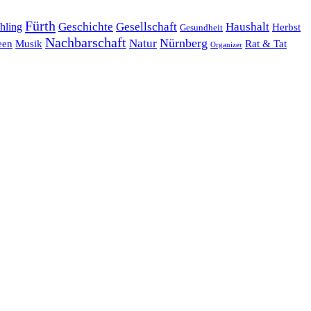
Fürth
hling
Geschichte
Gesellschaft
Haushalt
Herbst
Gesundheit
Nachbarschaft
Nürnberg
Natur
een
Musik
Rat & Tat
Organizer