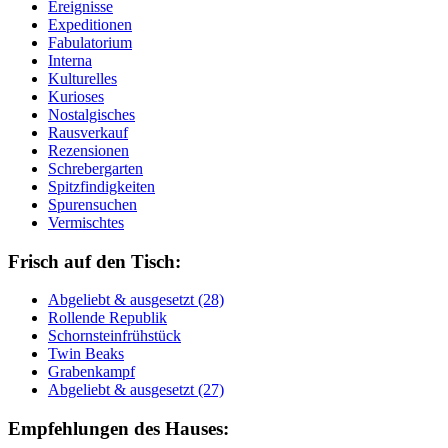
Ereignisse
Expeditionen
Fabulatorium
Interna
Kulturelles
Kurioses
Nostalgisches
Rausverkauf
Rezensionen
Schrebergarten
Spitzfindigkeiten
Spurensuchen
Vermischtes
Frisch auf den Tisch:
Ab­ge­liebt & aus­ge­setzt (28)
Rol­len­de Re­pu­blik
Schorn­stein­früh­stück
Twin Beaks
Gra­ben­kampf
Ab­ge­liebt & aus­ge­setzt (27)
Empfehlungen des Hauses: