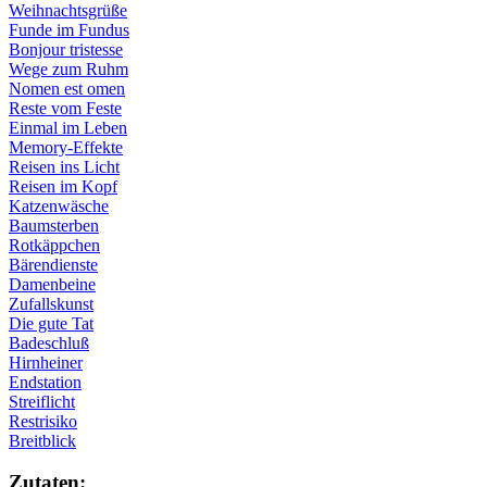
Weihnachtsgrüße
Funde im Fundus
Bonjour tristesse
Wege zum Ruhm
Nomen est omen
Reste vom Feste
Einmal im Leben
Memory-Effekte
Reisen ins Licht
Reisen im Kopf
Katzenwäsche
Baumsterben
Rotkäppchen
Bärendienste
Damenbeine
Zufallskunst
Die gute Tat
Badeschluß
Hirnheiner
Endstation
Streiflicht
Restrisiko
Breitblick
Zu­ta­ten: