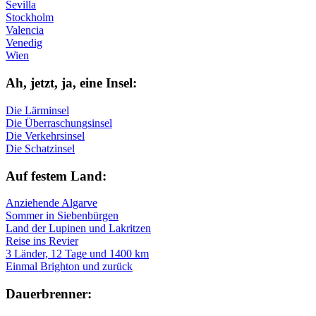
Sevilla
Stockholm
Valencia
Venedig
Wien
Ah, jetzt, ja, ei­ne In­sel:
Die Lärminsel
Die Überraschungsinsel
Die Verkehrsinsel
Die Schatzinsel
Auf fe­stem Land:
Anziehende Algarve
Sommer in Siebenbürgen
Land der Lupinen und Lakritzen
Reise ins Revier
3 Länder, 12 Tage und 1400 km
Einmal Brighton und zurück
Dau­er­bren­ner: