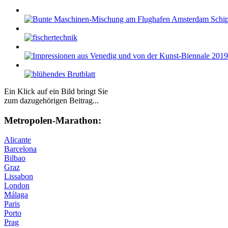
Ein Klick auf ein Bild bringt Sie
zum dazugehörigen Beitrag...
Me­tro­po­len-Ma­ra­thon:
Alicante
Barcelona
Bilbao
Graz
Lissabon
London
Málaga
Paris
Porto
Prag