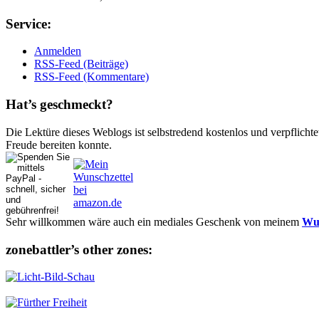
Ser­vice:
Anmelden
RSS-Feed (Beiträge)
RSS-Feed (Kommentare)
Hat’s ge­schmeckt?
Die Lektüre dieses Weblogs ist selbstredend kostenlos und ver­pflich­te
Freude bereiten konnte.
Sehr willkommen wäre auch ein mediales Geschenk von meinem
Wun
zonebattler’s other zo­nes: