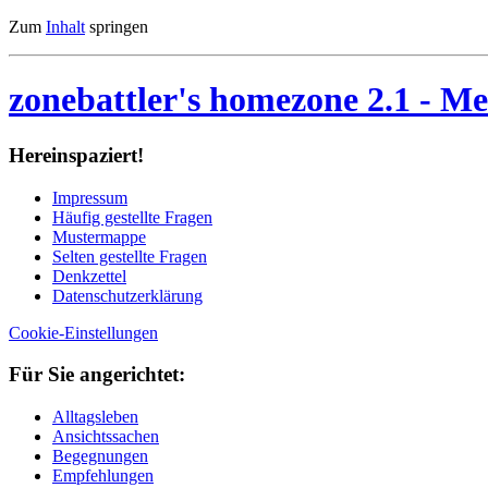
Zum
Inhalt
springen
zonebattler's homezone 2.1
- Me
Her­ein­spa­ziert!
Im­pres­sum
Häu­fig ge­stell­te Fra­gen
Mu­ster­map­pe
Sel­ten ge­stell­te Fra­gen
Denk­zet­tel
Da­ten­schutz­er­klä­rung
Cookie-Einstellungen
Für Sie an­ge­rich­tet:
Alltagsleben
Ansichtssachen
Begegnungen
Empfehlungen