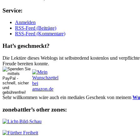
Ser­vice:
Anmelden
RSS-Feed (Beiträge)
RSS-Feed (Kommentare)
Hat’s ge­schmeckt?
Die Lektüre dieses Weblogs ist selbstredend kostenlos und ver­pflich­te
Freude bereiten konnte.
Sehr willkommen wäre auch ein mediales Geschenk von meinem
Wun
zonebattler’s other zo­nes: