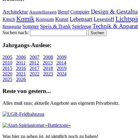
Design & Gestaltu
Architektur
Beruf
Computer
Ausstellungen
Lichtspi
Komik
Lebensart
Kunst
Lesestoff
Konsum
Kitsch
Technik & Apparat
Speis & Trank
Sommer
Spielzeug
Renngurke
Suchen nach:
Jahr­gangs-Aus­le­se:
2005
2006
2007
2008
2009
2010
2011
2012
2013
2014
2015
2016
2017
2018
2019
2020
2021
2022
2023
2024
2025
2026
Re­ste von ge­stern...
Alles muß raus: aktuelle An­ge­bo­te aus eigenem Privatbesitz.
Was hier zu sehen ist, ist sämt­lich noch zu haben!