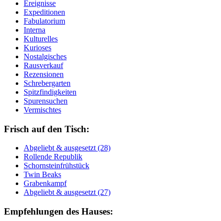
Ereignisse
Expeditionen
Fabulatorium
Interna
Kulturelles
Kurioses
Nostalgisches
Rausverkauf
Rezensionen
Schrebergarten
Spitzfindigkeiten
Spurensuchen
Vermischtes
Frisch auf den Tisch:
Ab­ge­liebt & aus­ge­setzt (28)
Rol­len­de Re­pu­blik
Schorn­stein­früh­stück
Twin Beaks
Gra­ben­kampf
Ab­ge­liebt & aus­ge­setzt (27)
Empfehlungen des Hauses: