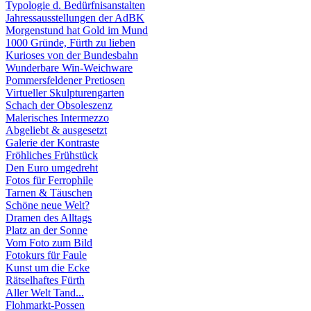
Typologie d. Bedürfnisanstalten
Jahressausstellungen der AdBK
Morgenstund hat Gold im Mund
1000 Gründe, Fürth zu lieben
Kurioses von der Bundesbahn
Wunderbare Win-Weichware
Pommersfeldener Pretiosen
Virtueller Skulpturengarten
Schach der Obsoleszenz
Malerisches Intermezzo
Abgeliebt & ausgesetzt
Galerie der Kontraste
Fröhliches Frühstück
Den Euro umgedreht
Fotos für Ferrophile
Tarnen & Täuschen
Schöne neue Welt?
Dramen des Alltags
Platz an der Sonne
Vom Foto zum Bild
Fotokurs für Faule
Kunst um die Ecke
Rätselhaftes Fürth
Aller Welt Tand...
Flohmarkt-Possen