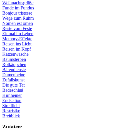
Weihnachtsgrüße
Funde im Fundus
Bonjour tristesse
Wege zum Ruhm
Nomen est omen
Reste vom Feste
Einmal im Leben
Memory-Effekte
Reisen ins Licht
Reisen im Kopf
Katzenwäsche
Baumsterben
Rotkäppchen
Bärendienste
Damenbeine
Zufallskunst
Die gute Tat
Badeschluß
Hirnheiner
Endstation
Streiflicht
Restrisiko
Breitblick
Zu­ta­ten: