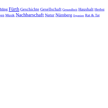
Fürth
hling
Geschichte
Gesellschaft
Haushalt
Herbst
Gesundheit
Nachbarschaft
Nürnberg
Natur
een
Musik
Rat & Tat
Organizer