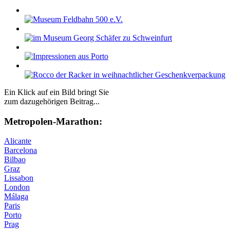
Ein Klick auf ein Bild bringt Sie
zum dazugehörigen Beitrag...
Me­tro­po­len-Ma­ra­thon:
Alicante
Barcelona
Bilbao
Graz
Lissabon
London
Málaga
Paris
Porto
Prag