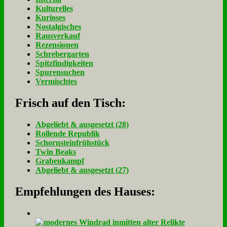
Kulturelles
Kurioses
Nostalgisches
Rausverkauf
Rezensionen
Schrebergarten
Spitzfindigkeiten
Spurensuchen
Vermischtes
Frisch auf den Tisch:
Ab­ge­liebt & aus­ge­setzt (28)
Rol­len­de Re­pu­blik
Schorn­stein­früh­stück
Twin Beaks
Gra­ben­kampf
Ab­ge­liebt & aus­ge­setzt (27)
Empfehlungen des Hauses: