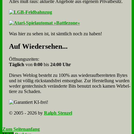
Alles muß raus: aktuelle An­ge­bo­te aus eigenem Privatbesitz.
Was hier zu sehen ist, ist sämt­lich noch zu haben!
Auf Wie­der­se­hen...
Öffnungszeiten:
Täglich
von
0:00
bis
24:00 Uhr
Dieses Weblog besteht zu 100% aus wie­der­auf­bereite­ten Bytes
und ist völlig rück­stands­frei ent­sorg­bar. Zur Herstellung wurden
weder gen­tech­nisch veränderte Bits benutzt noch kamen Wir­bel­
tiere zu Scha­den.
© 2005 - 2026 by
Ralph Stenzel
Zum Seitenanfang