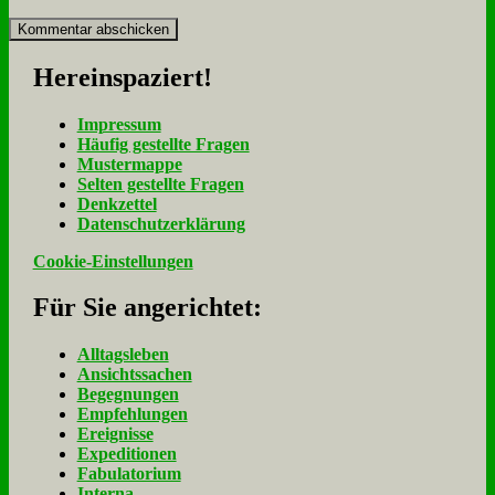
Her­ein­spa­ziert!
Im­pres­sum
Häu­fig ge­stell­te Fra­gen
Mu­ster­map­pe
Sel­ten ge­stell­te Fra­gen
Denk­zet­tel
Da­ten­schutz­er­klä­rung
Cookie-Einstellungen
Für Sie an­ge­rich­tet:
Alltagsleben
Ansichtssachen
Begegnungen
Empfehlungen
Ereignisse
Expeditionen
Fabulatorium
Interna