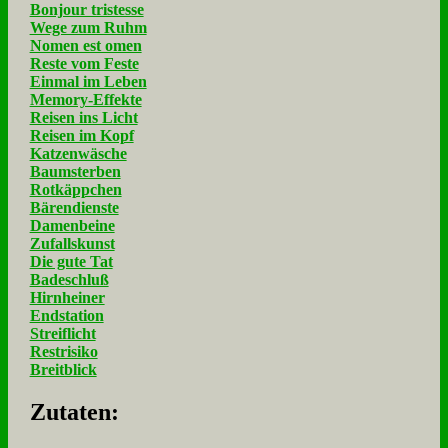
Bonjour tristesse
Wege zum Ruhm
Nomen est omen
Reste vom Feste
Einmal im Leben
Memory-Effekte
Reisen ins Licht
Reisen im Kopf
Katzenwäsche
Baumsterben
Rotkäppchen
Bärendienste
Damenbeine
Zufallskunst
Die gute Tat
Badeschluß
Hirnheiner
Endstation
Streiflicht
Restrisiko
Breitblick
Zu­ta­ten: