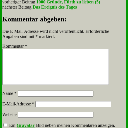
vorheriger Beitrag
1000 Gründe, Fürth zu lieben (5)
nächster Beitrag
Das Ereignis des Tages
Kommentar abgeben:
Die E-Mail-Adresse wird nicht veröffentlicht.
Erforderliche
Angaben sind mit
*
markiert.
Kommentar
*
Name
*
E-Mail-Adresse
*
Website
Ein
Gravatar
-Bild neben meinen Kommentaren anzeigen.