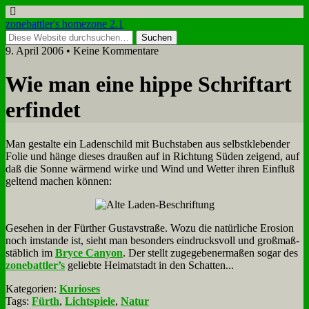
zonebattler's homezone 2.1
9. April 2006 • Keine Kommentare
Wie man ei­ne hip­pe Schrift­art
er­fin­det
Man ge­stal­te ein La­den­schild mit Buch­sta­ben aus selbst­kle­ben­der
Fo­lie und hän­ge die­ses drau­ßen auf in Rich­tung Sü­den zei­gend, auf
daß die Son­ne wär­mend wir­ke und Wind und Wet­ter ih­ren Ein­fluß
gel­tend ma­chen kön­nen:
Ge­se­hen in der Für­ther Gu­stav­stra­ße. Wo­zu die na­tür­li­che Ero­si­on
noch im­stan­de ist, sieht man be­son­ders ein­drucks­voll und groß­maß­
stäb­lich im
Bryce Can­yon
. Der stellt zu­ge­ge­be­ner­ma­ßen so­gar des
zonebattler’s
ge­lieb­te Hei­mat­stadt in den Schat­ten...
Kategorien:
Kurioses
Tags:
Fürth
,
Lichtspiele
,
Natur