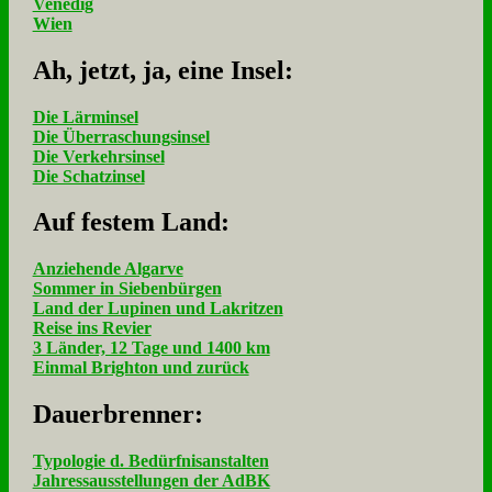
Venedig
Wien
Ah, jetzt, ja, ei­ne In­sel:
Die Lärminsel
Die Überraschungsinsel
Die Verkehrsinsel
Die Schatzinsel
Auf fe­stem Land:
Anziehende Algarve
Sommer in Siebenbürgen
Land der Lupinen und Lakritzen
Reise ins Revier
3 Länder, 12 Tage und 1400 km
Einmal Brighton und zurück
Dau­er­bren­ner:
Typologie d. Bedürfnisanstalten
Jahressausstellungen der AdBK