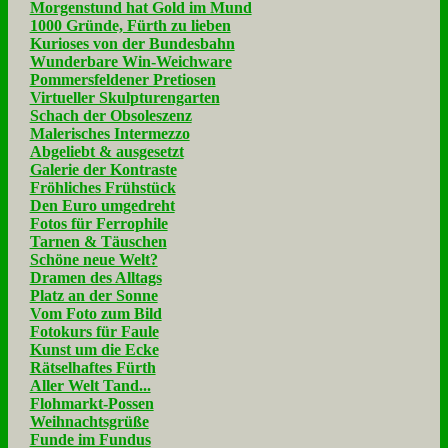
Morgenstund hat Gold im Mund
1000 Gründe, Fürth zu lieben
Kurioses von der Bundesbahn
Wunderbare Win-Weichware
Pommersfeldener Pretiosen
Virtueller Skulpturengarten
Schach der Obsoleszenz
Malerisches Intermezzo
Abgeliebt & ausgesetzt
Galerie der Kontraste
Fröhliches Frühstück
Den Euro umgedreht
Fotos für Ferrophile
Tarnen & Täuschen
Schöne neue Welt?
Dramen des Alltags
Platz an der Sonne
Vom Foto zum Bild
Fotokurs für Faule
Kunst um die Ecke
Rätselhaftes Fürth
Aller Welt Tand...
Flohmarkt-Possen
Weihnachtsgrüße
Funde im Fundus