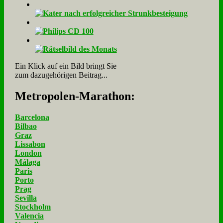
Ein Klick auf ein Bild bringt Sie
zum dazugehörigen Beitrag...
Me­tro­po­len-Ma­ra­thon:
Barcelona
Bilbao
Graz
Lissabon
London
Málaga
Paris
Porto
Prag
Sevilla
Stockholm
Valencia