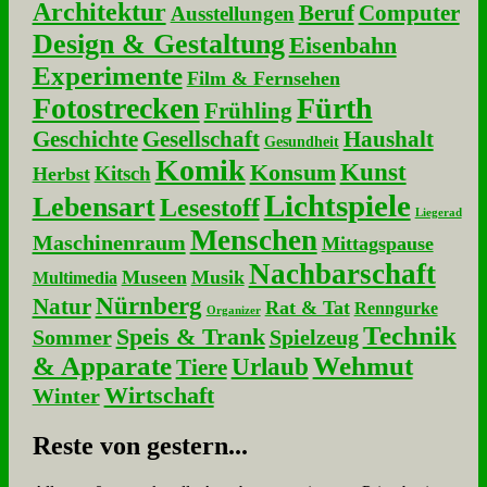
Architektur
Beruf
Computer
Ausstellungen
Design & Gestaltung
Eisenbahn
Experimente
Film & Fernsehen
Fotostrecken
Fürth
Frühling
Geschichte
Gesellschaft
Haushalt
Gesundheit
Komik
Kunst
Konsum
Kitsch
Herbst
Lichtspiele
Lebensart
Lesestoff
Liegerad
Menschen
Maschinenraum
Mittagspause
Nachbarschaft
Museen
Musik
Multimedia
Nürnberg
Natur
Rat & Tat
Renngurke
Organizer
Technik
Speis & Trank
Sommer
Spielzeug
& Apparate
Wehmut
Urlaub
Tiere
Wirtschaft
Winter
Re­ste von ge­stern...