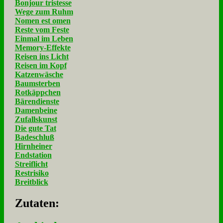
Bonjour tristesse
Wege zum Ruhm
Nomen est omen
Reste vom Feste
Einmal im Leben
Memory-Effekte
Reisen ins Licht
Reisen im Kopf
Katzenwäsche
Baumsterben
Rotkäppchen
Bärendienste
Damenbeine
Zufallskunst
Die gute Tat
Badeschluß
Hirnheiner
Endstation
Streiflicht
Restrisiko
Breitblick
Zu­ta­ten: