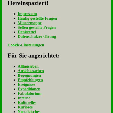
Her­ein­spa­ziert!
Im­pres­sum
Häu­fig ge­stell­te Fra­gen
Mu­ster­map­pe
Sel­ten ge­stell­te Fra­gen
Denk­zet­tel
Da­ten­schutz­er­klä­rung
Cookie-Einstellungen
Für Sie an­ge­rich­tet:
Alltagsleben
Ansichtssachen
Begegnungen
Empfehlungen
Ereignisse
Expeditionen
Fabulatorium
Interna
Kulturelles
Kurioses
Nostalgisches