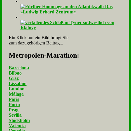
Ein Klick auf ein Bild bringt Sie
zum dazugehörigen Beitrag...
Me­tro­po­len-Ma­ra­thon:
Barcelona
Bilbao
Graz
Lissabon
London
Málaga
Paris
Porto
Prag
Sevilla
Stockholm
Valencia
Venedig