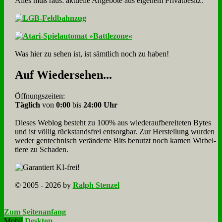
Alles muß raus: aktuelle An­ge­bo­te aus eigenem Privatbesitz.
Was hier zu sehen ist, ist sämt­lich noch zu haben!
Auf Wie­der­se­hen...
Öffnungszeiten:
Täglich
von
0:00
bis
24:00 Uhr
Dieses Weblog besteht zu 100% aus wie­der­auf­bereite­ten Bytes
und ist völlig rück­stands­frei ent­sorg­bar. Zur Herstellung wurden
weder gen­tech­nisch veränderte Bits benutzt noch kamen Wir­bel­
tiere zu Scha­den.
© 2005 - 2026 by
Ralph Stenzel
Zum Seitenanfang
Mobil
Desktop