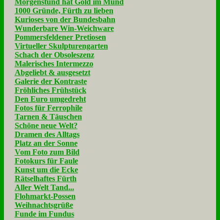
Morgenstund hat Gold im Mund
1000 Gründe, Fürth zu lieben
Kurioses von der Bundesbahn
Wunderbare Win-Weichware
Pommersfeldener Pretiosen
Virtueller Skulpturengarten
Schach der Obsoleszenz
Malerisches Intermezzo
Abgeliebt & ausgesetzt
Galerie der Kontraste
Fröhliches Frühstück
Den Euro umgedreht
Fotos für Ferrophile
Tarnen & Täuschen
Schöne neue Welt?
Dramen des Alltags
Platz an der Sonne
Vom Foto zum Bild
Fotokurs für Faule
Kunst um die Ecke
Rätselhaftes Fürth
Aller Welt Tand...
Flohmarkt-Possen
Weihnachtsgrüße
Funde im Fundus