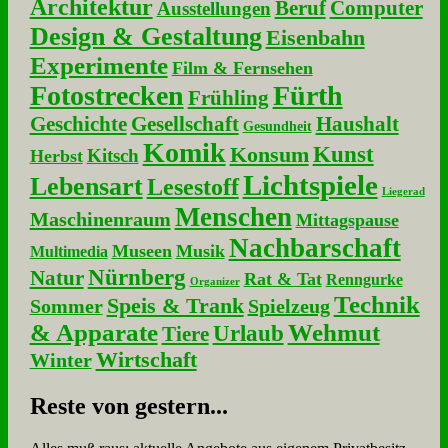
Architektur
Beruf
Computer
Ausstellungen
Design & Gestaltung
Eisenbahn
Experimente
Film & Fernsehen
Fotostrecken
Fürth
Frühling
Geschichte
Gesellschaft
Haushalt
Gesundheit
Komik
Kunst
Konsum
Kitsch
Herbst
Lichtspiele
Lebensart
Lesestoff
Liegerad
Menschen
Maschinenraum
Mittagspause
Nachbarschaft
Museen
Musik
Multimedia
Nürnberg
Natur
Rat & Tat
Renngurke
Organizer
Technik
Speis & Trank
Sommer
Spielzeug
& Apparate
Wehmut
Urlaub
Tiere
Wirtschaft
Winter
Re­ste von ge­stern...