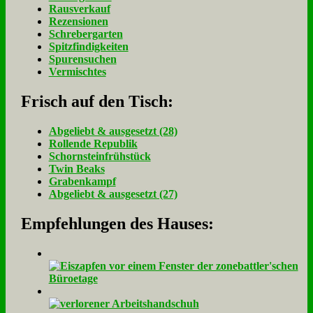
Rausverkauf
Rezensionen
Schrebergarten
Spitzfindigkeiten
Spurensuchen
Vermischtes
Frisch auf den Tisch:
Ab­ge­liebt & aus­ge­setzt (28)
Rol­len­de Re­pu­blik
Schorn­stein­früh­stück
Twin Beaks
Gra­ben­kampf
Ab­ge­liebt & aus­ge­setzt (27)
Empfehlungen des Hauses: