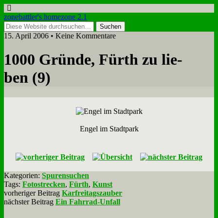
zonebattler's homezone 2.1
15. April 2006 • Keine Kommentare
1000 Grün­de, Fürth zu lie­
ben (9)
En­gel im Stadt­park
Kategorien:
Spurensuchen
Tags:
Fotostrecken
,
Fürth
,
Kunst
vorheriger Beitrag
Karfreitagszauber
nächster Beitrag
Ein Fahrrad-Unfall