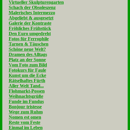
Virtueller Skulpturengarten
Schach der Obsoleszenz
Malerisches Intermezzo
Abgeliebt & ausgesetzt
Galerie der Kontraste
Fröhliches Frühstück
Den Euro umgedreht
Fotos für Ferrophile
Tarnen & Täuschen
Schöne neue Welt?
Dramen des Alltags
Platz an der Sonne
Vom Foto zum Bild
Fotokurs für Faule
Kunst um die Ecke
Rätselhaftes Fürth
Aller Welt Tand...
Flohmarkt-Possen
Weihnachtsgrüße
Funde im Fundus
Bonjour tristesse
Wege zum Ruhm
Nomen est omen
Reste vom Feste
Einmal im Leben