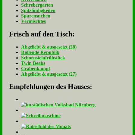
Schrebergarten
Spitzfindigkeiten
Spurensuchen
Vermischtes
Frisch auf den Tisch:
Ab­ge­liebt & aus­ge­setzt (28)
Rol­len­de Re­pu­blik
Schorn­stein­früh­stück
Twin Beaks
Gra­ben­kampf
Ab­ge­liebt & aus­ge­setzt (27)
Empfehlungen des Hauses: