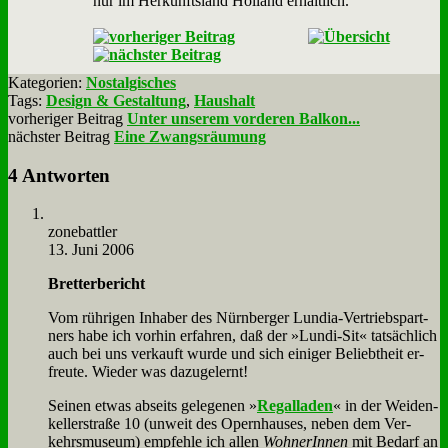
nur im Her­kunfts­land Hol­land er­hält­lich.
Kategorien:
Nostalgisches
Tags:
Design & Gestaltung
,
Haushalt
vorheriger Beitrag
Unter unserem vorderen Balkon...
nächster Beitrag
Eine Zwangsräumung
4 Antworten
zone­batt­ler
13. Juni 2006
Bret­ter­be­richt
Vom rüh­ri­gen In­ha­ber des Nürn­ber­ger Lun­dia-Ver­triebs­part­
ners ha­be ich vor­hin er­fah­ren, daß der »Lun­di-Sit« tat­säch­lich
auch bei uns ver­kauft wur­de und sich ei­ni­ger Be­liebt­heit er­
freu­te. Wie­der was da­zu­ge­lernt!
Sei­nen et­was ab­seits ge­le­ge­nen »
Re­gal­la­den
« in der Wei­den­
kel­ler­stra­ße 10 (un­weit des Opern­hau­ses, ne­ben dem Ver­
kehrs­mu­se­um) emp­feh­le ich al­len
Woh­ne­rIn­nen
mit Be­darf an