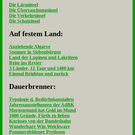
Die Lärminsel
Die Überraschungsinsel
Die Verkehrsinsel
Die Schatzinsel
Auf fe­stem Land:
Anziehende Algarve
Sommer in Siebenbürgen
Land der Lupinen und Lakritzen
Reise ins Revier
3 Länder, 12 Tage und 1400 km
Einmal Brighton und zurück
Dau­er­bren­ner:
Typologie d. Bedürfnisanstalten
Jahressausstellungen der AdBK
Morgenstund hat Gold im Mund
1000 Gründe, Fürth zu lieben
Kurioses von der Bundesbahn
Wunderbare Win-Weichware
Pommersfeldener Pretiosen