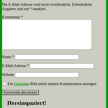
Die E-Mail-Adresse wird nicht veröffentlicht.
Erforderliche
Angaben sind mit
*
markiert.
Kommentar
*
Name
*
E-Mail-Adresse
*
Website
Ein
Gravatar
-Bild neben meinen Kommentaren anzeigen.
Her­ein­spa­ziert!