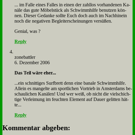
... im Fal­le ei­nes Fal­les in ei­nen der zahl­los vor­han­de­nen Ka­
nä­le das gu­te Mö­bel­stück als Schwimm­hil­fe be­nut­zen kön­
nen. Die­ser Ge­dan­ke soll­te Euch doch auch im Nach­hin­ein
noch die ne­ga­ti­ven Be­gleit­erschei­nun­gen ver­sü­ßen.
Ge­ni­al, was ?
Reply
zone­batt­ler
6. Dezember 2006
Das Teil wä­re eher...
...ein schnit­ti­ges Surf­brett denn ei­ne ba­na­le Schwimm­hil­fe.
Al­lein es man­gel­te am sport­li­chen Vor­trieb in Am­ster­dams be­
schau­li­chen Ka­nä­len! Und wer weiß, ob nicht die viel­schich­
ti­ge Ver­lei­mung im feuch­ten Ele­ment auf Dau­er ge­lit­ten hät­
te...
Reply
Kommentar abgeben: