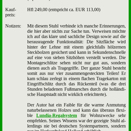
Kauf­
Hfl 249,00 (ent­spricht ca. EUR 113,00)
preis:
No­ti­zen:
Mit die­sem Stuhl ver­bin­de ich man­che Er­in­ne­run­gen,
die hier aber nichts zur Sa­che tun. Ver­wei­sen möch­te
ich auf das kla­re und sach­li­che De­sign so­wie auf die
her­aus­ra­gen­de Funk­tio­na­li­tät: Die Sitz­flä­che wird
hin­ter der Leh­ne mit ei­nem gleich­falls höl­zer­nen
Steck­bol­zen ge­si­chert und kann in Se­kun­den­schnel­le
auf ei­ne von sie­ben Sitz­hö­hen ver­stellt wer­den. Die
Mon­ta­ge­schlit­ze se­hen nicht nur gut aus, son­dern
die­nen auch als Tra­ge­grif­fe. Der gan­ze Stuhl be­steht
so­mit aus nur vier zu­sam­men­ge­steck­ten Tei­len! Er
kam schlau zer­legt in ei­nem fla­chen Tra­ge­kar­ton mit
Ein­griff­schlitz durch das Rücken­teil (was die drei
Stun­den be­la­de­nen Fuß­mar­sches durch die hol­län­di­
sche Haupt­stadt nicht wirk­lich er­leich­ter­te).
Der Au­tor hat ein Fai­ble für die war­me An­mu­tung
na­tur­be­las­se­nen Hol­zes und kann das über­aus fle­xi­
ble
Lun­dia-Re­gal­sy­stem
für Wohn­zwecke sehr
emp­feh­len. Sei­nes Wis­sens war der ge­zeig­te Stuhl al­
ler­dings nie bei deut­schen Sy­stem­part­nern, son­dern