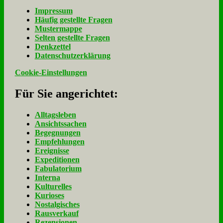
Im­pres­sum
Häu­fig ge­stell­te Fra­gen
Mu­ster­map­pe
Sel­ten ge­stell­te Fra­gen
Denk­zet­tel
Da­ten­schutz­er­klä­rung
Cookie-Einstellungen
Für Sie an­ge­rich­tet:
Alltagsleben
Ansichtssachen
Begegnungen
Empfehlungen
Ereignisse
Expeditionen
Fabulatorium
Interna
Kulturelles
Kurioses
Nostalgisches
Rausverkauf
Rezensionen