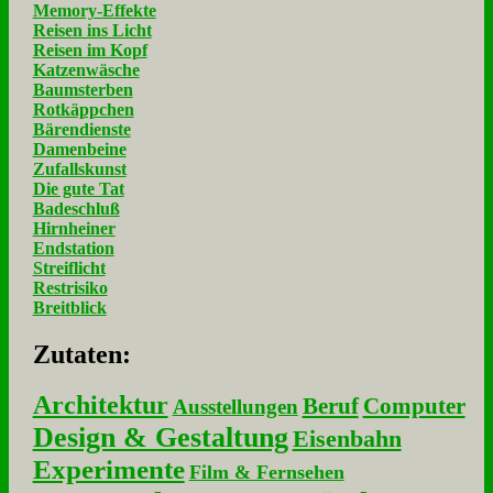
Memory-Effekte
Reisen ins Licht
Reisen im Kopf
Katzenwäsche
Baumsterben
Rotkäppchen
Bärendienste
Damenbeine
Zufallskunst
Die gute Tat
Badeschluß
Hirnheiner
Endstation
Streiflicht
Restrisiko
Breitblick
Zu­ta­ten:
Architektur
Beruf
Computer
Ausstellungen
Design & Gestaltung
Eisenbahn
Experimente
Film & Fernsehen