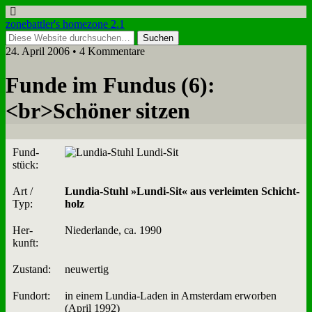
zonebattler's homezone 2.1
24. April 2006 • 4 Kommentare
Fun­de im Fun­dus (6):
<br>Schö­ner sit­zen
Fund­
stück:
Art /
Lun­dia-Stuhl »Lun­di-Sit« aus ver­leim­ten Schicht­
Typ:
holz
Her­
Nie­der­lan­de, ca. 1990
kunft:
Zu­stand:
neu­wer­tig
Fund­ort:
in ei­nem Lun­dia-La­den in Am­ster­dam er­wor­ben
(April 1992)