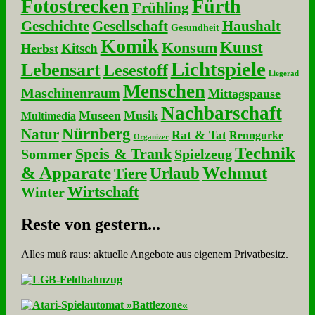
Fotostrecken
Fürth
Frühling
Geschichte
Gesellschaft
Haushalt
Gesundheit
Komik
Kunst
Konsum
Kitsch
Herbst
Lichtspiele
Lebensart
Lesestoff
Liegerad
Menschen
Maschinenraum
Mittagspause
Nachbarschaft
Museen
Musik
Multimedia
Nürnberg
Natur
Rat & Tat
Renngurke
Organizer
Technik
Speis & Trank
Sommer
Spielzeug
& Apparate
Wehmut
Urlaub
Tiere
Wirtschaft
Winter
Re­ste von ge­stern...
Alles muß raus: aktuelle An­ge­bo­te aus eigenem Privatbesitz.