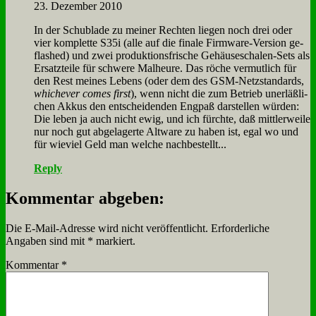
23. Dezember 2010
In der Schub­la­de zu mei­ner Rech­ten lie­gen noch drei oder
vier kom­plet­te S35i (al­le auf die fi­na­le Firm­ware-Ver­si­on ge­
flas­hed) und zwei pro­duk­ti­ons­fri­sche Ge­häu­se­scha­len-Sets als
Er­satz­tei­le für schwe­re Mal­heu­re. Das rö­che ver­mut­lich für
den Rest mei­nes Le­bens (oder dem des GSM-Netz­stan­dards,
whi­che­ver co­mes first
), wenn nicht die zum Be­trieb un­er­läß­li­
chen Ak­kus den ent­schei­den­den Eng­paß dar­stel­len wür­den:
Die le­ben ja auch nicht ewig, und ich fürch­te, daß mitt­ler­wei­le
nur noch gut ab­ge­la­ger­te Alt­wa­re zu ha­ben ist, egal wo und
für wie­viel Geld man wel­che nach­be­stellt...
Reply
Kommentar abgeben:
Die E-Mail-Adresse wird nicht veröffentlicht.
Erforderliche
Angaben sind mit
*
markiert.
Kommentar
*