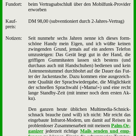
Fund­ort:
beim Ver­trags­ab­schluß über den Mo­bil­funk-Pro­vi­der
er­wor­ben
Kauf­
DM 98,00 (sub­ven­tio­niert durch 2‑­Jah­res-Ver­trag)
preis:
No­ti­zen:
Seit nun­mehr sechs Jah­ren nen­ne ich die­ses form­
schö­ne Han­dy mein Ei­gen, und ich wüß­te kei­nen
zwin­gen­den Grund, je­mals auf ein an­de­res Te­le­fon
um­zu­stei­gen: Das Ge­rät liegt gut in der Hand, die
grif­fi­gen Gum­mi­t­a­sten las­sen sich be­stens (und
durch­aus auch mit Hand­schu­hen) be­die­nen und kein
An­ten­nen­stum­mel durch­bohrt auf die Dau­er das Fut­
ter der Jacken­ta­sche. Da­zu kom­men ei­ne aus­ge­zeich­
ne­te Qua­li­tät der Sprach­wie­der­ga­be, die Mög­lich­keit
der schnel­len Sprach­wahl (»Ma­ma!«) und ei­ne recht
lan­ge Stand­by-Zeit (mit im­mer noch dem er­sten Ak­
ku).
Den gan­zen heu­te üb­li­chen Mul­ti­me­dia-Schnick­
schnack brau­che (und will) ich nicht: Mir reicht das
ein­ge­bau­te In­fra­rot-Mo­dem, um da­mit auf Rei­sen in
pro­blem­lo­ser Zu­sam­men­ar­beit mit mei­nem
Palm-Or­
ga­ni­zer
je­der­zeit rich­ti­ge
Mails sen­den und emp­