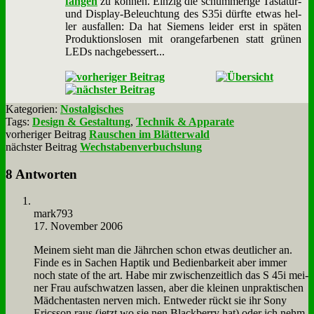
fan­gen
zu kön­nen. Ein­zig die schum­me­ri­ge Ta­sta­tur-
und Dis­play-Be­leuch­tung des S35i dürf­te et­was hel­
ler aus­fal­len: Da hat Sie­mens lei­der erst in spä­ten
Pro­duk­ti­ons­lo­sen mit oran­ge­far­be­nen statt grü­nen
LEDs nach­ge­bes­sert...
Kategorien:
Nostalgisches
Tags:
Design & Gestaltung
,
Technik & Apparate
vorheriger Beitrag
Rauschen im Blätterwald
nächster Beitrag
Wechstabenverbuchslung
8 Antworten
mark793
17. November 2006
Mei­nem sieht man die Jähr­chen schon et­was deut­li­cher an.
Fin­de es in Sa­chen Hap­tik und Be­dien­bar­keit aber im­mer
noch sta­te of the art. Ha­be mir zwi­schen­zeit­lich das S 45i mei­
ner Frau auf­schwat­zen las­sen, aber die klei­nen un­prak­ti­schen
Mäd­chen­ta­sten ner­ven mich. Ent­we­der rückt sie ihr So­ny
Erics­son raus (jetzt wo sie nen Black­ber­ry hat) oder ich nehm