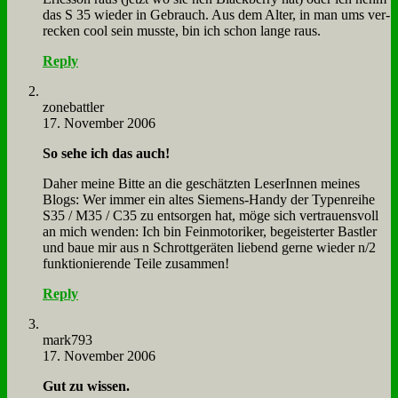
das S 35 wie­der in Ge­brauch. Aus dem Al­ter, in man ums ver­
recken cool sein muss­te, bin ich schon lan­ge raus.
Reply
zone­batt­ler
17. November 2006
So se­he ich das auch!
Da­her mei­ne Bit­te an die ge­schätz­ten Le­se­rIn­nen mei­nes
Blogs: Wer im­mer ein al­tes Sie­mens-Han­dy der Ty­pen­rei­he
S35 / M35 / C35 zu ent­sor­gen hat, mö­ge sich ver­trau­ens­voll
an mich wen­den: Ich bin Fein­mo­to­ri­ker, be­gei­ster­ter Bast­ler
und baue mir aus n Schrott­ge­rä­ten lie­bend ger­ne wie­der n/2
funk­tio­nie­ren­de Tei­le zu­sam­men!
Reply
mark793
17. November 2006
Gut zu wis­sen.