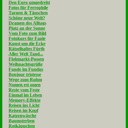
Den Euro umgedreht
Fotos für Ferrophile
Tarnen & Täuschen
Schöne neue Welt?
Dramen des Alltags
Platz an der Sonne
Vom Foto zum Bild
Fotokurs für Faule
Kunst um die Ecke
Rätselhaftes Fürth
Aller Welt Tand...
Flohmarkt-Possen
Weihnachtsgrüße
Funde im Fundus
Bonjour tristesse
Wege zum Ruhm
Nomen est omen
Reste vom Feste
Einmal im Leben
Memory-Effekte
Reisen ins Licht
Reisen im Kopf
Katzenwäsche
Baumsterben
Rotkäppchen