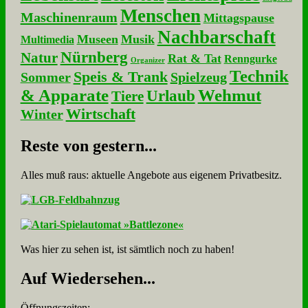
Menschen
Maschinenraum
Mittagspause
Nachbarschaft
Museen
Musik
Multimedia
Nürnberg
Natur
Rat & Tat
Renngurke
Organizer
Technik
Speis & Trank
Sommer
Spielzeug
& Apparate
Wehmut
Urlaub
Tiere
Wirtschaft
Winter
Re­ste von ge­stern...
Alles muß raus: aktuelle An­ge­bo­te aus eigenem Privatbesitz.
Was hier zu sehen ist, ist sämt­lich noch zu haben!
Auf Wie­der­se­hen...
Öffnungszeiten: