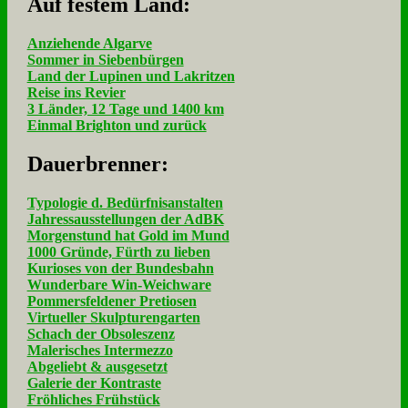
Auf fe­stem Land:
Anziehende Algarve
Sommer in Siebenbürgen
Land der Lupinen und Lakritzen
Reise ins Revier
3 Länder, 12 Tage und 1400 km
Einmal Brighton und zurück
Dau­er­bren­ner:
Typologie d. Bedürfnisanstalten
Jahressausstellungen der AdBK
Morgenstund hat Gold im Mund
1000 Gründe, Fürth zu lieben
Kurioses von der Bundesbahn
Wunderbare Win-Weichware
Pommersfeldener Pretiosen
Virtueller Skulpturengarten
Schach der Obsoleszenz
Malerisches Intermezzo
Abgeliebt & ausgesetzt
Galerie der Kontraste
Fröhliches Frühstück