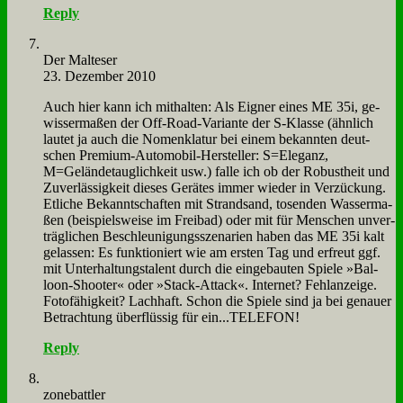
Reply
Der Mal­te­ser
23. Dezember 2010
Auch hier kann ich mit­hal­ten: Als Eig­ner ei­nes ME 35i, ge­
wis­ser­ma­ßen der Off-Road-Va­ri­an­te der S‑Klasse (ähn­lich
lau­tet ja auch die No­men­kla­tur bei ei­nem be­kann­ten deut­
schen Pre­mi­um-Au­to­mo­bil-Her­stel­ler: S=Eleganz,
M=Geländetauglichkeit usw.) fal­le ich ob der Ro­bust­heit und
Zu­ver­läs­sig­keit die­ses Ge­rä­tes im­mer wie­der in Ver­zückung.
Et­li­che Be­kannt­schaf­ten mit Strand­sand, to­sen­den Was­ser­ma­
ßen (bei­spiels­wei­se im Frei­bad) oder mit für Men­schen un­ver­
träg­li­chen Be­schleu­ni­gungs­sze­na­ri­en ha­ben das ME 35i kalt
ge­las­sen: Es funk­tio­niert wie am er­sten Tag und er­freut ggf.
mit Un­ter­hal­tungs­ta­lent durch die ein­ge­bau­ten Spie­le »Bal­
loon-Shoo­ter« oder »Stack-At­tack«. In­ter­net? Fehl­an­zei­ge.
Fo­to­fä­hig­keit? Lach­haft. Schon die Spie­le sind ja bei ge­nau­er
Be­trach­tung über­flüs­sig für ein...TELEFON!
Reply
zone­batt­ler