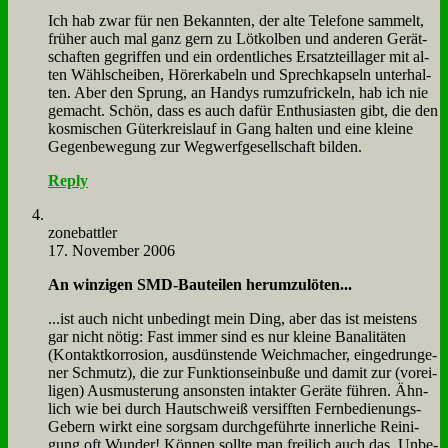
Ich hab zwar für nen Be­kann­ten, der al­te Te­le­fo­ne sam­melt,
frü­her auch mal ganz gern zu Löt­kol­ben und an­de­ren Ge­rät­
schaf­ten ge­grif­fen und ein or­dent­li­ches Er­satz­teil­la­ger mit al­
ten Wähl­schei­ben, Hö­rer­ka­beln und Sprech­kap­seln un­ter­hal­
ten. Aber den Sprung, an Han­dys rum­zuf­rickeln, hab ich nie
ge­macht. Schön, dass es auch da­für En­thu­sia­sten gibt, die den
kos­mi­schen Gü­ter­kreis­lauf in Gang hal­ten und ei­ne klei­ne
Ge­gen­be­we­gung zur Weg­werf­ge­sell­schaft bil­den.
Reply
zone­batt­ler
17. November 2006
An win­zi­gen SMD-Bau­tei­len her­um­zu­lö­ten...
...ist auch nicht un­be­dingt mein Ding, aber das ist mei­stens
gar nicht nö­tig: Fast im­mer sind es nur klei­ne Ba­na­li­tä­ten
(Kon­takt­kor­ro­si­on, aus­dün­sten­de Weich­ma­cher, ein­ge­drun­ge­
ner Schmutz), die zur Funk­ti­ons­ein­bu­ße und da­mit zur (vor­ei­
li­gen) Aus­mu­ste­rung an­son­sten in­tak­ter Ge­rä­te füh­ren. Ähn­
lich wie bei durch Haut­schweiß ver­siff­ten Fern­be­die­nungs-
Ge­bern wirkt ei­ne sorg­sam durch­ge­führ­te in­ner­li­che Rei­ni­
gung oft Wun­der! Kön­nen soll­te man frei­lich auch das, Un­be­