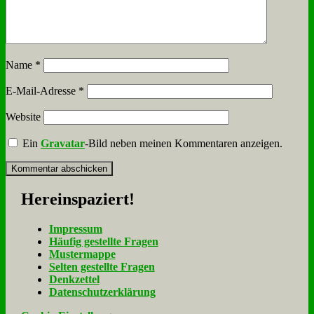
Name
*
E-Mail-Adresse
*
Website
Ein
Gravatar
-Bild neben meinen Kommentaren anzeigen.
Her­ein­spa­ziert!
Im­pres­sum
Häu­fig ge­stell­te Fra­gen
Mu­ster­map­pe
Sel­ten ge­stell­te Fra­gen
Denk­zet­tel
Da­ten­schutz­er­klä­rung