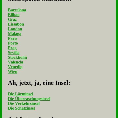
Barcelona
Bilbao
Graz
Lissabon
London
Málaga
Paris
Porto
Prag
Sevilla
Stockholm
Valencia
Venedig
Wien
Ah, jetzt, ja, ei­ne In­sel:
Die Lärminsel
Die Überraschungsinsel
Die Verkehrsinsel
Die Schatzinsel