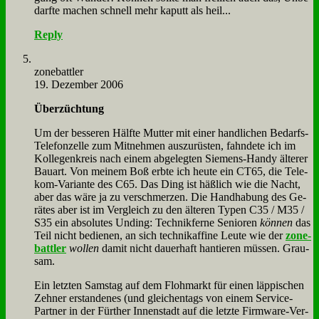
darf­te ma­chen schnell mehr ka­putt als heil...
Reply
zone­batt­ler
19. Dezember 2006
Über­züch­tung
Um der bes­se­ren Hälf­te Mut­ter mit ei­ner hand­li­chen Be­darfs-
Te­le­fon­zel­le zum Mit­neh­men aus­zu­rü­sten, fahn­de­te ich im
Kol­le­gen­kreis nach ei­nem ab­ge­leg­ten Sie­mens-Han­dy äl­te­rer
Bau­art. Von mei­nem Boß erb­te ich heu­te ein CT65, die Te­le­
kom-Va­ri­an­te des C65. Das Ding ist häß­lich wie die Nacht,
aber das wä­re ja zu ver­schmer­zen. Die Hand­ha­bung des Ge­
rä­tes aber ist im Ver­gleich zu den äl­te­ren Ty­pen C35 / M35 /
S35 ein ab­so­lu­tes Un­ding: Tech­nik­fer­ne Se­nio­ren
kön­nen
das
Teil nicht be­die­nen, an sich tech­nik­af­fi­ne Leu­te wie der
zone­
batt­ler
wol­len
da­mit nicht dau­er­haft han­tie­ren müs­sen. Grau­
sam.
Ein letz­ten Sams­tag auf dem Floh­markt für ei­nen läp­pi­schen
Zeh­ner er­stan­de­nes (und glei­chen­tags von ei­nem Ser­vice-
Part­ner in der Für­ther In­nen­stadt auf die letz­te Firm­ware-Ver­