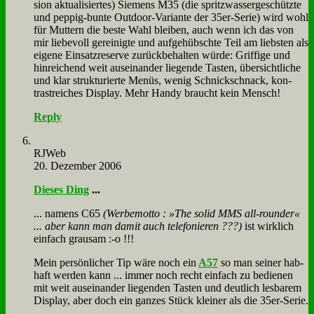
si­on ak­tua­li­sier­tes) Sie­mens M35 (die spritz­was­ser­ge­schütz­te
und pep­pig-bun­te Out­door-Va­ri­an­te der 35er-Se­rie) wird wohl
für Mut­tern die be­ste Wahl blei­ben, auch wenn ich das von
mir lie­be­voll ge­rei­nig­te und auf­ge­hübsch­te Teil am lieb­sten als
ei­ge­ne Ein­satz­re­ser­ve zu­rück­be­hal­ten wür­de: Grif­fi­ge und
hin­rei­chend weit aus­ein­an­der lie­gen­de Ta­sten, über­sicht­li­che
und klar struk­tu­rier­te Me­nüs, we­nig Schnick­schnack, kon­
trast­rei­ches Dis­play. Mehr Han­dy braucht kein Mensch!
Reply
RJ­Web
20. Dezember 2006
Die­ses Ding
...
... na­mens C65
(Wer­be­mot­to : »The so­lid MMS all-roun­der«
... aber kann man da­mit auch te­le­fo­nie­ren ???)
ist wirk­lich
ein­fach grau­sam :-o !!!
Mein per­sön­li­cher Tip wä­re noch ein
A57
so man sei­ner hab­
haft wer­den kann ... im­mer noch recht ein­fach zu be­die­nen
mit weit aus­ein­an­der lie­gen­den Ta­sten und deut­lich les­ba­rem
Dis­play, aber doch ein gan­zes Stück klei­ner als die 35er-Se­rie.