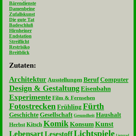
Bärendienste
Damenbeine
Zufallskunst
Die gute Tat
Badeschluß
Hirnheiner
Endstation
Streiflicht
Restrisiko
Breitblick
Zu­ta­ten:
Architektur
Beruf
Computer
Ausstellungen
Design & Gestaltung
Eisenbahn
Experimente
Film & Fernsehen
Fotostrecken
Fürth
Frühling
Geschichte
Gesellschaft
Haushalt
Gesundheit
Komik
Kunst
Konsum
Kitsch
Herbst
Lichtspiele
Lebensart
Lesestoff
Liegerad