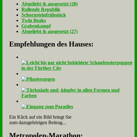
Ab­ge­liebt & aus­ge­setzt (28)
Rol­len­de Re­pu­blik
Schorn­stein­früh­stück
Twin Beaks
Gra­ben­kampf
Ab­ge­liebt & aus­ge­setzt (27)
Empfehlungen des Hauses:
Ein Klick auf ein Bild bringt Sie
zum dazugehörigen Beitrag...
Me­tro­po­len-Ma­ra­thon: