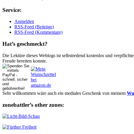
Ser­vice:
Anmelden
RSS-Feed (Beiträge)
RSS-Feed (Kommentare)
Hat’s ge­schmeckt?
Die Lektüre dieses Weblogs ist selbstredend kostenlos und ver­pflich­te
Freude bereiten konnte.
Sehr willkommen wäre auch ein mediales Geschenk von meinem
Wun
zonebattler’s other zo­nes: