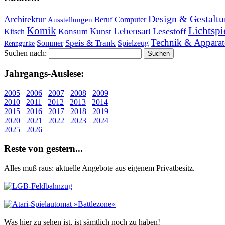
Design & Gestaltu
Architektur
Beruf
Computer
Ausstellungen
Lichtspi
Komik
Lebensart
Kunst
Lesestoff
Konsum
Kitsch
Technik & Apparat
Speis & Trank
Sommer
Spielzeug
Renngurke
Suchen nach:
Jahr­gangs-Aus­le­se:
2005
2006
2007
2008
2009
2010
2011
2012
2013
2014
2015
2016
2017
2018
2019
2020
2021
2022
2023
2024
2025
2026
Re­ste von ge­stern...
Alles muß raus: aktuelle An­ge­bo­te aus eigenem Privatbesitz.
Was hier zu sehen ist, ist sämt­lich noch zu haben!