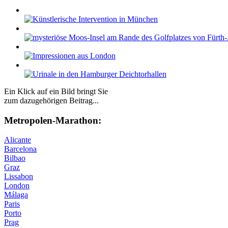
Ein Klick auf ein Bild bringt Sie
zum dazugehörigen Beitrag...
Me­tro­po­len-Ma­ra­thon:
Alicante
Barcelona
Bilbao
Graz
Lissabon
London
Málaga
Paris
Porto
Prag