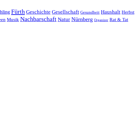
Fürth
hling
Geschichte
Gesellschaft
Haushalt
Herbst
Gesundheit
Nachbarschaft
Nürnberg
Natur
een
Musik
Rat & Tat
Organizer