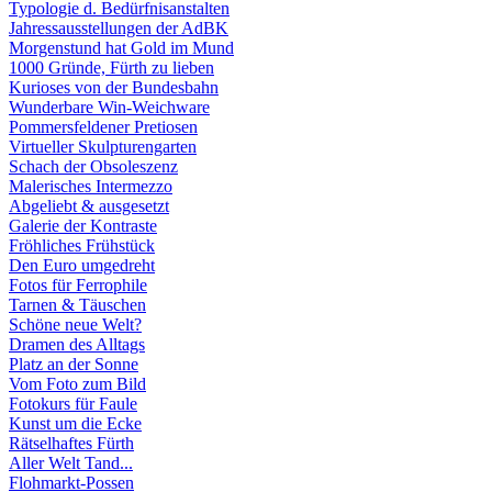
Typologie d. Bedürfnisanstalten
Jahressausstellungen der AdBK
Morgenstund hat Gold im Mund
1000 Gründe, Fürth zu lieben
Kurioses von der Bundesbahn
Wunderbare Win-Weichware
Pommersfeldener Pretiosen
Virtueller Skulpturengarten
Schach der Obsoleszenz
Malerisches Intermezzo
Abgeliebt & ausgesetzt
Galerie der Kontraste
Fröhliches Frühstück
Den Euro umgedreht
Fotos für Ferrophile
Tarnen & Täuschen
Schöne neue Welt?
Dramen des Alltags
Platz an der Sonne
Vom Foto zum Bild
Fotokurs für Faule
Kunst um die Ecke
Rätselhaftes Fürth
Aller Welt Tand...
Flohmarkt-Possen