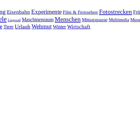
ng
Fotostrecken
Experimente
Eisenbahn
Frü
Film & Fernsehen
ele
Menschen
Maschinenraum
Mittagspause
Mus
Multimedia
Liegerad
e
Wehmut
Urlaub
Tiere
Wirtschaft
Winter