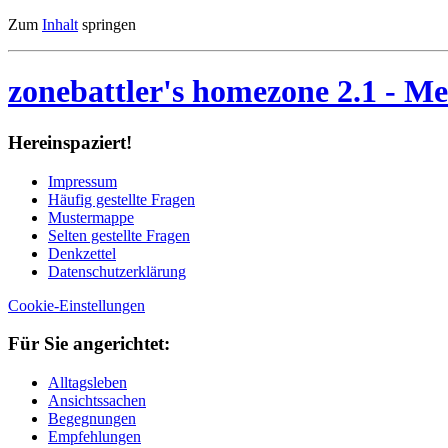
Zum
Inhalt
springen
zonebattler's homezone 2.1
- Me
Her­ein­spa­ziert!
Im­pres­sum
Häu­fig ge­stell­te Fra­gen
Mu­ster­map­pe
Sel­ten ge­stell­te Fra­gen
Denk­zet­tel
Da­ten­schutz­er­klä­rung
Cookie-Einstellungen
Für Sie an­ge­rich­tet:
Alltagsleben
Ansichtssachen
Begegnungen
Empfehlungen