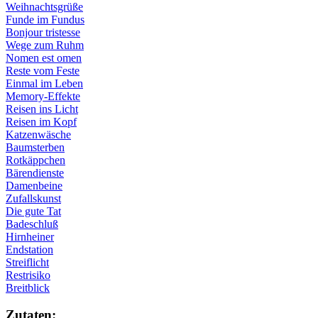
Weihnachtsgrüße
Funde im Fundus
Bonjour tristesse
Wege zum Ruhm
Nomen est omen
Reste vom Feste
Einmal im Leben
Memory-Effekte
Reisen ins Licht
Reisen im Kopf
Katzenwäsche
Baumsterben
Rotkäppchen
Bärendienste
Damenbeine
Zufallskunst
Die gute Tat
Badeschluß
Hirnheiner
Endstation
Streiflicht
Restrisiko
Breitblick
Zu­ta­ten: