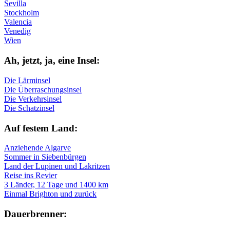
Sevilla
Stockholm
Valencia
Venedig
Wien
Ah, jetzt, ja, ei­ne In­sel:
Die Lärminsel
Die Überraschungsinsel
Die Verkehrsinsel
Die Schatzinsel
Auf fe­stem Land:
Anziehende Algarve
Sommer in Siebenbürgen
Land der Lupinen und Lakritzen
Reise ins Revier
3 Länder, 12 Tage und 1400 km
Einmal Brighton und zurück
Dau­er­bren­ner: