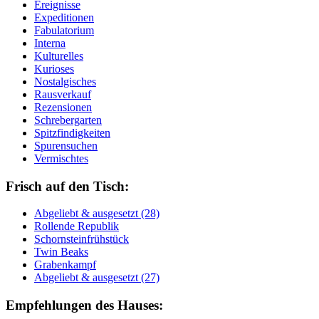
Ereignisse
Expeditionen
Fabulatorium
Interna
Kulturelles
Kurioses
Nostalgisches
Rausverkauf
Rezensionen
Schrebergarten
Spitzfindigkeiten
Spurensuchen
Vermischtes
Frisch auf den Tisch:
Ab­ge­liebt & aus­ge­setzt (28)
Rol­len­de Re­pu­blik
Schorn­stein­früh­stück
Twin Beaks
Gra­ben­kampf
Ab­ge­liebt & aus­ge­setzt (27)
Empfehlungen des Hauses: