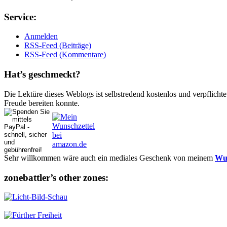
Ser­vice:
Anmelden
RSS-Feed (Beiträge)
RSS-Feed (Kommentare)
Hat’s ge­schmeckt?
Die Lektüre dieses Weblogs ist selbstredend kostenlos und ver­pflich­te
Freude bereiten konnte.
Sehr willkommen wäre auch ein mediales Geschenk von meinem
Wun
zonebattler’s other zo­nes: