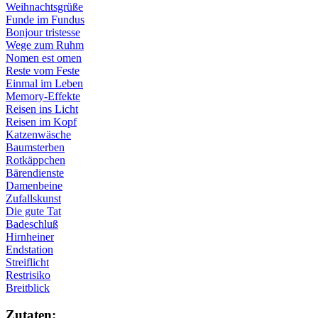
Weihnachtsgrüße
Funde im Fundus
Bonjour tristesse
Wege zum Ruhm
Nomen est omen
Reste vom Feste
Einmal im Leben
Memory-Effekte
Reisen ins Licht
Reisen im Kopf
Katzenwäsche
Baumsterben
Rotkäppchen
Bärendienste
Damenbeine
Zufallskunst
Die gute Tat
Badeschluß
Hirnheiner
Endstation
Streiflicht
Restrisiko
Breitblick
Zu­ta­ten: