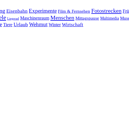
ng
Fotostrecken
Experimente
Eisenbahn
Frü
Film & Fernsehen
ele
Menschen
Maschinenraum
Mittagspause
Mus
Multimedia
Liegerad
e
Wehmut
Urlaub
Tiere
Wirtschaft
Winter