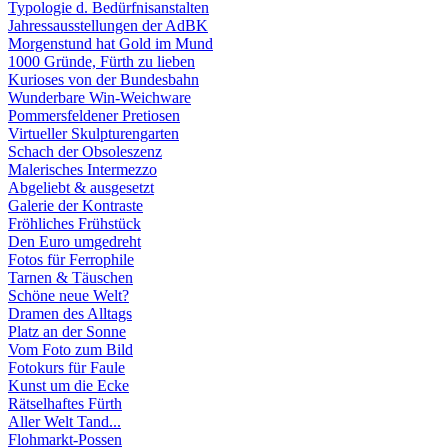
Typologie d. Bedürfnisanstalten
Jahressausstellungen der AdBK
Morgenstund hat Gold im Mund
1000 Gründe, Fürth zu lieben
Kurioses von der Bundesbahn
Wunderbare Win-Weichware
Pommersfeldener Pretiosen
Virtueller Skulpturengarten
Schach der Obsoleszenz
Malerisches Intermezzo
Abgeliebt & ausgesetzt
Galerie der Kontraste
Fröhliches Frühstück
Den Euro umgedreht
Fotos für Ferrophile
Tarnen & Täuschen
Schöne neue Welt?
Dramen des Alltags
Platz an der Sonne
Vom Foto zum Bild
Fotokurs für Faule
Kunst um die Ecke
Rätselhaftes Fürth
Aller Welt Tand...
Flohmarkt-Possen