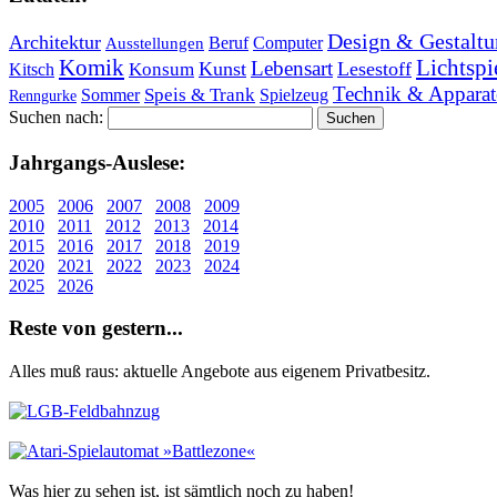
Design & Gestaltu
Architektur
Beruf
Computer
Ausstellungen
Lichtspi
Komik
Lebensart
Kunst
Lesestoff
Konsum
Kitsch
Technik & Apparat
Speis & Trank
Sommer
Spielzeug
Renngurke
Suchen nach:
Jahr­gangs-Aus­le­se:
2005
2006
2007
2008
2009
2010
2011
2012
2013
2014
2015
2016
2017
2018
2019
2020
2021
2022
2023
2024
2025
2026
Re­ste von ge­stern...
Alles muß raus: aktuelle An­ge­bo­te aus eigenem Privatbesitz.
Was hier zu sehen ist, ist sämt­lich noch zu haben!