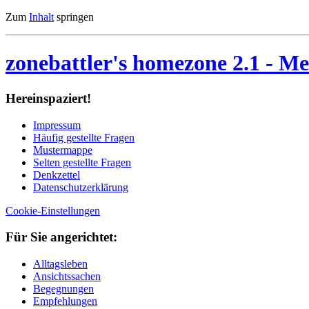
Zum
Inhalt
springen
zonebattler's homezone 2.1
- Me
Her­ein­spa­ziert!
Im­pres­sum
Häu­fig ge­stell­te Fra­gen
Mu­ster­map­pe
Sel­ten ge­stell­te Fra­gen
Denk­zet­tel
Da­ten­schutz­er­klä­rung
Cookie-Einstellungen
Für Sie an­ge­rich­tet:
Alltagsleben
Ansichtssachen
Begegnungen
Empfehlungen