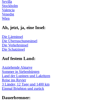
Sevilla
Stockholm
Valencia
Venedig
Wien
Ah, jetzt, ja, ei­ne In­sel:
Die Lärminsel
Die Überraschungsinsel
Die Verkehrsinsel
Die Schatzinsel
Auf fe­stem Land:
Anziehende Algarve
Sommer in Siebenbürgen
Land der Lupinen und Lakritzen
Reise ins Revier
3 Länder, 12 Tage und 1400 km
Einmal Brighton und zurück
Dau­er­bren­ner: