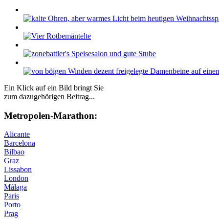
Ein Klick auf ein Bild bringt Sie
zum dazugehörigen Beitrag...
Me­tro­po­len-Ma­ra­thon:
Alicante
Barcelona
Bilbao
Graz
Lissabon
London
Málaga
Paris
Porto
Prag