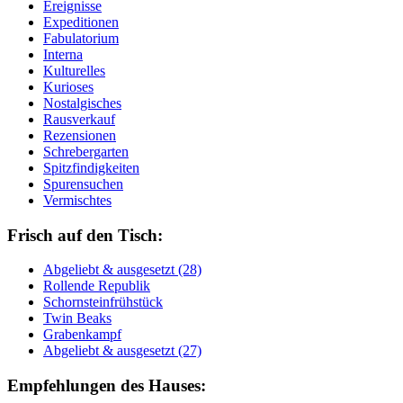
Ereignisse
Expeditionen
Fabulatorium
Interna
Kulturelles
Kurioses
Nostalgisches
Rausverkauf
Rezensionen
Schrebergarten
Spitzfindigkeiten
Spurensuchen
Vermischtes
Frisch auf den Tisch:
Ab­ge­liebt & aus­ge­setzt (28)
Rol­len­de Re­pu­blik
Schorn­stein­früh­stück
Twin Beaks
Gra­ben­kampf
Ab­ge­liebt & aus­ge­setzt (27)
Empfehlungen des Hauses: