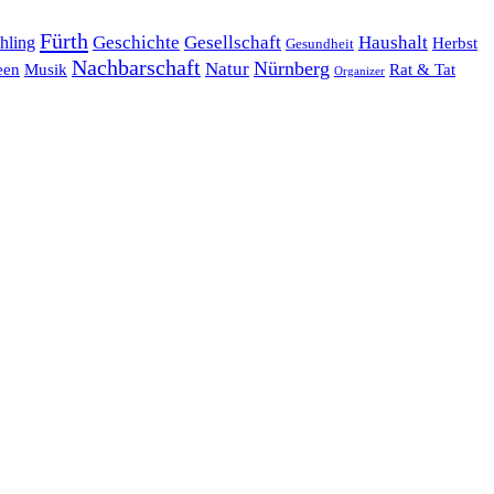
Fürth
hling
Geschichte
Gesellschaft
Haushalt
Herbst
Gesundheit
Nachbarschaft
Nürnberg
Natur
een
Musik
Rat & Tat
Organizer