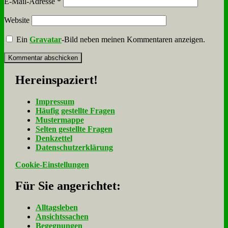
E-Mail-Adresse
*
Website
Ein
Gravatar
-Bild neben meinen Kommentaren anzeigen.
Her­ein­spa­ziert!
Im­pres­sum
Häu­fig ge­stell­te Fra­gen
Mu­ster­map­pe
Sel­ten ge­stell­te Fra­gen
Denk­zet­tel
Da­ten­schutz­er­klä­rung
Cookie-Einstellungen
Für Sie an­ge­rich­tet:
Alltagsleben
Ansichtssachen
Begegnungen