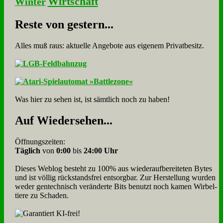
Wirtschaft
Winter
Re­ste von ge­stern...
Alles muß raus: aktuelle An­ge­bo­te aus eigenem Privatbesitz.
Was hier zu sehen ist, ist sämt­lich noch zu haben!
Auf Wie­der­se­hen...
Öffnungszeiten:
Täglich
von
0:00
bis
24:00 Uhr
Dieses Weblog besteht zu 100% aus wie­der­auf­bereite­ten Bytes
und ist völlig rück­stands­frei ent­sorg­bar. Zur Herstellung wurden
weder gen­tech­nisch veränderte Bits benutzt noch kamen Wir­bel­
tiere zu Scha­den.