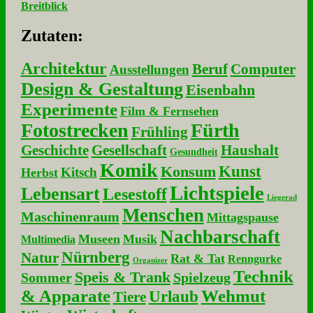
Breitblick
Zu­ta­ten:
Architektur
Beruf
Computer
Ausstellungen
Design & Gestaltung
Eisenbahn
Experimente
Film & Fernsehen
Fotostrecken
Fürth
Frühling
Geschichte
Gesellschaft
Haushalt
Gesundheit
Komik
Kunst
Konsum
Kitsch
Herbst
Lichtspiele
Lebensart
Lesestoff
Liegerad
Menschen
Maschinenraum
Mittagspause
Nachbarschaft
Museen
Musik
Multimedia
Nürnberg
Natur
Rat & Tat
Renngurke
Organizer
Technik
Speis & Trank
Sommer
Spielzeug
& Apparate
Wehmut
Urlaub
Tiere