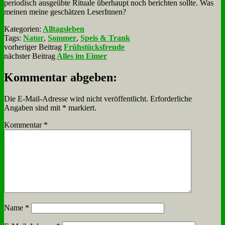
pe­ri­odisch aus­ge­üb­te Ri­tua­le über­haupt noch be­rich­ten soll­te. Was
mei­nen mei­ne ge­schät­zen Le­se­rIn­nen?
Kategorien:
Alltagsleben
Tags:
Natur
,
Sommer
,
Speis & Trank
vorheriger Beitrag
Frühstücksfreude
nächster Beitrag
Alles im Eimer
Kommentar abgeben:
Die E-Mail-Adresse wird nicht veröffentlicht.
Erforderliche
Angaben sind mit
*
markiert.
Kommentar
*
Name
*