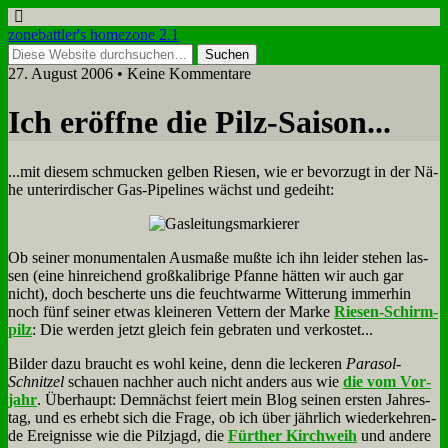
zonebattler's homezone 2.1
27. August 2006 • Keine Kommentare
Ich er­öff­ne die Pilz-Sai­son...
...mit die­sem schmucken gel­ben Rie­sen, wie er be­vor­zugt in der Nä­
he un­ter­ir­di­scher Gas-Pipe­lines wächst und ge­deiht:
Ob sei­ner mo­nu­men­ta­len Aus­ma­ße muß­te ich ihn lei­der ste­hen las­
sen (ei­ne hin­rei­chend groß­ka­li­bri­ge Pfan­ne hät­ten wir auch gar
nicht), doch be­scher­te uns die feucht­war­me Wit­te­rung im­mer­hin
noch fünf sei­ner et­was klei­ne­ren Vet­tern der Mar­ke
Rie­sen-Schirm­
pilz
: Die wer­den jetzt gleich fein ge­bra­ten und ver­ko­stet...
Bil­der da­zu braucht es wohl kei­ne, denn die lecke­ren
Pa­ra­sol-
Schnit­zel
schau­en nach­her auch nicht an­ders aus wie
die vom Vor­
jahr
. Über­haupt: Dem­nächst fei­ert mein Blog sei­nen er­sten Jah­res­
tag, und es er­hebt sich die Fra­ge, ob ich über jähr­lich wie­der­keh­ren­
de Er­eig­nis­se wie die Pilz­jagd, die
Für­ther Kirch­weih
und an­de­re