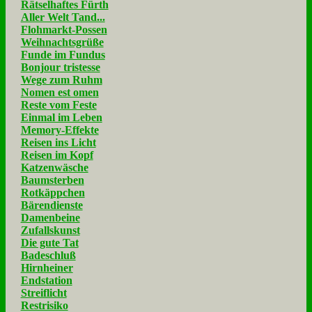
Rätselhaftes Fürth
Aller Welt Tand...
Flohmarkt-Possen
Weihnachtsgrüße
Funde im Fundus
Bonjour tristesse
Wege zum Ruhm
Nomen est omen
Reste vom Feste
Einmal im Leben
Memory-Effekte
Reisen ins Licht
Reisen im Kopf
Katzenwäsche
Baumsterben
Rotkäppchen
Bärendienste
Damenbeine
Zufallskunst
Die gute Tat
Badeschluß
Hirnheiner
Endstation
Streiflicht
Restrisiko