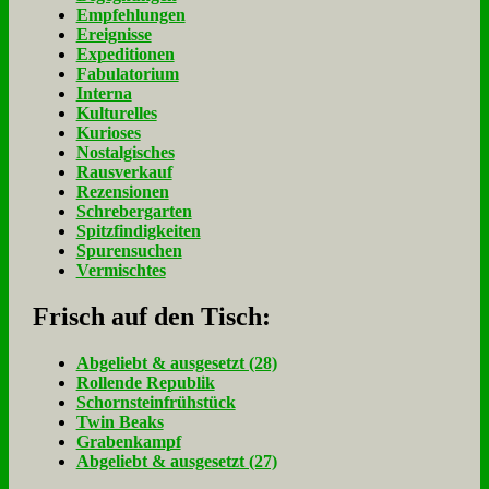
Empfehlungen
Ereignisse
Expeditionen
Fabulatorium
Interna
Kulturelles
Kurioses
Nostalgisches
Rausverkauf
Rezensionen
Schrebergarten
Spitzfindigkeiten
Spurensuchen
Vermischtes
Frisch auf den Tisch:
Ab­ge­liebt & aus­ge­setzt (28)
Rol­len­de Re­pu­blik
Schorn­stein­früh­stück
Twin Beaks
Gra­ben­kampf
Ab­ge­liebt & aus­ge­setzt (27)