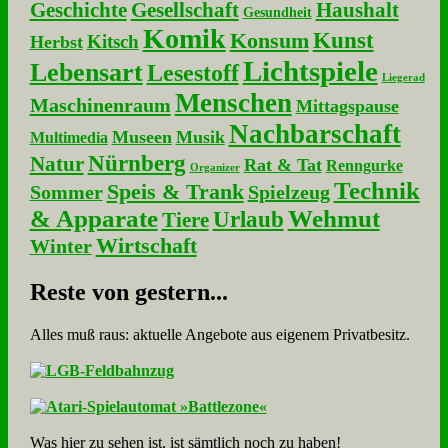
Geschichte
Gesellschaft
Haushalt
Gesundheit
Komik
Kunst
Konsum
Kitsch
Herbst
Lichtspiele
Lebensart
Lesestoff
Liegerad
Menschen
Maschinenraum
Mittagspause
Nachbarschaft
Museen
Musik
Multimedia
Nürnberg
Natur
Rat & Tat
Renngurke
Organizer
Technik
Speis & Trank
Sommer
Spielzeug
& Apparate
Wehmut
Urlaub
Tiere
Wirtschaft
Winter
Re­ste von ge­stern...
Alles muß raus: aktuelle An­ge­bo­te aus eigenem Privatbesitz.
Was hier zu sehen ist, ist sämt­lich noch zu haben!