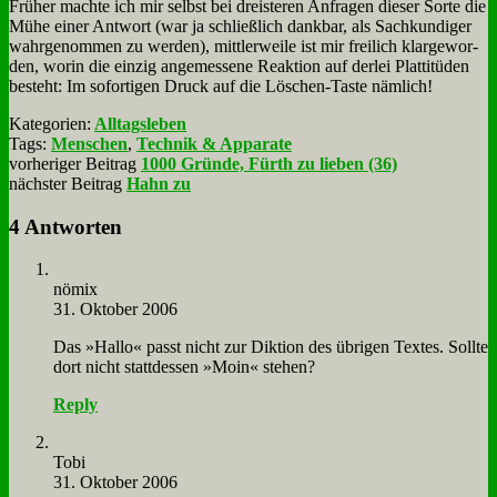
Frü­her mach­te ich mir selbst bei drei­ste­ren An­fra­gen die­ser Sor­te die
Mü­he ei­ner Ant­wort (war ja schließ­lich dank­bar, als Sach­kun­di­ger
wahr­ge­nom­men zu wer­den), mitt­ler­wei­le ist mir frei­lich klar­ge­wor­
den, wor­in die ein­zig an­ge­mes­se­ne Re­ak­ti­on auf der­lei Plat­ti­tü­den
be­steht: Im so­for­ti­gen Druck auf die Lö­schen-Ta­ste näm­lich!
Kategorien:
Alltagsleben
Tags:
Menschen
,
Technik & Apparate
vorheriger Beitrag
1000 Gründe, Fürth zu lieben (36)
nächster Beitrag
Hahn zu
4 Antworten
nö­mix
31. Oktober 2006
Das »Hal­lo« passt nicht zur Dik­ti­on des üb­ri­gen Tex­tes. Soll­te
dort nicht statt­des­sen »Moin« ste­hen?
Reply
To­bi
31. Oktober 2006