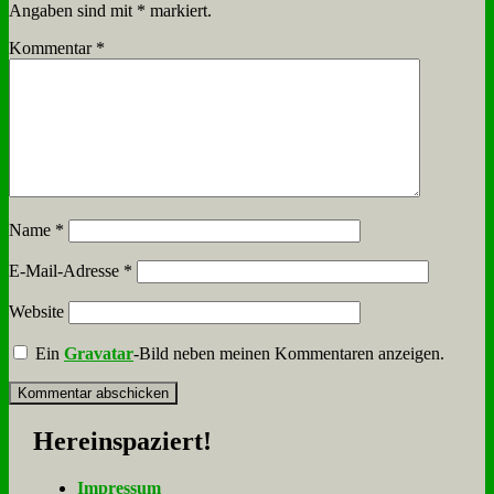
Angaben sind mit
*
markiert.
Kommentar
*
Name
*
E-Mail-Adresse
*
Website
Ein
Gravatar
-Bild neben meinen Kommentaren anzeigen.
Her­ein­spa­ziert!
Im­pres­sum