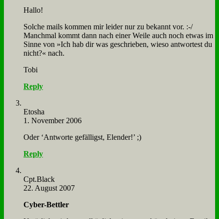
Hal­lo!
Sol­che mails kom­men mir lei­der nur zu be­kannt vor. :-/
Manch­mal kommt dann nach ei­ner Wei­le auch noch et­was im
Sin­ne von »Ich hab dir was ge­schrie­ben, wie­so ant­wor­test du
nicht?« nach.
To­bi
Reply
Eto­sha
1. November 2006
Oder ‘Ant­wor­te ge­fäl­ligst, Elen­der!’ ;)
Reply
Cpt.Black
22. August 2007
Cy­ber-Bett­ler