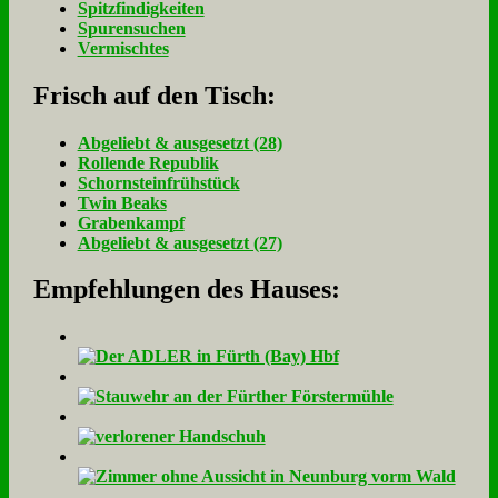
Spitzfindigkeiten
Spurensuchen
Vermischtes
Frisch auf den Tisch:
Ab­ge­liebt & aus­ge­setzt (28)
Rol­len­de Re­pu­blik
Schorn­stein­früh­stück
Twin Beaks
Gra­ben­kampf
Ab­ge­liebt & aus­ge­setzt (27)
Empfehlungen des Hauses: