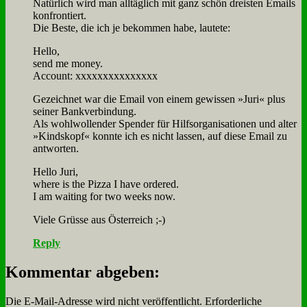
Na­tür­lich wird man all­täg­lich mit ganz schön drei­sten Emails
kon­fron­tiert.
Die Be­ste, die ich je be­kom­men ha­be, lau­te­te:
Hel­lo,
send me mo­ney.
Ac­count: xxxxxxxxxxxxxxx
Ge­zeich­net war die Email von ei­nem ge­wis­sen »Ju­ri« plus
sei­ner Bank­ver­bin­dung.
Als wohl­wol­len­der Spen­der für Hilfs­or­ga­ni­sa­tio­nen und al­ter
»Kinds­kopf« konn­te ich es nicht las­sen, auf die­se Email zu
ant­wor­ten.
Hel­lo Ju­ri,
whe­re is the Piz­za I have or­de­red.
I am wai­ting for two weeks now.
Vie­le Grü­sse aus Öster­reich ;-)
Reply
Kommentar abgeben:
Die E-Mail-Adresse wird nicht veröffentlicht.
Erforderliche