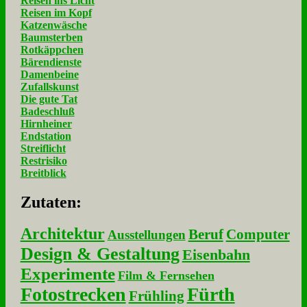
Reisen ins Licht
Reisen im Kopf
Katzenwäsche
Baumsterben
Rotkäppchen
Bärendienste
Damenbeine
Zufallskunst
Die gute Tat
Badeschluß
Hirnheiner
Endstation
Streiflicht
Restrisiko
Breitblick
Zu­ta­ten:
Architektur
Beruf
Computer
Ausstellungen
Design & Gestaltung
Eisenbahn
Experimente
Film & Fernsehen
Fotostrecken
Fürth
Frühling