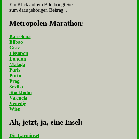
Ein Klick auf ein Bild bringt Sie
zum dazugehörigen Beitrag...
Me­tro­po­len-Ma­ra­thon:
Barcelona
Bilbao
Graz
Lissabon
London
Málaga
Paris
Porto
Prag
Sevilla
Stockholm
Valencia
Venedig
Wien
Ah, jetzt, ja, ei­ne In­sel:
Die Lärminsel