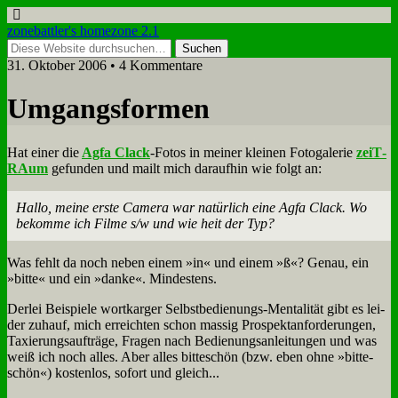
zonebattler's homezone 2.1
31. Oktober 2006 • 4 Kommentare
Um­gangs­for­men
Hat ei­ner die
Ag­fa Clack
-Fo­tos in mei­ner klei­nen Fo­to­ga­le­rie
zeiT­
RAum
ge­fun­den und mailt mich dar­auf­hin wie folgt an:
Hal­lo, mei­ne er­ste Ca­me­ra war na­tür­lich ei­ne Ag­fa Clack. Wo
be­kom­me ich Fil­me s/w und wie heit der Typ?
Was fehlt da noch ne­ben ei­nem »in« und ei­nem »ß«? Ge­nau, ein
»bit­te« und ein »dan­ke«. Min­de­stens.
Der­lei Bei­spie­le wort­kar­ger Selbst­be­die­nungs-Men­ta­li­tät gibt es lei­
der zu­hauf, mich er­reich­ten schon mas­sig Pro­spekt­an­for­de­run­gen,
Ta­xie­rungs­auf­trä­ge, Fra­gen nach Be­die­nungs­an­lei­tun­gen und was
weiß ich noch al­les. Aber al­les bit­te­schön (bzw. eben oh­ne »bit­te­
schön«) ko­sten­los, so­fort und gleich...