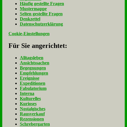
Häu­fig ge­stell­te Fra­gen
Mu­ster­map­pe
Sel­ten ge­stell­te Fra­gen
Denk­zet­tel
Da­ten­schutz­er­klä­rung
Cookie-Einstellungen
Für Sie an­ge­rich­tet:
Alltagsleben
Ansichtssachen
Begegnungen
Empfehlungen
Ereignisse
Expeditionen
Fabulatorium
Interna
Kulturelles
Kurioses
Nostalgisches
Rausverkauf
Rezensionen
Schrebergarten