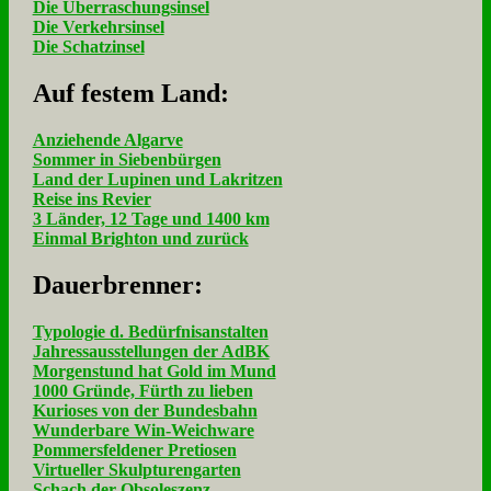
Die Überraschungsinsel
Die Verkehrsinsel
Die Schatzinsel
Auf fe­stem Land:
Anziehende Algarve
Sommer in Siebenbürgen
Land der Lupinen und Lakritzen
Reise ins Revier
3 Länder, 12 Tage und 1400 km
Einmal Brighton und zurück
Dau­er­bren­ner:
Typologie d. Bedürfnisanstalten
Jahressausstellungen der AdBK
Morgenstund hat Gold im Mund
1000 Gründe, Fürth zu lieben
Kurioses von der Bundesbahn
Wunderbare Win-Weichware
Pommersfeldener Pretiosen
Virtueller Skulpturengarten
Schach der Obsoleszenz