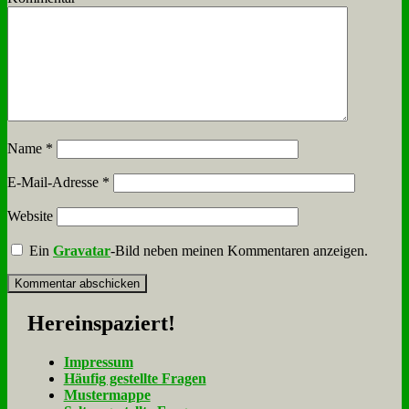
Name
*
E-Mail-Adresse
*
Website
Ein
Gravatar
-Bild neben meinen Kommentaren anzeigen.
Her­ein­spa­ziert!
Im­pres­sum
Häu­fig ge­stell­te Fra­gen
Mu­ster­map­pe