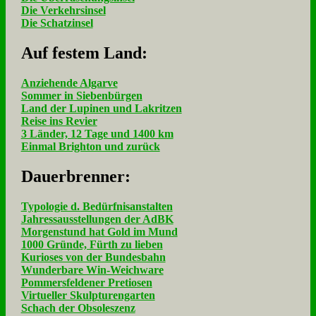
Die Verkehrsinsel
Die Schatzinsel
Auf fe­stem Land:
Anziehende Algarve
Sommer in Siebenbürgen
Land der Lupinen und Lakritzen
Reise ins Revier
3 Länder, 12 Tage und 1400 km
Einmal Brighton und zurück
Dau­er­bren­ner:
Typologie d. Bedürfnisanstalten
Jahressausstellungen der AdBK
Morgenstund hat Gold im Mund
1000 Gründe, Fürth zu lieben
Kurioses von der Bundesbahn
Wunderbare Win-Weichware
Pommersfeldener Pretiosen
Virtueller Skulpturengarten
Schach der Obsoleszenz