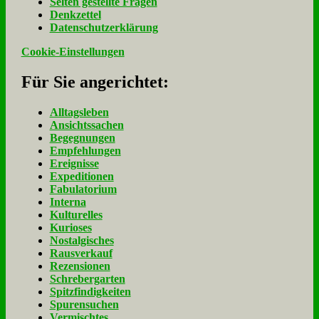
Sel­ten ge­stell­te Fra­gen
Denk­zet­tel
Da­ten­schutz­er­klä­rung
Cookie-Einstellungen
Für Sie an­ge­rich­tet:
Alltagsleben
Ansichtssachen
Begegnungen
Empfehlungen
Ereignisse
Expeditionen
Fabulatorium
Interna
Kulturelles
Kurioses
Nostalgisches
Rausverkauf
Rezensionen
Schrebergarten
Spitzfindigkeiten
Spurensuchen
Vermischtes