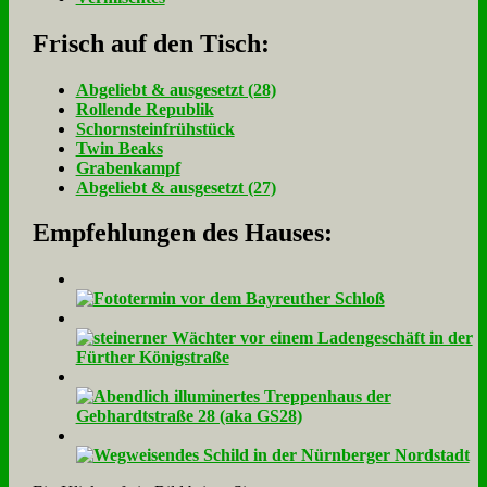
Frisch auf den Tisch:
Ab­ge­liebt & aus­ge­setzt (28)
Rol­len­de Re­pu­blik
Schorn­stein­früh­stück
Twin Beaks
Gra­ben­kampf
Ab­ge­liebt & aus­ge­setzt (27)
Empfehlungen des Hauses: