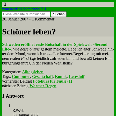
zonebattler's homezone 2.1
30. Januar 2007 • 1 Kommentar
Schö­ner le­ben?
Schwe­den er­öff­net er­ste Bot­schaft in der Spie­le­welt »Se­cond
Life«
, wie
hei­se on­line
ge­stern mel­de­te. Le­be ich al­ter Schwe­de hin­
ter dem Mond, wenn ich trotz al­ler In­ter­net-Be­gei­ste­rung mit mei­
nem rea­len
First Life
leid­lich zu­frie­den bin und be­wußt kei­nen Ein­
bür­ge­rungs­an­trag in der Neu­en Welt stel­le?
Kategorien:
Alltagsleben
Tags:
Computer
,
Gesellschaft
,
Komik
,
Lesestoff
vorheriger Beitrag
Fotokurs für Faule (1)
nächster Beitrag
Warmer Regen
1 Antwort
RJ­Web
30. Januar 2007