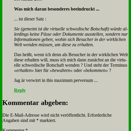
Was mich dar­an be­son­de­res be­ein­druckt ...
... ist die­ser Satz :
Sie (ge­meint ist die vir­tu­el­le schwe­di­sche Bot­schaft) wür­de al­
ler­dings kei­ne Päs­se oder Do­ku­men­te aus­stel­len, son­dern nur
In­for­ma­tio­nen ge­ben, wo­hin sich Be­su­cher in der wirk­li­chen
Welt wen­den müs­sen, um die­se zu er­hal­ten.
Das heißt, wenn ich denn als Be­su­cher in der wirk­li­chen Welt
die­se er­hal­ten will, muss ich mich dann zu­nächst an die vir­tu­
el­le schwe­di­sche Bot­schaft wen­den ? Und steht der Ter­mi­nus
»er­hal­ten«
hier für
»be­wah­ren«
oder
»be­kom­men«
?
Jag är ver­wirrt in this ma­xi­mum per­ver­sum ...
Reply
Kommentar abgeben:
Die E-Mail-Adresse wird nicht veröffentlicht.
Erforderliche
Angaben sind mit
*
markiert.
Kommentar
*