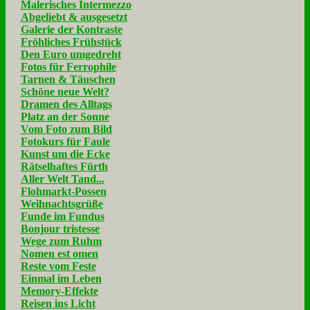
Malerisches Intermezzo
Abgeliebt & ausgesetzt
Galerie der Kontraste
Fröhliches Frühstück
Den Euro umgedreht
Fotos für Ferrophile
Tarnen & Täuschen
Schöne neue Welt?
Dramen des Alltags
Platz an der Sonne
Vom Foto zum Bild
Fotokurs für Faule
Kunst um die Ecke
Rätselhaftes Fürth
Aller Welt Tand...
Flohmarkt-Possen
Weihnachtsgrüße
Funde im Fundus
Bonjour tristesse
Wege zum Ruhm
Nomen est omen
Reste vom Feste
Einmal im Leben
Memory-Effekte
Reisen ins Licht