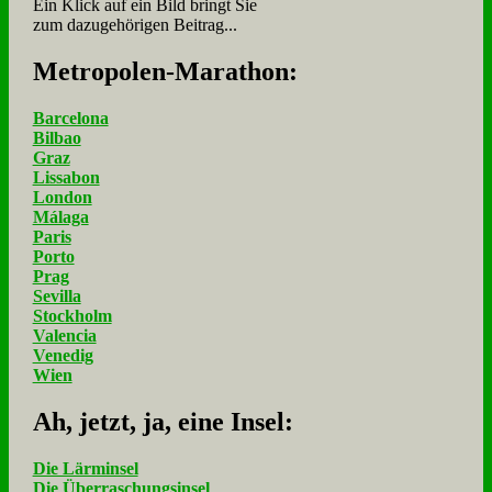
Ein Klick auf ein Bild bringt Sie
zum dazugehörigen Beitrag...
Me­tro­po­len-Ma­ra­thon:
Barcelona
Bilbao
Graz
Lissabon
London
Málaga
Paris
Porto
Prag
Sevilla
Stockholm
Valencia
Venedig
Wien
Ah, jetzt, ja, ei­ne In­sel:
Die Lärminsel
Die Überraschungsinsel