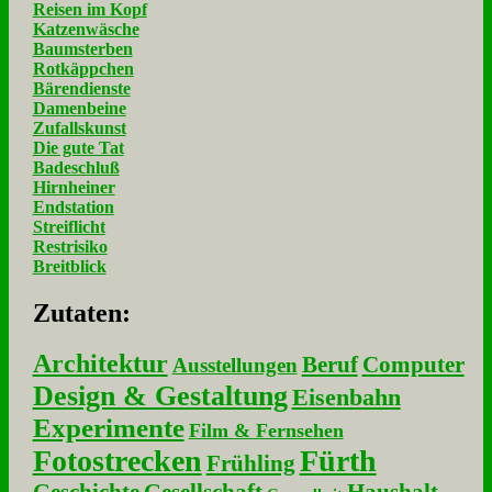
Reisen im Kopf
Katzenwäsche
Baumsterben
Rotkäppchen
Bärendienste
Damenbeine
Zufallskunst
Die gute Tat
Badeschluß
Hirnheiner
Endstation
Streiflicht
Restrisiko
Breitblick
Zu­ta­ten:
Architektur
Beruf
Computer
Ausstellungen
Design & Gestaltung
Eisenbahn
Experimente
Film & Fernsehen
Fotostrecken
Fürth
Frühling