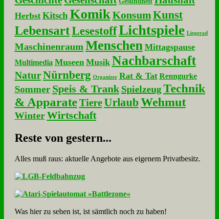
Geschichte
Gesellschaft
Haushalt
Gesundheit
Komik
Kunst
Konsum
Kitsch
Herbst
Lichtspiele
Lebensart
Lesestoff
Liegerad
Menschen
Maschinenraum
Mittagspause
Nachbarschaft
Museen
Musik
Multimedia
Nürnberg
Natur
Rat & Tat
Renngurke
Organizer
Technik
Speis & Trank
Sommer
Spielzeug
& Apparate
Wehmut
Urlaub
Tiere
Wirtschaft
Winter
Re­ste von ge­stern...
Alles muß raus: aktuelle An­ge­bo­te aus eigenem Privatbesitz.
Was hier zu sehen ist, ist sämt­lich noch zu haben!