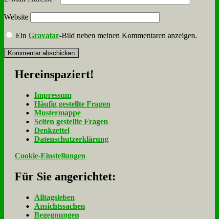
Website
Ein
Gravatar
-Bild neben meinen Kommentaren anzeigen.
Her­ein­spa­ziert!
Im­pres­sum
Häu­fig ge­stell­te Fra­gen
Mu­ster­map­pe
Sel­ten ge­stell­te Fra­gen
Denk­zet­tel
Da­ten­schutz­er­klä­rung
Cookie-Einstellungen
Für Sie an­ge­rich­tet:
Alltagsleben
Ansichtssachen
Begegnungen