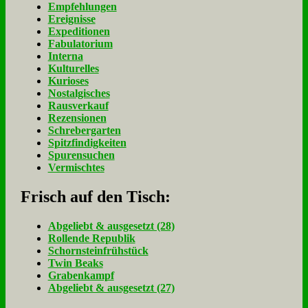
Empfehlungen
Ereignisse
Expeditionen
Fabulatorium
Interna
Kulturelles
Kurioses
Nostalgisches
Rausverkauf
Rezensionen
Schrebergarten
Spitzfindigkeiten
Spurensuchen
Vermischtes
Frisch auf den Tisch:
Ab­ge­liebt & aus­ge­setzt (28)
Rol­len­de Re­pu­blik
Schorn­stein­früh­stück
Twin Beaks
Gra­ben­kampf
Ab­ge­liebt & aus­ge­setzt (27)