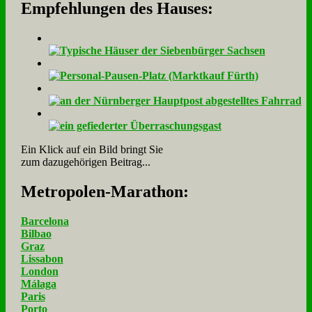
Empfehlungen des Hauses:
Ein Klick auf ein Bild bringt Sie
zum dazugehörigen Beitrag...
Me­tro­po­len-Ma­ra­thon:
Barcelona
Bilbao
Graz
Lissabon
London
Málaga
Paris
Porto