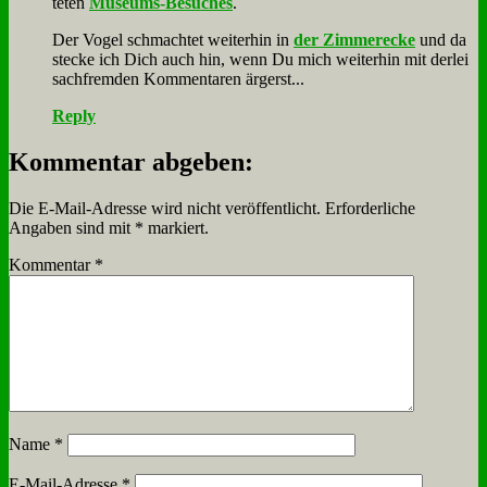
te­ten
Mu­se­ums-Be­su­ches
.
Der Vo­gel schmach­tet wei­ter­hin in
der Zim­mer­ecke
und da
stecke ich Dich auch hin, wenn Du mich wei­ter­hin mit der­lei
sach­frem­den Kom­men­ta­ren är­gerst...
Reply
Kommentar abgeben:
Die E-Mail-Adresse wird nicht veröffentlicht.
Erforderliche
Angaben sind mit
*
markiert.
Kommentar
*
Name
*
E-Mail-Adresse
*