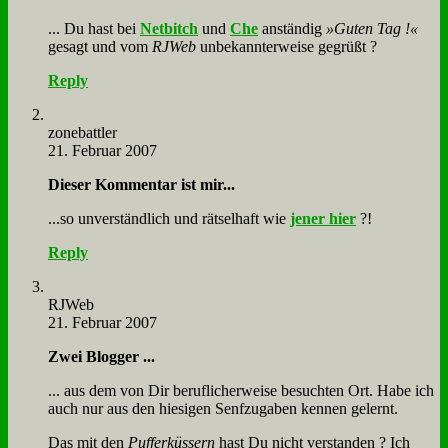
... Du hast bei
Net­bitch
und
Che
an­stän­dig
»Gu­ten Tag !«
ge­sagt und vom
RJ­Web
un­be­kann­ter­wei­se ge­grüßt ?
Reply
zone­batt­ler
21. Februar 2007
Die­ser Kom­men­tar ist mir...
...so un­ver­ständ­lich und rät­sel­haft wie
je­ner hier
?!
Reply
RJ­Web
21. Februar 2007
Zwei Blog­ger ...
... aus dem von Dir be­ruf­li­cher­wei­se be­such­ten Ort. Ha­be ich
auch nur aus den hie­si­gen Senf­zu­ga­ben ken­nen ge­lernt.
Das mit den
Puf­fer­küs­sern
hast Du nicht ver­stan­den ? Ich