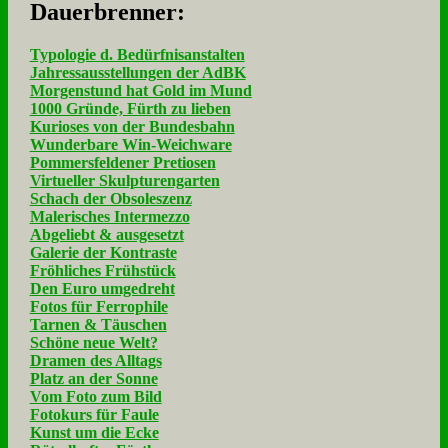
Dau­er­bren­ner:
Typologie d. Bedürfnisanstalten
Jahressausstellungen der AdBK
Morgenstund hat Gold im Mund
1000 Gründe, Fürth zu lieben
Kurioses von der Bundesbahn
Wunderbare Win-Weichware
Pommersfeldener Pretiosen
Virtueller Skulpturengarten
Schach der Obsoleszenz
Malerisches Intermezzo
Abgeliebt & ausgesetzt
Galerie der Kontraste
Fröhliches Frühstück
Den Euro umgedreht
Fotos für Ferrophile
Tarnen & Täuschen
Schöne neue Welt?
Dramen des Alltags
Platz an der Sonne
Vom Foto zum Bild
Fotokurs für Faule
Kunst um die Ecke