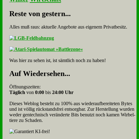
Re­ste von ge­stern...
Alles muß raus: aktuelle An­ge­bo­te aus eigenem Privatbesitz.
Was hier zu sehen ist, ist sämt­lich noch zu haben!
Auf Wie­der­se­hen...
Öffnungszeiten:
Täglich
von
0:00
bis
24:00 Uhr
Dieses Weblog besteht zu 100% aus wie­der­auf­bereite­ten Bytes
und ist völlig rück­stands­frei ent­sorg­bar. Zur Herstellung wurden
weder gen­tech­nisch veränderte Bits benutzt noch kamen Wir­bel­
tiere zu Scha­den.