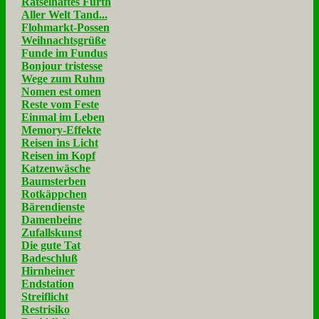
Rätselhaftes Fürth
Aller Welt Tand...
Flohmarkt-Possen
Weihnachtsgrüße
Funde im Fundus
Bonjour tristesse
Wege zum Ruhm
Nomen est omen
Reste vom Feste
Einmal im Leben
Memory-Effekte
Reisen ins Licht
Reisen im Kopf
Katzenwäsche
Baumsterben
Rotkäppchen
Bärendienste
Damenbeine
Zufallskunst
Die gute Tat
Badeschluß
Hirnheiner
Endstation
Streiflicht
Restrisiko