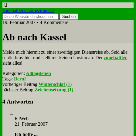
zonebattler's homezone 2.1
19. Februar 2007 • 4 Kommentare
Ab nach Kas­sel
Mel­de mich hier­mit zu ei­ner zwei­tä­gi­gen Dienst­rei­se ab. Seid al­le
schön brav hier und stellt mir kei­nen Un­sinn an: Der
zone­batt­ler
sieht al­les!
Kategorien:
Alltagsleben
Tags:
Beruf
vorheriger Beitrag
Winterschlaf (1)
nächster Beitrag
Zeichensetzung (1)
4 Antworten
RJ­Web
21. Februar 2007
Ich hof­fe ...