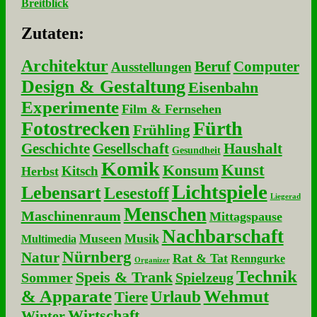
Breitblick
Zu­ta­ten:
Architektur
Beruf
Computer
Ausstellungen
Design & Gestaltung
Eisenbahn
Experimente
Film & Fernsehen
Fotostrecken
Fürth
Frühling
Geschichte
Gesellschaft
Haushalt
Gesundheit
Komik
Kunst
Konsum
Kitsch
Herbst
Lichtspiele
Lebensart
Lesestoff
Liegerad
Menschen
Maschinenraum
Mittagspause
Nachbarschaft
Museen
Musik
Multimedia
Nürnberg
Natur
Rat & Tat
Renngurke
Organizer
Technik
Speis & Trank
Sommer
Spielzeug
& Apparate
Wehmut
Urlaub
Tiere
Wirtschaft
Winter