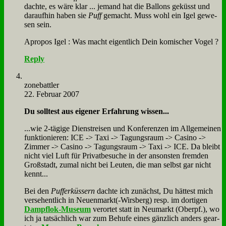
dach­te, es wä­re klar ... je­mand hat die Bal­lons ge­küsst und
dar­auf­hin ha­ben sie
Puff
ge­macht. Muss wohl ein Igel ge­we­
sen sein.
Apro­pos Igel : Was macht ei­gent­lich Dein ko­mi­scher Vo­gel ?
Reply
zone­batt­ler
22. Februar 2007
Du soll­test aus ei­ge­ner Er­fah­rung wis­sen...
...wie 2‑tägige Dienst­rei­sen und Kon­fe­ren­zen im All­ge­mei­nen
funk­tio­nie­ren: ICE -> Ta­xi -> Ta­gungs­raum -> Ca­si­no ->
Zim­mer -> Ca­si­no -> Ta­gungs­raum -> Ta­xi -> ICE. Da bleibt
nicht viel Luft für Pri­vat­be­su­che in der an­son­sten frem­den
Groß­stadt, zu­mal nicht bei Leu­ten, die man selbst gar nicht
kennt...
Bei den
Puf­fer­küs­sern
dach­te ich zu­nächst, Du hät­test mich
ver­se­hent­lich in Neuenmarkt(-Wirsberg) resp. im dor­ti­gen
Dampf­lok-Mu­se­um
ver­or­tet statt in Neu­markt (Oberpf.), wo
ich ja tat­säch­lich war zum Be­hu­fe ei­nes gänz­lich an­ders ge­ar­