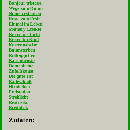
Bonjour tristesse
Wege zum Ruhm
Nomen est omen
Reste vom Feste
Einmal im Leben
Memory-Effekte
Reisen ins Licht
Reisen im Kopf
Katzenwäsche
Baumsterben
Rotkäppchen
Bärendienste
Damenbeine
Zufallskunst
Die gute Tat
Badeschluß
Hirnheiner
Endstation
Streiflicht
Restrisiko
Breitblick
Zu­ta­ten: