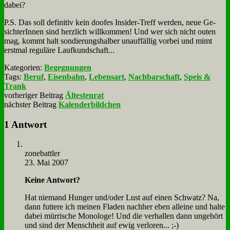
da­bei?
P.S. Das soll de­fi­ni­tiv kein doo­fes In­si­der-Treff wer­den, neue Ge­
sich­te­rIn­nen sind herz­lich will­kom­men! Und wer sich nicht outen
mag, kommt halt son­die­rungs­hal­ber un­auf­fäl­lig vor­bei und mimt
erst­mal re­gu­lä­re Lauf­kund­schaft...
Kategorien:
Begegnungen
Tags:
Beruf
,
Eisenbahn
,
Lebensart
,
Nachbarschaft
,
Speis &
Trank
vorheriger Beitrag
Ältestenrat
nächster Beitrag
Kalenderbildchen
1 Antwort
zone­batt­ler
23. Mai 2007
Kei­ne Ant­wort?
Hat nie­mand Hun­ger und/oder Lust auf ei­nen Schwatz? Na,
dann fut­te­re ich mei­nen Fla­den nach­her eben al­lei­ne und hal­te
da­bei mür­ri­sche Mo­no­lo­ge! Und die ver­hal­len dann un­ge­hört
und sind der Mensch­heit auf ewig ver­lo­ren... ;-)