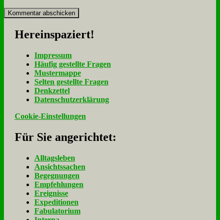
Her­ein­spa­ziert!
Im­pres­sum
Häu­fig ge­stell­te Fra­gen
Mu­ster­map­pe
Sel­ten ge­stell­te Fra­gen
Denk­zet­tel
Da­ten­schutz­er­klä­rung
Cookie-Einstellungen
Für Sie an­ge­rich­tet:
Alltagsleben
Ansichtssachen
Begegnungen
Empfehlungen
Ereignisse
Expeditionen
Fabulatorium
Interna