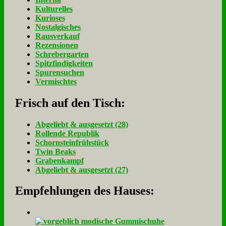
Kulturelles
Kurioses
Nostalgisches
Rausverkauf
Rezensionen
Schrebergarten
Spitzfindigkeiten
Spurensuchen
Vermischtes
Frisch auf den Tisch:
Ab­ge­liebt & aus­ge­setzt (28)
Rol­len­de Re­pu­blik
Schorn­stein­früh­stück
Twin Beaks
Gra­ben­kampf
Ab­ge­liebt & aus­ge­setzt (27)
Empfehlungen des Hauses: