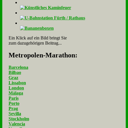
Ein Klick auf ein Bild bringt Sie
zum dazugehörigen Beitrag...
Me­tro­po­len-Ma­ra­thon:
Barcelona
Bilbao
Graz
Lissabon
London
Málaga
Paris
Porto
Prag
Sevilla
Stockholm
Valencia