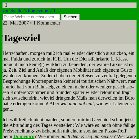
zonebattler's homezone 2.1
22. Mai 2007 • 1 Kommentar
Ta­ges­ziel
Herr­schaf­ten, mor­gen muß ich mal wie­der dienst­lich aus­rücken, ein­
mal Ful­da und zu­rück im ICE. Um die Dienst­fahr­kar­te 1. Klas­se
braucht mich keine(r) wirk­lich zu be­nei­den, der wah­re Lu­xus ist es
ja, Zeit, Ziel und An­laß der ei­ge­nen Mo­bi­li­tät nach ei­ge­nem Gu­sto
wäh­len zu kön­nen. Zu­dem ha­ben der­lei Rei­sen zu zen­tral ge­le­ge­nen
Be­spre­chungs-Kno­ten­punk­ten kei­ner­lei tou­ri­sti­schen Nähr­wert, man
spur­tet halt vom Bahn­steig zu ei­nem mehr oder we­ni­ger ge­sichts­lo­
sen Kon­fe­renz­zim­mer und Stun­den spä­ter wie­der re­tour und fragt
sich zwi­schen­drin, wie­viel drin­gen­de Mails man der­wei­len im Bü­ro
hät­te er­le­di­gen kön­nen! Aber
wat mut, dat mut
, wie wir La­tei­ner sa­
gen...
Ich will frei­lich nicht mau­len, son­dern mir im Ge­gen­teil schon jetzt
die Ab­run­dung des Ta­ges vor­stel­len: Wie wä­re es ‑auch oh­ne fäl­li­ge
Preis­ver­lei­hung- zwi­schen­drin mit ei­nem spon­ta­nen Piz­za-Treff
beim
Do­me­ni­co
? Wie im­mer
nach dem Krieg um sech­se
? Wer wä­re