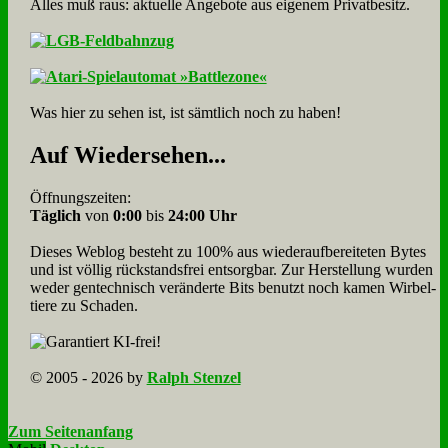
Alles muß raus: aktuelle An­ge­bo­te aus eigenem Privatbesitz.
Was hier zu sehen ist, ist sämt­lich noch zu haben!
Auf Wie­der­se­hen...
Öffnungszeiten:
Täglich
von
0:00
bis
24:00 Uhr
Dieses Weblog besteht zu 100% aus wie­der­auf­bereite­ten Bytes
und ist völlig rück­stands­frei ent­sorg­bar. Zur Herstellung wurden
weder gen­tech­nisch veränderte Bits benutzt noch kamen Wir­bel­
tiere zu Scha­den.
© 2005 - 2026 by
Ralph Stenzel
Zum Seitenanfang