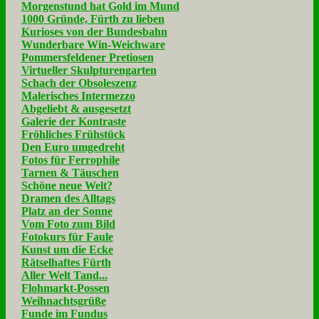
Morgenstund hat Gold im Mund
1000 Gründe, Fürth zu lieben
Kurioses von der Bundesbahn
Wunderbare Win-Weichware
Pommersfeldener Pretiosen
Virtueller Skulpturengarten
Schach der Obsoleszenz
Malerisches Intermezzo
Abgeliebt & ausgesetzt
Galerie der Kontraste
Fröhliches Frühstück
Den Euro umgedreht
Fotos für Ferrophile
Tarnen & Täuschen
Schöne neue Welt?
Dramen des Alltags
Platz an der Sonne
Vom Foto zum Bild
Fotokurs für Faule
Kunst um die Ecke
Rätselhaftes Fürth
Aller Welt Tand...
Flohmarkt-Possen
Weihnachtsgrüße
Funde im Fundus