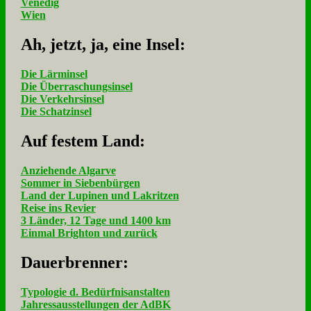
Venedig
Wien
Ah, jetzt, ja, ei­ne In­sel:
Die Lärminsel
Die Überraschungsinsel
Die Verkehrsinsel
Die Schatzinsel
Auf fe­stem Land:
Anziehende Algarve
Sommer in Siebenbürgen
Land der Lupinen und Lakritzen
Reise ins Revier
3 Länder, 12 Tage und 1400 km
Einmal Brighton und zurück
Dau­er­bren­ner:
Typologie d. Bedürfnisanstalten
Jahressausstellungen der AdBK