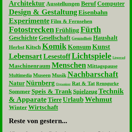
Architektur
Beruf
Computer
Ausstellungen
Design & Gestaltung
Eisenbahn
Experimente
Film & Fernsehen
Fotostrecken
Fürth
Frühling
Geschichte
Gesellschaft
Haushalt
Gesundheit
Komik
Kunst
Konsum
Kitsch
Herbst
Lichtspiele
Lebensart
Lesestoff
Liegerad
Menschen
Maschinenraum
Mittagspause
Nachbarschaft
Museen
Musik
Multimedia
Nürnberg
Natur
Rat & Tat
Renngurke
Organizer
Technik
Speis & Trank
Sommer
Spielzeug
& Apparate
Wehmut
Urlaub
Tiere
Wirtschaft
Winter
Re­ste von ge­stern...