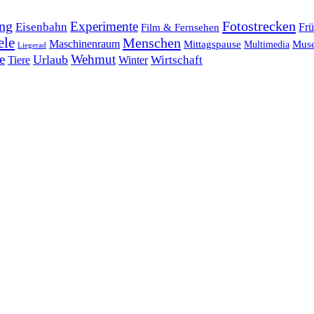
ng
Fotostrecken
Experimente
Eisenbahn
Frü
Film & Fernsehen
ele
Menschen
Maschinenraum
Mittagspause
Mus
Multimedia
Liegerad
e
Wehmut
Urlaub
Tiere
Wirtschaft
Winter