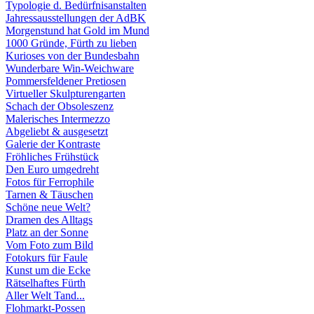
Typologie d. Bedürfnisanstalten
Jahressausstellungen der AdBK
Morgenstund hat Gold im Mund
1000 Gründe, Fürth zu lieben
Kurioses von der Bundesbahn
Wunderbare Win-Weichware
Pommersfeldener Pretiosen
Virtueller Skulpturengarten
Schach der Obsoleszenz
Malerisches Intermezzo
Abgeliebt & ausgesetzt
Galerie der Kontraste
Fröhliches Frühstück
Den Euro umgedreht
Fotos für Ferrophile
Tarnen & Täuschen
Schöne neue Welt?
Dramen des Alltags
Platz an der Sonne
Vom Foto zum Bild
Fotokurs für Faule
Kunst um die Ecke
Rätselhaftes Fürth
Aller Welt Tand...
Flohmarkt-Possen