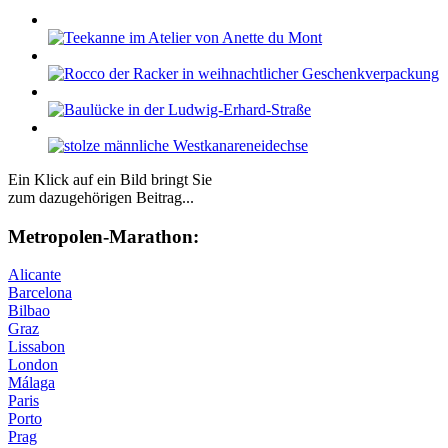
Ein Klick auf ein Bild bringt Sie
zum dazugehörigen Beitrag...
Me­tro­po­len-Ma­ra­thon:
Alicante
Barcelona
Bilbao
Graz
Lissabon
London
Málaga
Paris
Porto
Prag