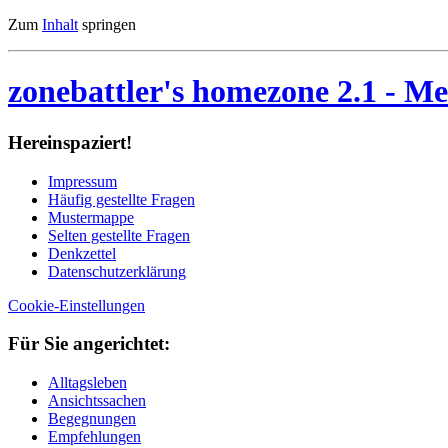
Zum
Inhalt
springen
zonebattler's homezone 2.1
- Me
Her­ein­spa­ziert!
Im­pres­sum
Häu­fig ge­stell­te Fra­gen
Mu­ster­map­pe
Sel­ten ge­stell­te Fra­gen
Denk­zet­tel
Da­ten­schutz­er­klä­rung
Cookie-Einstellungen
Für Sie an­ge­rich­tet:
Alltagsleben
Ansichtssachen
Begegnungen
Empfehlungen