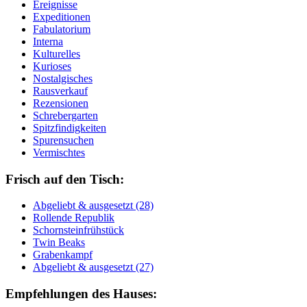
Ereignisse
Expeditionen
Fabulatorium
Interna
Kulturelles
Kurioses
Nostalgisches
Rausverkauf
Rezensionen
Schrebergarten
Spitzfindigkeiten
Spurensuchen
Vermischtes
Frisch auf den Tisch:
Ab­ge­liebt & aus­ge­setzt (28)
Rol­len­de Re­pu­blik
Schorn­stein­früh­stück
Twin Beaks
Gra­ben­kampf
Ab­ge­liebt & aus­ge­setzt (27)
Empfehlungen des Hauses: