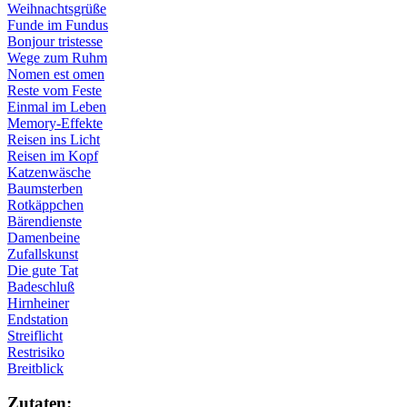
Weihnachtsgrüße
Funde im Fundus
Bonjour tristesse
Wege zum Ruhm
Nomen est omen
Reste vom Feste
Einmal im Leben
Memory-Effekte
Reisen ins Licht
Reisen im Kopf
Katzenwäsche
Baumsterben
Rotkäppchen
Bärendienste
Damenbeine
Zufallskunst
Die gute Tat
Badeschluß
Hirnheiner
Endstation
Streiflicht
Restrisiko
Breitblick
Zu­ta­ten: