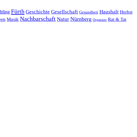
Fürth
hling
Geschichte
Gesellschaft
Haushalt
Herbst
Gesundheit
Nachbarschaft
Nürnberg
Natur
een
Musik
Rat & Tat
Organizer