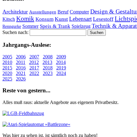
Design & Gestaltu
Architektur
Beruf
Computer
Ausstellungen
Lichtspi
Komik
Lebensart
Kunst
Lesestoff
Konsum
Kitsch
Technik & Apparat
Speis & Trank
Sommer
Spielzeug
Renngurke
Suchen nach:
Jahr­gangs-Aus­le­se:
2005
2006
2007
2008
2009
2010
2011
2012
2013
2014
2015
2016
2017
2018
2019
2020
2021
2022
2023
2024
2025
2026
Re­ste von ge­stern...
Alles muß raus: aktuelle An­ge­bo­te aus eigenem Privatbesitz.
Was hier zu sehen ist, ist sämt­lich noch zu haben!