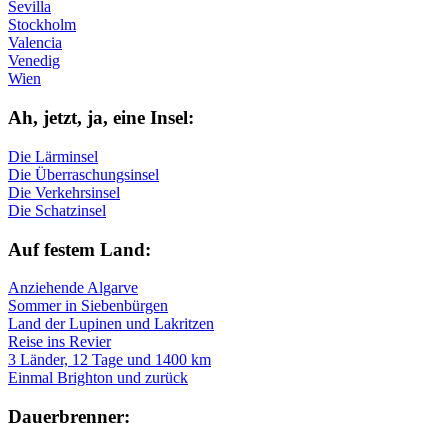
Sevilla
Stockholm
Valencia
Venedig
Wien
Ah, jetzt, ja, ei­ne In­sel:
Die Lärminsel
Die Überraschungsinsel
Die Verkehrsinsel
Die Schatzinsel
Auf fe­stem Land:
Anziehende Algarve
Sommer in Siebenbürgen
Land der Lupinen und Lakritzen
Reise ins Revier
3 Länder, 12 Tage und 1400 km
Einmal Brighton und zurück
Dau­er­bren­ner: