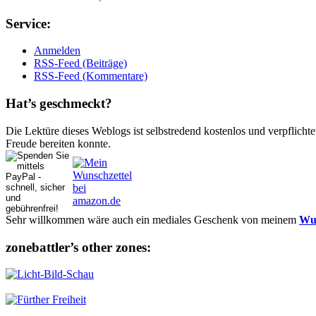
Ser­vice:
Anmelden
RSS-Feed (Beiträge)
RSS-Feed (Kommentare)
Hat’s ge­schmeckt?
Die Lektüre dieses Weblogs ist selbstredend kostenlos und ver­pflich­te
Freude bereiten konnte.
Sehr willkommen wäre auch ein mediales Geschenk von meinem
Wun
zonebattler’s other zo­nes: