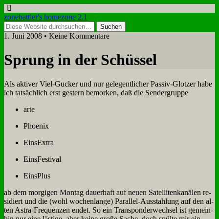
zonebattler's homezone 2.1
1. Juni 2008 • Keine Kommentare
Sprung in der Schüs­sel
Als ak­ti­ver Viel-Gucker und nur ge­le­gent­li­cher Pas­siv-Glot­zer ha­be
ich tat­säch­lich erst ge­stern be­mor­ken, daß die Sen­der­grup­pe
ar­te
Phoe­nix
EinsExtra
EinsFe­sti­val
EinsPlus
ab dem mor­gi­gen Mon­tag dau­er­haft auf neu­en Sa­tel­li­ten­ka­nä­len re­
si­diert und die (wohl wo­chen­lan­ge) Par­al­lel-Aus­stahlung auf den al­
ten Astra-Fre­quen­zen en­det. So ein Trans­pon­der­wech­sel ist ge­mein­
hin nur ei­ne lä­sti­ge, aber kei­ne gro­ße Sa­che, doch spül­te mir ein