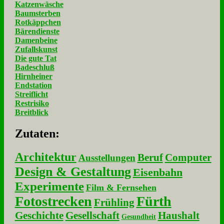
Katzenwäsche
Baumsterben
Rotkäppchen
Bärendienste
Damenbeine
Zufallskunst
Die gute Tat
Badeschluß
Hirnheiner
Endstation
Streiflicht
Restrisiko
Breitblick
Zu­ta­ten:
Architektur
Beruf
Computer
Ausstellungen
Design & Gestaltung
Eisenbahn
Experimente
Film & Fernsehen
Fotostrecken
Fürth
Frühling
Geschichte
Gesellschaft
Haushalt
Gesundheit