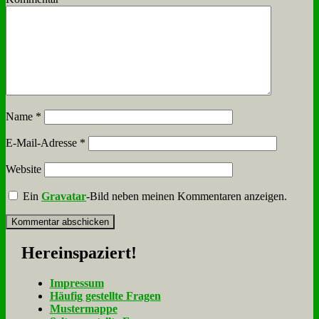
Name
*
E-Mail-Adresse
*
Website
Ein
Gravatar
-Bild neben meinen Kommentaren anzeigen.
Her­ein­spa­ziert!
Im­pres­sum
Häu­fig ge­stell­te Fra­gen
Mu­ster­map­pe