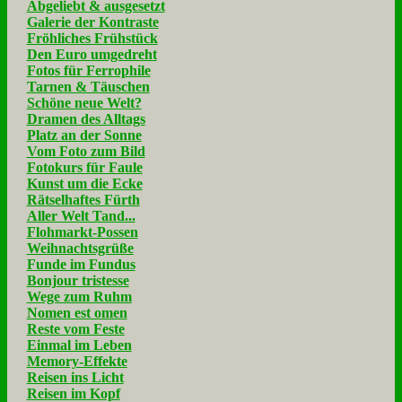
Abgeliebt & ausgesetzt
Galerie der Kontraste
Fröhliches Frühstück
Den Euro umgedreht
Fotos für Ferrophile
Tarnen & Täuschen
Schöne neue Welt?
Dramen des Alltags
Platz an der Sonne
Vom Foto zum Bild
Fotokurs für Faule
Kunst um die Ecke
Rätselhaftes Fürth
Aller Welt Tand...
Flohmarkt-Possen
Weihnachtsgrüße
Funde im Fundus
Bonjour tristesse
Wege zum Ruhm
Nomen est omen
Reste vom Feste
Einmal im Leben
Memory-Effekte
Reisen ins Licht
Reisen im Kopf