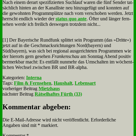
Nach ei­nem der­art spe­zi­fi­zier­ten Such­lauf wa­ren die fünf Sen­der tat­
säch­lich hin­ten an der Ka­nal­li­ste neu hin­zu­ge­fügt und konn­ten auf
die ge­wohn­ten Pro­gramm­plät­ze nach vorn ver­scho­ben wer­den. Jetzt
herrscht end­lich wie­der der
sta­tus quo an­te
. Öf­ter und län­ger fern­
se­hen wer­de ich frei­lich des­we­gen trotz­dem nicht...
[1] Der Baye­ri­sche Rund­funk split­tet sein Pro­gramm (das »Drit­te«)
jetzt auf in die Ge­schmacks­rich­tun­gen Nord(bayern) und
Süd(bayern), was sich bei re­gio­nal aus­ge­rich­te­ten Pro­gram­men wie
der hier­orts gern ge­se­hen
Fran­ken­schau
am Sonn­tag Abend po­si­tiv
ber­merk­bar macht: Es ent­fällt nun­mehr das Um­schal­ten im wö­chent­
li­chen Wech­sel zwi­schen BR und BR-al­pha.
Kategorien:
Interna
Tags:
Film & Fernsehen
,
Haushalt
,
Lebensart
vorheriger Beitrag
Mietzhaus
nächster Beitrag
Rätselhaftes Fürth (33)
Kommentar abgeben:
Die E-Mail-Adresse wird nicht veröffentlicht.
Erforderliche
Angaben sind mit
*
markiert.
Kommentar
*