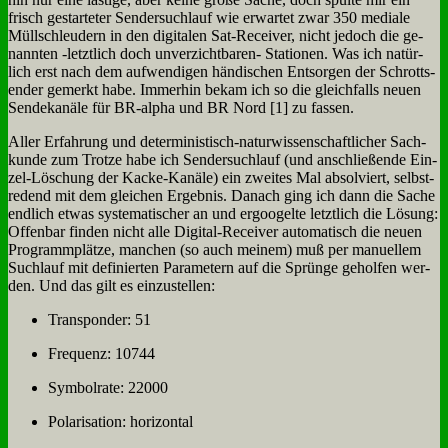
frisch ge­star­te­ter Sen­der­such­lauf wie er­war­tet zwar 350 me­dia­le
Müll­schleu­dern in den di­gi­ta­len Sat-Re­cei­ver, nicht je­doch die ge­
nann­ten ‑letzt­lich doch un­ver­zicht­ba­ren- Sta­tio­nen. Was ich na­tür­
lich erst nach dem auf­wen­di­gen hän­di­schen Ent­sor­gen der Schrotts­
en­der ge­merkt ha­be. Im­mer­hin be­kam ich so die gleich­falls neu­en
Sen­de­ka­nä­le für BR-al­pha und BR Nord [1] zu fas­sen.
Al­ler Er­fah­rung und de­ter­mi­ni­stisch-na­tur­wis­sen­schaft­li­cher Sach­
kun­de zum Trot­ze ha­be ich Sen­der­such­lauf (und an­schlie­ßen­de Ein­
zel-Lö­schung der Kacke-Ka­nä­le) ein zwei­tes Mal ab­sol­viert, selbst­
re­dend mit dem glei­chen Er­geb­nis. Da­nach ging ich dann die Sa­che
end­lich et­was sy­ste­ma­ti­scher an und er­goo­gel­te letzt­lich die Lö­sung:
Of­fen­bar fin­den nicht al­le Di­gi­tal-Re­cei­ver au­to­ma­tisch die neu­en
Pro­gramm­plät­ze, man­chen (so auch mei­nem) muß per ma­nu­el­lem
Such­lauf mit de­fi­nier­ten Pa­ra­me­tern auf die Sprün­ge ge­hol­fen wer­
den. Und das gilt es ein­zu­stel­len:
Trans­pon­der: 51
Fre­quenz: 10744
Sym­bol­ra­te: 22000
Po­la­ri­sa­ti­on: ho­ri­zon­tal