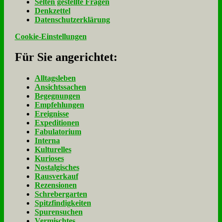
Sel­ten ge­stell­te Fra­gen
Denk­zet­tel
Da­ten­schutz­er­klä­rung
Cookie-Einstellungen
Für Sie an­ge­rich­tet:
Alltagsleben
Ansichtssachen
Begegnungen
Empfehlungen
Ereignisse
Expeditionen
Fabulatorium
Interna
Kulturelles
Kurioses
Nostalgisches
Rausverkauf
Rezensionen
Schrebergarten
Spitzfindigkeiten
Spurensuchen
Vermischtes