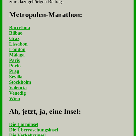
zum dazugehörigen Beitrag...
Me­tro­po­len-Ma­ra­thon:
Barcelona
Bilbao
Graz
Lissabon
London
Málaga
Paris
Porto
Prag
Sevilla
Stockholm
Valencia
Venedig
Wien
Ah, jetzt, ja, ei­ne In­sel:
Die Lärminsel
Die Überraschungsinsel
Die Verkehrsinsel