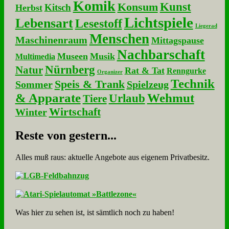
Komik
Kunst
Konsum
Kitsch
Herbst
Lichtspiele
Lebensart
Lesestoff
Liegerad
Menschen
Maschinenraum
Mittagspause
Nachbarschaft
Museen
Musik
Multimedia
Nürnberg
Natur
Rat & Tat
Renngurke
Organizer
Technik
Speis & Trank
Sommer
Spielzeug
& Apparate
Wehmut
Urlaub
Tiere
Wirtschaft
Winter
Re­ste von ge­stern...
Alles muß raus: aktuelle An­ge­bo­te aus eigenem Privatbesitz.
Was hier zu sehen ist, ist sämt­lich noch zu haben!