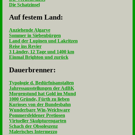
Die Schatzinsel
Auf fe­stem Land:
Anziehende Algarve
Sommer in Siebenbürgen
Land der Lupinen und Lakritzen
Reise ins Revier
3 Länder, 12 Tage und 1400 km
Einmal Brighton und zurück
Dau­er­bren­ner:
Typologie d. Bedürfnisanstalten
Jahressausstellungen der AdBK
Morgenstund hat Gold im Mund
1000 Gründe, Fürth zu lieben
Kurioses von der Bundesbahn
Wunderbare Win-Weichware
Pommersfeldener Pretiosen
Virtueller Skulpturengarten
Schach der Obsoleszenz
Malerisches Intermezzo