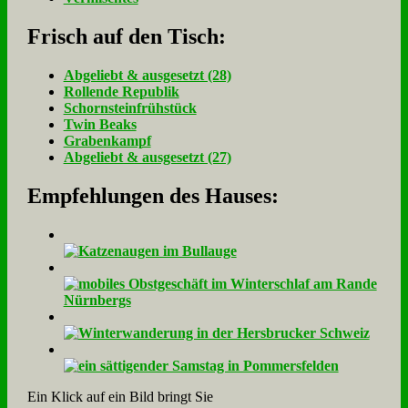
Frisch auf den Tisch:
Ab­ge­liebt & aus­ge­setzt (28)
Rol­len­de Re­pu­blik
Schorn­stein­früh­stück
Twin Beaks
Gra­ben­kampf
Ab­ge­liebt & aus­ge­setzt (27)
Empfehlungen des Hauses:
Ein Klick auf ein Bild bringt Sie