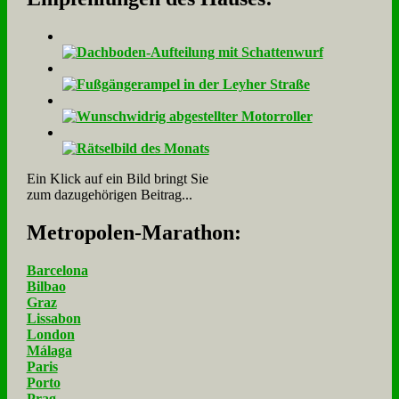
Ein Klick auf ein Bild bringt Sie
zum dazugehörigen Beitrag...
Me­tro­po­len-Ma­ra­thon:
Barcelona
Bilbao
Graz
Lissabon
London
Málaga
Paris
Porto
Prag