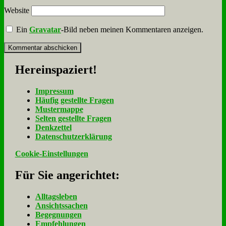
Website
Ein
Gravatar
-Bild neben meinen Kommentaren anzeigen.
Her­ein­spa­ziert!
Im­pres­sum
Häu­fig ge­stell­te Fra­gen
Mu­ster­map­pe
Sel­ten ge­stell­te Fra­gen
Denk­zet­tel
Da­ten­schutz­er­klä­rung
Cookie-Einstellungen
Für Sie an­ge­rich­tet:
Alltagsleben
Ansichtssachen
Begegnungen
Empfehlungen