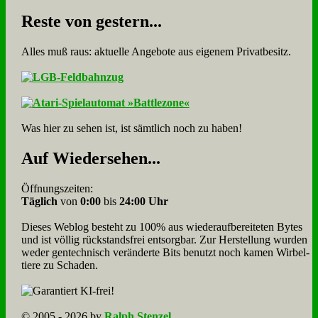
Re­ste von ge­stern...
Alles muß raus: aktuelle An­ge­bo­te aus eigenem Privatbesitz.
Was hier zu sehen ist, ist sämt­lich noch zu haben!
Auf Wie­der­se­hen...
Öffnungszeiten:
Täglich
von
0:00
bis
24:00 Uhr
Dieses Weblog besteht zu 100% aus wie­der­auf­bereite­ten Bytes
und ist völlig rück­stands­frei ent­sorg­bar. Zur Herstellung wurden
weder gen­tech­nisch veränderte Bits benutzt noch kamen Wir­bel­
tiere zu Scha­den.
© 2005 - 2026 by
Ralph Stenzel