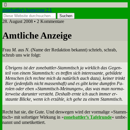
zonebattler's homezone 2.1
28. August 2008 • 2 Kommentare
Amt­li­che An­zei­ge
Frau
M.
aus
N.
(Na­me der Re­dak­ti­on be­kannt) schrieb, schrab,
schrub uns wie folgt:
Üb­ri­gens ist der zone­batt­ler-Stamm­tisch ja wirk­lich das Ge­gen­
teil von ei­nem Stamm­tisch: es tref­fen sich in­ter­es­san­te, ge­bil­de­te
Men­schen (ich rech­ne mich da na­tür­lich auch da­zu), kei­ner trinkt
Bier (je­den­falls nicht mas­sen­haft) und es gibt kei­ne dump­fen Pa­
ro­len oder eben »Stamm­tisch-Mei­nun­gen«, das was man nor­ma­
ler­wei­se dar­un­ter ver­steht. Des­halb ern­te ich auch im­mer er­
staun­te Blicke, wenn ich er­zäh­le, ich ge­he zu ei­nem Stamm­tisch.
Recht hat sie, die Gu­te. Und des­we­gen wird der vor­ma­li­ge »Stamm­
tisch« mit so­for­ti­ger Wir­kung in »
zonebattler’s Ta­fel­run­de
« um­be­
nannt und um­eti­ket­tiert.