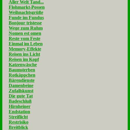
Aller Welt Tand...
Flohmarkt-Possen
Weihnachtsgrüße
Funde im Fundus
Bonjour tristesse
Wege zum Ruhm
Nomen est omen
Reste vom Feste
Einmal im Leben
Memory-Effekte
Reisen ins Licht
Reisen im Kopf
Katzenwäsche
Baumsterben
Rotkäppchen
Bärendienste
Damenbeine
Zufallskunst
Die gute Tat
Badeschluß
Hirnheiner
Endstation
Streiflicht
Restrisiko
Breitblick