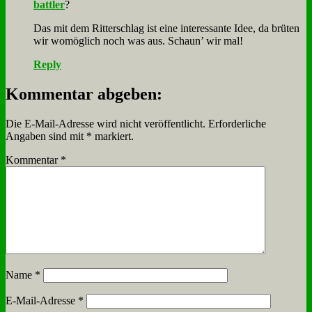
batt­ler
?
Das mit dem Rit­ter­schlag ist ei­ne in­ter­es­san­te Idee, da brü­ten
wir wo­mög­lich noch was aus. Schaun’ wir mal!
Reply
Kommentar abgeben:
Die E-Mail-Adresse wird nicht veröffentlicht.
Erforderliche
Angaben sind mit
*
markiert.
Kommentar
*
Name
*
E-Mail-Adresse
*