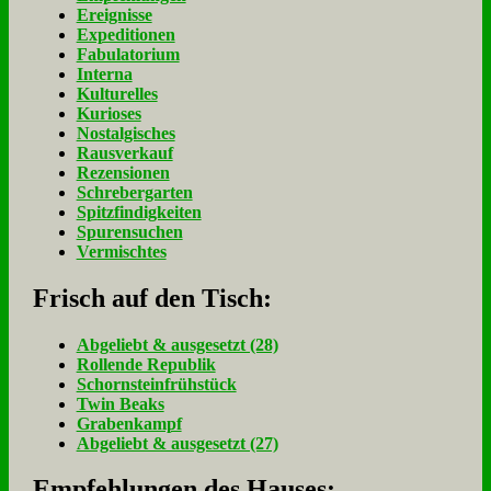
Ereignisse
Expeditionen
Fabulatorium
Interna
Kulturelles
Kurioses
Nostalgisches
Rausverkauf
Rezensionen
Schrebergarten
Spitzfindigkeiten
Spurensuchen
Vermischtes
Frisch auf den Tisch:
Ab­ge­liebt & aus­ge­setzt (28)
Rol­len­de Re­pu­blik
Schorn­stein­früh­stück
Twin Beaks
Gra­ben­kampf
Ab­ge­liebt & aus­ge­setzt (27)
Empfehlungen des Hauses: