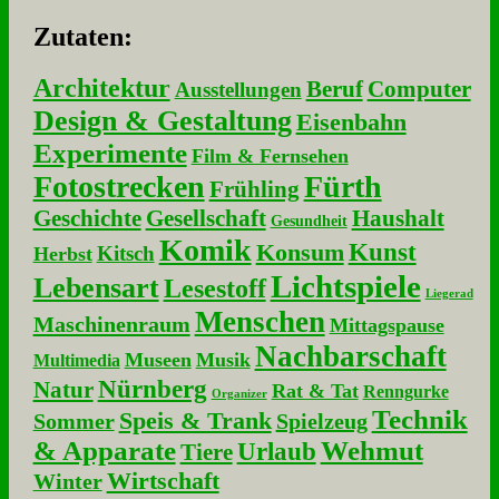
Zu­ta­ten:
Architektur
Beruf
Computer
Ausstellungen
Design & Gestaltung
Eisenbahn
Experimente
Film & Fernsehen
Fotostrecken
Fürth
Frühling
Geschichte
Gesellschaft
Haushalt
Gesundheit
Komik
Kunst
Konsum
Kitsch
Herbst
Lichtspiele
Lebensart
Lesestoff
Liegerad
Menschen
Maschinenraum
Mittagspause
Nachbarschaft
Museen
Musik
Multimedia
Nürnberg
Natur
Rat & Tat
Renngurke
Organizer
Technik
Speis & Trank
Sommer
Spielzeug
& Apparate
Wehmut
Urlaub
Tiere
Wirtschaft
Winter