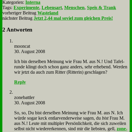
Kategorien:
Interna
Tags:
Experimente
,
Lebensart
,
Menschen
,
Speis & Trank
vorheriger Beitrag
Wasteland
nächster Beitrag
Jetzt 2,44 mal soviel zum gleichen Preis!
2 Antworten
moon­cat
30. August 2008
Ich bin der­sel­ben Mei­nung wie Frau M. aus N.! Und Ta­fel­
run­de klingt doch schon ganz an­ders, sehr er­he­bend. Wer­den
wir jetzt da auch zum Rit­ter (Rit­te­rin) ge­schla­gen?
Reply
zone­batt­ler
30. August 2008
So, so, Du bist der­sel­ben Mei­nung wie Frau M. aus N. Ich
wür­de so­gar keck ent­lar­ven­der­wei­se sa­gen, du
bist
Frau M.
aus N.! Leu­te mit mul­ti­pler Per­sön­lich­keit, die sich zu­wei­len
selbst nicht wie­der­erken­nen, sind mir die lieb­sten, gell,
zone­