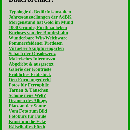
Typologie d. Bedürfnisanstalten
Jahressausstellungen der AdBK
Morgenstund hat Gold im Mund
1000 Gründe, Fürth zu lieben
Kurioses von der Bundesbahn
Wunderbare Win-Weichware
Pommersfeldener Pretiosen
Virtueller Skulpturengarten
Schach der Obsoleszenz
Malerisches Intermezzo
Abgeliebt & ausgesetzt
Galerie der Kontraste
Fröhliches Frühstück
Den Euro umgedreht
Fotos für Ferrophile
Tarnen & Täuschen
Schöne neue Welt?
Dramen des Alltags
Platz an der Sonne
Vom Foto zum Bild
Fotokurs für Faule
Kunst um die Ecke
Rätselhaftes Fürth