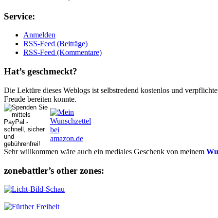
Ser­vice:
Anmelden
RSS-Feed (Beiträge)
RSS-Feed (Kommentare)
Hat’s ge­schmeckt?
Die Lektüre dieses Weblogs ist selbstredend kostenlos und ver­pflich­te
Freude bereiten konnte.
Sehr willkommen wäre auch ein mediales Geschenk von meinem
Wun
zonebattler’s other zo­nes: