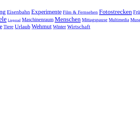
ng
Fotostrecken
Experimente
Eisenbahn
Frü
Film & Fernsehen
ele
Menschen
Maschinenraum
Mittagspause
Mus
Multimedia
Liegerad
e
Wehmut
Urlaub
Tiere
Wirtschaft
Winter