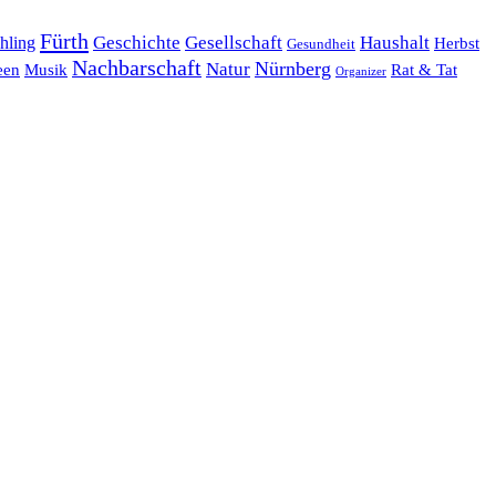
Fürth
hling
Geschichte
Gesellschaft
Haushalt
Herbst
Gesundheit
Nachbarschaft
Nürnberg
Natur
een
Musik
Rat & Tat
Organizer