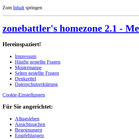
Zum
Inhalt
springen
zonebattler's homezone 2.1
- Me
Her­ein­spa­ziert!
Im­pres­sum
Häu­fig ge­stell­te Fra­gen
Mu­ster­map­pe
Sel­ten ge­stell­te Fra­gen
Denk­zet­tel
Da­ten­schutz­er­klä­rung
Cookie-Einstellungen
Für Sie an­ge­rich­tet:
Alltagsleben
Ansichtssachen
Begegnungen
Empfehlungen