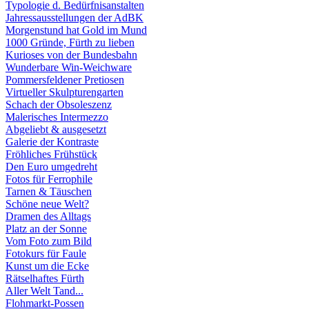
Typologie d. Bedürfnisanstalten
Jahressausstellungen der AdBK
Morgenstund hat Gold im Mund
1000 Gründe, Fürth zu lieben
Kurioses von der Bundesbahn
Wunderbare Win-Weichware
Pommersfeldener Pretiosen
Virtueller Skulpturengarten
Schach der Obsoleszenz
Malerisches Intermezzo
Abgeliebt & ausgesetzt
Galerie der Kontraste
Fröhliches Frühstück
Den Euro umgedreht
Fotos für Ferrophile
Tarnen & Täuschen
Schöne neue Welt?
Dramen des Alltags
Platz an der Sonne
Vom Foto zum Bild
Fotokurs für Faule
Kunst um die Ecke
Rätselhaftes Fürth
Aller Welt Tand...
Flohmarkt-Possen