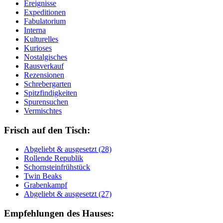
Ereignisse
Expeditionen
Fabulatorium
Interna
Kulturelles
Kurioses
Nostalgisches
Rausverkauf
Rezensionen
Schrebergarten
Spitzfindigkeiten
Spurensuchen
Vermischtes
Frisch auf den Tisch:
Ab­ge­liebt & aus­ge­setzt (28)
Rol­len­de Re­pu­blik
Schorn­stein­früh­stück
Twin Beaks
Gra­ben­kampf
Ab­ge­liebt & aus­ge­setzt (27)
Empfehlungen des Hauses: