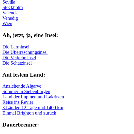
Sevilla
Stockholm
Valencia
Venedig
Wien
Ah, jetzt, ja, ei­ne In­sel:
Die Lärminsel
Die Überraschungsinsel
Die Verkehrsinsel
Die Schatzinsel
Auf fe­stem Land:
Anziehende Algarve
Sommer in Siebenbürgen
Land der Lupinen und Lakritzen
Reise ins Revier
3 Länder, 12 Tage und 1400 km
Einmal Brighton und zurück
Dau­er­bren­ner: