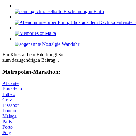
Ein Klick auf ein Bild bringt Sie
zum dazugehörigen Beitrag...
Me­tro­po­len-Ma­ra­thon:
Alicante
Barcelona
Bilbao
Graz
Lissabon
London
Málaga
Paris
Porto
Prag