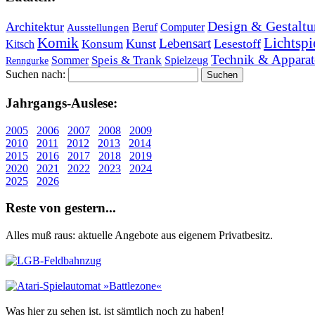
Design & Gestaltu
Architektur
Beruf
Computer
Ausstellungen
Lichtspi
Komik
Lebensart
Kunst
Lesestoff
Konsum
Kitsch
Technik & Apparat
Speis & Trank
Sommer
Spielzeug
Renngurke
Suchen nach:
Jahr­gangs-Aus­le­se:
2005
2006
2007
2008
2009
2010
2011
2012
2013
2014
2015
2016
2017
2018
2019
2020
2021
2022
2023
2024
2025
2026
Re­ste von ge­stern...
Alles muß raus: aktuelle An­ge­bo­te aus eigenem Privatbesitz.
Was hier zu sehen ist, ist sämt­lich noch zu haben!