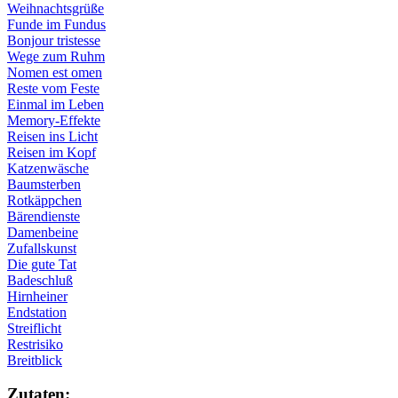
Weihnachtsgrüße
Funde im Fundus
Bonjour tristesse
Wege zum Ruhm
Nomen est omen
Reste vom Feste
Einmal im Leben
Memory-Effekte
Reisen ins Licht
Reisen im Kopf
Katzenwäsche
Baumsterben
Rotkäppchen
Bärendienste
Damenbeine
Zufallskunst
Die gute Tat
Badeschluß
Hirnheiner
Endstation
Streiflicht
Restrisiko
Breitblick
Zu­ta­ten: