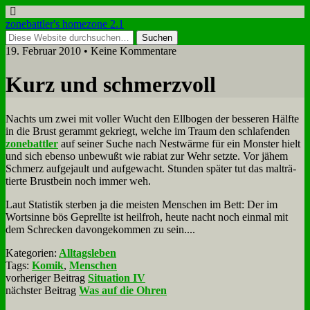
zonebattler's homezone 2.1
19. Februar 2010 • Keine Kommentare
Kurz und schmerz­voll
Nachts um zwei mit vol­ler Wucht den Ell­bo­gen der bes­se­ren Hälf­te
in die Brust ge­rammt ge­kriegt, wel­che im Traum den schla­fen­den
zone­batt­ler
auf sei­ner Su­che nach Nest­wär­me für ein Mon­ster hielt
und sich eben­so un­be­wußt wie ra­bi­at zur Wehr setz­te. Vor jä­hem
Schmerz auf­ge­jault und auf­ge­wacht. Stun­den spä­ter tut das mal­trä­
tier­te Brust­bein noch im­mer weh.
Laut Sta­ti­stik ster­ben ja die mei­sten Men­schen im Bett: Der im
Wort­sin­ne bös Ge­prell­te ist heil­froh, heu­te nacht noch ein­mal mit
dem Schrecken da­von­ge­kom­men zu sein....
Kategorien:
Alltagsleben
Tags:
Komik
,
Menschen
vorheriger Beitrag
Situation IV
nächster Beitrag
Was auf die Ohren