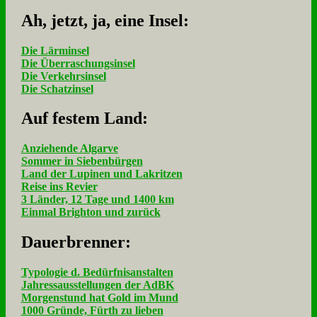
Ah, jetzt, ja, ei­ne In­sel:
Die Lärminsel
Die Überraschungsinsel
Die Verkehrsinsel
Die Schatzinsel
Auf fe­stem Land:
Anziehende Algarve
Sommer in Siebenbürgen
Land der Lupinen und Lakritzen
Reise ins Revier
3 Länder, 12 Tage und 1400 km
Einmal Brighton und zurück
Dau­er­bren­ner:
Typologie d. Bedürfnisanstalten
Jahressausstellungen der AdBK
Morgenstund hat Gold im Mund
1000 Gründe, Fürth zu lieben