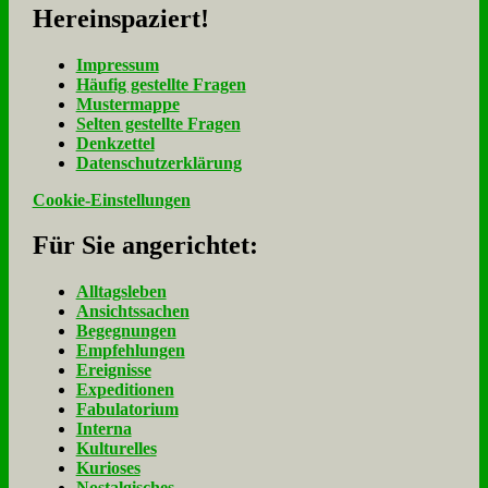
Her­ein­spa­ziert!
Im­pres­sum
Häu­fig ge­stell­te Fra­gen
Mu­ster­map­pe
Sel­ten ge­stell­te Fra­gen
Denk­zet­tel
Da­ten­schutz­er­klä­rung
Cookie-Einstellungen
Für Sie an­ge­rich­tet:
Alltagsleben
Ansichtssachen
Begegnungen
Empfehlungen
Ereignisse
Expeditionen
Fabulatorium
Interna
Kulturelles
Kurioses
Nostalgisches