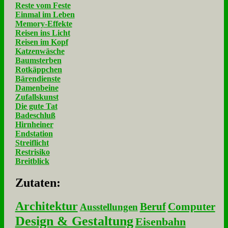
Reste vom Feste
Einmal im Leben
Memory-Effekte
Reisen ins Licht
Reisen im Kopf
Katzenwäsche
Baumsterben
Rotkäppchen
Bärendienste
Damenbeine
Zufallskunst
Die gute Tat
Badeschluß
Hirnheiner
Endstation
Streiflicht
Restrisiko
Breitblick
Zu­ta­ten:
Architektur
Beruf
Computer
Ausstellungen
Design & Gestaltung
Eisenbahn