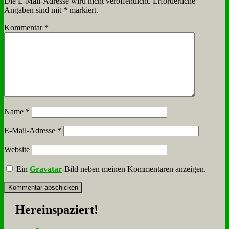
Die E-Mail-Adresse wird nicht veröffentlicht.
Erforderliche
Angaben sind mit
*
markiert.
Kommentar
*
Name
*
E-Mail-Adresse
*
Website
Ein
Gravatar
-Bild neben meinen Kommentaren anzeigen.
Her­ein­spa­ziert!