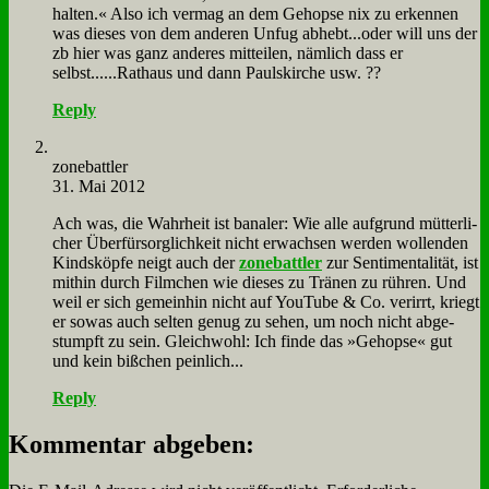
hal­ten.« Al­so ich ver­mag an dem Ge­hop­se nix zu er­ken­nen
was die­ses von dem an­de­ren Un­fug abhebt...oder will uns der
zb hier was ganz an­de­res mit­tei­len, näm­lich dass er
selbst......Rathaus und dann Pauls­kir­che usw. ??
Reply
zone­batt­ler
31. Mai 2012
Ach was, die Wahr­heit ist ba­na­ler: Wie al­le auf­grund müt­ter­li­
cher Über­für­sorg­lich­keit nicht er­wach­sen wer­den wol­len­den
Kinds­köp­fe neigt auch der
zone­batt­ler
zur Sen­ti­men­ta­li­tät, ist
mit­hin durch Film­chen wie die­ses zu Trä­nen zu rüh­ren. Und
weil er sich ge­mein­hin nicht auf You­Tube & Co. ver­irrt, kriegt
er so­was auch sel­ten ge­nug zu se­hen, um noch nicht ab­ge­
stumpft zu sein. Gleich­wohl: Ich fin­de das »Ge­hop­se« gut
und kein biß­chen pein­lich...
Reply
Kommentar abgeben: