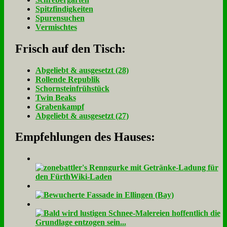
Spitzfindigkeiten
Spurensuchen
Vermischtes
Frisch auf den Tisch:
Ab­ge­liebt & aus­ge­setzt (28)
Rol­len­de Re­pu­blik
Schorn­stein­früh­stück
Twin Beaks
Gra­ben­kampf
Ab­ge­liebt & aus­ge­setzt (27)
Empfehlungen des Hauses: