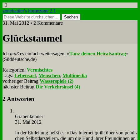
zonebattler's homezone 2.1
31. Mai 2012 • 2 Kommentare
Glück­s­tau­mel
Ich
muß
es ein­fach wei­ter­sa­gen: »
Tanz dei­nen Hei­rats­an­trag
«
(Süddeutsche.de)
Kategorien:
Vermischtes
Tags:
Lebensart
,
Menschen
,
Multimedia
vorheriger Beitrag
Wasserspiele (2)
nächster Beitrag
Die Verkehrsinsel (4)
2 Antworten
Gra­ben­ken­ner
31. Mai 2012
In der Ein­lei­tung heißt es: »Das In­ter­net quillt über von pein­li­
chen Selbst­dar­stel­lern, die um die Hand ih­rer Freun­din­nen an­