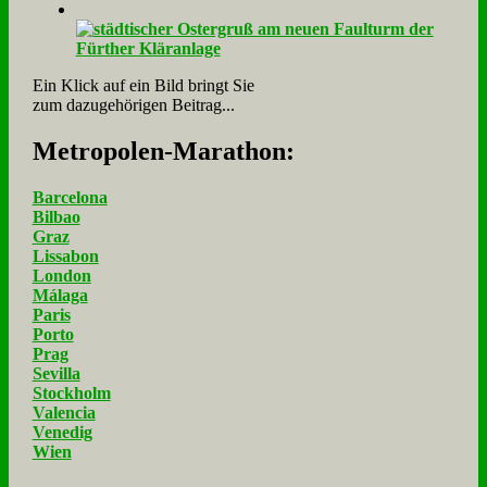
Ein Klick auf ein Bild bringt Sie
zum dazugehörigen Beitrag...
Me­tro­po­len-Ma­ra­thon:
Barcelona
Bilbao
Graz
Lissabon
London
Málaga
Paris
Porto
Prag
Sevilla
Stockholm
Valencia
Venedig
Wien