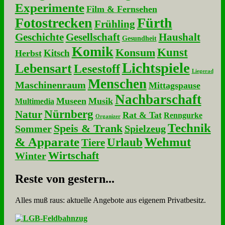
Experimente
Film & Fernsehen
Fotostrecken
Fürth
Frühling
Geschichte
Gesellschaft
Haushalt
Gesundheit
Komik
Kunst
Konsum
Kitsch
Herbst
Lichtspiele
Lebensart
Lesestoff
Liegerad
Menschen
Maschinenraum
Mittagspause
Nachbarschaft
Museen
Musik
Multimedia
Nürnberg
Natur
Rat & Tat
Renngurke
Organizer
Technik
Speis & Trank
Sommer
Spielzeug
& Apparate
Wehmut
Urlaub
Tiere
Wirtschaft
Winter
Re­ste von ge­stern...
Alles muß raus: aktuelle An­ge­bo­te aus eigenem Privatbesitz.