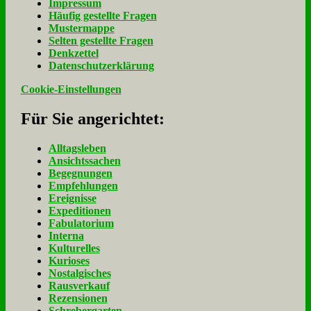
Im­pres­sum
Häu­fig ge­stell­te Fra­gen
Mu­ster­map­pe
Sel­ten ge­stell­te Fra­gen
Denk­zet­tel
Da­ten­schutz­er­klä­rung
Cookie-Einstellungen
Für Sie an­ge­rich­tet:
Alltagsleben
Ansichtssachen
Begegnungen
Empfehlungen
Ereignisse
Expeditionen
Fabulatorium
Interna
Kulturelles
Kurioses
Nostalgisches
Rausverkauf
Rezensionen
Schrebergarten