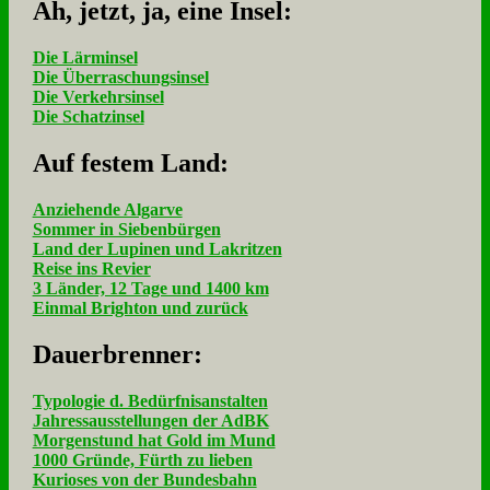
Ah, jetzt, ja, ei­ne In­sel:
Die Lärminsel
Die Überraschungsinsel
Die Verkehrsinsel
Die Schatzinsel
Auf fe­stem Land:
Anziehende Algarve
Sommer in Siebenbürgen
Land der Lupinen und Lakritzen
Reise ins Revier
3 Länder, 12 Tage und 1400 km
Einmal Brighton und zurück
Dau­er­bren­ner:
Typologie d. Bedürfnisanstalten
Jahressausstellungen der AdBK
Morgenstund hat Gold im Mund
1000 Gründe, Fürth zu lieben
Kurioses von der Bundesbahn