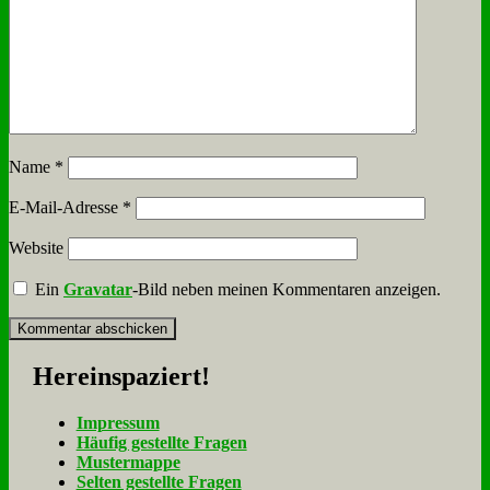
Name
*
E-Mail-Adresse
*
Website
Ein
Gravatar
-Bild neben meinen Kommentaren anzeigen.
Her­ein­spa­ziert!
Im­pres­sum
Häu­fig ge­stell­te Fra­gen
Mu­ster­map­pe
Sel­ten ge­stell­te Fra­gen