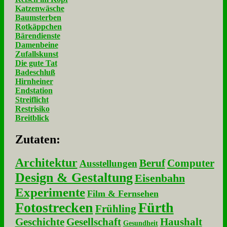
Katzenwäsche
Baumsterben
Rotkäppchen
Bärendienste
Damenbeine
Zufallskunst
Die gute Tat
Badeschluß
Hirnheiner
Endstation
Streiflicht
Restrisiko
Breitblick
Zu­ta­ten:
Architektur
Beruf
Computer
Ausstellungen
Design & Gestaltung
Eisenbahn
Experimente
Film & Fernsehen
Fotostrecken
Fürth
Frühling
Geschichte
Gesellschaft
Haushalt
Gesundheit