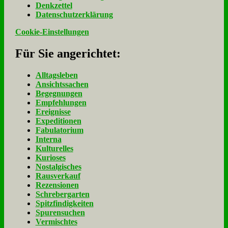
Denk­zet­tel
Da­ten­schutz­er­klä­rung
Cookie-Einstellungen
Für Sie an­ge­rich­tet:
Alltagsleben
Ansichtssachen
Begegnungen
Empfehlungen
Ereignisse
Expeditionen
Fabulatorium
Interna
Kulturelles
Kurioses
Nostalgisches
Rausverkauf
Rezensionen
Schrebergarten
Spitzfindigkeiten
Spurensuchen
Vermischtes