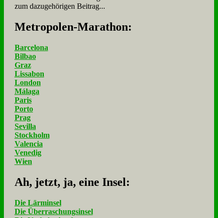
zum dazugehörigen Beitrag...
Me­tro­po­len-Ma­ra­thon:
Barcelona
Bilbao
Graz
Lissabon
London
Málaga
Paris
Porto
Prag
Sevilla
Stockholm
Valencia
Venedig
Wien
Ah, jetzt, ja, ei­ne In­sel:
Die Lärminsel
Die Überraschungsinsel