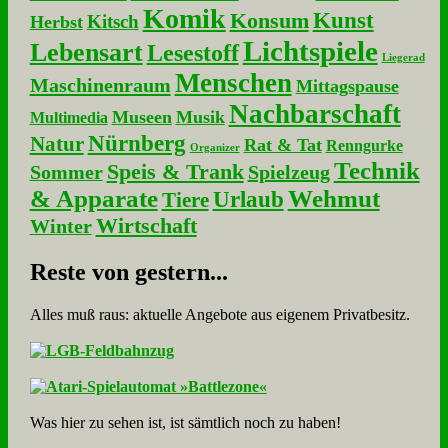
Komik
Kunst
Konsum
Kitsch
Herbst
Lichtspiele
Lebensart
Lesestoff
Liegerad
Menschen
Maschinenraum
Mittagspause
Nachbarschaft
Museen
Musik
Multimedia
Nürnberg
Natur
Rat & Tat
Renngurke
Organizer
Technik
Speis & Trank
Sommer
Spielzeug
& Apparate
Wehmut
Urlaub
Tiere
Wirtschaft
Winter
Re­ste von ge­stern...
Alles muß raus: aktuelle An­ge­bo­te aus eigenem Privatbesitz.
Was hier zu sehen ist, ist sämt­lich noch zu haben!