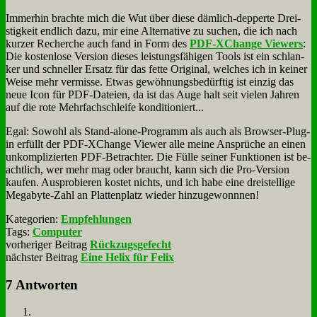
Im­mer­hin brach­te mich die Wut über die­se däm­lich-dep­per­te Drei­
stig­keit end­lich da­zu, mir ei­ne Al­ter­na­ti­ve zu su­chen, die ich nach
kur­zer Re­cher­che auch fand in Form des
PDF-XCh­an­ge View­ers
:
Die ko­sten­lo­se Ver­si­on die­ses lei­stungs­fä­hi­gen Tools ist ein schlan­
ker und schnel­ler Er­satz für das fet­te Ori­gi­nal, wel­ches ich in kei­ner
Wei­se mehr ver­mis­se. Et­was ge­wöh­nungs­be­dürf­tig ist ein­zig das
neue Icon für PDF-Da­tei­en, da ist das Au­ge halt seit vie­len Jah­ren
auf die ro­te Mehr­fach­schlei­fe kon­di­tio­niert...
Egal: So­wohl als Stand-alo­ne-Pro­gramm als auch als Brow­ser-Plug­
in er­füllt der PDF-XCh­an­ge View­er al­le mei­ne An­sprü­che an ei­nen
un­kom­pli­zier­ten PDF-Be­trach­ter. Die Fül­le sei­ner Funk­tio­nen ist be­
acht­lich, wer mehr mag oder braucht, kann sich die Pro-Ver­si­on
kau­fen. Aus­pro­bie­ren ko­stet nichts, und ich ha­be ei­ne drei­stel­li­ge
Me­ga­byte-Zahl an Plat­ten­platz wie­der hin­zu­ge­wonn­nen!
Kategorien:
Empfehlungen
Tags:
Computer
vorheriger Beitrag
Rückzugsgefecht
nächster Beitrag
Eine Helix für Felix
7 Antworten