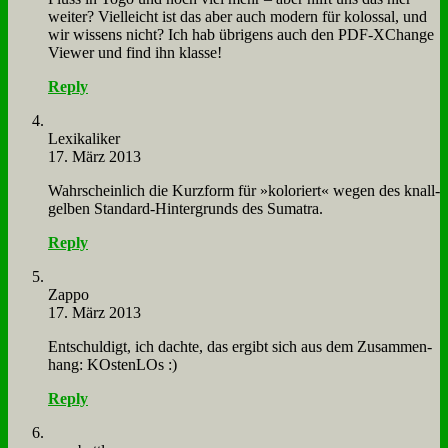
wei­ter? Viel­leicht ist das aber auch mo­dern für ko­los­sal, und
wir wis­sens nicht? Ich hab üb­ri­gens auch den PDF-XCh­an­ge
View­er und find ihn klas­se!
Reply
Le­xi­ka­li­ker
17. März 2013
Wahr­schein­lich die Kurz­form für »ko­lo­riert« we­gen des knall­
gel­ben Stan­dard-Hin­ter­grunds des Su­ma­tra.
Reply
Zap­po
17. März 2013
Ent­schul­digt, ich dach­te, das er­gibt sich aus dem Zu­sam­men­
hang: KO­sten­LOs :)
Reply