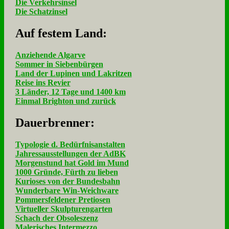
Die Verkehrsinsel
Die Schatzinsel
Auf fe­stem Land:
Anziehende Algarve
Sommer in Siebenbürgen
Land der Lupinen und Lakritzen
Reise ins Revier
3 Länder, 12 Tage und 1400 km
Einmal Brighton und zurück
Dau­er­bren­ner:
Typologie d. Bedürfnisanstalten
Jahressausstellungen der AdBK
Morgenstund hat Gold im Mund
1000 Gründe, Fürth zu lieben
Kurioses von der Bundesbahn
Wunderbare Win-Weichware
Pommersfeldener Pretiosen
Virtueller Skulpturengarten
Schach der Obsoleszenz
Malerisches Intermezzo