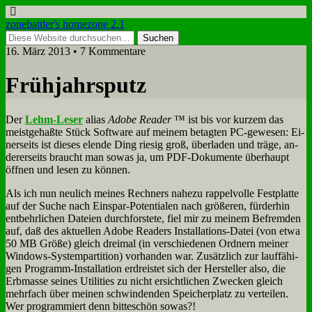
zonebattler's homezone 2.1
16. März 2013 • 7 Kommentare
Früh­jahrs­putz
Der
Lehm-Le­ser
ali­as
Ado­be Rea­der
™ ist bis vor kur­zem das
meist­ge­haß­te Stück Soft­ware auf mei­nem be­tag­ten PC-ge­we­sen: Ei­
ner­seits ist die­ses elen­de Ding rie­sig groß, über­la­den und trä­ge, an­
de­rer­seits braucht man so­was ja, um PDF-Do­ku­men­te über­haupt
öff­nen und le­sen zu kön­nen.
Als ich nun neu­lich mei­nes Rech­ners na­he­zu rap­pel­vol­le Fest­plat­te
auf der Su­che nach Ein­spar-Po­ten­tia­len nach grö­ße­ren, für­der­hin
ent­behr­li­chen Da­tei­en durch­for­ste­te, fiel mir zu mei­nem Be­frem­den
auf, daß des ak­tu­el­len Ado­be Rea­ders In­stal­la­ti­ons-Da­tei (von et­wa
50 MB Grö­ße) gleich drei­mal (in ver­schie­de­nen Ord­nern mei­ner
Win­dows-Sy­stem­par­ti­ti­on) vor­han­den war. Zu­sätz­lich zur lauf­fä­hi­
gen Pro­gramm-In­stal­la­ti­on er­drei­stet sich der Her­stel­ler al­so, die
Erb­mas­se sei­nes Uti­li­ties zu nicht er­sicht­li­chen Zwecken gleich
mehr­fach über mei­nen schwin­den­den Spei­cher­platz zu ver­tei­len.
Wer pro­gram­miert denn bit­te­schön so­was?!