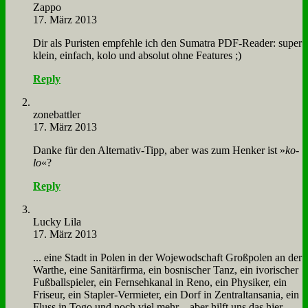
Zap­po
17. März 2013
Dir als Pu­ri­sten emp­feh­le ich den Su­ma­tra PDF-Rea­der: su­per
klein, ein­fach, ko­lo und ab­so­lut oh­ne Fea­tures ;)
Reply
zone­batt­ler
17. März 2013
Dan­ke für den Al­ter­na­tiv-Tipp, aber was zum Hen­ker ist »
ko­
lo
«?
Reply
Lucky Li­la
17. März 2013
... ei­ne Stadt in Po­len in der Wo­je­wod­schaft Groß­po­len an der
Warthe, ei­ne Sa­ni­tär­fir­ma, ein bos­ni­scher Tanz, ein ivo­ri­scher
Fuß­ball­spie­ler, ein Fern­seh­ka­nal in Re­no, ein Phy­si­ker, ein
Fri­seur, ein Stap­ler-Ver­mie­ter, ein Dorf in Zen­tralt­ansa­nia, ein
Fluss in To­go und noch viel mehr – aber hilft uns das hier