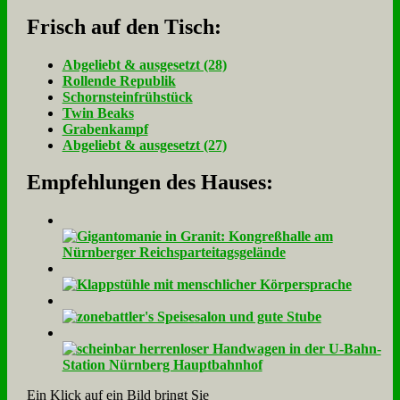
Frisch auf den Tisch:
Ab­ge­liebt & aus­ge­setzt (28)
Rol­len­de Re­pu­blik
Schorn­stein­früh­stück
Twin Beaks
Gra­ben­kampf
Ab­ge­liebt & aus­ge­setzt (27)
Empfehlungen des Hauses:
Ein Klick auf ein Bild bringt Sie