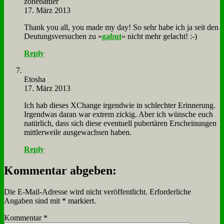
zone­batt­ler
17. März 2013
Thank you all, you ma­de my day! So sehr ha­be ich ja seit den
Deu­tungs­ver­su­chen zu »
ga­but
« nicht mehr ge­lacht! :-)
Reply
Eto­sha
17. März 2013
Ich hab die­ses XCh­an­ge ir­gend­wie in schlech­ter Er­in­ne­rung.
Ir­gend­was dar­an war ex­trem zickig. Aber ich wün­sche euch
na­tür­lich, dass sich die­se even­tu­ell pu­ber­tä­ren Er­schei­nun­gen
mitt­ler­wei­le aus­ge­wach­sen ha­ben.
Reply
Kommentar abgeben:
Die E-Mail-Adresse wird nicht veröffentlicht.
Erforderliche
Angaben sind mit
*
markiert.
Kommentar
*