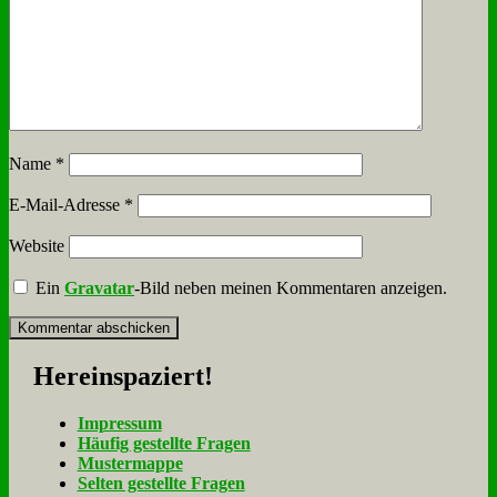
Name
*
E-Mail-Adresse
*
Website
Ein
Gravatar
-Bild neben meinen Kommentaren anzeigen.
Her­ein­spa­ziert!
Im­pres­sum
Häu­fig ge­stell­te Fra­gen
Mu­ster­map­pe
Sel­ten ge­stell­te Fra­gen