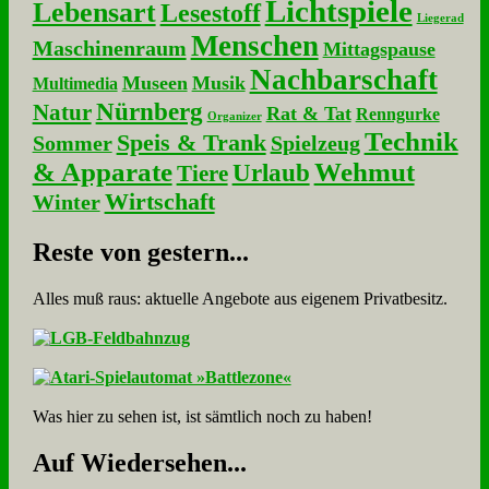
Lichtspiele
Lebensart
Lesestoff
Liegerad
Menschen
Maschinenraum
Mittagspause
Nachbarschaft
Museen
Musik
Multimedia
Nürnberg
Natur
Rat & Tat
Renngurke
Organizer
Technik
Speis & Trank
Sommer
Spielzeug
& Apparate
Wehmut
Urlaub
Tiere
Wirtschaft
Winter
Re­ste von ge­stern...
Alles muß raus: aktuelle An­ge­bo­te aus eigenem Privatbesitz.
Was hier zu sehen ist, ist sämt­lich noch zu haben!
Auf Wie­der­se­hen...