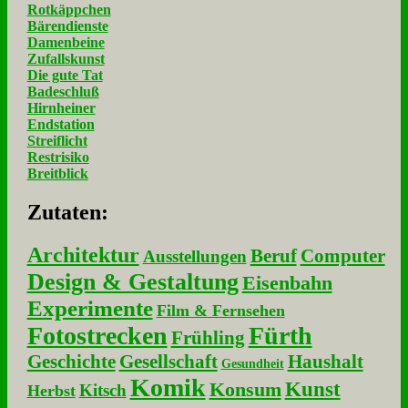
Rotkäppchen
Bärendienste
Damenbeine
Zufallskunst
Die gute Tat
Badeschluß
Hirnheiner
Endstation
Streiflicht
Restrisiko
Breitblick
Zu­ta­ten:
Architektur
Beruf
Computer
Ausstellungen
Design & Gestaltung
Eisenbahn
Experimente
Film & Fernsehen
Fotostrecken
Fürth
Frühling
Geschichte
Gesellschaft
Haushalt
Gesundheit
Komik
Kunst
Konsum
Kitsch
Herbst