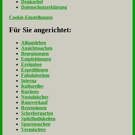
Denk­zet­tel
Da­ten­schutz­er­klä­rung
Cookie-Einstellungen
Für Sie an­ge­rich­tet:
Alltagsleben
Ansichtssachen
Begegnungen
Empfehlungen
Ereignisse
Expeditionen
Fabulatorium
Interna
Kulturelles
Kurioses
Nostalgisches
Rausverkauf
Rezensionen
Schrebergarten
Spitzfindigkeiten
Spurensuchen
Vermischtes