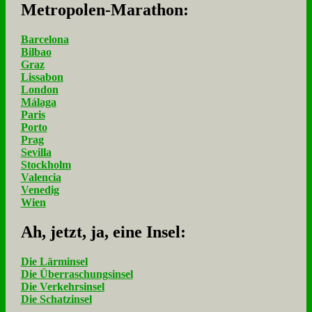
Me­tro­po­len-Ma­ra­thon:
Barcelona
Bilbao
Graz
Lissabon
London
Málaga
Paris
Porto
Prag
Sevilla
Stockholm
Valencia
Venedig
Wien
Ah, jetzt, ja, ei­ne In­sel:
Die Lärminsel
Die Überraschungsinsel
Die Verkehrsinsel
Die Schatzinsel