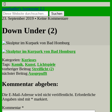
zonebattler's homezone 2.1
23. September 2019 • Keine Kommentare
Down Un­der (2)
Kategorien:
Kurioses
Tags:
Komik
,
Kunst
,
Lichtspiele
vorheriger Beitrag
Streiflicht (2)
nächster Beitrag
Ausgepufft
Kommentar abgeben:
Die E-Mail-Adresse wird nicht veröffentlicht.
Erforderliche
Angaben sind mit
*
markiert.
Kommentar
*