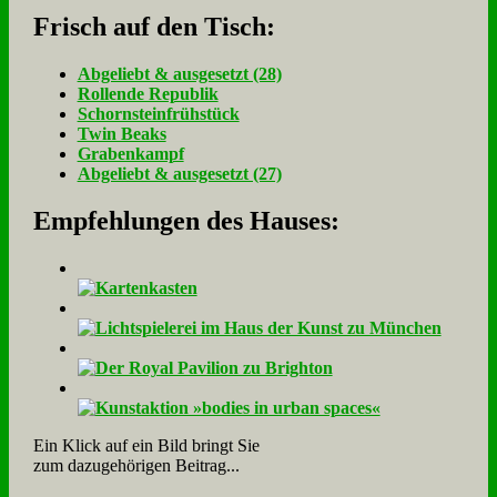
Frisch auf den Tisch:
Ab­ge­liebt & aus­ge­setzt (28)
Rol­len­de Re­pu­blik
Schorn­stein­früh­stück
Twin Beaks
Gra­ben­kampf
Ab­ge­liebt & aus­ge­setzt (27)
Empfehlungen des Hauses:
Ein Klick auf ein Bild bringt Sie
zum dazugehörigen Beitrag...