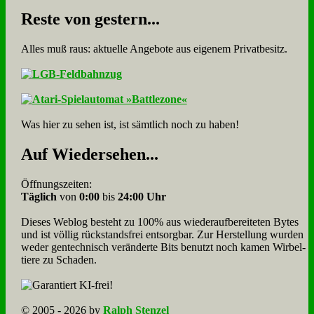
Re­ste von ge­stern...
Alles muß raus: aktuelle An­ge­bo­te aus eigenem Privatbesitz.
Was hier zu sehen ist, ist sämt­lich noch zu haben!
Auf Wie­der­se­hen...
Öffnungszeiten:
Täglich
von
0:00
bis
24:00 Uhr
Dieses Weblog besteht zu 100% aus wie­der­auf­bereite­ten Bytes
und ist völlig rück­stands­frei ent­sorg­bar. Zur Herstellung wurden
weder gen­tech­nisch veränderte Bits benutzt noch kamen Wir­bel­
tiere zu Scha­den.
© 2005 - 2026 by
Ralph Stenzel