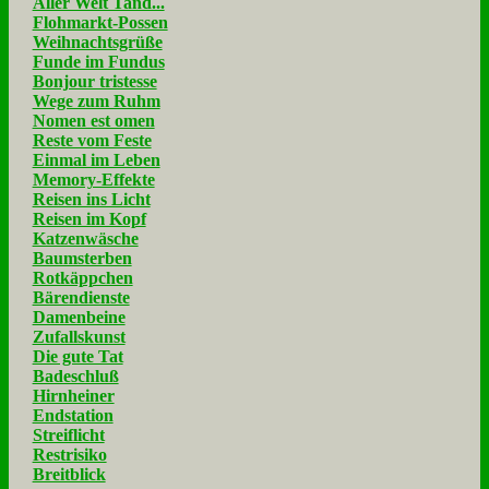
Aller Welt Tand...
Flohmarkt-Possen
Weihnachtsgrüße
Funde im Fundus
Bonjour tristesse
Wege zum Ruhm
Nomen est omen
Reste vom Feste
Einmal im Leben
Memory-Effekte
Reisen ins Licht
Reisen im Kopf
Katzenwäsche
Baumsterben
Rotkäppchen
Bärendienste
Damenbeine
Zufallskunst
Die gute Tat
Badeschluß
Hirnheiner
Endstation
Streiflicht
Restrisiko
Breitblick