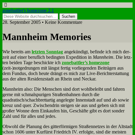
zonebattler's homezone 2.1
28. September 2005 • Keine Kommentare
Mann­heim Me­mo­ries
Wie be­reits am
letz­ten Sonn­tag
an­ge­kün­digt, be­fin­de ich mich der­
zeit auf ei­ner be­ruf­lich be­ding­ten Ex­pe­di­ti­on in
Mann­heim
. Die letz­
ten bei­den Ta­ge be­schick­te ich
zonebattler’s ho­me­zo­ne
(zeit-)notgedrungen mit längst fer­tig vor­lie­gen­den Bei­trä­gen aus
dem Fun­dus, doch heu­te drängt es mich zur Live-Be­richt­erstat­tung
aus der al­ten Re­si­denz­stadt an Rhein und Neckar.
Mann­heim al­so: Die Men­schen sind dort wohl­be­leibt und fah­ren
ger­ne mit schmal­spu­ri­gen Stra­ßen­bah­nen durch die
quadratisch/schachbrettartig an­ge­leg­te In­nen­stadt auf und ab so­wie
kreuz und quer. Zwi­schen­drin stei­gen sie aus und ge­ben sich mit
gro­ßer Won­ne dem Ein­kau­fen hin, Ge­schäf­te gibt es dort son­der
Zahl und für al­les und je­des.
Ob­wohl die Pla­nung des git­ter­för­mi­gen Stra­ßen­net­zes in der Alt­stadt
schon 1606 un­ter Kur­fürst Fried­rich IV. er­folg­te, sind die mei­sten