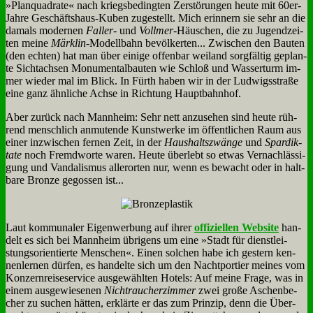
»Plan­qua­dra­te« nach kriegs­be­ding­ten Zer­stö­run­gen heu­te mit 60er-
Jah­re Ge­schäfts­haus-Ku­ben zu­ge­stellt. Mich er­in­nern sie sehr an die
da­mals mo­der­nen
Fal­ler
- und
Voll­mer
-Häus­chen, die zu Ju­gend­zei­
ten mei­ne
Märk­lin
-Mo­dell­bahn be­völ­ker­ten... Zwi­schen den Bau­ten
(den ech­ten) hat man über ei­ni­ge of­fen­bar wei­land sorg­fäl­tig ge­plan­
te Sicht­ach­sen Mo­nu­men­tal­bau­ten wie Schloß und Was­ser­turm im­
mer wie­der mal im Blick. In Fürth ha­ben wir in der Lud­wigs­stra­ße
ei­ne ganz ähn­li­che Ach­se in Rich­tung Haupt­bahn­hof.
Aber zu­rück nach Mann­heim: Sehr nett an­zu­se­hen sind heu­te rüh­
rend mensch­lich an­mu­ten­de Kunst­wer­ke im öf­fent­li­chen Raum aus
ei­ner in­zwi­schen fer­nen Zeit, in der
Haus­halts­zwän­ge
und
Spar­dik­
ta­te
noch Fremd­wor­te wa­ren. Heu­te über­lebt so et­was Ver­nach­läs­si­
gung und Van­da­lis­mus al­ler­or­ten nur, wenn es be­wacht oder in halt­
ba­re Bron­ze ge­gos­sen ist...
Laut kom­mu­na­ler Ei­gen­wer­bung auf ih­rer
of­fi­zi­el­len Web­site
han­
delt es sich bei Mann­heim üb­ri­gens um ei­ne »Stadt für dienst­lei­
stungs­ori­en­tier­te Men­schen«. Ei­nen sol­chen ha­be ich ge­stern ken­
nen­ler­nen dür­fen, es han­del­te sich um den Nacht­por­tier mei­nes vom
Kon­zern­rei­se­ser­vice aus­ge­wähl­ten Ho­tels: Auf mei­ne Fra­ge, was in
ei­nem aus­ge­wie­se­nen
Nicht­rau­cher­zim­mer
zwei gro­ße Aschen­be­
cher zu su­chen hät­ten, er­klär­te er das zum Prin­zip, denn die Über­