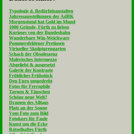
Typologie d. Bedürfnisanstalten
Jahressausstellungen der AdBK
Morgenstund hat Gold im Mund
1000 Gründe, Fürth zu lieben
Kurioses von der Bundesbahn
Wunderbare Win-Weichware
Pommersfeldener Pretiosen
Virtueller Skulpturengarten
Schach der Obsoleszenz
Malerisches Intermezzo
Abgeliebt & ausgesetzt
Galerie der Kontraste
Fröhliches Frühstück
Den Euro umgedreht
Fotos für Ferrophile
Tarnen & Täuschen
Schöne neue Welt?
Dramen des Alltags
Platz an der Sonne
Vom Foto zum Bild
Fotokurs für Faule
Kunst um die Ecke
Rätselhaftes Fürth