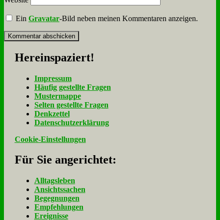
Ein
Gravatar
-Bild neben meinen Kommentaren anzeigen.
Her­ein­spa­ziert!
Im­pres­sum
Häu­fig ge­stell­te Fra­gen
Mu­ster­map­pe
Sel­ten ge­stell­te Fra­gen
Denk­zet­tel
Da­ten­schutz­er­klä­rung
Cookie-Einstellungen
Für Sie an­ge­rich­tet:
Alltagsleben
Ansichtssachen
Begegnungen
Empfehlungen
Ereignisse