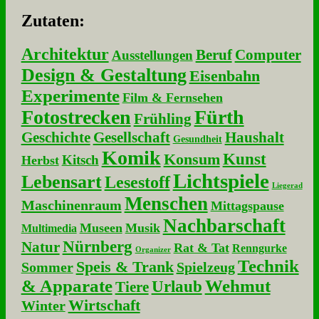
Zu­ta­ten:
Architektur
Beruf
Computer
Ausstellungen
Design & Gestaltung
Eisenbahn
Experimente
Film & Fernsehen
Fotostrecken
Fürth
Frühling
Geschichte
Gesellschaft
Haushalt
Gesundheit
Komik
Kunst
Konsum
Kitsch
Herbst
Lichtspiele
Lebensart
Lesestoff
Liegerad
Menschen
Maschinenraum
Mittagspause
Nachbarschaft
Museen
Musik
Multimedia
Nürnberg
Natur
Rat & Tat
Renngurke
Organizer
Technik
Speis & Trank
Sommer
Spielzeug
& Apparate
Wehmut
Urlaub
Tiere
Wirtschaft
Winter