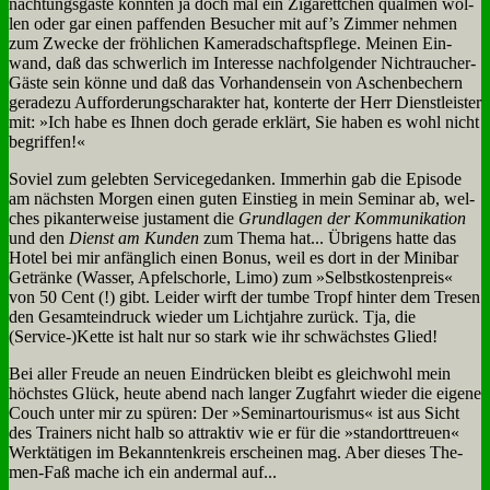
nach­tungs­gä­ste könn­ten ja doch mal ein Zi­ga­rett­chen qual­men wol­
len oder gar ei­nen paf­fen­den Be­su­cher mit auf’s Zim­mer neh­men
zum Zwecke der fröh­li­chen Ka­me­rad­schafts­pfle­ge. Mei­nen Ein­
wand, daß das schwer­lich im In­ter­es­se nach­fol­gen­der Nicht­rau­cher-
Gä­ste sein kön­ne und daß das Vor­han­den­sein von Aschen­be­chern
ge­ra­de­zu Auf­for­de­rungs­cha­rak­ter hat, kon­ter­te der Herr Dienst­lei­ster
mit: »Ich ha­be es Ih­nen doch ge­ra­de er­klärt, Sie ha­ben es wohl nicht
be­grif­fen!«
So­viel zum ge­leb­ten Ser­vice­ge­dan­ken. Im­mer­hin gab die Epi­so­de
am näch­sten Mor­gen ei­nen gu­ten Ein­stieg in mein Se­mi­nar ab, wel­
ches pi­kan­ter­wei­se ju­sta­ment die
Grund­la­gen der Kom­mu­ni­ka­ti­on
und den
Dienst am Kun­den
zum The­ma hat... Üb­ri­gens hat­te das
Ho­tel bei mir an­fäng­lich ei­nen Bo­nus, weil es dort in der Mi­ni­bar
Ge­trän­ke (Was­ser, Ap­fel­schor­le, Li­mo) zum »Selbst­ko­sten­preis«
von 50 Cent (!) gibt. Lei­der wirft der tum­be Tropf hin­ter dem Tre­sen
den Ge­samt­ein­druck wie­der um Licht­jah­re zu­rück. Tja, die
(Service-)Kette ist halt nur so stark wie ihr schwäch­stes Glied!
Bei al­ler Freu­de an neu­en Ein­drücken bleibt es gleich­wohl mein
höch­stes Glück, heu­te abend nach lan­ger Zug­fahrt wie­der die ei­ge­ne
Couch un­ter mir zu spü­ren: Der »Se­mi­nar­tou­ris­mus« ist aus Sicht
des Trai­ners nicht halb so at­trak­tiv wie er für die »stand­ort­treu­en«
Werk­tä­ti­gen im Be­kann­ten­kreis er­schei­nen mag. Aber die­ses The­
men-Faß ma­che ich ein an­der­mal auf...