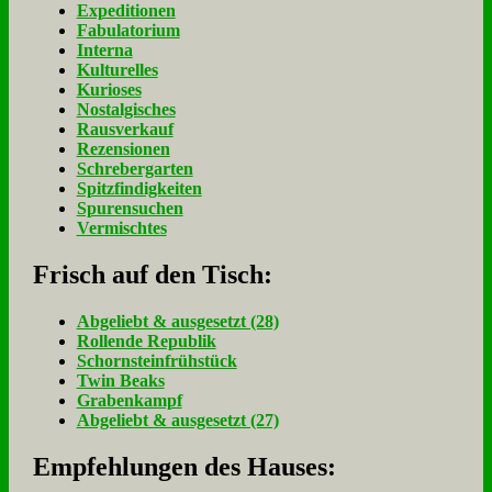
Expeditionen
Fabulatorium
Interna
Kulturelles
Kurioses
Nostalgisches
Rausverkauf
Rezensionen
Schrebergarten
Spitzfindigkeiten
Spurensuchen
Vermischtes
Frisch auf den Tisch:
Ab­ge­liebt & aus­ge­setzt (28)
Rol­len­de Re­pu­blik
Schorn­stein­früh­stück
Twin Beaks
Gra­ben­kampf
Ab­ge­liebt & aus­ge­setzt (27)
Empfehlungen des Hauses: