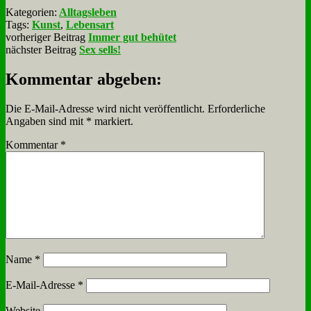
Kategorien:
Alltagsleben
Tags:
Kunst
,
Lebensart
vorheriger Beitrag
Immer gut behütet
nächster Beitrag
Sex sells!
Kommentar abgeben:
Die E-Mail-Adresse wird nicht veröffentlicht.
Erforderliche
Angaben sind mit
*
markiert.
Kommentar
*
Name
*
E-Mail-Adresse
*
Website