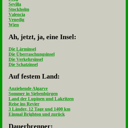
Sevilla
Stockholm
Valencia
Venedig
Wien
Ah, jetzt, ja, ei­ne In­sel:
Die Lärminsel
Die Überraschungsinsel
Die Verkehrsinsel
Die Schatzinsel
Auf fe­stem Land:
Anziehende Algarve
Sommer in Siebenbürgen
Land der Lupinen und Lakritzen
Reise ins Revier
3 Länder, 12 Tage und 1400 km
Einmal Brighton und zurück
Dau­er­bren­ner: