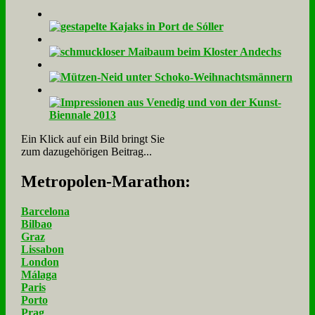
Ein Klick auf ein Bild bringt Sie
zum dazugehörigen Beitrag...
Me­tro­po­len-Ma­ra­thon:
Barcelona
Bilbao
Graz
Lissabon
London
Málaga
Paris
Porto
Prag