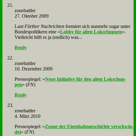
zone­batt­ler
27. Oktober 2009
Laut
Für­ther Nach­rich­ten
for­miert sich nun­mehr so­gar un­ter
Bun­des­po­li­ti­kern ei­ne »
Lob­by für al­ten Lok­schup­pen
«.
Viel­leicht hilft es ja (end­lich) was...
Reply
zone­batt­ler
10. Dezember 2009
Pres­se­spie­gel: »
Neue In­itia­ti­ve für den al­ten Lok­schup­
pen
« (
FN
)
Reply
zone­batt­ler
4. März 2010
Pres­se­spie­gel: »
Zeu­ge der Ei­sen­bahn­ge­schich­te ver­schwin­
det
« (
FN
)