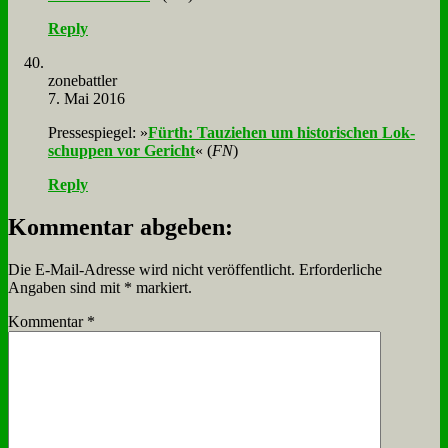
Reply
zone­batt­ler
7. Mai 2016
Pres­se­spie­gel: »
Fürth: Tau­zie­hen um hi­sto­ri­schen Lok­
schup­pen vor Ge­richt
« (
FN
)
Reply
Kommentar abgeben:
Die E-Mail-Adresse wird nicht veröffentlicht.
Erforderliche
Angaben sind mit
*
markiert.
Kommentar
*