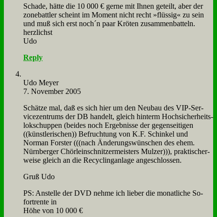
Scha­de, hät­te die 10 000 € ger­ne mit Ih­nen ge­teilt, aber der
zone­batt­ler scheint im Mo­ment nicht recht »flüs­sig« zu sein
und muß sich erst noch´n paar Krö­ten zu­sam­men­bat­teln.
herz­lichst
Udo
Reply
Udo Mey­er
7. November 2005
Schät­ze mal, daß es sich hier um den Neu­bau des VIP-Ser­
vice­zen­trums der DB han­delt, gleich hin­term Hoch­si­cher­heits­
lok­schup­pen (bei­des noch Er­geb­nis­se der ge­gen­sei­ti­gen
((künst­le­ri­schen)) Be­fruch­tung von K.F. Schin­kel und
Nor­man For­ster (((nach Än­de­rungs­wün­schen des ehem.
Nürn­ber­ger Chör­lein­schnit­zer­mei­sters Mul­zer))), prak­ti­scher­
wei­se gleich an die Re­cy­cling­an­la­ge an­ge­schlos­sen.
Gruß Udo
PS: An­stel­le der DVD neh­me ich lie­ber die mo­nat­li­che So­
fort­ren­te in
Hö­he von 10 000 €