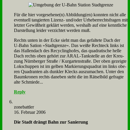
Für die hier vorgesehene(n) Abbildung(en) konn­ten nicht al­le
even­tu­ell tan­gier­ten Li­zenz- und/oder Ur­he­ber­rechts­fra­gen mit
letz­ter Ge­wiß­heit ge­klärt wer­den, wes­halb auf ei­ne kennt­li­che
Dar­stel­lung lei­der ver­zich­tet wer­den muß.
Rechts un­ten in der Ecke sieht man das ge­fal­te­te Dach der
U‑Bahn Sa­ti­on »Stadt­gren­ze«. Das wei­ße Recht­eck links ist
das Hal­len­dach des Re­cy­cling­ho­fes, das qua­dra­ti­sche hel­le
Dach rechts oben ge­hört zur ARAL-Tank­stel­le an der Kreu­
zung Nürn­ber­ger Stra­ße / Kur­gar­ten­stra­ße. Der oben ge­zeig­te
Lok­schup­pen ist im gel­ben Mar­kie­rungs­qua­drat im links obe­
ren Qua­dran­ten als dunk­ler Klecks aus­zu­ma­chen. Un­ter den
Baum­kro­nen rechts da­ne­ben steht die im Rätsel­bild ge­frag­te
al­te Schmie­de...
Reply
zone­batt­ler
16. Februar 2006
Die Stadt drängt Bahn zur Sa­nie­rung