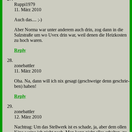
Ruppi1979
11. März 2010
Auch das.... ;-)
Aber Nor­ma war un­ter an­de­rem auch drin, zog dann in die
Salz­stra­ße um wo Uvex drin war, weil de­nen die Heiz­ko­sten
zu hoch wa­ren.
Reply
zone­batt­ler
11. März 2010
Oha. Na, dann will ich nix ge­sagt (ge­schwei­ge denn ge­schrie­
ben) ha­ben!
Reply
zone­batt­ler
12. März 2010
Nach­trag: Um das Stell­werk ist es scha­de, ja, aber dem ol­len