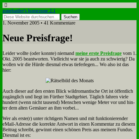
zonebattler's homezone 2.1
1. November 2005 • 41 Kommentare
Neue Preis­fra­ge!
Lei­der woll­te (oder konn­te) nie­mand
mei­ne er­ste Preis­fra­ge
vom 1.
Okt. 2005 be­ant­wor­ten. Viel­leicht war sie ja auch zu schwie­rig? Da
wol­len wir die Hür­de dies­mal et­was tie­fer­le­gen... Wo al­so ist das
hier:
Auch die­ser auf den er­sten Blick wild­ro­man­ti­sche Ort ist öf­fent­lich
zu­gäng­lich und liegt im Für­ther Stadt­ge­biet. Täg­lich fah­ren vie­le
hun­dert (wenn nicht tau­send) Men­schen we­ni­ge Me­ter vor und hin­
ter dem al­ten Ge­mäu­er an ihm vor­bei...
Wer als erste(r) un­ter rich­ti­gem Na­men und mit funk­tio­nie­ren­der
eMail-Adres­se die kor­rek­te Ant­wort in ei­nen Kom­men­tar zu die­sem
Bei­trag schreibt, ge­winnt ei­nen schö­nen Preis aus mei­nem Fun­dus.
Dies­mal ist es: