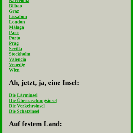
Barcelona
Bilbao
Graz
Lissabon
London
Málaga
Paris
Porto
Prag
Sevilla
Stockholm
Valencia
Venedig
Wien
Ah, jetzt, ja, ei­ne In­sel:
Die Lärminsel
Die Überraschungsinsel
Die Verkehrsinsel
Die Schatzinsel
Auf fe­stem Land: