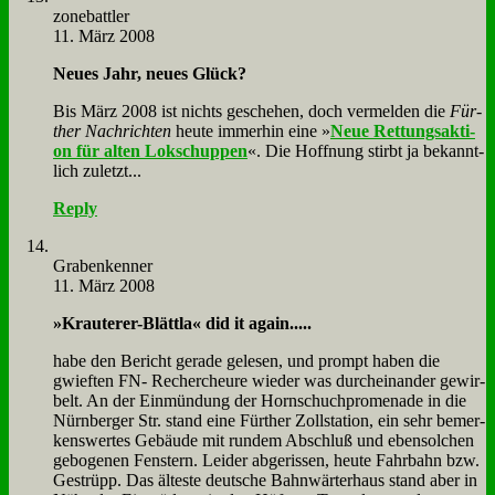
zone­batt­ler
11. März 2008
Neu­es Jahr, neu­es Glück?
Bis März 2008 ist nichts ge­sche­hen, doch ver­mel­den die
Für­
ther Nach­rich­ten
heu­te im­mer­hin ei­ne »
Neue Ret­tungs­ak­ti­
on für al­ten Lok­schup­pen
«. Die Hoff­nung stirbt ja be­kannt­
lich zu­letzt...
Reply
Gra­ben­ken­ner
11. März 2008
»Krau­te­rer-Blätt­la« did it again.....
ha­be den Be­richt ge­ra­de ge­le­sen, und prompt ha­ben die
gwief­ten FN- Re­cher­cheu­re wie­der was durch­ein­an­der ge­wir­
belt. An der Ein­mün­dung der Horn­schuch­pro­me­na­de in die
Nürn­ber­ger Str. stand ei­ne Für­ther Zoll­sta­ti­on, ein sehr be­mer­
kens­wer­tes Ge­bäu­de mit run­dem Ab­schluß und eben­sol­chen
ge­bo­ge­nen Fen­stern. Lei­der ab­ge­ris­sen, heu­te Fahr­bahn bzw.
Ge­strüpp. Das äl­te­ste deut­sche Bahn­wär­ter­haus stand aber in