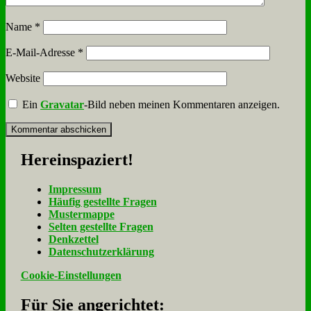
Name
*
E-Mail-Adresse
*
Website
Ein
Gravatar
-Bild neben meinen Kommentaren anzeigen.
Her­ein­spa­ziert!
Im­pres­sum
Häu­fig ge­stell­te Fra­gen
Mu­ster­map­pe
Sel­ten ge­stell­te Fra­gen
Denk­zet­tel
Da­ten­schutz­er­klä­rung
Cookie-Einstellungen
Für Sie an­ge­rich­tet: