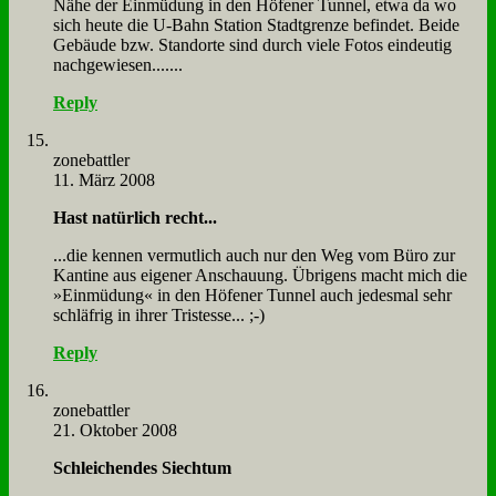
Nä­he der Ein­mü­dung in den Hö­fe­ner Tun­nel, et­wa da wo
sich heu­te die U‑Bahn Sta­ti­on Stadt­gren­ze be­fin­det. Bei­de
Ge­bäu­de bzw. Stand­or­te sind durch vie­le Fo­tos ein­deu­tig
nach­ge­wie­sen.......
Reply
zone­batt­ler
11. März 2008
Hast na­tür­lich recht...
...die ken­nen ver­mut­lich auch nur den Weg vom Bü­ro zur
Kan­ti­ne aus ei­ge­ner An­schau­ung. Üb­ri­gens macht mich die
»Ein­mü­dung« in den Hö­fe­ner Tun­nel auch je­des­mal sehr
schläf­rig in ih­rer Tri­stesse... ;-)
Reply
zone­batt­ler
21. Oktober 2008
Schlei­chen­des Siech­tum