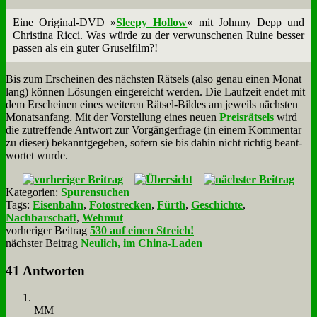
Ei­ne Ori­gi­nal-DVD »
Slee­py Hol­low
« mit John­ny Depp und
Chri­sti­na Ric­ci. Was wür­de zu der ver­wun­sche­nen Rui­ne bes­ser
pas­sen als ein gu­ter Gru­sel­film?!
Bis zum Er­schei­nen des näch­sten Rät­sels (al­so ge­nau ei­nen Mo­nat
lang) kön­nen Lö­sun­gen ein­ge­reicht wer­den. Die Lauf­zeit en­det mit
dem Er­schei­nen ei­nes wei­te­ren Rät­sel-Bil­des am je­weils näch­sten
Mo­nats­an­fang. Mit der Vor­stel­lung ei­nes neu­en
Preis­rät­sels
wird
die zu­tref­fen­de Ant­wort zur Vor­gän­ger­fra­ge (in ei­nem Kom­men­tar
zu die­ser) be­kannt­ge­ge­ben, so­fern sie bis da­hin nicht rich­tig be­ant­
wor­tet wur­de.
Kategorien:
Spurensuchen
Tags:
Eisenbahn
,
Fotostrecken
,
Fürth
,
Geschichte
,
Nachbarschaft
,
Wehmut
vorheriger Beitrag
530 auf einen Streich!
nächster Beitrag
Neulich, im China-Laden
41 Antworten
MM