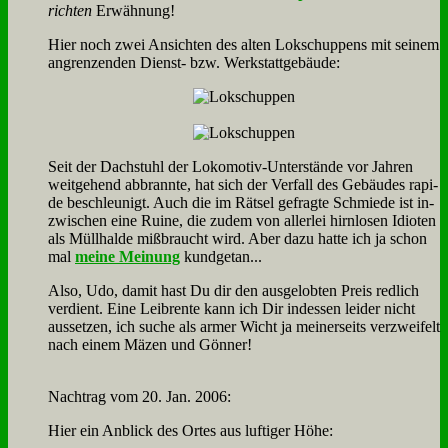
rich­ten
Er­wäh­nung!
Hier noch zwei An­sich­ten des al­ten Lok­schup­pens mit sei­nem
an­gren­zen­den Dienst- bzw. Werk­statt­ge­bäu­de:
Seit der Dach­stuhl der Lo­ko­mo­tiv-Un­ter­stän­de vor Jah­ren
weit­ge­hend ab­brann­te, hat sich der Ver­fall des Ge­bäu­des ra­pi­
de be­schleu­nigt. Auch die im Rät­sel ge­frag­te Schmie­de ist in­
zwi­schen ei­ne Rui­ne, die zu­dem von al­ler­lei hirn­lo­sen Idio­ten
als Müll­hal­de miß­braucht wird. Aber da­zu hat­te ich ja schon
mal
mei­ne Mei­nung
kund­ge­tan...
Al­so, Udo, da­mit hast Du dir den aus­ge­lob­ten Preis red­lich
ver­dient. Ei­ne Leib­ren­te kann ich Dir in­des­sen lei­der nicht
aus­set­zen, ich su­che als ar­mer Wicht ja mei­ner­seits ver­zwei­felt
nach ei­nem Mä­zen und Gön­ner!
Nach­trag vom 20. Jan. 2006:
Hier ein An­blick des Or­tes aus luf­ti­ger Hö­he: