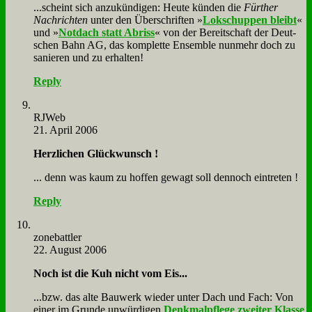
...scheint sich an­zu­kün­di­gen: Heu­te kün­den die
Für­ther
Nach­rich­ten
un­ter den Über­schrif­ten »
Lok­schup­pen bleibt
«
und »
Not­dach statt Ab­riss
« von der Be­reit­schaft der Deut­
schen Bahn AG, das kom­plet­te En­sem­ble nun­mehr doch zu
sa­nie­ren und zu er­hal­ten!
Reply
RJ­Web
21. April 2006
Herz­li­chen Glück­wunsch !
... denn was kaum zu hof­fen ge­wagt soll den­noch ein­tre­ten !
Reply
zone­batt­ler
22. August 2006
Noch ist die Kuh nicht vom Eis...
...bzw. das al­te Bau­werk wie­der un­ter Dach und Fach: Von
ei­ner im Grun­de un­wür­di­gen
Denk­mal­pfle­ge zwei­ter Klas­se