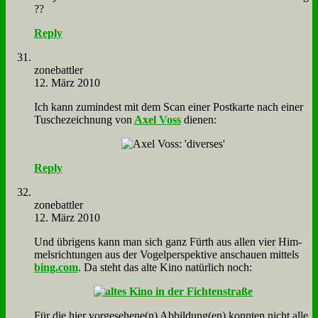
??
Reply
zone­batt­ler
12. März 2010
Ich kann zu­min­dest mit dem Scan ei­ner Post­kar­te nach ei­ner
Tu­sche­zeich­nung von
Axel Voss
die­nen:
Reply
zone­batt­ler
12. März 2010
Und üb­ri­gens kann man sich ganz Fürth aus al­len vier Him­
mels­rich­tun­gen aus der Vo­gel­per­spek­ti­ve an­schau­en mit­tels
bing.com
. Da steht das al­te Ki­no na­tür­lich noch:
Für die hier vorgesehene(n) Abbildung(en) konn­ten nicht al­le