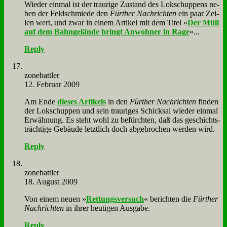
Wie­der ein­mal ist der trau­ri­ge Zu­stand des Lok­schup­pens ne­
ben der Feld­schmie­de den
Für­ther Nach­rich­ten
ein paar Zei­
len wert, und zwar in ei­nem Ar­ti­kel mit dem Ti­tel »
Der Müll
auf dem Bahn­ge­län­de bringt An­woh­ner in Ra­ge
«...
Reply
zone­batt­ler
12. Februar 2009
Am En­de
die­ses Ar­ti­kels
in den
Für­ther Nach­rich­ten
fin­den
der Lok­schup­pen und sein trau­ri­ges Schick­sal wie­der ein­mal
Er­wäh­nung. Es steht wohl zu be­fürch­ten, daß das ge­schichts­
träch­ti­ge Ge­bäu­de letzt­lich doch ab­ge­bro­chen wer­den wird.
Reply
zone­batt­ler
18. August 2009
Von ei­nem neu­en »
Ret­tungs­ver­such
« be­rich­ten die
Für­ther
Nach­rich­ten
in ih­rer heu­ti­gen Aus­ga­be.
Reply