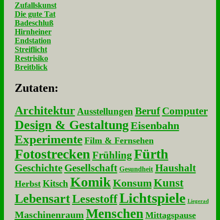
Zufallskunst
Die gute Tat
Badeschluß
Hirnheiner
Endstation
Streiflicht
Restrisiko
Breitblick
Zu­ta­ten:
Architektur
Beruf
Computer
Ausstellungen
Design & Gestaltung
Eisenbahn
Experimente
Film & Fernsehen
Fotostrecken
Fürth
Frühling
Geschichte
Gesellschaft
Haushalt
Gesundheit
Komik
Kunst
Konsum
Kitsch
Herbst
Lichtspiele
Lebensart
Lesestoff
Liegerad
Menschen
Maschinenraum
Mittagspause