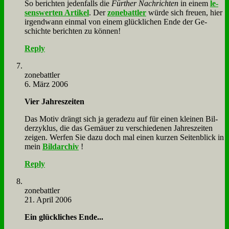
So be­rich­ten je­den­falls die
Für­ther Nach­rich­ten
in ei­nem
le­
sens­wer­ten Ar­ti­kel
. Der
zone­batt­ler
wür­de sich freu­en, hier
ir­gend­wann ein­mal von ei­nem glück­li­chen En­de der Ge­
schich­te be­rich­ten zu kön­nen!
Reply
zone­batt­ler
6. März 2006
Vier Jah­res­zei­ten
Das Mo­tiv drängt sich ja ge­ra­de­zu auf für ei­nen klei­nen Bil­
der­zy­klus, die das Ge­mäu­er zu ver­schie­de­nen Jah­res­zei­ten
zei­gen. Wer­fen Sie da­zu doch mal ei­nen kur­zen Sei­ten­blick in
mein
Bild­ar­chiv
!
Reply
zone­batt­ler
21. April 2006
Ein glück­li­ches En­de...