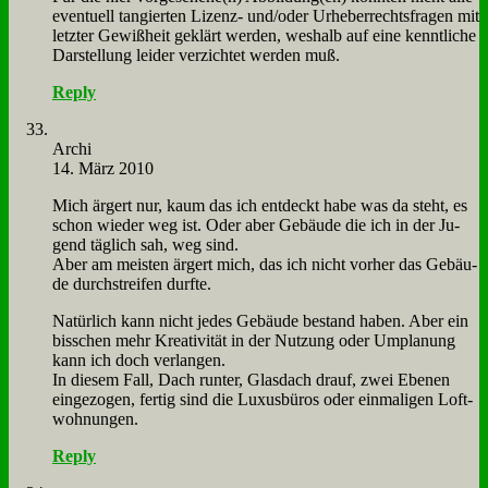
even­tu­ell tan­gier­ten Li­zenz- und/oder Ur­he­ber­rechts­fra­gen mit
letz­ter Ge­wiß­heit ge­klärt wer­den, wes­halb auf ei­ne kennt­li­che
Dar­stel­lung lei­der ver­zich­tet wer­den muß.
Reply
Ar­chi
14. März 2010
Mich är­gert nur, kaum das ich ent­deckt ha­be was da steht, es
schon wie­der weg ist. Oder aber Ge­bäu­de die ich in der Ju­
gend täg­lich sah, weg sind.
Aber am mei­sten är­gert mich, das ich nicht vor­her das Ge­bäu­
de durch­strei­fen durf­te.
Na­tür­lich kann nicht je­des Ge­bäu­de be­stand ha­ben. Aber ein
biss­chen mehr Krea­ti­vi­tät in der Nut­zung oder Um­pla­nung
kann ich doch ver­lan­gen.
In die­sem Fall, Dach run­ter, Glas­dach drauf, zwei Ebe­nen
ein­ge­zo­gen, fer­tig sind die Lu­xus­bü­ros oder ein­ma­li­gen Loft­
woh­nun­gen.
Reply