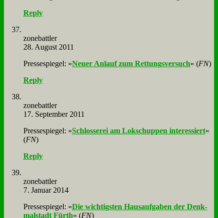
Reply
zone­batt­ler
28. August 2011
Pres­se­spie­gel: »
Neu­er An­lauf zum Ret­tungs­ver­such
« (
FN
)
Reply
zone­batt­ler
17. September 2011
Pres­se­spie­gel: »
Schlos­se­rei am Lok­schup­pen in­ter­es­siert
«
(
FN
)
Reply
zone­batt­ler
7. Januar 2014
Pres­se­spie­gel: »
Die wich­tig­sten Haus­auf­ga­ben der Denk­
mal­stadt Fürth
« (
FN
)