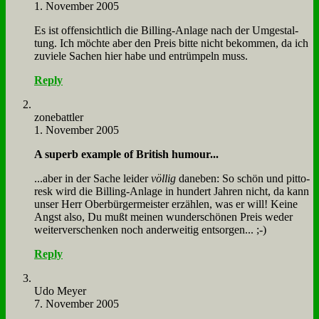
1. November 2005
Es ist of­fen­sicht­lich die Bil­ling-An­la­ge nach der Um­ge­stal­
tung. Ich möch­te aber den Preis bit­te nicht be­kom­men, da ich
zu­vie­le Sa­chen hier ha­be und ent­rüm­peln muss.
Reply
zone­batt­ler
1. November 2005
A su­perb ex­am­p­le of Bri­tish hu­mour...
...aber in der Sa­che lei­der
völ­lig
da­ne­ben: So schön und pit­to­
resk wird die Bil­ling-An­la­ge in hun­dert Jah­ren nicht, da kann
un­ser Herr Ober­bür­ger­mei­ster er­zäh­len, was er will! Kei­ne
Angst al­so, Du mußt mei­nen wun­der­schö­nen Preis we­der
wei­ter­ver­schen­ken noch an­der­wei­tig ent­sor­gen... ;-)
Reply
Udo Mey­er
7. November 2005