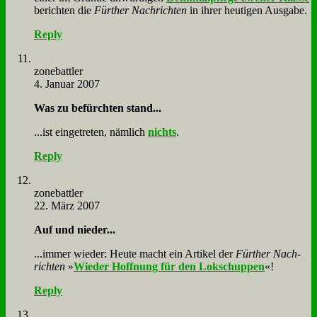
be­rich­ten die
Für­ther Nach­rich­ten
in ih­rer heu­ti­gen Aus­ga­be.
Reply
zone­batt­ler
4. Januar 2007
Was zu be­fürch­ten stand...
...ist ein­ge­tre­ten, näm­lich
nichts
.
Reply
zone­batt­ler
22. März 2007
Auf und nie­der...
...im­mer wie­der: Heu­te macht ein Ar­ti­kel der
Für­ther Nach­
rich­ten
»
Wie­der Hoff­nung für den Lok­schup­pen
«!
Reply