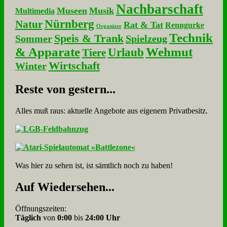
Nachbarschaft
Museen
Musik
Multimedia
Nürnberg
Natur
Rat & Tat
Renngurke
Organizer
Technik
Speis & Trank
Sommer
Spielzeug
& Apparate
Wehmut
Urlaub
Tiere
Wirtschaft
Winter
Re­ste von ge­stern...
Alles muß raus: aktuelle An­ge­bo­te aus eigenem Privatbesitz.
Was hier zu sehen ist, ist sämt­lich noch zu haben!
Auf Wie­der­se­hen...
Öffnungszeiten:
Täglich
von
0:00
bis
24:00 Uhr