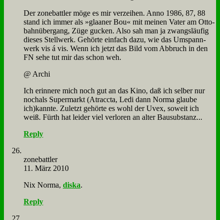
Der zone­batt­ler mö­ge es mir ver­zei­hen. An­no 1986, 87, 88
stand ich im­mer als »gla­a­ner Bou« mit mei­nen Va­ter am Ot­to­
bahn­über­gang, Zü­ge gucken. Al­so sah man ja zwangs­läu­fig
die­ses Stell­werk. Ge­hör­te ein­fach da­zu, wie das Um­spann­
werk vis á vis. Wenn ich jetzt das Bild vom Ab­bruch in den
FN se­he tut mir das schon weh.
@ Ar­chi
Ich er­in­ne­re mich noch gut an das Ki­no, daß ich sel­ber nur
nochals Su­per­markt (Atracc­ta, Le­di dann Nor­ma glau­be
ich)kannte. Zu­letzt ge­hör­te es wohl der Uvex, so­weit ich
weiß. Fürth hat lei­der viel ver­lo­ren an al­ter Bau­sub­stanz...
Reply
zone­batt­ler
11. März 2010
Nix Nor­ma,
dis­ka
.
Reply