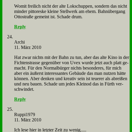
Wo­mit frei­lich nicht der al­te Lok­schup­pen, son­dern das nicht
min­der pit­to­res­ke klei­ne Stell­werk am ehem. Bahn­über­gang
Ot­to­stra­ße ge­meint ist. Scha­de drum.
Reply
Ar­chi
11. März 2010
Hat zwar nichts mit der Bahn zu tun, aber das al­te Ki­no in der
Fich­ten­stra­sse ge­gen­über von Uvex wur­de jetzt auch platt ge­
macht. Für den Nor­mal­bür­ger nichts be­son­de­res, für mich
aber ein äu­ßerst in­ter­es­san­tes Ge­bäu­de das man nut­zen hät­te
kön­nen. Aber den­ken und krea­tiv sein ist teue­rer als ab­rei­ßen
und neu bau­en. Scha­de um je­des Klein­od das in Fürth ver­
schwin­det.
Reply
Ruppi1979
11. März 2010
Ich le­se hier in letz­ter Zeit zu we­nig.....