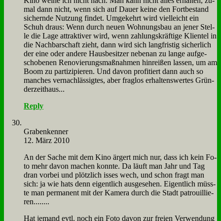
Ki­no wei­ne ich nicht nach. Man kann nicht al­les er­hal­ten, zu­
mal dann nicht, wenn sich auf Dau­er kei­ne den Fort­be­stand
si­chern­de Nut­zung fin­det. Um­ge­kehrt wird viel­leicht ein
Schuh draus: Wenn durch neu­en Woh­nungs­bau an je­ner Stel­
le die La­ge at­trak­ti­ver wird, wenn zah­lungs­kräf­ti­ge Kli­en­tel in
die Nach­bar­schaft zieht, dann wird sich lang­fri­stig si­cher­lich
der ei­ne oder an­de­re Haus­be­sit­zer ne­ben­an zu lan­ge auf­ge­
scho­be­nen Re­no­vie­rungs­maß­nah­men hin­rei­ßen las­sen, um am
Boom zu par­ti­zi­pie­ren. Und da­von pro­fi­tiert dann auch so
man­ches ver­nach­läs­sig­tes, aber frag­los er­hal­tens­wer­tes Grün­
der­zeit­haus...
Reply
Gra­ben­ken­ner
12. März 2010
An der Sa­che mit dem Ki­no är­gert mich nur, dass ich kein Fo­
to mehr da­von ma­chen konn­te. Da läuft man Jahr und Tag
dran vor­bei und plötz­lich is­ses wech, und schon fragt man
sich: ja wie hats denn ei­gent­lich aus­ge­se­hen. Ei­gent­lich müss­
te man per­ma­nent mit der Ka­me­ra durch die Stadt pa­trouil­lie­
ren........
Hat je­mand evtl. noch ein Fo­to da­von zur frei­en Ver­wen­dung