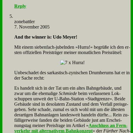
Reply
zone­batt­ler
7. November 2005
And the win­ner is: Udo Mey­er!
Mit ei­nem sie­ben­fach-ju­beln­den »Hur­ra!« be­grü­ße ich den er­
sten of­fi­zi­el­len Preis­trä­ger mei­ner mo­nat­li­chen Preis­rät­sel:
Un­be­scha­det des sar­ka­stisch-zy­ni­schen Drum­herums hat er in
der Sa­che recht:
Es han­delt sich in der Tat um ein al­tes Bahn­ge­bäu­de, und
zwar um die ehe­ma­li­ge
Schmie­de
beim ver­las­se­nen Lok­
schup­pen un­weit der U‑­Bahn-Sta­ti­on »Stadt­gren­ze«. Bei­de
Ge­bäu­de sind in de­so­la­tem Zu­stand und dem Ver­fall preis­ge­
ge­ben. Sehr scha­de, zu­mal es sich wohl mit um die äl­te­sten
der­ar­ti­gen Bahn­an­la­gen lan­des­weit han­deln dürf­te... Rein zu­
fäl­li­ger­wei­se fan­den die bei­den Ge­bäu­de just am Er­schei­
nungs­tag mei­ner Preis­fra­ge im Ar­ti­kel »
An­schluss an Fern­
ver­kehr mit al­ter­na­ti­vem Bahn­kon­zept
« der
Für­ther Nach­