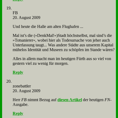
FB
20. August 2009
Und heu­te die Hal­le am al­ten Flug­ha­fen ...
Mal ist’s die (»DenkMal!«)Stadt höchst­selbst, mal sind’s die
»Tot­sa­nie­rer«, wo­bei hier als To­des­ur­sa­che von je­her auch
Un­ter­las­sung taugt... Was an­de­re Städ­te aus un­se­rem Ka­pi­tal
mü­he­los Iden­ti­tät und Mu­se­en zu schöp­fen im Stan­de wä­ren?
Al­les in al­lem macht man im heu­ti­gen Fürth aus so viel von
ge­stern viel zu we­nig für mor­gen.
Reply
zone­batt­ler
20. August 2009
Herr
FB
nimmt Be­zug auf
die­sen Ar­ti­kel
der heu­ti­gen
FN
-
Aus­ga­be.
Reply