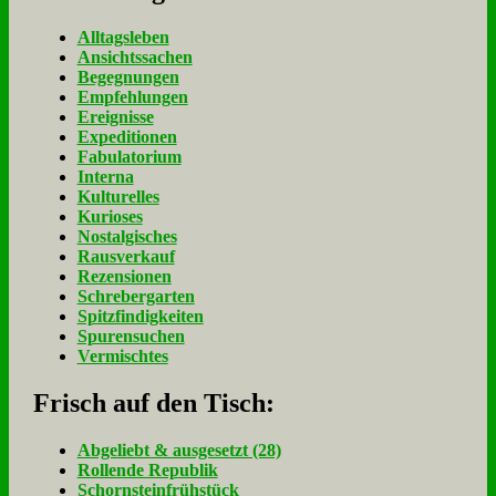
Alltagsleben
Ansichtssachen
Begegnungen
Empfehlungen
Ereignisse
Expeditionen
Fabulatorium
Interna
Kulturelles
Kurioses
Nostalgisches
Rausverkauf
Rezensionen
Schrebergarten
Spitzfindigkeiten
Spurensuchen
Vermischtes
Frisch auf den Tisch:
Ab­ge­liebt & aus­ge­setzt (28)
Rol­len­de Re­pu­blik
Schorn­stein­früh­stück