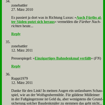
zone­batt­ler
27. März 2010
Es pas­siert ja dort was in Rich­tung Lu­xus: »
Auch Fürths al­
ter Sü­den putzt sich her­aus
« ver­mel­den die
Für­ther Nach­
rich­ten
heu­te...
Reply
zone­batt­ler
12. März 2011
Pres­se­spie­gel: »
Ein­zig­ar­ti­ges Bahn­denk­mal ver­fällt
« (
FN
)
Reply
Ruppi1979
12. März 2011
Dan­ke für den Link! In mei­nen Au­gen ein un­fass­ba­res Schau­
spiel, wie an der Wolfs­gru­ber­müh­le. Für gül­de­ne Müll­ei­mer
in der Fuß­gän­ger­zo­ne ist Geld da, aber we­nig­stens die Grund­
si­che­rung sol­cher Bau­denk­mä­ler zu stem­men das geht nicht...