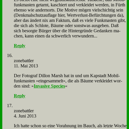
funk­ma­sten ge­tarnt, ka­schiert und ver­klei­det wer­den, in Fürth
eben­so wie an­dern­orts. Die Mo­ti­ve mö­gen viel­schich­tig sein
(Denk­mal­schutz­auf­la­ge hier, Wert­ver­lust-Be­fürch­tun­gen da),
aber das än­dert nix am Fak­tum, daß es vie­le Funk­ma­sten gibt,
die sich als Schlo­te, Bäu­me oder sonst­was aus­ge­ben. Daß
sich be­sorg­te Bür­ger über die Hin­ter­grün­de Ge­dan­ken ma­
chen, kann ei­nen da schwer­lich ver­wun­dern...
Reply
zone­batt­ler
11. Mai 2013
Der Fo­to­graf Dil­lon Marsh hat in und um Kap­stadt Mo­bil­
funk­ma­sten »ein­ge­sam­melt«, die als Bäu­me ver­klei­det wor­
den sind: »
In­va­si­ve Spe­ci­es
«
Reply
zone­batt­ler
4. Juni 2013
Ich hat­te schon so ei­ne Vor­ah­nung im Bauch, als letz­te Wo­che