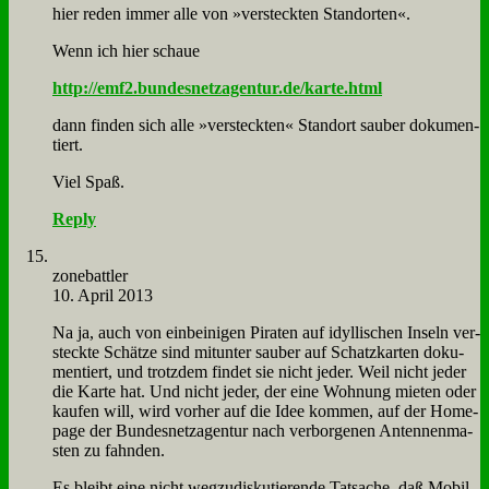
hier re­den im­mer al­le von »ver­steck­ten Stand­or­ten«.
Wenn ich hier schaue
http://emf2.bundesnetzagentur.de/karte.html
dann fin­den sich al­le »ver­steck­ten« Stand­ort sau­ber do­ku­men­
tiert.
Viel Spaß.
Reply
zone­batt­ler
10. April 2013
Na ja, auch von ein­bei­ni­gen Pi­ra­ten auf idyl­li­schen In­seln ver­
steck­te Schät­ze sind mit­un­ter sau­ber auf Schatz­kar­ten do­ku­
men­tiert, und trotz­dem fin­det sie nicht je­der. Weil nicht je­der
die Kar­te hat. Und nicht je­der, der ei­ne Woh­nung mie­ten oder
kau­fen will, wird vor­her auf die Idee kom­men, auf der Home­
page der Bun­des­netz­agen­tur nach ver­bor­ge­nen An­ten­nen­ma­
sten zu fahn­den.
Es bleibt ei­ne nicht weg­zu­dis­ku­tie­ren­de Tat­sa­che, daß Mo­bil­