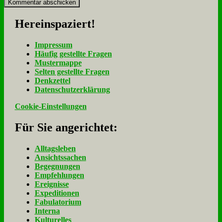
Her­ein­spa­ziert!
Im­pres­sum
Häu­fig ge­stell­te Fra­gen
Mu­ster­map­pe
Sel­ten ge­stell­te Fra­gen
Denk­zet­tel
Da­ten­schutz­er­klä­rung
Cookie-Einstellungen
Für Sie an­ge­rich­tet:
Alltagsleben
Ansichtssachen
Begegnungen
Empfehlungen
Ereignisse
Expeditionen
Fabulatorium
Interna
Kulturelles