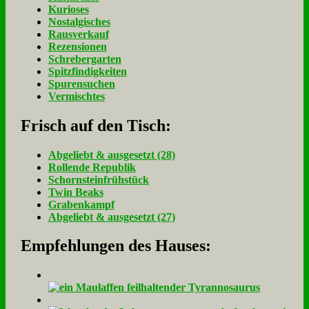
Kurioses
Nostalgisches
Rausverkauf
Rezensionen
Schrebergarten
Spitzfindigkeiten
Spurensuchen
Vermischtes
Frisch auf den Tisch:
Ab­ge­liebt & aus­ge­setzt (28)
Rol­len­de Re­pu­blik
Schorn­stein­früh­stück
Twin Beaks
Gra­ben­kampf
Ab­ge­liebt & aus­ge­setzt (27)
Empfehlungen des Hauses: