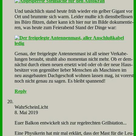
Und tat­säch­lich stand heu­te früh wie­der ein gel­ber Gi­gant vor
Ort und brumm­te sich warm. Lei­der muß­te ich dienst­be­flis­sen
ins Bü­ro flit­zen, da­her kann ich hier nur im Bil­de do­ku­men­tie­
ren, was heu­te zum Fei­er­abend Stand der Din­ge war:
Ge­nau, der frei­ge­leg­te An­ten­nen­mast ist all sei­ner Ver­ka­be­
lun­gen be­raubt, strahlt al­so mo­men­tan nicht mehr. Ob er dem­
nächst durch ei­nen neu­en er­setzt wird oder ob der neue Haus­
be­sit­zer von ge­gen­über lie­ber Men­schen als Ma­schi­nen im
neu aus­ge­bau­ten Dach­ge­schoß woh­nen las­sen mag, ist vor­erst
noch nicht ge­nau zu sa­gen. Es bleibt span­nend!
Reply
Wahr­Schein­Licht
8. Mai 2019
Eu­er Bal­kon ent­wickelt sich zur re­gel­rech­ten Grill­sta­ti­on...
Ei­ne Phy­si­ke­rin hat mir mal er­klärt, dass der Mast für die Leu­