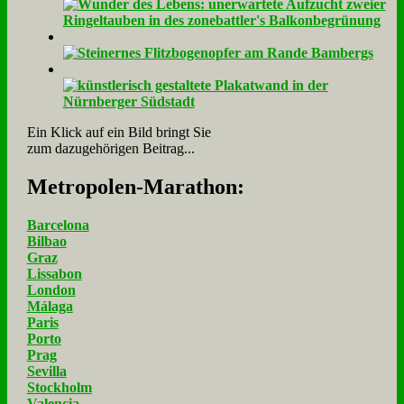
Ein Klick auf ein Bild bringt Sie
zum dazugehörigen Beitrag...
Me­tro­po­len-Ma­ra­thon:
Barcelona
Bilbao
Graz
Lissabon
London
Málaga
Paris
Porto
Prag
Sevilla
Stockholm
Valencia