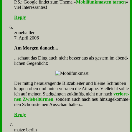
P.S.: Goog­le fin­det zum The­ma »
Mo­bil­funk­ma­sten tar­nen
«
viel In­ter­es­san­tes!
Reply
zone­batt­ler
7. April 2006
Am Mor­gen da­nach...
...schaut das Ding auch nicht bes­ser aus als ge­stern im abend­
li­chen Ge­gen­licht:
Der mit­tig her­aus­ra­gen­de Blitz­ab­lei­ter und klei­ne Schrau­ben­
kap­pen oben und un­ten ver­ra­ten die At­trap­pe. Viel­leicht soll­te
ich auf mei­nen Stadt­gän­gen zu­künf­tig nicht nur nach
ver­lo­re­
nen Zwie­bel­tür­men
, son­dern auch nach neu hin­zu­ge­kom­me­
nen Schorn­stei­nen Aus­schau hal­ten...
Reply
mat­ze ber­lin