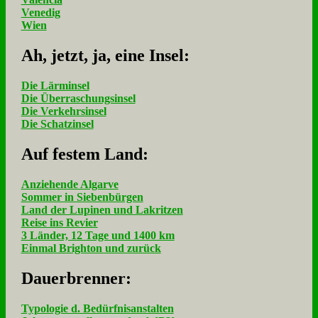
Venedig
Wien
Ah, jetzt, ja, ei­ne In­sel:
Die Lärminsel
Die Überraschungsinsel
Die Verkehrsinsel
Die Schatzinsel
Auf fe­stem Land:
Anziehende Algarve
Sommer in Siebenbürgen
Land der Lupinen und Lakritzen
Reise ins Revier
3 Länder, 12 Tage und 1400 km
Einmal Brighton und zurück
Dau­er­bren­ner:
Typologie d. Bedürfnisanstalten