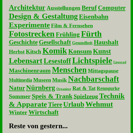
Architektur
Beruf
Computer
Ausstellungen
Design & Gestaltung
Eisenbahn
Experimente
Film & Fernsehen
Fotostrecken
Fürth
Frühling
Geschichte
Gesellschaft
Haushalt
Gesundheit
Komik
Kunst
Konsum
Kitsch
Herbst
Lichtspiele
Lebensart
Lesestoff
Liegerad
Menschen
Maschinenraum
Mittagspause
Nachbarschaft
Museen
Musik
Multimedia
Nürnberg
Natur
Rat & Tat
Renngurke
Organizer
Technik
Speis & Trank
Sommer
Spielzeug
& Apparate
Wehmut
Urlaub
Tiere
Wirtschaft
Winter
Re­ste von ge­stern...