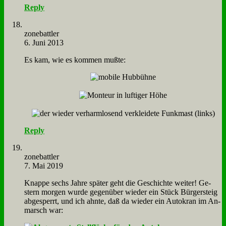
Reply
zone­batt­ler
6. Juni 2013
Es kam, wie es kom­men muß­te:
Reply
zone­batt­ler
7. Mai 2019
Knap­pe sechs Jah­re spä­ter geht die Ge­schich­te wei­ter! Ge­
stern mor­gen wur­de ge­gen­über wie­der ein Stück Bür­ger­steig
ab­ge­sperrt, und ich ahn­te, daß da wie­der ein Au­to­kran im An­
marsch war: