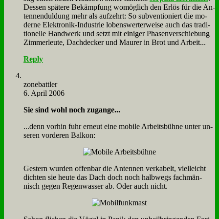
Des­sen spä­te­re Be­kämp­fung wo­mög­lich den Er­lös für die An­
ten­nen­dul­dung mehr als auf­zehrt: So sub­ven­tio­niert die mo­
der­ne Elek­tro­nik-In­du­strie lo­bens­wer­ter­wei­se auch das tra­di­
tio­nel­le Hand­werk und setzt mit ei­ni­ger Pha­sen­ver­schie­bung
Zim­mer­leu­te, Dach­decker und Mau­rer in Brot und Ar­beit...
Reply
zone­batt­ler
6. April 2006
Sie sind wohl noch zu­gan­ge...
...denn vor­hin fuhr er­neut ei­ne mo­bi­le Ar­beits­büh­ne un­ter un­
se­ren vor­de­ren Bal­kon:
Ge­stern wur­den of­fen­bar die An­ten­nen ver­ka­belt, viel­leicht
dich­ten sie heu­te das Dach doch noch halb­wegs fach­män­
nisch ge­gen Re­gen­was­ser ab. Oder auch nicht.