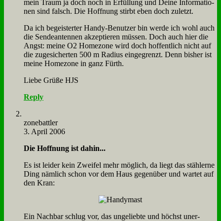
mein Traum ja doch noch in Er­fül­lung und Dei­ne In­for­ma­tio­
nen sind falsch. Die Hoff­nung stirbt eben doch zu­letzt.
Da ich be­gei­ster­ter Han­dy-Be­nut­zer bin wer­de ich wohl auch
die Sen­de­an­ten­nen ak­zep­tie­ren müs­sen. Doch auch hier die
Angst: mei­ne O2 Ho­me­zo­ne wird doch hof­fent­lich nicht auf
die zu­ge­si­cher­ten 500 m Ra­di­us ein­ge­grenzt. Denn bis­her ist
mei­ne Ho­me­zo­ne in ganz Fürth.
Lie­be Grü­ße HJS
Reply
zone­batt­ler
3. April 2006
Die Hoff­nung ist da­hin...
Es ist lei­der kein Zwei­fel mehr mög­lich, da liegt das stäh­ler­ne
Ding näm­lich schon vor dem Haus ge­gen­über und war­tet auf
den Kran:
Ein Nach­bar schlug vor, das un­ge­lieb­te und höchst un­er­