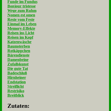
Funde im Fundus
Bonjour tristesse
Wege zum Ruhm
Nomen est omen
Reste vom Feste
Einmal im Leben
Memory-Effekte
Reisen ins Licht
Reisen im Kopf
Katzenwäsche
Baumsterben
Rotkäppchen
Bärendienste
Damenbeine
Zufallskunst
Die gute Tat
Badeschluß
Hirnheiner
Endstation
Streiflicht
Restrisiko
Breitblick
Zu­ta­ten: