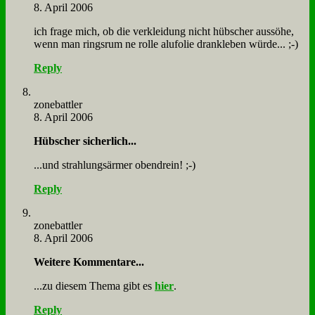
8. April 2006
ich fra­ge mich, ob die ver­klei­dung nicht hüb­scher aus­sö­he,
wenn man rings­rum ne rol­le alu­fo­lie dran­kle­ben wür­de... ;-)
Reply
zone­batt­ler
8. April 2006
Hüb­scher si­cher­lich...
...und strah­lungs­är­mer oben­drein! ;-)
Reply
zone­batt­ler
8. April 2006
Wei­te­re Kom­men­ta­re...
...zu die­sem The­ma gibt es
hier
.
Reply