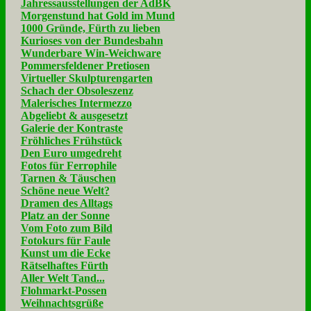
Jahressausstellungen der AdBK
Morgenstund hat Gold im Mund
1000 Gründe, Fürth zu lieben
Kurioses von der Bundesbahn
Wunderbare Win-Weichware
Pommersfeldener Pretiosen
Virtueller Skulpturengarten
Schach der Obsoleszenz
Malerisches Intermezzo
Abgeliebt & ausgesetzt
Galerie der Kontraste
Fröhliches Frühstück
Den Euro umgedreht
Fotos für Ferrophile
Tarnen & Täuschen
Schöne neue Welt?
Dramen des Alltags
Platz an der Sonne
Vom Foto zum Bild
Fotokurs für Faule
Kunst um die Ecke
Rätselhaftes Fürth
Aller Welt Tand...
Flohmarkt-Possen
Weihnachtsgrüße