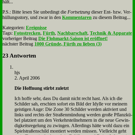
hält...
P.S.: Bit­te le­sen Sie un­be­dingt die
Fort­set­zung
die­ser Ent- bzw. Ver­
hül­lungs­sto­ry, und zwar in den
Kom­men­ta­ren
zu die­sem Bei­trag...
Kategorien:
Ereignisse
Tags:
Fotostrecken
,
Fürth
,
Nachbarschaft
,
Technik & Apparate
vorheriger Beitrag
Die Flohmarkt-Saison ist eröffnet!
nächster Beitrag
1000 Gründe, Fürth zu lieben (3)
23 Antworten
hjs
2. April 2006
Die Hoff­nung stirbt zu­letzt
Ich hof­fe sehr, dass Du da­mit nicht recht hast. Als ich die
Schil­der sah, er­schien so­fort ein Bild der Idyl­le vor mei­nem
gei­sti­gen Au­ge: Die Zo­ne 30 Schil­der wer­den ak­ti­viert und
links und rechts der Stra­ßen­mün­dung wer­den gro­ße Pflanz­kü­
bel plat­ziert um den Ver­kehrs­teil­neh­mern in die neue Ge­win­
dig­keits­re­ge­lung zu zwin­gen. Al­ler­dings hät­te wohl da­zu ein
Spiel­stra­ßen­schild mon­tiert wer­den müs­sen. Viel­leicht geht