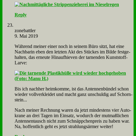
Reply
zone­batt­ler
9. Mai 2019
Wäh­rend mei­ner ei­ner noch in sei­nem Bü­ro sitzt, hat ei­ne
Nach­ba­rin eben den letz­ten Akt des Stückes im Bil­de fest­ge­
hal­ten, das er­neu­te Hin­auf­hie­ven der tar­nen­den Kunst­stoff-
Lar­ve:
Bis ich nach­her heim­kom­me, ist das An­ten­nen­bün­del schon
wie­der voll­ver­klei­det und macht ganz un­schul­dig auf Schorn­
stein...
Nach mei­ner Rech­nung wa­ren da jetzt min­de­stens vier Au­to­
kra­ne an drei Ta­gen im Ein­satz, wo­durch der mut­maß­li­chen
An­ten­nen­tausch nicht zum Schnäpp­chen­preis zu ha­ben war.
Na, hof­fent­lich geht es jetzt strah­lungs­är­mer wei­ter!