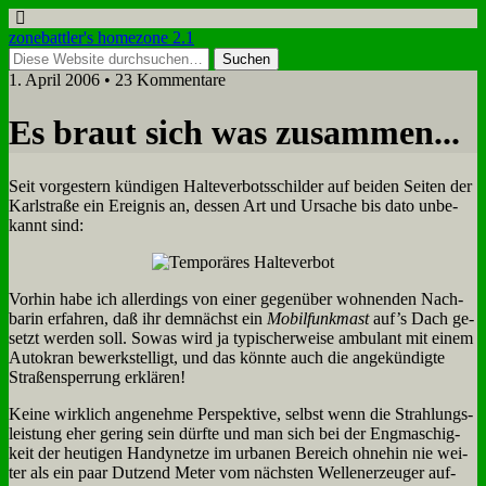
zonebattler's homezone 2.1
1. April 2006 • 23 Kommentare
Es braut sich was zu­sam­men...
Seit vor­ge­stern kün­di­gen Hal­te­ver­bots­schil­der auf bei­den Sei­ten der
Karl­stra­ße ein Er­eig­nis an, des­sen Art und Ur­sa­che bis da­to un­be­
kannt sind:
Vor­hin ha­be ich al­ler­dings von ei­ner ge­gen­über woh­nen­den Nach­
ba­rin er­fah­ren, daß ihr dem­nächst ein
Mo­bil­funk­mast
auf’s Dach ge­
setzt wer­den soll. So­was wird ja ty­pi­scher­wei­se am­bu­lant mit ei­nem
Au­to­kran be­werk­stel­ligt, und das könn­te auch die an­ge­kün­dig­te
Stra­ßen­sper­rung er­klä­ren!
Kei­ne wirk­lich an­ge­neh­me Per­spek­ti­ve, selbst wenn die Strah­lungs­
lei­stung eher ge­ring sein dürf­te und man sich bei der Eng­ma­schig­
keit der heu­ti­gen Han­dy­net­ze im ur­ba­nen Be­reich oh­ne­hin nie wei­
ter als ein paar Dut­zend Me­ter vom näch­sten Wel­len­er­zeu­ger auf­