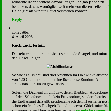
wünsch­te Rohr näch­tens da­von­zu­tra­gen. Ich gab je­doch zu
be­den­ken, daß es wo­mög­lich weit mehr von die­sen Tei­len auf
Hal­de gibt als wir auf Dau­er ver­stecken könn­ten...
Reply
zone­batt­ler
4. April 2006
Ruck, zuck, fer­tig...
Da steht er nun, der dem­nächst strah­len­de Spar­gel, und mimt
den Un­schul­di­gen:
So wie es aus­sieht, sind drei An­ten­nen im Dreh­win­kel­ab­stand
von 120 Grad mon­tiert, um ei­ne lücken­lo­se Rund­um-Ab­
strahl­cha­rak­te­ri­stik zu ge­währ­lei­sten.
So­fern die Dach­ein­füh­rung bzw. de­ren Blei­blech-Ab­deckung
auf den Schie­fer­schin­deln kein Pro­vi­so­ri­um, son­dern be­reits
die End­fas­sung dar­stellt, pro­phe­zei­he ich dem Haus­herrn jetzt
schon ein feuch­tes Dach­ge­bälk und mit et­was Glück mit­tel­fri­
stig ei­nen neu­en Haus­be­woh­ner na­mens
ser­pu­la lacri­mans
.