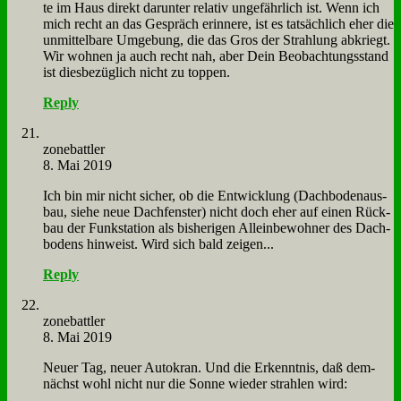
te im Haus di­rekt dar­un­ter re­la­tiv un­ge­fähr­lich ist. Wenn ich
mich recht an das Ge­spräch er­in­ne­re, ist es tat­säch­lich eher die
un­mit­tel­ba­re Um­ge­bung, die das Gros der Strah­lung ab­kriegt.
Wir woh­nen ja auch recht nah, aber Dein Be­ob­ach­tungs­stand
ist dies­be­züg­lich nicht zu top­pen.
Reply
zone­batt­ler
8. Mai 2019
Ich bin mir nicht si­cher, ob die Ent­wick­lung (Dach­bo­den­aus­
bau, sie­he neue Dach­fen­ster) nicht doch eher auf ei­nen Rück­
bau der Funk­sta­ti­on als bis­he­ri­gen Al­lein­be­woh­ner des Dach­
bo­dens hin­weist. Wird sich bald zei­gen...
Reply
zone­batt­ler
8. Mai 2019
Neu­er Tag, neu­er Au­to­kran. Und die Er­kennt­nis, daß dem­
nächst wohl nicht nur die Son­ne wie­der strah­len wird: