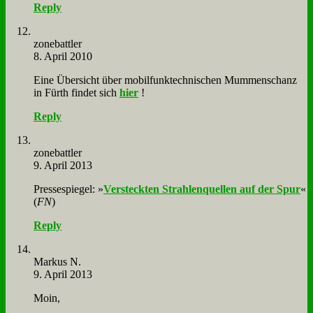
Reply
zone­batt­ler
8. April 2010
Ei­ne Über­sicht über mo­bil­funk­tech­ni­schen Mum­men­schanz
in Fürth fin­det sich
hier
!
Reply
zone­batt­ler
9. April 2013
Pres­se­spie­gel: »
Ver­steck­ten Strah­len­quel­len auf der Spur
«
(
FN
)
Reply
Mar­kus N.
9. April 2013
Moin,