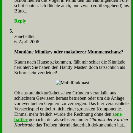
Schon flie­hen die Vö­gel in Pa­nik den un­heil­brin­gen­den Fort­
schritts­bo­ten. Ich flüch­te auch, und zwar (vor­über­ge­hend) ins
Bü­ro...
Reply
zone­batt­ler
6. April 2006
Mon­dä­ne Mi­mi­kry oder ma­ka­be­rer Mum­men­schanz?
Kaum nach Hau­se ge­kom­men, fällt mir schier die Kinn­la­de
her­un­ter: Sie ha­ben den Han­dy-Ma­sten doch tat­säch­lich als
Schorn­stein ver­klei­det!
Ob aus ar­chi­tek­tur­äs­the­ti­schen Grün­den ver­an­laßt, aus
schlech­tem Ge­wis­sen her­aus be­trie­ben oder um die An­la­ge
vor even­tu­el­len Geg­nern zu ver­ber­gen: Das hier ver­an­stal­te­te
Ver­steck­spiel ent­behrt nicht ei­ner gro­tes­ken Kom­po­nen­te.
Ein­mal mehr frei­lich wur­de die Rech­nung oh­ne den
zone­
batt­ler
ge­macht, der als selbst­er­nann­ter
Chro­nist der Für­ther
Karl­stra­ße
das Trei­ben hier­mit dau­er­haft do­ku­men­tiert hat...