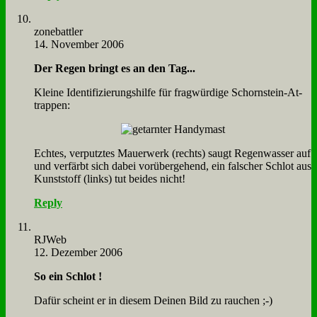
zone­batt­ler
14. November 2006
Der Re­gen bringt es an den Tag...
Klei­ne Iden­ti­fi­zie­rungs­hil­fe für frag­wür­di­ge Schorn­stein-At­
trap­pen:
Ech­tes, ver­putz­tes Mau­er­werk (rechts) saugt Re­gen­was­ser auf
und ver­färbt sich da­bei vor­über­ge­hend, ein fal­scher Schlot aus
Kunst­stoff (links) tut bei­des nicht!
Reply
RJ­Web
12. Dezember 2006
So ein Schlot !
Da­für scheint er in die­sem Dei­nen Bild zu rau­chen ;-)