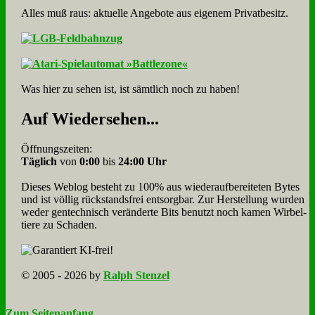
Alles muß raus: aktuelle An­ge­bo­te aus eigenem Privatbesitz.
Was hier zu sehen ist, ist sämt­lich noch zu haben!
Auf Wie­der­se­hen...
Öffnungszeiten:
Täglich
von
0:00
bis
24:00 Uhr
Dieses Weblog besteht zu 100% aus wie­der­auf­bereite­ten Bytes
und ist völlig rück­stands­frei ent­sorg­bar. Zur Herstellung wurden
weder gen­tech­nisch veränderte Bits benutzt noch kamen Wir­bel­
tiere zu Scha­den.
© 2005 - 2026 by
Ralph Stenzel
Zum Seitenanfang