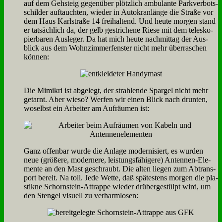
auf dem Geh­steig ge­gen­über plötz­lich am­bu­lan­te Park­ver­bots­
schil­der auf­tauch­ten, wie­der in Au­to­kran­län­ge die Stra­ße vor
dem Haus Karl­stra­ße 14 frei­hal­tend. Und heu­te mor­gen stand
er tat­säch­lich da, der gelb ge­stri­che­ne Rie­se mit dem te­le­s­ko­
pier­ba­ren Aus­le­ger. Da hat mich heu­te nach­mit­tag der Aus­
blick aus dem Wohn­zim­mer­fen­ster nicht mehr über­ra­schen
kön­nen:
Die Mi­mi­kri ist ab­ge­legt, der strah­len­de Spar­gel nicht mehr
ge­tarnt. Aber wie­so? Wer­fen wir ei­nen Blick nach drun­ten,
wo­selbst ein Ar­bei­ter am Auf­räu­men ist:
Ganz of­fen­bar wur­de die An­la­ge mo­der­ni­siert, es wur­den
neue (grö­ße­re, mo­der­ne­re, lei­stungs­fä­hi­ge­re) An­ten­nen-Ele­
men­te an den Mast ge­schraubt. Die al­ten lie­gen zum Ab­trans­
port be­reit. Na toll. Je­de Wet­te, daß spä­te­stens mor­gen die pla­
stik­ne Schorn­stein-At­trap­pe wie­der drü­ber­ge­stülpt wird, um
den Sten­gel vi­su­ell zu ver­harm­lo­sen: