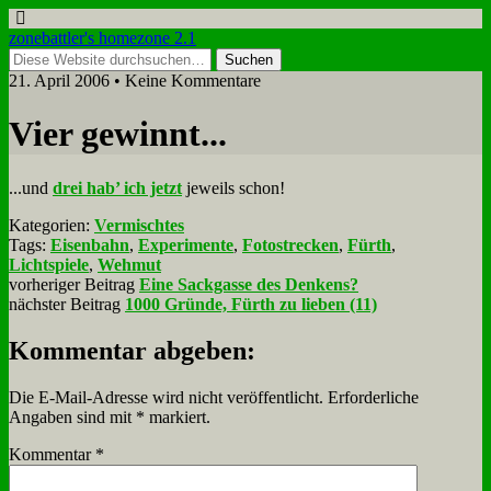
zonebattler's homezone 2.1
21. April 2006 • Keine Kommentare
Vier ge­winnt...
...und
drei hab’ ich jetzt
je­weils schon!
Kategorien:
Vermischtes
Tags:
Eisenbahn
,
Experimente
,
Fotostrecken
,
Fürth
,
Lichtspiele
,
Wehmut
vorheriger Beitrag
Eine Sackgasse des Denkens?
nächster Beitrag
1000 Gründe, Fürth zu lieben (11)
Kommentar abgeben:
Die E-Mail-Adresse wird nicht veröffentlicht.
Erforderliche
Angaben sind mit
*
markiert.
Kommentar
*