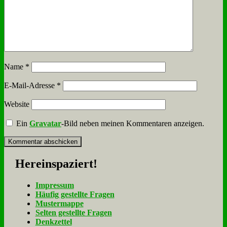
Name
*
E-Mail-Adresse
*
Website
Ein
Gravatar
-Bild neben meinen Kommentaren anzeigen.
Her­ein­spa­ziert!
Im­pres­sum
Häu­fig ge­stell­te Fra­gen
Mu­ster­map­pe
Sel­ten ge­stell­te Fra­gen
Denk­zet­tel