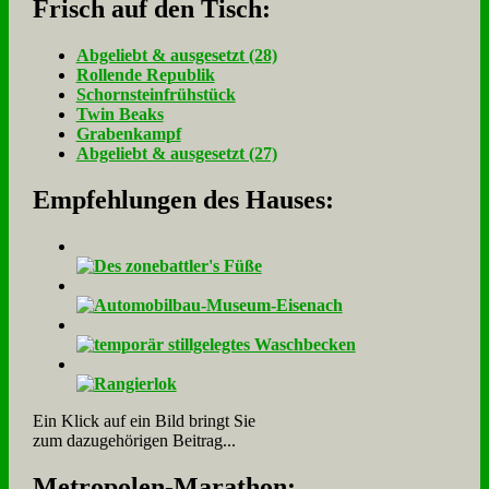
Frisch auf den Tisch:
Ab­ge­liebt & aus­ge­setzt (28)
Rol­len­de Re­pu­blik
Schorn­stein­früh­stück
Twin Beaks
Gra­ben­kampf
Ab­ge­liebt & aus­ge­setzt (27)
Empfehlungen des Hauses:
Ein Klick auf ein Bild bringt Sie
zum dazugehörigen Beitrag...
Me­tro­po­len-Ma­ra­thon: