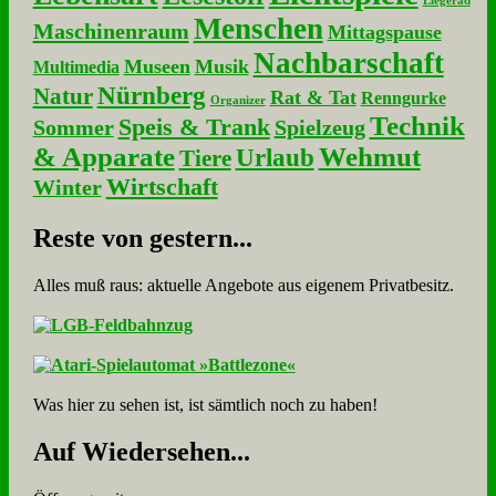
Liegerad
Menschen
Maschinenraum
Mittagspause
Nachbarschaft
Museen
Musik
Multimedia
Nürnberg
Natur
Rat & Tat
Renngurke
Organizer
Technik
Speis & Trank
Sommer
Spielzeug
& Apparate
Wehmut
Urlaub
Tiere
Wirtschaft
Winter
Re­ste von ge­stern...
Alles muß raus: aktuelle An­ge­bo­te aus eigenem Privatbesitz.
Was hier zu sehen ist, ist sämt­lich noch zu haben!
Auf Wie­der­se­hen...