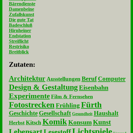
Bärendienste
Damenbeine
Zufallskunst
Die gute Tat
Badeschluß
Hirnheiner
Endstation
Streiflicht
Restrisiko
Breitblick
Zu­ta­ten:
Architektur
Beruf
Computer
Ausstellungen
Design & Gestaltung
Eisenbahn
Experimente
Film & Fernsehen
Fotostrecken
Fürth
Frühling
Geschichte
Gesellschaft
Haushalt
Gesundheit
Komik
Kunst
Konsum
Kitsch
Herbst
Lichtspiele
Lebensart
Lesestoff