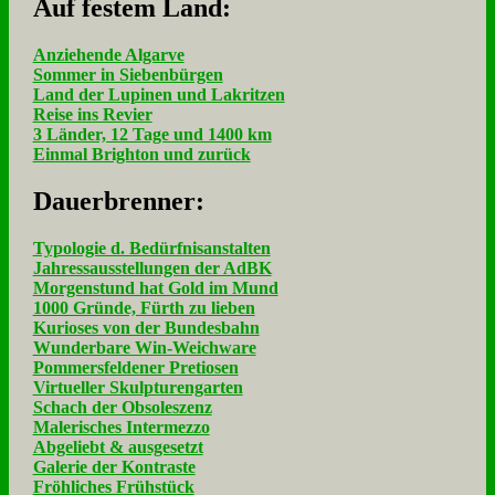
Auf fe­stem Land:
Anziehende Algarve
Sommer in Siebenbürgen
Land der Lupinen und Lakritzen
Reise ins Revier
3 Länder, 12 Tage und 1400 km
Einmal Brighton und zurück
Dau­er­bren­ner:
Typologie d. Bedürfnisanstalten
Jahressausstellungen der AdBK
Morgenstund hat Gold im Mund
1000 Gründe, Fürth zu lieben
Kurioses von der Bundesbahn
Wunderbare Win-Weichware
Pommersfeldener Pretiosen
Virtueller Skulpturengarten
Schach der Obsoleszenz
Malerisches Intermezzo
Abgeliebt & ausgesetzt
Galerie der Kontraste
Fröhliches Frühstück