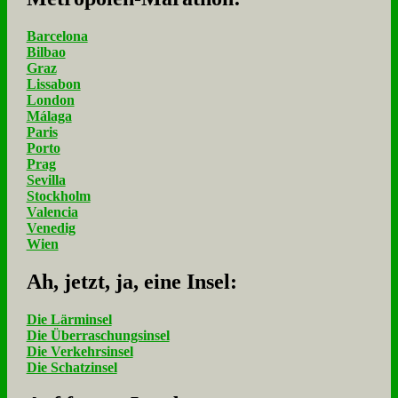
Barcelona
Bilbao
Graz
Lissabon
London
Málaga
Paris
Porto
Prag
Sevilla
Stockholm
Valencia
Venedig
Wien
Ah, jetzt, ja, ei­ne In­sel:
Die Lärminsel
Die Überraschungsinsel
Die Verkehrsinsel
Die Schatzinsel