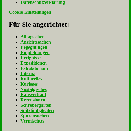
Da­ten­schutz­er­klä­rung
Cookie-Einstellungen
Für Sie an­ge­rich­tet:
Alltagsleben
Ansichtssachen
Begegnungen
Empfehlungen
Ereignisse
Expeditionen
Fabulatorium
Interna
Kulturelles
Kurioses
Nostalgisches
Rausverkauf
Rezensionen
Schrebergarten
Spitzfindigkeiten
Spurensuchen
Vermischtes