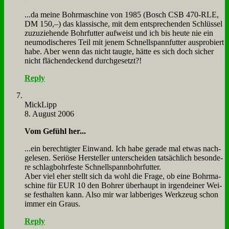
...da mei­ne Bohr­ma­schi­ne von 1985 (Bosch CSB 470-RLE,
DM 150,–) das klas­si­sche, mit dem ent­spre­chen­den Schlüs­sel
zu­zu­zie­hen­de Bohr­fut­ter auf­weist und ich bis heu­te nie ein
neu­mo­di­sche­res Teil mit je­nem Schnell­spann­fut­ter aus­pro­biert
ha­be. Aber wenn das nicht taug­te, hät­te es sich doch si­cher
nicht flä­chen­deckend durch­ge­setzt?!
Reply
Mick­Lipp
8. August 2006
Vom Ge­fühl her...
...ein be­rech­tig­ter Ein­wand. Ich ha­be ge­ra­de mal et­was nach­
ge­le­sen. Se­riö­se Her­stel­ler un­ter­schei­den tat­säch­lich be­son­de­
re schlag­bohr­fe­ste Schnell­spann­bohr­fut­ter.
Aber viel eher stellt sich da wohl die Fra­ge, ob ei­ne Bohr­ma­
schi­ne für EUR 10 den Boh­rer über­haupt in ir­gend­ei­ner Wei­
se fest­hal­ten kann. Al­so mir war lab­be­ri­ges Werk­zeug schon
im­mer ein Graus.
Reply