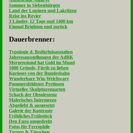
Sommer in Siebenbürgen
Land der Lupinen und Lakritzen
Reise ins Revier
3 Länder, 12 Tage und 1400 km
Einmal Brighton und zurück
Dau­er­bren­ner:
Typologie d. Bedürfnisanstalten
Jahressausstellungen der AdBK
Morgenstund hat Gold im Mund
1000 Gründe, Fürth zu lieben
Kurioses von der Bundesbahn
Wunderbare Win-Weichware
Pommersfeldener Pretiosen
Virtueller Skulpturengarten
Schach der Obsoleszenz
Malerisches Intermezzo
Abgeliebt & ausgesetzt
Galerie der Kontraste
Fröhliches Frühstück
Den Euro umgedreht
Fotos für Ferrophile
Tarnen & Täuschen