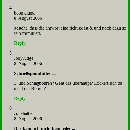
boo­me­rang
8. August 2006
ge­ste­he, dass die ant­wort ei­ne rich­ti­ge ist & und noch da­zu so
fein for­mu­liert.
Reply
Jol­ly­Judge
8. August 2006
Schnell­spann­fut­ter ...
... und Schlag­boh­ren? Geht das über­haupt? Lockert sich da
nicht der Boh­rer?
Reply
zone­batt­ler
8. August 2006
Das kann ich nicht be­ur­tei­len...