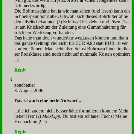
Nun gut, das weiß ich jetzt. Al­so mir scheint fol­gen­des ziem­
lich merk­wür­dig:
Die Bohr­ma­schi­ne hat ja wie man se­hen (und le­sen) kann ein
Schnell­spann­bohr­fut­ter. Ob­wohl sich die­ses Bohr­fut­ter oh­ne
den all­seits be­kann­ten (?) Schlüs­sel fest­zie­hen und lö­sen lässt,
ist am Knick­schutz der Zu­lei­tung ei­ne Gum­mi­hal­te­rung für
solch ein Werk­zeug vor­han­den.
Das hät­te man doch wun­der­bar weg­las­sen kön­nen und dann
das gan­ze Ge­lump viel­leicht für EUR 9,98 statt EUR 10 ver­
kau­fen kön­nen. Man sieht al­so: Selbst Bohr­ma­schi­nen in die­
ser Preis­klas­se sind noch nicht auf mi­ni­ma­le Ko­sten op­ti­miert
;-)
Reply
zone­batt­ler
8. August 2006
Das ist auch ei­ne net­te Ant­wort...
...die ich zu­dem nicht bes­ser hät­te for­mu­lie­ren kön­nen: Mein
lie­ber Herr (?)
Mick­Lipp
, Du bist ein schlau­er Fuchs! Mei­ne
Hoch­ach­tung! :-)
Reply