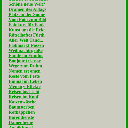
Schöne neue Welt?
Dramen des Alltags
Platz an der Sonne
Vom Foto zum Bild
Fotokurs für Faule
Kunst um die Ecke
Rätselhaftes Fürth
Aller Welt Tand...
Flohmarkt-Possen
Weihnachtsgrüße
Funde im Fundus
Bonjour tristesse
Wege zum Ruhm
Nomen est omen
Reste vom Feste
Einmal im Leben
Memory-Effekte
Reisen ins Licht
Reisen im Kopf
Katzenwäsche
Baumsterben
Rotkäppchen
Bärendienste
Damenbeine
Zufallskunst