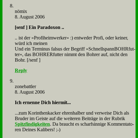
nö­mix
8. August 2006
[senf ] Ein Pa­ra­do­xon ..
.. ist der »Pro­fi­heim­wer­ker« :) ent­we­der Pro­fi, oder kei­ner,
würd ich mei­nen
Und ein Ter­mi­nus fal­sus der Be­griff »Schnell­spann­BOHR­fut­
ter«, das BOH­RER­fut­ter nimmt den Boh­rer auf, nicht den
Bohr. [/senf ]
Reply
zone­batt­ler
8. August 2006
Ich er­nen­ne Dich hier­mit...
...zum Ko­rin­then­kacker eh­ren­hal­ber und ver­wei­se Dich als
Bru­der im Gei­ste auf die wei­te­ren Bei­trä­ge in der Ru­brik
Spitz­fin­dig­kei­ten
. Da braucht es scharf­sin­ni­ge Kom­men­ta­to­
ren Dei­nes Ka­li­bers! ;-)