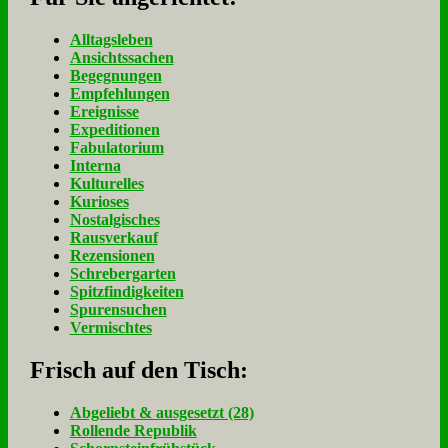
Alltagsleben
Ansichtssachen
Begegnungen
Empfehlungen
Ereignisse
Expeditionen
Fabulatorium
Interna
Kulturelles
Kurioses
Nostalgisches
Rausverkauf
Rezensionen
Schrebergarten
Spitzfindigkeiten
Spurensuchen
Vermischtes
Frisch auf den Tisch:
Ab­ge­liebt & aus­ge­setzt (28)
Rol­len­de Re­pu­blik