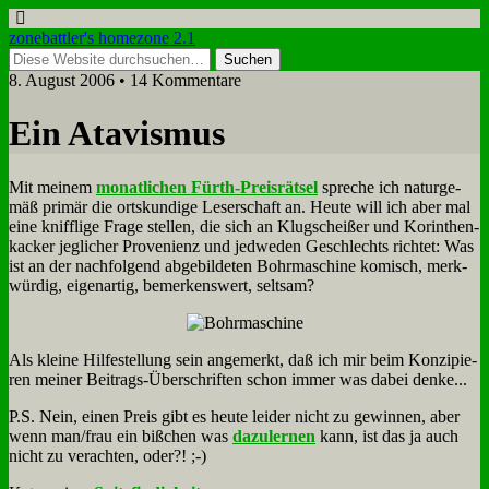
zonebattler's homezone 2.1
8. August 2006 • 14 Kommentare
Ein Ata­vis­mus
Mit mei­nem
mo­nat­li­chen Fürth-Preis­rät­sel
spre­che ich na­tur­ge­
mäß pri­mär die orts­kun­di­ge Le­ser­schaft an. Heu­te will ich aber mal
ei­ne kniff­li­ge Fra­ge stel­len, die sich an Klug­schei­ßer und Ko­rin­then­
kacker jeg­li­cher Pro­ve­ni­enz und jed­we­den Ge­schlechts rich­tet: Was
ist an der nach­fol­gend ab­ge­bil­de­ten Bohr­ma­schi­ne ko­misch, merk­
wür­dig, ei­gen­ar­tig, be­mer­kens­wert, selt­sam?
Als klei­ne Hil­fe­stel­lung sein an­ge­merkt, daß ich mir beim Kon­zi­pie­
ren mei­ner Bei­trags-Über­schrif­ten schon im­mer was da­bei den­ke...
P.S. Nein, ei­nen Preis gibt es heu­te lei­der nicht zu ge­win­nen, aber
wenn man/frau ein biß­chen was
da­zu­ler­nen
kann, ist das ja auch
nicht zu ver­ach­ten, oder?! ;-)