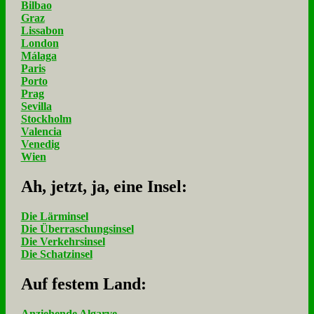
Bilbao
Graz
Lissabon
London
Málaga
Paris
Porto
Prag
Sevilla
Stockholm
Valencia
Venedig
Wien
Ah, jetzt, ja, ei­ne In­sel:
Die Lärminsel
Die Überraschungsinsel
Die Verkehrsinsel
Die Schatzinsel
Auf fe­stem Land:
Anziehende Algarve