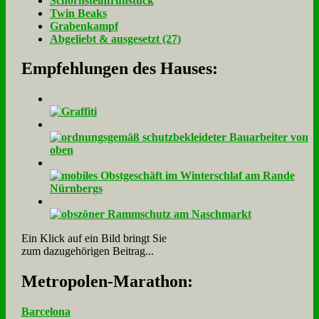
Schorn­stein­früh­stück
Twin Beaks
Gra­ben­kampf
Ab­ge­liebt & aus­ge­setzt (27)
Empfehlungen des Hauses:
Ein Klick auf ein Bild bringt Sie
zum dazugehörigen Beitrag...
Me­tro­po­len-Ma­ra­thon:
Barcelona