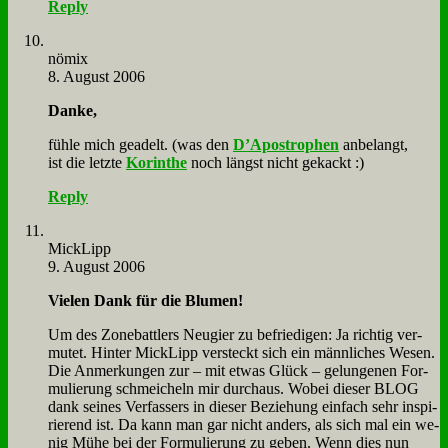
Reply
nö­mix
8. August 2006
Dan­ke,
füh­le mich ge­adelt. (was den
D’A­po­stro­phen
an­be­langt,
ist die letz­te
Ko­rin­the
noch längst nicht ge­kackt :)
Reply
Mick­Lipp
9. August 2006
Vie­len Dank für die Blu­men!
Um des Zone­batt­lers Neu­gier zu be­frie­di­gen: Ja rich­tig ver­
mu­tet. Hin­ter Mick­Lipp ver­steckt sich ein männ­li­ches We­sen.
Die An­mer­kun­gen zur – mit et­was Glück – ge­lun­ge­nen For­
mu­lie­rung schmei­cheln mir durch­aus. Wo­bei die­ser BLOG
dank sei­nes Ver­fas­sers in die­ser Be­zie­hung ein­fach sehr in­spi­
rie­rend ist. Da kann man gar nicht an­ders, als sich mal ein we­
nig Mü­he bei der For­mu­lie­rung zu ge­ben. Wenn dies nun