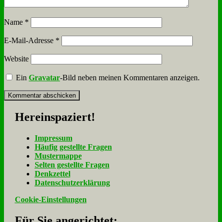
Name
*
E-Mail-Adresse
*
Website
Ein
Gravatar
-Bild neben meinen Kommentaren anzeigen.
Her­ein­spa­ziert!
Im­pres­sum
Häu­fig ge­stell­te Fra­gen
Mu­ster­map­pe
Sel­ten ge­stell­te Fra­gen
Denk­zet­tel
Da­ten­schutz­er­klä­rung
Cookie-Einstellungen
Für Sie an­ge­rich­tet: