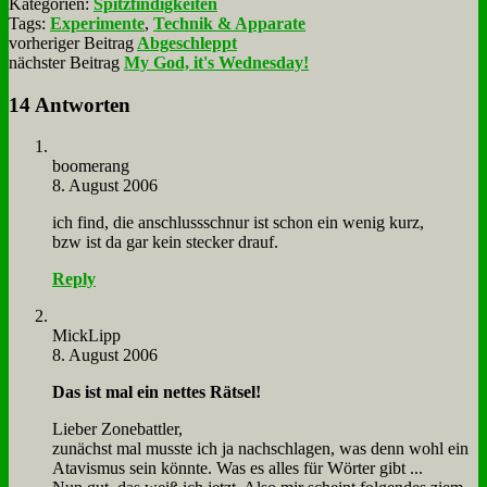
Kategorien:
Spitzfindigkeiten
Tags:
Experimente
,
Technik & Apparate
vorheriger Beitrag
Abgeschleppt
nächster Beitrag
My God, it's Wednesday!
14 Antworten
boo­me­rang
8. August 2006
ich find, die an­schluss­schnur ist schon ein we­nig kurz,
bzw ist da gar kein stecker drauf.
Reply
Mick­Lipp
8. August 2006
Das ist mal ein net­tes Rät­sel!
Lie­ber Zone­batt­ler,
zu­nächst mal muss­te ich ja nach­schla­gen, was denn wohl ein
Ata­vis­mus sein könn­te. Was es al­les für Wör­ter gibt ...