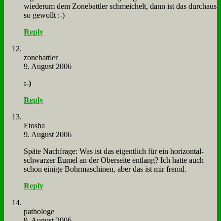
wie­der­um dem Zone­batt­ler schmei­chelt, dann ist das durch­aus
so ge­wollt :-)
Reply
zone­batt­ler
9. August 2006
:-)
Reply
Eto­sha
9. August 2006
Spä­te Nach­fra­ge: Was ist das ei­gent­lich für ein ho­ri­zon­tal­
schwar­zer Eu­mel an der Ober­sei­te ent­lang? Ich hat­te auch
schon ei­ni­ge Bohr­ma­schi­nen, aber das ist mir fremd.
Reply
pa­tho­lo­ge
9. August 2006