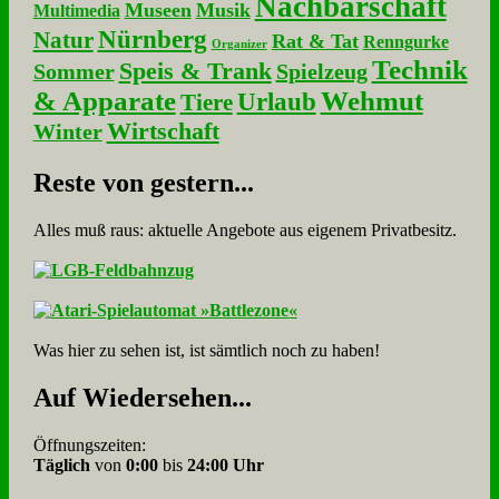
Nachbarschaft
Museen
Musik
Multimedia
Nürnberg
Natur
Rat & Tat
Renngurke
Organizer
Technik
Speis & Trank
Sommer
Spielzeug
& Apparate
Wehmut
Urlaub
Tiere
Wirtschaft
Winter
Re­ste von ge­stern...
Alles muß raus: aktuelle An­ge­bo­te aus eigenem Privatbesitz.
Was hier zu sehen ist, ist sämt­lich noch zu haben!
Auf Wie­der­se­hen...
Öffnungszeiten:
Täglich
von
0:00
bis
24:00 Uhr