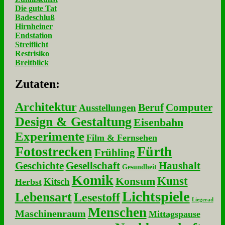
Die gute Tat
Badeschluß
Hirnheiner
Endstation
Streiflicht
Restrisiko
Breitblick
Zu­ta­ten:
Architektur
Beruf
Computer
Ausstellungen
Design & Gestaltung
Eisenbahn
Experimente
Film & Fernsehen
Fotostrecken
Fürth
Frühling
Geschichte
Gesellschaft
Haushalt
Gesundheit
Komik
Kunst
Konsum
Kitsch
Herbst
Lichtspiele
Lebensart
Lesestoff
Liegerad
Menschen
Maschinenraum
Mittagspause