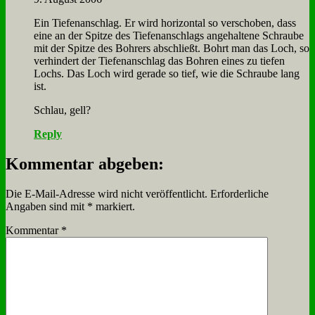
Ein Tie­fen­an­schlag. Er wird ho­ri­zon­tal so ver­scho­ben, dass
ei­ne an der Spit­ze des Tie­fen­an­schlags an­ge­hal­te­ne Schrau­be
mit der Spit­ze des Boh­rers ab­schließt. Bohrt man das Loch, so
ver­hin­dert der Tie­fen­an­schlag das Boh­ren ei­nes zu tie­fen
Lochs. Das Loch wird ge­ra­de so tief, wie die Schrau­be lang
ist.
Schlau, gell?
Reply
Kommentar abgeben:
Die E-Mail-Adresse wird nicht veröffentlicht.
Erforderliche
Angaben sind mit
*
markiert.
Kommentar
*