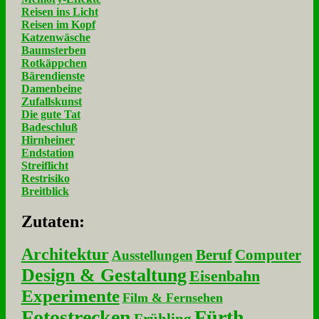
Reisen ins Licht
Reisen im Kopf
Katzenwäsche
Baumsterben
Rotkäppchen
Bärendienste
Damenbeine
Zufallskunst
Die gute Tat
Badeschluß
Hirnheiner
Endstation
Streiflicht
Restrisiko
Breitblick
Zu­ta­ten:
Architektur
Beruf
Computer
Ausstellungen
Design & Gestaltung
Eisenbahn
Experimente
Film & Fernsehen
Fotostrecken
Fürth