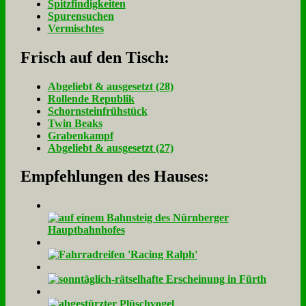
Spitzfindigkeiten
Spurensuchen
Vermischtes
Frisch auf den Tisch:
Ab­ge­liebt & aus­ge­setzt (28)
Rol­len­de Re­pu­blik
Schorn­stein­früh­stück
Twin Beaks
Gra­ben­kampf
Ab­ge­liebt & aus­ge­setzt (27)
Empfehlungen des Hauses: