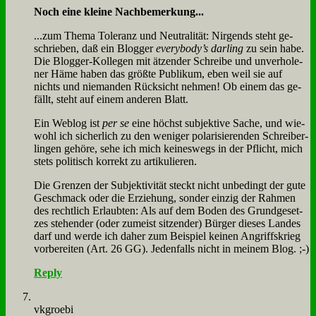
Noch ei­ne klei­ne Nach­be­mer­kung...
...zum The­ma To­le­ranz und Neu­tra­li­tät: Nir­gends steht ge­
schrie­ben, daß ein Blog­ger
everybody’s dar­ling
zu sein ha­be.
Die Blog­ger-Kol­le­gen mit ät­zen­der Schrei­be und un­ver­ho­le­
ner Hä­me ha­ben das größ­te Pu­bli­kum, eben weil sie auf
nichts und nie­man­den Rück­sicht neh­men! Ob ei­nem das ge­
fällt, steht auf ei­nem an­de­ren Blatt.
Ein Web­log ist
per se
ei­ne höchst sub­jek­ti­ve Sa­che, und wie­
wohl ich si­cher­lich zu den we­ni­ger po­la­ri­sie­ren­den Schrei­ber­
lin­gen ge­hö­re, se­he ich mich kei­nes­wegs in der Pflicht, mich
stets po­li­tisch kor­rekt zu ar­ti­ku­lie­ren.
Die Gren­zen der Sub­jek­ti­vi­tät steckt nicht un­be­dingt der gu­te
Ge­schmack oder die Er­zie­hung, son­der ein­zig der Rah­men
des recht­lich Er­laub­ten: Als auf dem Bo­den des Grund­ge­set­
zes ste­hen­der (oder zu­meist sit­zen­der) Bür­ger die­ses Lan­des
darf und wer­de ich da­her zum Bei­spiel kei­nen An­griffs­krieg
vor­be­rei­ten (Art. 26 GG). Je­den­falls nicht in mei­nem Blog. ;-)
Reply
vkgroe­bi