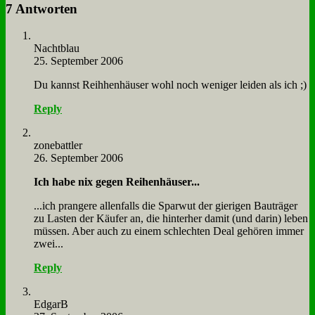
7 Antworten
Nacht­blau
25. September 2006
Du kannst Reih­hen­häu­ser wohl noch we­ni­ger lei­den als ich ;)
Reply
zone­batt­ler
26. September 2006
Ich ha­be nix ge­gen Rei­hen­häu­ser...
...ich pran­ge­re al­len­falls die Spar­wut der gie­ri­gen Bau­trä­ger
zu La­sten der Käu­fer an, die hin­ter­her da­mit (und dar­in) le­ben
müs­sen. Aber auch zu ei­nem schlech­ten Deal ge­hö­ren im­mer
zwei...
Reply
Ed­garB