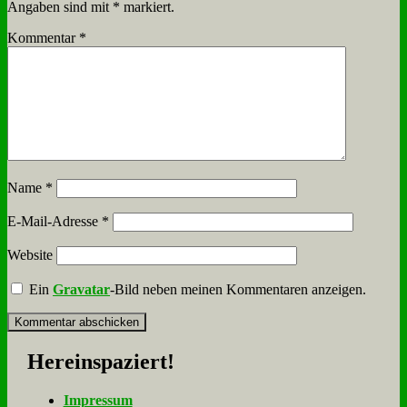
Angaben sind mit
*
markiert.
Kommentar
*
Name
*
E-Mail-Adresse
*
Website
Ein
Gravatar
-Bild neben meinen Kommentaren anzeigen.
Her­ein­spa­ziert!
Im­pres­sum