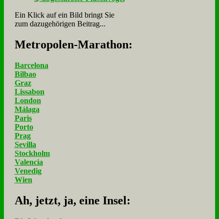
Ein Klick auf ein Bild bringt Sie
zum dazugehörigen Beitrag...
Me­tro­po­len-Ma­ra­thon:
Barcelona
Bilbao
Graz
Lissabon
London
Málaga
Paris
Porto
Prag
Sevilla
Stockholm
Valencia
Venedig
Wien
Ah, jetzt, ja, ei­ne In­sel: