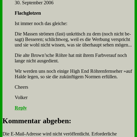
30. September 2006
Flach­glot­zen
Ist im­mer noch das glei­che:
Die Mas­sen strö­men (fast) un­kri­tisch zu dem (noch nicht be­
sagt) Bes­se­ren; schlicht­weg, weil es die Wer­bung ver­spricht
und sie wohl nicht wis­sen, was sie über­haupt se­hen mö­gen...
Die al­te Brown’sche Röh­re hat mit ih­rem Farb­ver­auf noch
lan­ge nicht aus­ge­dient.
Wir wer­den uns noch ei­ni­ge High End Röh­ren­fern­se­her »auf
Hal­de le­gen, so sie die zu­künf­ti­gem Nor­men er­fül­len.
Che­ers
Vol­ker
Reply
Kommentar abgeben:
Die E-Mail-Adresse wird nicht veröffentlicht.
Erforderliche