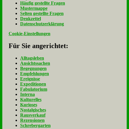
Häu­fig ge­stell­te Fra­gen
Mu­ster­map­pe
Sel­ten ge­stell­te Fra­gen
Denk­zet­tel
Da­ten­schutz­er­klä­rung
Cookie-Einstellungen
Für Sie an­ge­rich­tet:
Alltagsleben
Ansichtssachen
Begegnungen
Empfehlungen
Ereignisse
Expeditionen
Fabulatorium
Interna
Kulturelles
Kurioses
Nostalgisches
Rausverkauf
Rezensionen
Schrebergarten