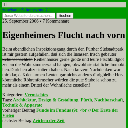
zonebattler's homezone 2.1
25. September 2006 • 7 Kommentare
Ei­gen­hei­mers Flucht nach vorn
Beim abend­li­chen In­spek­ti­ons­gang durch den Für­ther Süd­stadt­park
ist mir ge­stern auf­ge­fal­len, daß sich die In­sas­sen frisch ge­bau­ter
Schuh­schach­teln
Rei­hen­häu­ser ger­ne gro­ße und teu­re Flach­bild­glot­
zen an die Wohn­zim­mer­wand hän­gen, ob­wohl sie statt­li­che Im­mo­bi­
li­en-Dar­le­hen ab­zu­stot­tern ha­ben. Nach kur­zem Nach­den­ken war
mir klar, daß den ar­men Leu­ten gar nichts an­de­res üb­rig­bleibt: Her­
kömm­li­che Röh­ren­fern­se­her wür­den die gu­te Stu­be ja schon zu
mehr als ei­nem Drit­tel der Wohn­flä­che zu­stel­len!
Kategorien:
Vermischtes
Tags:
Architektur
,
Design & Gestaltung
,
Fürth
,
Nachbarschaft
,
Technik & Apparate
vorheriger Beitrag
Funde im Fundus (9): <br />Der Erste der
Vielen
nächster Beitrag
Zeichen der Zeit