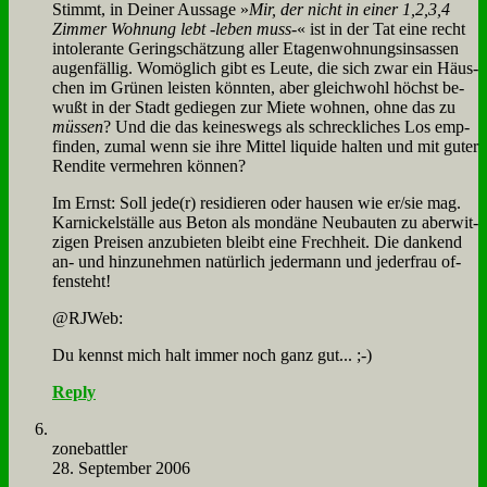
Stimmt, in Dei­ner Aus­sa­ge »
Mir, der nicht in ei­ner 1,2,3,4
Zim­mer Woh­nung lebt ‑le­ben muss-
« ist in der Tat ei­ne recht
in­to­le­ran­te Ge­ring­schät­zung al­ler Eta­gen­woh­nungs­in­sas­sen
au­gen­fäl­lig. Wo­mög­lich gibt es Leu­te, die sich zwar ein Häus­
chen im Grü­nen lei­sten könn­ten, aber gleich­wohl höchst be­
wußt in der Stadt ge­die­gen zur Mie­te woh­nen, oh­ne das zu
müs­sen
? Und die das kei­nes­wegs als schreck­li­ches Los emp­
fin­den, zu­mal wenn sie ih­re Mit­tel li­qui­de hal­ten und mit gu­ter
Ren­di­te ver­meh­ren kön­nen?
Im Ernst: Soll jede(r) re­si­die­ren oder hau­sen wie er/sie mag.
Kar­nickel­stäl­le aus Be­ton als mon­dä­ne Neu­bau­ten zu aber­wit­
zi­gen Prei­sen an­zu­bie­ten bleibt ei­ne Frech­heit. Die dan­kend
an- und hin­zu­neh­men na­tür­lich je­der­mann und je­der­frau of­
fen­steht!
@RJWeb:
Du kennst mich halt im­mer noch ganz gut... ;-)
Reply
zone­batt­ler
28. September 2006