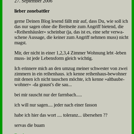
27. September 2006
lie­ber zone­batt­ler
ger­ne Dei­nen Blog le­send fällt mir auf, dass Du, wie soll ich
das nur sa­gen oh­ne die Breit­sei­te zum An­griff bie­tend, die
»Rei­hen­häus­ler« schein­bar (ja, das ist es, ei­ne sehr ver­wa­
sche­ne Aus­sa­ge, die kei­ner zum An­griff neh­men muss) nicht
magst.
Mir, der nicht in ei­ner 1,2,3,4 Zim­mer Woh­nung lebt ‑le­ben
muss- ist je­de Le­bens­form gleich wich­tig.
Ich er­in­ne­re mich an den um­zug mei­ner schwe­ster von zwei
zim­mern in ein rei­hen­haus. ich ken­ne rei­hen­haus-be­woh­ner
mit de­nen ich nicht tau­schen möch­te, ich ken­ne »alt­bau­be­
woh­ner« ‑da graust’s die sau...
bei mir rauscht nur der farrn­bach.....
ich will nur sa­gen.... je­der nach ei­ner fas­son
ha­be ich hier das wort .... to­le­ranz... über­se­hen ??
ser­vas die buam