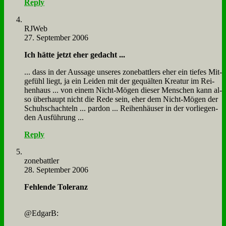
Reply
RJ­Web
27. September 2006
Ich hät­te jetzt eher ge­dacht ...
... dass in der Aus­sa­ge un­se­res zone­batt­lers eher ein tie­fes Mit­
ge­fühl liegt, ja ein Lei­den mit der ge­quäl­ten Krea­tur im Rei­
hen­haus ... von ei­nem Nicht-Mö­gen die­ser Men­schen kann al­
so über­haupt nicht die Re­de sein, eher dem Nicht-Mö­gen der
Schuh­schach­teln ... par­don ... Rei­hen­häu­ser in der vor­lie­gen­
den Aus­füh­rung ...
Reply
zone­batt­ler
28. September 2006
Feh­len­de To­le­ranz
@EdgarB: