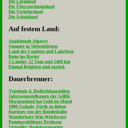
Die Lärminsel
Die Überraschungsinsel
Die Verkehrsinsel
Die Schatzinsel
Auf fe­stem Land:
Anziehende Algarve
Sommer in Siebenbürgen
Land der Lupinen und Lakritzen
Reise ins Revier
3 Länder, 12 Tage und 1400 km
Einmal Brighton und zurück
Dau­er­bren­ner:
Typologie d. Bedürfnisanstalten
Jahressausstellungen der AdBK
Morgenstund hat Gold im Mund
1000 Gründe, Fürth zu lieben
Kurioses von der Bundesbahn
Wunderbare Win-Weichware
Pommersfeldener Pretiosen
Virtueller Skulpturengarten