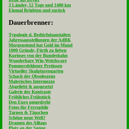
3 Länder, 12 Tage und 1400 km
Einmal Brighton und zurück
Dau­er­bren­ner:
Typologie d. Bedürfnisanstalten
Jahressausstellungen der AdBK
Morgenstund hat Gold im Mund
1000 Gründe, Fürth zu lieben
Kurioses von der Bundesbahn
Wunderbare Win-Weichware
Pommersfeldener Pretiosen
Virtueller Skulpturengarten
Schach der Obsoleszenz
Malerisches Intermezzo
Abgeliebt & ausgesetzt
Galerie der Kontraste
Fröhliches Frühstück
Den Euro umgedreht
Fotos für Ferrophile
Tarnen & Täuschen
Schöne neue Welt?
Dramen des Alltags
Platz an der Sonne