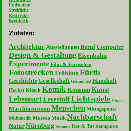
Endstation
Streiflicht
Restrisiko
Breitblick
Zu­ta­ten:
Architektur
Beruf
Computer
Ausstellungen
Design & Gestaltung
Eisenbahn
Experimente
Film & Fernsehen
Fotostrecken
Fürth
Frühling
Geschichte
Gesellschaft
Haushalt
Gesundheit
Komik
Kunst
Konsum
Kitsch
Herbst
Lichtspiele
Lebensart
Lesestoff
Liegerad
Menschen
Maschinenraum
Mittagspause
Nachbarschaft
Museen
Musik
Multimedia
Nürnberg
Natur
Rat & Tat
Renngurke
Organizer