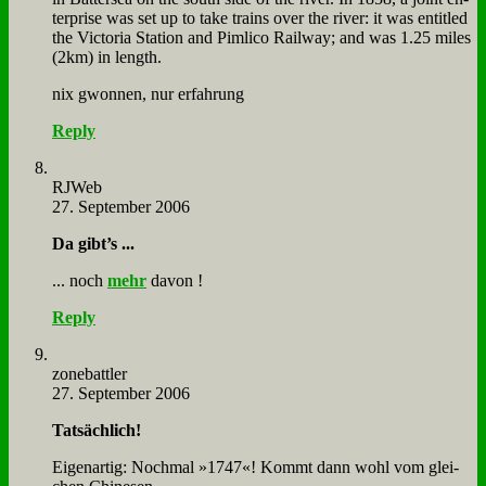
ter­pri­se was set up to ta­ke trains over the ri­ver: it was en­tit­led
the Vic­to­ria Sta­ti­on and Pim­li­co Rail­way; and was 1.25 mi­les
(2km) in length.
nix gwon­nen, nur er­fah­rung
Reply
RJ­Web
27. September 2006
Da gibt’s ...
... noch
mehr
da­von !
Reply
zone­batt­ler
27. September 2006
Tat­säch­lich!
Ei­gen­ar­tig: Noch­mal »1747«! Kommt dann wohl vom glei­