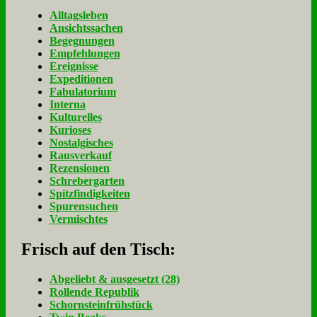
Alltagsleben
Ansichtssachen
Begegnungen
Empfehlungen
Ereignisse
Expeditionen
Fabulatorium
Interna
Kulturelles
Kurioses
Nostalgisches
Rausverkauf
Rezensionen
Schrebergarten
Spitzfindigkeiten
Spurensuchen
Vermischtes
Frisch auf den Tisch:
Ab­ge­liebt & aus­ge­setzt (28)
Rol­len­de Re­pu­blik
Schorn­stein­früh­stück