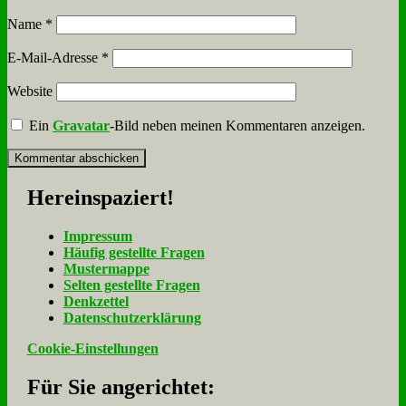
Name
*
E-Mail-Adresse
*
Website
Ein
Gravatar
-Bild neben meinen Kommentaren anzeigen.
Her­ein­spa­ziert!
Im­pres­sum
Häu­fig ge­stell­te Fra­gen
Mu­ster­map­pe
Sel­ten ge­stell­te Fra­gen
Denk­zet­tel
Da­ten­schutz­er­klä­rung
Cookie-Einstellungen
Für Sie an­ge­rich­tet: