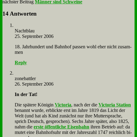
nächster Beitrag
Männer sind Schweine
14 Antworten
Nacht­blau
25. September 2006
18. Jahr­hun­dert und Bahn­hof pas­sen wohl eher nicht zu­sam­
men
Reply
zone­batt­ler
26. September 2006
In der Tat!
Die spä­te­re Kö­ni­gin
Vic­to­ria
, nach der die
Vic­to­ria Sta­ti­on
be­nannt wur­de, er­blick­te erst im Jah­re 1819 das Licht der
Welt (und hat als Kind zu­nächst nur ih­re Mut­ter­spra­che,
sprich Deutsch, ge­spro­chen). Sechs Jah­re spä­ter, al­so 1825,
nahm die
er­ste öf­fent­li­che Ei­sen­bahn
ih­ren Be­trieb auf: da
mu­tet ei­ne Bahn­hofs­uhr mit der Jah­res­zahl 1747 reich­lich bi­