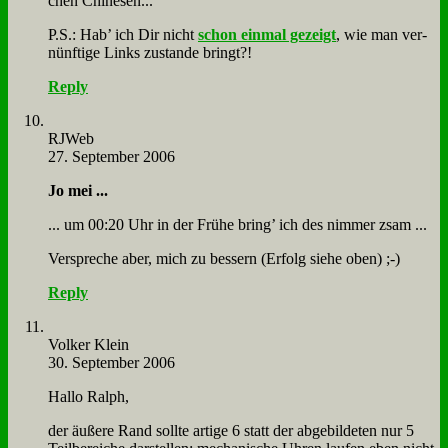
chen Chi­ne­sen...
P.S.: Hab’ ich Dir nicht
schon ein­mal ge­zeigt
, wie man ver­
nünf­ti­ge Links zu­stan­de bringt?!
Reply
RJ­Web
27. September 2006
Jo mei ...
... um 00:20 Uhr in der Frü­he bring’ ich des nim­mer zsam ...
Ver­spre­che aber, mich zu bes­sern (Er­folg sie­he oben) ;-)
Reply
Vol­ker Klein
30. September 2006
Hal­lo Ralph,
der äu­ße­re Rand soll­te ar­ti­ge 6 statt der ab­ge­bil­de­ten nur 5