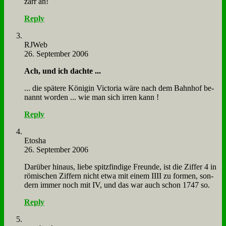
zarr an!
Reply
RJ­Web
26. September 2006
Ach, und ich dach­te ...
... die spä­te­re Kö­ni­gin Vic­to­ria wä­re nach dem Bahn­hof be­
nannt wor­den ... wie man sich ir­ren kann !
Reply
Eto­sha
26. September 2006
Dar­über hin­aus, lie­be spitz­fin­di­ge Freun­de, ist die Zif­fer 4 in
rö­mi­schen Zif­fern nicht et­wa mit ei­nem IIII zu for­men, son­
dern im­mer noch mit IV, und das war auch schon 1747 so.
Reply