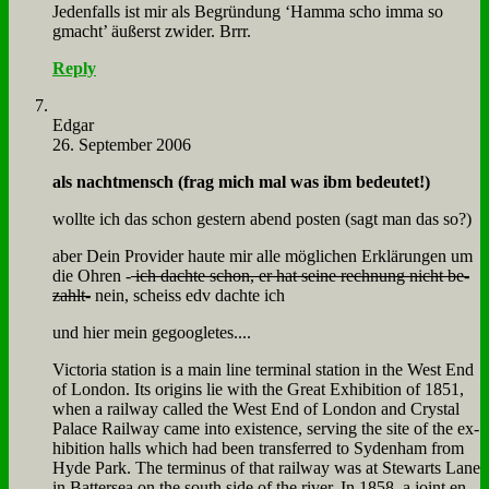
Je­den­falls ist mir als Be­grün­dung ‘Ham­ma scho im­ma so
gmacht’ äu­ßerst zwi­der. Brrr.
Reply
Ed­gar
26. September 2006
als nacht­mensch (frag mich mal was ibm be­deu­tet!)
woll­te ich das schon ge­stern abend po­sten (sagt man das so?)
aber Dein Pro­vi­der hau­te mir al­le mög­li­chen Er­klä­run­gen um
die Oh­ren -
ich dach­te schon, er hat sei­ne rech­nung nicht be­
zahlt-
nein, scheiss edv dach­te ich
und hier mein ge­goo­gle­tes....
Vic­to­ria sta­ti­on is a main li­ne ter­mi­nal sta­ti­on in the West End
of Lon­don. Its ori­g­ins lie wi­th the Gre­at Ex­hi­bi­ti­on of 1851,
when a rail­way cal­led the West End of Lon­don and Cry­stal
Pa­lace Rail­way ca­me in­to exi­stence, ser­ving the site of the ex­
hi­bi­ti­on halls which had be­en trans­fer­red to Sy­den­ham from
Hyde Park. The ter­mi­nus of that rail­way was at Ste­warts La­ne
in Bat­ter­sea on the south si­de of the ri­ver. In 1858, a joint en­