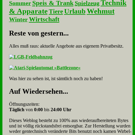
Technik
Speis & Trank
Sommer
Spielzeug
& Apparate
Wehmut
Urlaub
Tiere
Wirtschaft
Winter
Re­ste von ge­stern...
Alles muß raus: aktuelle An­ge­bo­te aus eigenem Privatbesitz.
Was hier zu sehen ist, ist sämt­lich noch zu haben!
Auf Wie­der­se­hen...
Öffnungszeiten:
Täglich
von
0:00
bis
24:00 Uhr
Dieses Weblog besteht zu 100% aus wie­der­auf­bereite­ten Bytes
und ist völlig rück­stands­frei ent­sorg­bar. Zur Herstellung wurden
weder gen­tech­nisch veränderte Bits benutzt noch kamen Wir­bel­