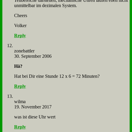
Teil­be­rei­che dar­stel­len; me­cha­ni­sche Uh­ren lau­fen eben nicht
un­mit­tel­bar im de­zi­ma­len Sy­stem.
Che­ers
Vol­ker
Reply
zone­batt­ler
30. September 2006
Hä?
Hat bei Dir ei­ne Stun­de 12 x 6 = 72 Mi­nu­ten?
Reply
wil­ma
19. November 2017
was ist die­se Uhr wert
Reply