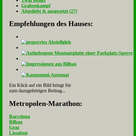
Twin Beaks
Gra­ben­kampf
Ab­ge­liebt & aus­ge­setzt (27)
Empfehlungen des Hauses:
Ein Klick auf ein Bild bringt Sie
zum dazugehörigen Beitrag...
Me­tro­po­len-Ma­ra­thon:
Barcelona
Bilbao
Graz
Lissabon