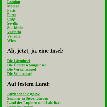
London
Málaga
Paris
Porto
Prag
Sevilla
Stockholm
Valencia
Venedig
Wien
Ah, jetzt, ja, ei­ne In­sel:
Die Lärminsel
Die Überraschungsinsel
Die Verkehrsinsel
Die Schatzinsel
Auf fe­stem Land:
Anziehende Algarve
Sommer in Siebenbürgen
Land der Lupinen und Lakritzen
Reise ins Revier