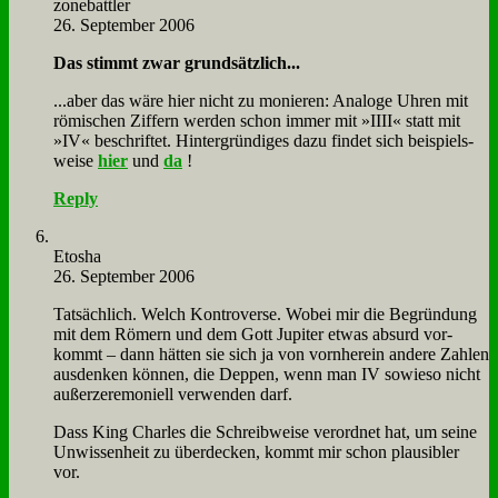
zone­batt­ler
26. September 2006
Das stimmt zwar grund­sätz­lich...
...aber das wä­re hier nicht zu mo­nie­ren: Ana­lo­ge Uh­ren mit
rö­mi­schen Zif­fern wer­den schon im­mer mit »IIII« statt mit
»IV« be­schrif­tet. Hin­ter­grün­di­ges da­zu fin­det sich bei­spiels­
wei­se
hier
und
da
!
Reply
Eto­sha
26. September 2006
Tat­säch­lich. Welch Kon­tro­ver­se. Wo­bei mir die Be­grün­dung
mit dem Rö­mern und dem Gott Ju­pi­ter et­was ab­surd vor­
kommt – dann hät­ten sie sich ja von vorn­her­ein an­de­re Zah­len
aus­den­ken kön­nen, die Dep­pen, wenn man IV so­wie­so nicht
auß­er­ze­re­mo­ni­ell ver­wen­den darf.
Dass King Charles die Schreib­wei­se ver­ord­net hat, um sei­ne
Un­wis­sen­heit zu über­decken, kommt mir schon plau­si­bler
vor.