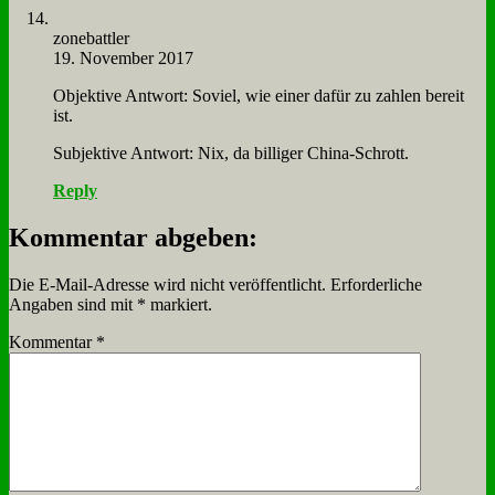
zone­batt­ler
19. November 2017
Ob­jek­ti­ve Ant­wort: So­viel, wie ei­ner da­für zu zah­len be­reit
ist.
Sub­jek­ti­ve Ant­wort: Nix, da bil­li­ger Chi­na-Schrott.
Reply
Kommentar abgeben:
Die E-Mail-Adresse wird nicht veröffentlicht.
Erforderliche
Angaben sind mit
*
markiert.
Kommentar
*