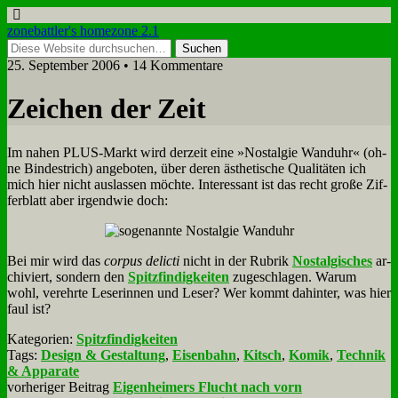
zonebattler's homezone 2.1
25. September 2006 • 14 Kommentare
Zei­chen der Zeit
Im na­hen PLUS-Markt wird der­zeit ei­ne »Nost­al­gie Wand­uhr« (oh­
ne Bin­de­strich) an­ge­bo­ten, über de­ren äs­the­ti­sche Qua­li­tä­ten ich
mich hier nicht aus­las­sen möch­te. In­ter­es­sant ist das recht gro­ße Zif­
fer­blatt aber ir­gend­wie doch:
Bei mir wird das
cor­pus de­lic­ti
nicht in der Ru­brik
Nost­al­gi­sches
ar­
chi­viert, son­dern den
Spitz­fin­dig­kei­ten
zu­ge­schla­gen. War­um
wohl, ver­ehr­te Le­se­rin­nen und Le­ser? Wer kommt da­hin­ter, was hier
faul ist?
Kategorien:
Spitzfindigkeiten
Tags:
Design & Gestaltung
,
Eisenbahn
,
Kitsch
,
Komik
,
Technik
& Apparate
vorheriger Beitrag
Eigenheimers Flucht nach vorn