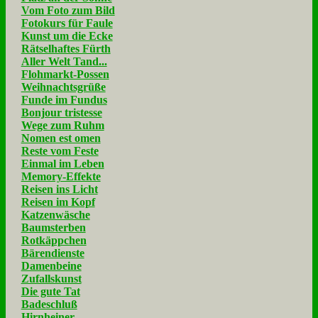
Vom Foto zum Bild
Fotokurs für Faule
Kunst um die Ecke
Rätselhaftes Fürth
Aller Welt Tand...
Flohmarkt-Possen
Weihnachtsgrüße
Funde im Fundus
Bonjour tristesse
Wege zum Ruhm
Nomen est omen
Reste vom Feste
Einmal im Leben
Memory-Effekte
Reisen ins Licht
Reisen im Kopf
Katzenwäsche
Baumsterben
Rotkäppchen
Bärendienste
Damenbeine
Zufallskunst
Die gute Tat
Badeschluß
Hirnheiner