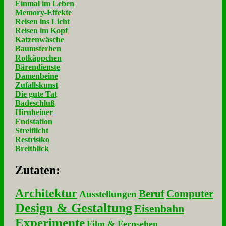
Einmal im Leben
Memory-Effekte
Reisen ins Licht
Reisen im Kopf
Katzenwäsche
Baumsterben
Rotkäppchen
Bärendienste
Damenbeine
Zufallskunst
Die gute Tat
Badeschluß
Hirnheiner
Endstation
Streiflicht
Restrisiko
Breitblick
Zu­ta­ten:
Architektur
Beruf
Computer
Ausstellungen
Design & Gestaltung
Eisenbahn
Experimente
Film & Fernsehen