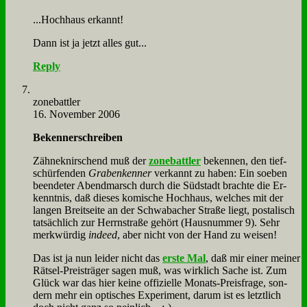
...Hoch­haus er­kannt!
Dann ist ja jetzt al­les gut...
Reply
zone­batt­ler
16. November 2006
Be­ken­ner­schrei­ben
Zäh­ne­knir­schend muß der
zone­batt­ler
be­ken­nen, den tief­
schür­fen­den
Gra­ben­ken­ner
ver­kannt zu ha­ben: Ein so­eben
be­en­de­ter Abend­marsch durch die Süd­stadt brach­te die Er­
kennt­nis, daß die­ses ko­mi­sche Hoch­haus, wel­ches mit der
lan­gen Breit­sei­te an der Schwa­ba­cher Stra­ße liegt, po­sta­lisch
tat­säch­lich zur Herrn­stra­ße ge­hört (Haus­num­mer 9). Sehr
merk­wür­dig
in­de­ed
, aber nicht von der Hand zu wei­sen!
Das ist ja nun lei­der nicht das
er­ste Mal
, daß mir ei­ner mei­ner
Rät­sel-Preis­trä­ger sa­gen muß, was wirk­lich Sa­che ist. Zum
Glück war das hier kei­ne of­fi­zi­el­le Mo­nats-Preis­fra­ge, son­
dern mehr ein op­ti­sches Ex­pe­ri­ment, dar­um ist es letzt­lich