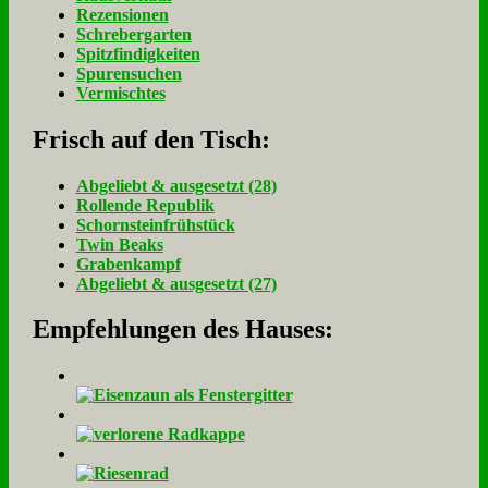
Rezensionen
Schrebergarten
Spitzfindigkeiten
Spurensuchen
Vermischtes
Frisch auf den Tisch:
Ab­ge­liebt & aus­ge­setzt (28)
Rol­len­de Re­pu­blik
Schorn­stein­früh­stück
Twin Beaks
Gra­ben­kampf
Ab­ge­liebt & aus­ge­setzt (27)
Empfehlungen des Hauses: