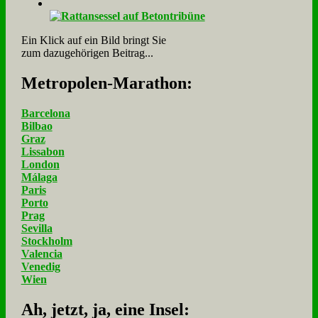
Ein Klick auf ein Bild bringt Sie
zum dazugehörigen Beitrag...
Me­tro­po­len-Ma­ra­thon:
Barcelona
Bilbao
Graz
Lissabon
London
Málaga
Paris
Porto
Prag
Sevilla
Stockholm
Valencia
Venedig
Wien
Ah, jetzt, ja, ei­ne In­sel: