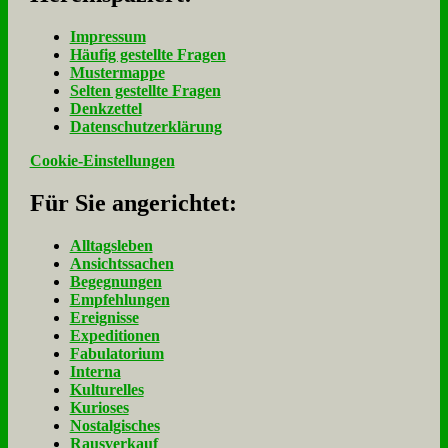
Im­pres­sum
Häu­fig ge­stell­te Fra­gen
Mu­ster­map­pe
Sel­ten ge­stell­te Fra­gen
Denk­zet­tel
Da­ten­schutz­er­klä­rung
Cookie-Einstellungen
Für Sie an­ge­rich­tet:
Alltagsleben
Ansichtssachen
Begegnungen
Empfehlungen
Ereignisse
Expeditionen
Fabulatorium
Interna
Kulturelles
Kurioses
Nostalgisches
Rausverkauf