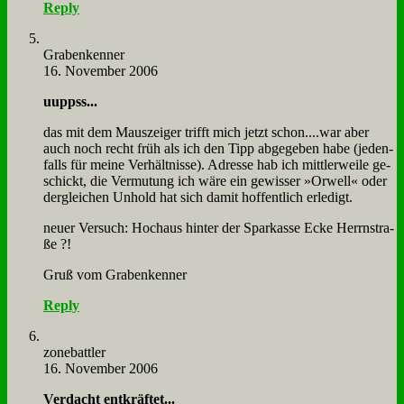
Reply
Gra­ben­ken­ner
16. November 2006
uuppss...
das mit dem Maus­zei­ger trifft mich jetzt schon....war aber
auch noch recht früh als ich den Tipp ab­ge­ge­ben ha­be (je­den­
falls für mei­ne Ver­hält­nis­se). Adres­se hab ich mitt­ler­wei­le ge­
schickt, die Ver­mu­tung ich wä­re ein ge­wis­ser »Or­well« oder
der­glei­chen Un­hold hat sich da­mit hof­fent­lich er­le­digt.
neu­er Ver­such: Hoch­aus hin­ter der Spar­kas­se Ecke Herrn­stra­
ße ?!
Gruß vom Gra­ben­ken­ner
Reply
zone­batt­ler
16. November 2006
Ver­dacht ent­kräf­tet...