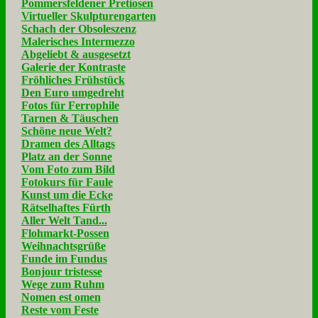
Pommersfeldener Pretiosen
Virtueller Skulpturengarten
Schach der Obsoleszenz
Malerisches Intermezzo
Abgeliebt & ausgesetzt
Galerie der Kontraste
Fröhliches Frühstück
Den Euro umgedreht
Fotos für Ferrophile
Tarnen & Täuschen
Schöne neue Welt?
Dramen des Alltags
Platz an der Sonne
Vom Foto zum Bild
Fotokurs für Faule
Kunst um die Ecke
Rätselhaftes Fürth
Aller Welt Tand...
Flohmarkt-Possen
Weihnachtsgrüße
Funde im Fundus
Bonjour tristesse
Wege zum Ruhm
Nomen est omen
Reste vom Feste