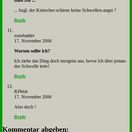
Hast Du ...
... bzgl. der Knir­scher-schie­ne kei­ne Schwel­len-angst ?
Reply
zone­batt­ler
17. November 2006
War­um soll­te ich?
Ich zie­he das Ding doch mor­gens aus, be­vor ich über je­man­
des Schwel­le tre­te!
Reply
RJ­Web
17. November 2006
Al­so doch !
Reply
Kommentar abgeben: