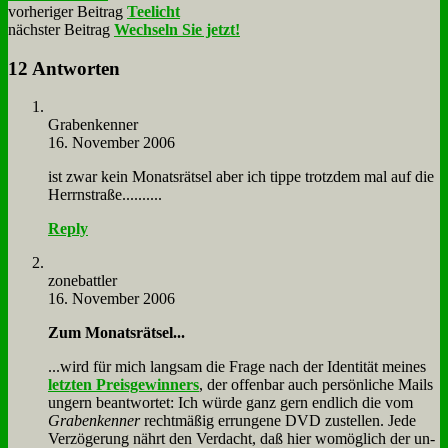
vorheriger Beitrag
Teelicht
nächster Beitrag
Wechseln Sie jetzt!
12 Antworten
Gra­ben­ken­ner
16. November 2006
ist zwar kein Mo­nats­rät­sel aber ich tip­pe trotz­dem mal auf die
Herrn­stra­ße..........
Reply
zone­batt­ler
16. November 2006
Zum Mo­nats­rät­sel...
...wird für mich lang­sam die Fra­ge nach der Iden­ti­tät mei­nes
letz­ten Preis­ge­win­ners
, der of­fen­bar auch per­sön­li­che Mails
un­gern be­ant­wor­tet: Ich wür­de ganz gern end­lich die vom
Gra­ben­ken­ner
recht­mä­ßig er­run­ge­ne DVD zu­stel­len. Je­de
Ver­zö­ge­rung nährt den Ver­dacht, daß hier wo­mög­lich der un­