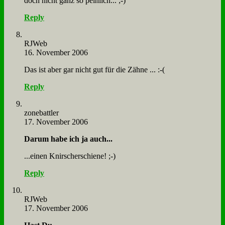
doch nicht ganz so pein­lich... ;-)
Reply
RJ­Web
16. November 2006
Das ist aber gar nicht gut für die Zäh­ne ... :-(
Reply
zone­batt­ler
17. November 2006
Dar­um ha­be ich ja auch...
...ei­nen Knir­scher­schie­ne! ;-)
Reply
RJ­Web
17. November 2006