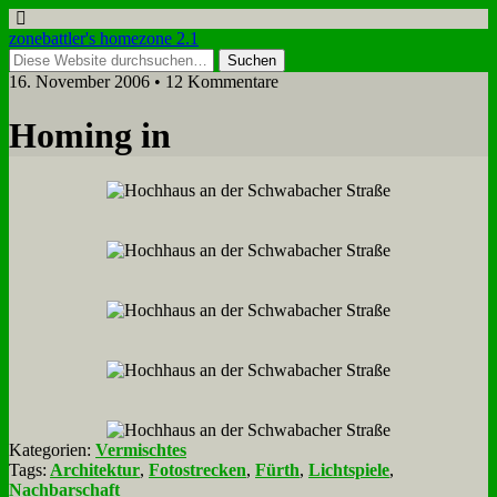
zonebattler's homezone 2.1
16. November 2006 • 12 Kommentare
Ho­ming in
Kategorien:
Vermischtes
Tags:
Architektur
,
Fotostrecken
,
Fürth
,
Lichtspiele
,
Nachbarschaft