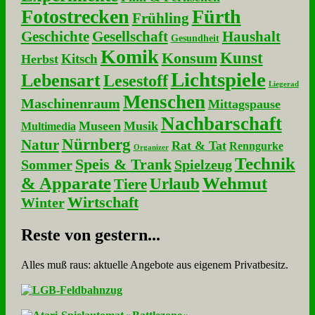
Fotostrecken
Fürth
Frühling
Geschichte
Gesellschaft
Haushalt
Gesundheit
Komik
Kunst
Konsum
Kitsch
Herbst
Lichtspiele
Lebensart
Lesestoff
Liegerad
Menschen
Maschinenraum
Mittagspause
Nachbarschaft
Museen
Musik
Multimedia
Nürnberg
Natur
Rat & Tat
Renngurke
Organizer
Technik
Speis & Trank
Sommer
Spielzeug
& Apparate
Wehmut
Urlaub
Tiere
Wirtschaft
Winter
Re­ste von ge­stern...
Alles muß raus: aktuelle An­ge­bo­te aus eigenem Privatbesitz.