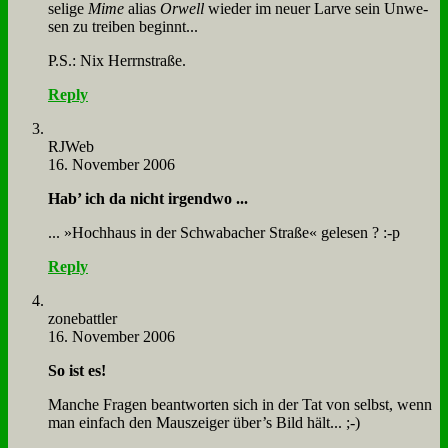
se­li­ge
Mi­me
ali­as
Or­well
wie­der im neu­er Lar­ve sein Un­we­
sen zu trei­ben be­ginnt...
P.S.: Nix Herrn­stra­ße.
Reply
RJ­Web
16. November 2006
Hab’ ich da nicht ir­gend­wo ...
... »Hoch­haus in der Schwa­ba­cher Stra­ße« ge­le­sen ? :-p
Reply
zone­batt­ler
16. November 2006
So ist es!
Man­che Fra­gen be­ant­wor­ten sich in der Tat von selbst, wenn
man ein­fach den Maus­zei­ger über’s Bild hält... ;-)