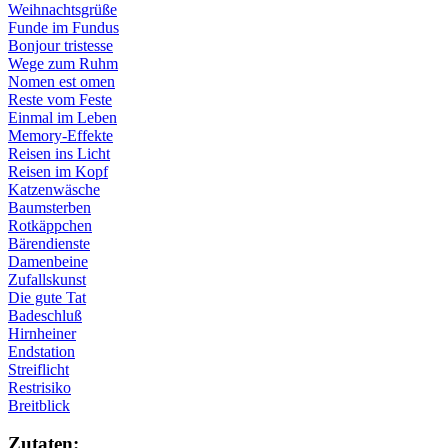
Weihnachtsgrüße
Funde im Fundus
Bonjour tristesse
Wege zum Ruhm
Nomen est omen
Reste vom Feste
Einmal im Leben
Memory-Effekte
Reisen ins Licht
Reisen im Kopf
Katzenwäsche
Baumsterben
Rotkäppchen
Bärendienste
Damenbeine
Zufallskunst
Die gute Tat
Badeschluß
Hirnheiner
Endstation
Streiflicht
Restrisiko
Breitblick
Zu­ta­ten: