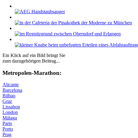
Ein Klick auf ein Bild bringt Sie
zum dazugehörigen Beitrag...
Me­tro­po­len-Ma­ra­thon:
Alicante
Barcelona
Bilbao
Graz
Lissabon
London
Málaga
Paris
Porto
Prag