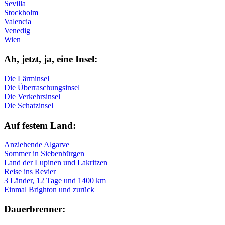
Sevilla
Stockholm
Valencia
Venedig
Wien
Ah, jetzt, ja, ei­ne In­sel:
Die Lärminsel
Die Überraschungsinsel
Die Verkehrsinsel
Die Schatzinsel
Auf fe­stem Land:
Anziehende Algarve
Sommer in Siebenbürgen
Land der Lupinen und Lakritzen
Reise ins Revier
3 Länder, 12 Tage und 1400 km
Einmal Brighton und zurück
Dau­er­bren­ner: