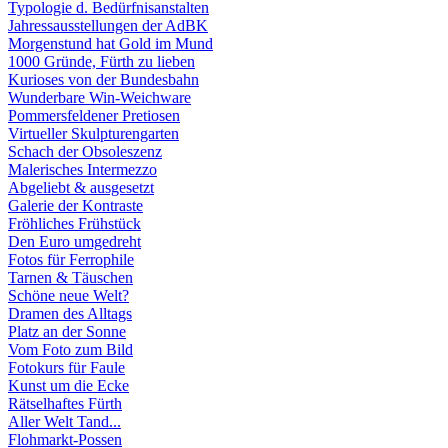
Typologie d. Bedürfnisanstalten
Jahressausstellungen der AdBK
Morgenstund hat Gold im Mund
1000 Gründe, Fürth zu lieben
Kurioses von der Bundesbahn
Wunderbare Win-Weichware
Pommersfeldener Pretiosen
Virtueller Skulpturengarten
Schach der Obsoleszenz
Malerisches Intermezzo
Abgeliebt & ausgesetzt
Galerie der Kontraste
Fröhliches Frühstück
Den Euro umgedreht
Fotos für Ferrophile
Tarnen & Täuschen
Schöne neue Welt?
Dramen des Alltags
Platz an der Sonne
Vom Foto zum Bild
Fotokurs für Faule
Kunst um die Ecke
Rätselhaftes Fürth
Aller Welt Tand...
Flohmarkt-Possen