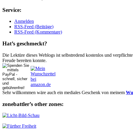
Ser­vice:
Anmelden
RSS-Feed (Beiträge)
RSS-Feed (Kommentare)
Hat’s ge­schmeckt?
Die Lektüre dieses Weblogs ist selbstredend kostenlos und ver­pflich­te
Freude bereiten konnte.
Sehr willkommen wäre auch ein mediales Geschenk von meinem
Wun
zonebattler’s other zo­nes: