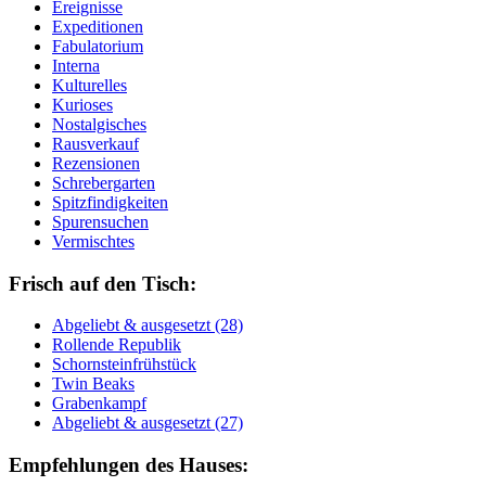
Ereignisse
Expeditionen
Fabulatorium
Interna
Kulturelles
Kurioses
Nostalgisches
Rausverkauf
Rezensionen
Schrebergarten
Spitzfindigkeiten
Spurensuchen
Vermischtes
Frisch auf den Tisch:
Ab­ge­liebt & aus­ge­setzt (28)
Rol­len­de Re­pu­blik
Schorn­stein­früh­stück
Twin Beaks
Gra­ben­kampf
Ab­ge­liebt & aus­ge­setzt (27)
Empfehlungen des Hauses: