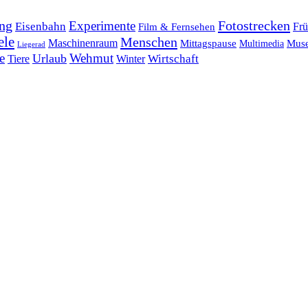
ng
Fotostrecken
Experimente
Eisenbahn
Frü
Film & Fernsehen
ele
Menschen
Maschinenraum
Mittagspause
Mus
Multimedia
Liegerad
e
Wehmut
Urlaub
Tiere
Wirtschaft
Winter