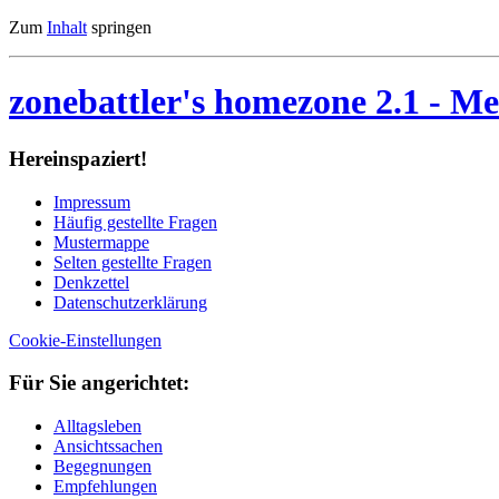
Zum
Inhalt
springen
zonebattler's homezone 2.1
- Me
Her­ein­spa­ziert!
Im­pres­sum
Häu­fig ge­stell­te Fra­gen
Mu­ster­map­pe
Sel­ten ge­stell­te Fra­gen
Denk­zet­tel
Da­ten­schutz­er­klä­rung
Cookie-Einstellungen
Für Sie an­ge­rich­tet:
Alltagsleben
Ansichtssachen
Begegnungen
Empfehlungen