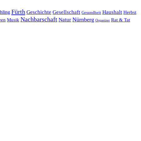
Fürth
hling
Geschichte
Gesellschaft
Haushalt
Herbst
Gesundheit
Nachbarschaft
Nürnberg
Natur
een
Musik
Rat & Tat
Organizer