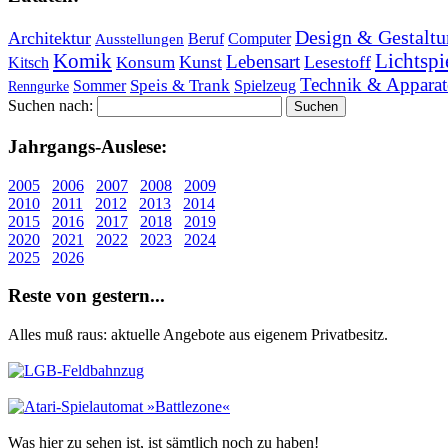
Design & Gestaltu
Architektur
Beruf
Computer
Ausstellungen
Lichtspi
Komik
Lebensart
Kunst
Lesestoff
Konsum
Kitsch
Technik & Apparat
Speis & Trank
Sommer
Spielzeug
Renngurke
Suchen nach:
Jahr­gangs-Aus­le­se:
2005
2006
2007
2008
2009
2010
2011
2012
2013
2014
2015
2016
2017
2018
2019
2020
2021
2022
2023
2024
2025
2026
Re­ste von ge­stern...
Alles muß raus: aktuelle An­ge­bo­te aus eigenem Privatbesitz.
Was hier zu sehen ist, ist sämt­lich noch zu haben!