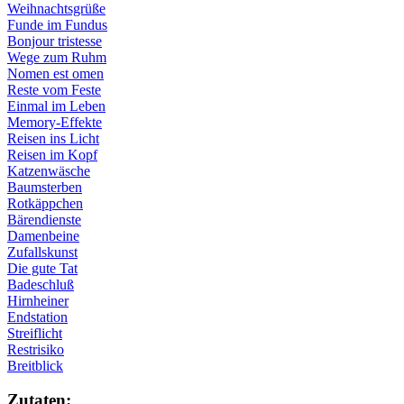
Weihnachtsgrüße
Funde im Fundus
Bonjour tristesse
Wege zum Ruhm
Nomen est omen
Reste vom Feste
Einmal im Leben
Memory-Effekte
Reisen ins Licht
Reisen im Kopf
Katzenwäsche
Baumsterben
Rotkäppchen
Bärendienste
Damenbeine
Zufallskunst
Die gute Tat
Badeschluß
Hirnheiner
Endstation
Streiflicht
Restrisiko
Breitblick
Zu­ta­ten: