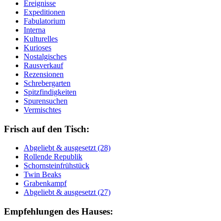
Ereignisse
Expeditionen
Fabulatorium
Interna
Kulturelles
Kurioses
Nostalgisches
Rausverkauf
Rezensionen
Schrebergarten
Spitzfindigkeiten
Spurensuchen
Vermischtes
Frisch auf den Tisch:
Ab­ge­liebt & aus­ge­setzt (28)
Rol­len­de Re­pu­blik
Schorn­stein­früh­stück
Twin Beaks
Gra­ben­kampf
Ab­ge­liebt & aus­ge­setzt (27)
Empfehlungen des Hauses: