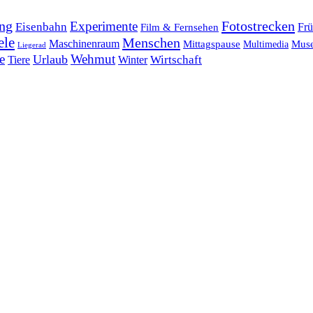
ng
Fotostrecken
Experimente
Eisenbahn
Frü
Film & Fernsehen
ele
Menschen
Maschinenraum
Mittagspause
Mus
Multimedia
Liegerad
e
Wehmut
Urlaub
Tiere
Wirtschaft
Winter