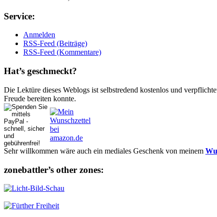
Ser­vice:
Anmelden
RSS-Feed (Beiträge)
RSS-Feed (Kommentare)
Hat’s ge­schmeckt?
Die Lektüre dieses Weblogs ist selbstredend kostenlos und ver­pflich­te
Freude bereiten konnte.
Sehr willkommen wäre auch ein mediales Geschenk von meinem
Wun
zonebattler’s other zo­nes: