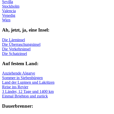
Sevilla
Stockholm
Valencia
Venedig
Wien
Ah, jetzt, ja, ei­ne In­sel:
Die Lärminsel
Die Überraschungsinsel
Die Verkehrsinsel
Die Schatzinsel
Auf fe­stem Land:
Anziehende Algarve
Sommer in Siebenbürgen
Land der Lupinen und Lakritzen
Reise ins Revier
3 Länder, 12 Tage und 1400 km
Einmal Brighton und zurück
Dau­er­bren­ner: