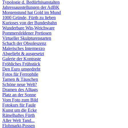
Typologie d. Bedürfnisanstalten
Jahressausstellungen der AdBK
Morgenstund hat Gold im Mund
1000 Gründe, Fürth zu lieben
Kurioses von der Bundesbahn
Wunderbare Win-Weichware
Pommersfeldener Pretiosen
Virtueller Skulpturengarten
Schach der Obsoleszenz
Malerisches Intermezzo
Abgeliebt & ausgesetzt
Galerie der Kontraste
Fröhliches Frühstück
Den Euro umgedreht
Fotos für Ferrophile
Tarnen & Täuschen
Schöne neue Welt?
Dramen des Alltags
Platz an der Sonne
Vom Foto zum Bild
Fotokurs für Faule
Kunst um die Ecke
Rätselhaftes Fürth
Aller Welt Tand...
Flohmarkt-Possen