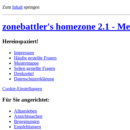
Zum
Inhalt
springen
zonebattler's homezone 2.1
- Me
Her­ein­spa­ziert!
Im­pres­sum
Häu­fig ge­stell­te Fra­gen
Mu­ster­map­pe
Sel­ten ge­stell­te Fra­gen
Denk­zet­tel
Da­ten­schutz­er­klä­rung
Cookie-Einstellungen
Für Sie an­ge­rich­tet:
Alltagsleben
Ansichtssachen
Begegnungen
Empfehlungen