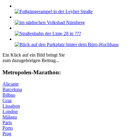
Ein Klick auf ein Bild bringt Sie
zum dazugehörigen Beitrag...
Me­tro­po­len-Ma­ra­thon:
Alicante
Barcelona
Bilbao
Graz
Lissabon
London
Málaga
Paris
Porto
Prag