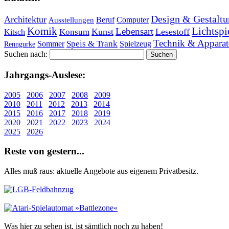
Design & Gestaltu
Architektur
Beruf
Computer
Ausstellungen
Lichtspi
Komik
Lebensart
Kunst
Lesestoff
Konsum
Kitsch
Technik & Apparat
Speis & Trank
Sommer
Spielzeug
Renngurke
Suchen nach:
Jahr­gangs-Aus­le­se:
2005
2006
2007
2008
2009
2010
2011
2012
2013
2014
2015
2016
2017
2018
2019
2020
2021
2022
2023
2024
2025
2026
Re­ste von ge­stern...
Alles muß raus: aktuelle An­ge­bo­te aus eigenem Privatbesitz.
Was hier zu sehen ist, ist sämt­lich noch zu haben!