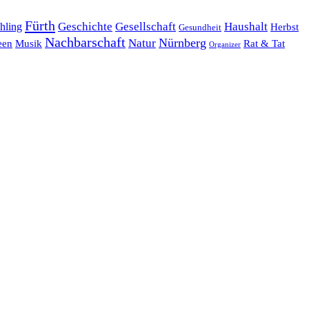
Fürth
hling
Geschichte
Gesellschaft
Haushalt
Herbst
Gesundheit
Nachbarschaft
Nürnberg
Natur
een
Musik
Rat & Tat
Organizer