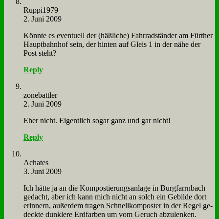
Ruppi1979
2. Juni 2009
Könn­te es even­tu­ell der (häß­li­che) Fahr­rad­stän­der am Für­ther
Haupt­bahn­hof sein, der hin­ten auf Gleis 1 in der nä­he der
Post steht?
Reply
zone­batt­ler
2. Juni 2009
Eher nicht. Ei­gent­lich so­gar ganz und gar nicht!
Reply
Acha­tes
3. Juni 2009
Ich hät­te ja an die Kom­po­stie­rungs­an­la­ge in Burg­farrn­bach
ge­dacht, aber ich kann mich nicht an solch ein Ge­bil­de dort
er­in­nern, au­ßer­dem tra­gen Schnell­kom­po­ster in der Re­gel ge­
deck­te dunk­le­re Erd­far­ben um vom Ge­ruch ab­zu­len­ken.