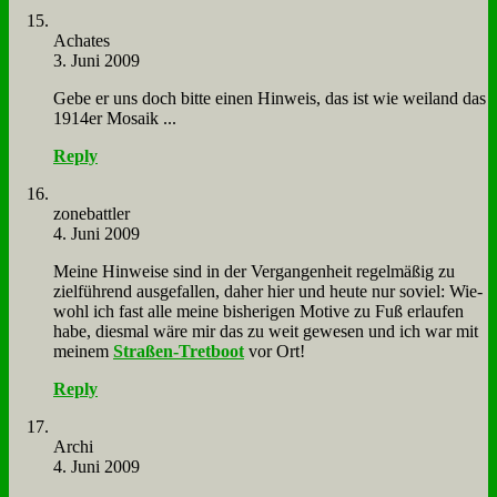
Acha­tes
3. Juni 2009
Ge­be er uns doch bit­te ei­nen Hin­weis, das ist wie wei­land das
1914er Mo­sa­ik ...
Reply
zone­batt­ler
4. Juni 2009
Mei­ne Hin­wei­se sind in der Ver­gan­gen­heit re­gel­mä­ßig zu
ziel­füh­rend aus­ge­fal­len, da­her hier und heu­te nur so­viel: Wie­
wohl ich fast al­le mei­ne bis­he­ri­gen Mo­ti­ve zu Fuß er­lau­fen
ha­be, dies­mal wä­re mir das zu weit ge­we­sen und ich war mit
mei­nem
Stra­ßen-Tret­boot
vor Ort!
Reply
Ar­chi
4. Juni 2009