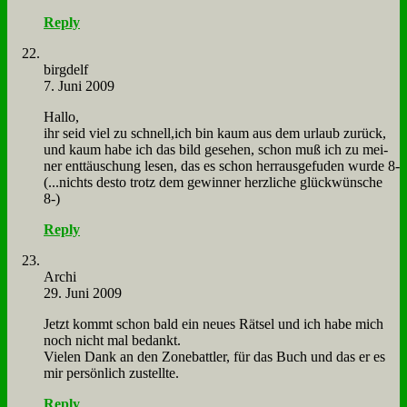
Reply
birgd­elf
7. Juni 2009
Hal­lo,
ihr seid viel zu schnell,ich bin kaum aus dem ur­laub zu­rück,
und kaum ha­be ich das bild ge­se­hen, schon muß ich zu mei­
ner ent­täu­schung le­sen, das es schon herr­aus­ge­fu­den wur­de 8-
(...nichts de­sto trotz dem ge­win­ner herz­li­che glück­wün­sche
8-)
Reply
Ar­chi
29. Juni 2009
Jetzt kommt schon bald ein neu­es Rät­sel und ich ha­be mich
noch nicht mal be­dankt.
Vie­len Dank an den Zone­batt­ler, für das Buch und das er es
mir per­sön­lich zu­stell­te.
Reply