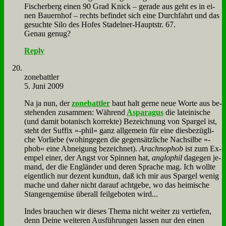
Fi­scher­berg ei­nen 90 Grad Knick – ge­ra­de aus geht es in ei­
nen Bau­ern­hof – rechts be­fin­det sich ei­ne Durch­fahrt und das
ge­such­te Si­lo des Ho­fes Sta­del­ner-Haupt­str. 67.
Ge­nau ge­nug?
Reply
zone­batt­ler
5. Juni 2009
Na ja nun, der
zone­batt­ler
baut halt ger­ne neue Wor­te aus be­
stehen­den zu­sam­men: Wäh­rend
Aspa­ra­gus
die la­tei­ni­sche
(und da­mit bo­ta­nisch kor­rek­te) Be­zeich­nung von Spar­gel ist,
steht der Suf­fix »-phil« ganz all­ge­mein für ei­ne dies­be­züg­li­
che Vor­lie­be (wo­hin­ge­gen die ge­gen­sätz­li­che Nach­sil­be »-
phob« ei­ne Ab­nei­gung be­zeich­net).
Arach­no­phob
ist zum Ex­
em­pel ei­ner, der Angst vor Spin­nen hat,
an­glo­phil
da­ge­gen je­
mand, der die Eng­län­der und de­ren Spra­che mag. Ich woll­te
ei­gent­lich nur de­zent kund­tun, daß ich mir aus Spar­gel we­nig
ma­che und da­her nicht dar­auf acht­ge­be, wo das hei­mi­sche
Stan­gen­ge­mü­se über­all feil­ge­bo­ten wird...
In­des brau­chen wir die­ses The­ma nicht wei­ter zu ver­tie­fen,
denn Dei­ne wei­te­ren Aus­füh­run­gen las­sen nur den ei­nen