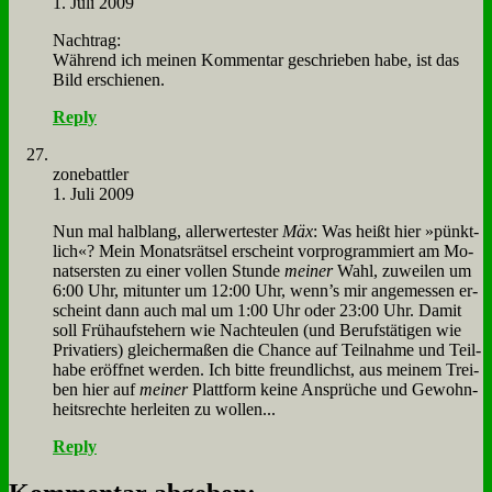
1. Juli 2009
Nach­trag:
Wäh­rend ich mei­nen Kom­men­tar ge­schrie­ben ha­be, ist das
Bild er­schie­nen.
Reply
zone­batt­ler
1. Juli 2009
Nun mal halb­lang, al­ler­wer­te­ster
Mäx
: Was heißt hier »pünkt­
lich«? Mein Mo­nats­rät­sel er­scheint vor­pro­gram­miert am Mo­
nats­er­sten zu ei­ner vol­len Stun­de
mei­ner
Wahl, zu­wei­len um
6:00 Uhr, mit­un­ter um 12:00 Uhr, wenn’s mir an­ge­mes­sen er­
scheint dann auch mal um 1:00 Uhr oder 23:00 Uhr. Da­mit
soll Früh­auf­ste­hern wie Nacht­eu­len (und Be­rufs­tä­ti­gen wie
Pri­va­tiers) glei­cher­ma­ßen die Chan­ce auf Teil­nah­me und Teil­
ha­be er­öff­net wer­den. Ich bit­te freund­lichst, aus mei­nem Trei­
ben hier auf
mei­ner
Platt­form kei­ne An­sprü­che und Ge­wohn­
heits­rech­te her­lei­ten zu wol­len...
Reply