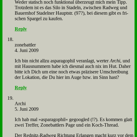
We­der sta­tisch noch funk­tio­nal über­zeugt mich mein Tipp.
Trotz­dem ist es das Si­lo in Sta­deln, zwi­schen Rad­weg und
Bau­ern­hof Sta­del­ner Haupt­str. (97?), bei die­sem gibt es fri­
schen Spar­gel zu kau­fen.
Reply
zone­batt­ler
4. Juni 2009
Ich bin nicht all­zu aspa­rag­o­phil ver­an­lagt, wer­ter
Ar­chi
, und
mit Haus­num­mern ha­be ich dies­mal auch nix im Hut. Da­her
bit­te ich Dich um ei­ne noch et­was prä­zi­se­re Um­schrei­bung
der Lo­ka­ti­on, die Du hier im Au­ge bzw. im Sinn hast?
Reply
Ar­chi
5. Juni 2009
Ich hab mal »aspa­rag­o­phil« ge­goo­g­led (!?). Es kom­men glatt
zwei Tref­fer, Zone­batt­lers Pa­ge und ein Koch-Th­read.
Der Red­nitz-Rad­weg Rich­tung Er­lan­gen macht kurz vor dem