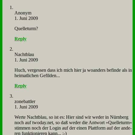
An­onym
1. Juni 2009
Quel­le­turm?
Reply
Nacht­blau
1. Juni 2009
Huch, ver­ges­sen dass ich mich hier ja wo­an­ders be­fin­de als in
hei­mat­li­chen Ge­fil­den...
Reply
zone­batt­ler
1. Juni 2009
Wer­te Nacht­blau, so ist es: Hier sind wir we­der in Nürn­berg
noch auf twoday.net, so daß we­der die Ant­wort »Quel­le­turm«
stim­men noch der Log­in auf der ei­nen Platt­form auf der an­de­
ren funk­tio­nie­ren kann... ;-)