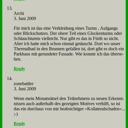
Ar­chi
3. Juni 2009
Für mich ist das ei­ne Ver­klei­dung ei­nes Turms , Auf­gangs
oder Blick­schut­zes. Der obe­re Teil ei­nes Glocken­turms oder
Schlauch­turms viel­leicht. Nur gibt es das in Fürth so nicht.
Aber ich hat­te mich schon ein­mal ge­täuscht. Dort wo un­ser
Ther­mal­bad in den Brun­nen ge­fal­len ist, dort gibt es doch ein
Park­haus mit ge­run­de­ter Fas­sa­de. Wie konn­te ich das über­se­
hen.
Reply
zone­batt­ler
3. Juni 2009
Wenn mein Mo­nats­rät­sel den Teil­neh­mern zu neu­en Er­kennt­
nis­sen auch au­ßer­halb des ge­zeig­ten Mo­ti­ves ver­hilft, so ist
das ein durch­aus von mir be­ab­sich­ti­ger »Kol­la­te­ral­scha­den«...
;-)
Reply