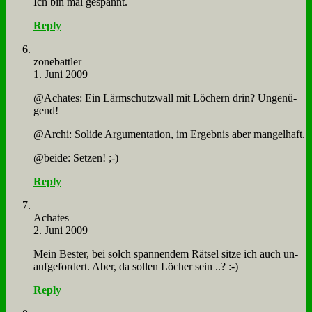
Ich bin mal ge­spannt.
Reply
zone­batt­ler
1. Juni 2009
@Achates: Ein Lärm­schutz­wall mit Lö­chern drin? Un­ge­nü­
gend!
@Archi: So­li­de Ar­gu­men­ta­ti­on, im Er­geb­nis aber man­gel­haft.
@beide: Set­zen! ;-)
Reply
Acha­tes
2. Juni 2009
Mein Be­ster, bei solch span­nen­dem Rät­sel sit­ze ich auch un­
auf­ge­for­dert. Aber, da sol­len Lö­cher sein ..? :-)
Reply