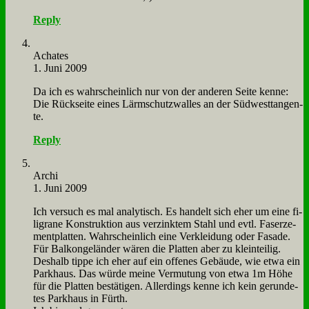
Reply
Acha­tes
1. Juni 2009
Da ich es wahr­schein­lich nur von der an­de­ren Sei­te ken­ne:
Die Rück­sei­te ei­nes Lärm­schutz­wal­les an der Süd­west­tan­gen­
te.
Reply
Ar­chi
1. Juni 2009
Ich ver­such es mal ana­ly­tisch. Es han­delt sich eher um ei­ne fi­
li­gra­ne Kon­struk­ti­on aus ver­zink­tem Stahl und evtl. Fa­ser­ze­
ment­plat­ten. Wahr­schein­lich ei­ne Ver­klei­dung oder Fa­sa­de.
Für Bal­kon­ge­län­der wä­ren die Plat­ten aber zu klein­tei­lig.
Des­halb tip­pe ich eher auf ein of­fe­nes Ge­bäu­de, wie et­wa ein
Park­haus. Das wür­de mei­ne Ver­mu­tung von et­wa 1m Hö­he
für die Plat­ten be­stä­ti­gen. Al­ler­dings ken­ne ich kein ge­run­de­
tes Park­haus in Fürth.