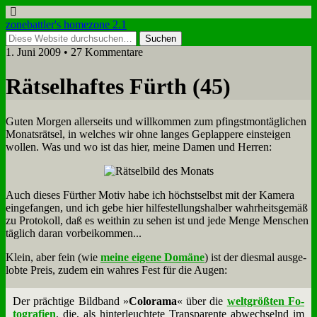
zonebattler's homezone 2.1
1. Juni 2009 • 27 Kommentare
Rät­sel­haf­tes Fürth (45)
Gu­ten Mor­gen al­ler­seits und will­kom­men zum pfingst­mon­täg­li­chen
Mo­nats­rät­sel, in wel­ches wir oh­ne lan­ges Ge­plap­pe­re ein­stei­gen
wol­len. Was und wo ist das hier, mei­ne Da­men und Her­ren:
Auch die­ses Für­ther Mo­tiv ha­be ich höchst­selbst mit der Ka­me­ra
ein­ge­fan­gen, und ich ge­be hier hil­fe­stel­lungs­hal­ber wahr­heits­ge­mäß
zu Pro­to­koll, daß es weit­hin zu se­hen ist und je­de Men­ge Men­schen
täg­lich dar­an vor­bei­kom­men...
Klein, aber fein (wie
mei­ne ei­ge­ne Do­mä­ne
) ist der dies­mal aus­ge­
lob­te Preis, zu­dem ein wah­res Fest für die Au­gen:
Der präch­ti­ge Bild­band »
Co­lor­a­ma
« über die
welt­größ­ten Fo­
to­gra­fien
, die, als hin­ter­leuch­te­te Trans­pa­ren­te ab­wech­selnd im