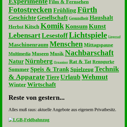
Experimente
Film & Fernsehen
Fotostrecken
Fürth
Frühling
Geschichte
Gesellschaft
Haushalt
Gesundheit
Komik
Kunst
Konsum
Kitsch
Herbst
Lichtspiele
Lebensart
Lesestoff
Liegerad
Menschen
Maschinenraum
Mittagspause
Nachbarschaft
Museen
Musik
Multimedia
Nürnberg
Natur
Rat & Tat
Renngurke
Organizer
Technik
Speis & Trank
Sommer
Spielzeug
& Apparate
Wehmut
Urlaub
Tiere
Wirtschaft
Winter
Re­ste von ge­stern...
Alles muß raus: aktuelle An­ge­bo­te aus eigenem Privatbesitz.