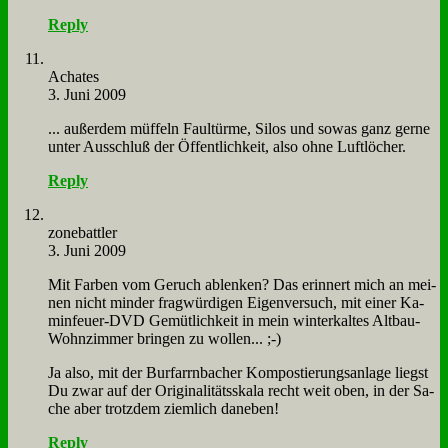
Reply
Acha­tes
3. Juni 2009
... au­ßer­dem müf­feln Faul­tür­me, Si­los und so­was ganz ger­ne
un­ter Aus­schluß der Öf­fent­lich­keit, al­so oh­ne Luft­lö­cher.
Reply
zone­batt­ler
3. Juni 2009
Mit Far­ben vom Ge­ruch ab­len­ken? Das er­in­nert mich an mei­
nen nicht min­der frag­wür­di­gen Ei­gen­ver­such, mit ei­ner Ka­
min­feu­er-DVD Ge­müt­lich­keit in mein win­ter­kal­tes Alt­bau-
Wohn­zim­mer brin­gen zu wol­len... ;-)
Ja al­so, mit der Bur­farrn­ba­cher Kom­po­stie­rungs­an­la­ge liegst
Du zwar auf der Ori­gi­na­li­täts­ska­la recht weit oben, in der Sa­
che aber trotz­dem ziem­lich da­ne­ben!
Reply