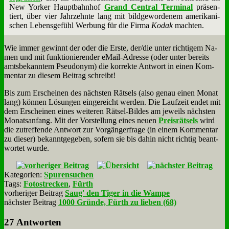
New Yor­ker Haupt­bahn­hof
Grand Cen­tral Ter­mi­nal
prä­sen­
tiert, über vier Jahr­zehn­te lang mit bild­ge­wor­de­nem ame­ri­ka­ni­
schen Le­bens­ge­fühl Wer­bung für die Fir­ma
Ko­d­ak
mach­ten.
Wie im­mer ge­winnt der oder die Er­ste, der/die un­ter rich­ti­gem Na­
men und mit funk­tio­nie­ren­der eMail-Adres­se (oder un­ter be­reits
amts­be­kann­tem Pseud­onym) die kor­rek­te Ant­wort in ei­nen Kom­
men­tar zu die­sem Bei­trag schreibt!
Bis zum Er­schei­nen des näch­sten Rät­sels (al­so ge­nau ei­nen Mo­nat
lang) kön­nen Lö­sun­gen ein­ge­reicht wer­den. Die Lauf­zeit en­det mit
dem Er­schei­nen ei­nes wei­te­ren Rät­sel-Bil­des am je­weils näch­sten
Mo­nats­an­fang. Mit der Vor­stel­lung ei­nes neu­en
Preis­rät­sels
wird
die zu­tref­fen­de Ant­wort zur Vor­gän­ger­fra­ge (in ei­nem Kom­men­tar
zu die­ser) be­kannt­ge­ge­ben, so­fern sie bis da­hin nicht rich­tig be­ant­
wor­tet wur­de.
Kategorien:
Spurensuchen
Tags:
Fotostrecken
,
Fürth
vorheriger Beitrag
Saug' den Tiger in die Wampe
nächster Beitrag
1000 Gründe, Fürth zu lieben (68)
27 Antworten