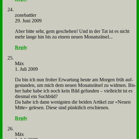
zone­batt­ler
29. Juni 2009
Aber bit­te sehr, gern ge­sche­hen! Und in der Tat ist es nicht
mehr lan­ge hin bis zu ei­nem neu­en Mo­nats­rät­sel...
Reply
Mäx
1. Juli 2009
Da bin ich nun fro­her Er­war­tung heu­te am Mor­gen früh auf­
ge­stan­den, um mich dem neu­en Mo­nats­rät­sel zu wid­men. Bis­
her ha­be ha­be ich noch kein Bild ge­fun­den – viel­leicht ist es
dies­mal ein Such­bild?
Da ha­be ich dann we­nig­sten die bei­den Ar­ti­kel zur »Neu­en
Mit­te« ge­le­sen. Die­se sind pünkt­lich er­schie­nen.
Reply
Mäx