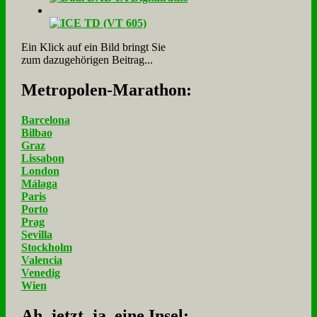
Ein Klick auf ein Bild bringt Sie
zum dazugehörigen Beitrag...
Me­tro­po­len-Ma­ra­thon:
Barcelona
Bilbao
Graz
Lissabon
London
Málaga
Paris
Porto
Prag
Sevilla
Stockholm
Valencia
Venedig
Wien
Ah, jetzt, ja, ei­ne In­sel: