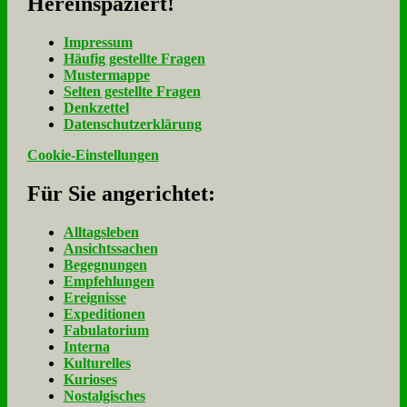
Her­ein­spa­ziert!
Im­pres­sum
Häu­fig ge­stell­te Fra­gen
Mu­ster­map­pe
Sel­ten ge­stell­te Fra­gen
Denk­zet­tel
Da­ten­schutz­er­klä­rung
Cookie-Einstellungen
Für Sie an­ge­rich­tet:
Alltagsleben
Ansichtssachen
Begegnungen
Empfehlungen
Ereignisse
Expeditionen
Fabulatorium
Interna
Kulturelles
Kurioses
Nostalgisches