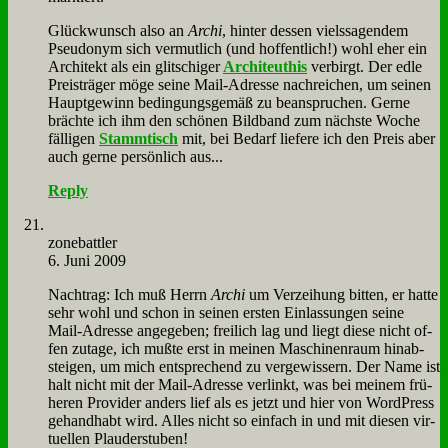
Glück­wunsch al­so an
Ar­chi
, hin­ter des­sen viels­sa­gen­dem
Pseud­onym sich ver­mut­lich (und hof­fent­lich!) wohl eher ein
Ar­chi­tekt als ein glit­schi­ger
Ar­chi­teut­his
ver­birgt. Der ed­le
Preis­trä­ger mö­ge sei­ne Mail-Adres­se nach­rei­chen, um sei­nen
Haupt­ge­winn be­din­gungs­ge­mäß zu be­an­spru­chen. Ger­ne
bräch­te ich ihm den schö­nen Bild­band zum näch­ste Wo­che
fäl­li­gen
Stamm­tisch
mit, bei Be­darf lie­fe­re ich den Preis aber
auch ger­ne per­sön­lich aus...
Reply
zone­batt­ler
6. Juni 2009
Nach­trag: Ich muß Herrn
Ar­chi
um Ver­zei­hung bit­ten, er hat­te
sehr wohl und schon in sei­nen er­sten Ein­las­sun­gen sei­ne
Mail-Adres­se an­ge­ge­ben; frei­lich lag und liegt die­se nicht of­
fen zu­ta­ge, ich muß­te erst in mei­nen Ma­schi­nen­raum hin­ab­
stei­gen, um mich ent­spre­chend zu ver­ge­wis­sern. Der Na­me ist
halt nicht mit der Mail-Adres­se ver­linkt, was bei mei­nem frü­
he­ren Pro­vi­der an­ders lief als es jetzt und hier von Word­Press
ge­hand­habt wird. Al­les nicht so ein­fach in und mit die­sen vir­
tu­el­len Plau­der­stu­ben!