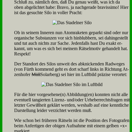
Schluß zu, näm­lich den, daß Du ge­nau weißt, was ich da
oben ab­ge­lich­tet ha­be: Bra­vo, ja nach­ge­ra­de bra­vi­s­si­mo! Hier
ist das ge­such­te Si­lo in vol­ler Pracht:
Ob in sei­nem In­ne­ren nun Atom­ra­ke­ten ge­parkt sind oder nur
or­ga­ni­sche Sub­stan­zen vor sich hin­blub­bern, sei da­hin­ge­stellt
und tut auch nichts zur Sa­che. Je­den­falls hast Du ex­akt er­
kannt, um was es sich bei mei­nem Rät­sel­mo­tiv ge­han­delt hat.
Re­spekt!
Der Stand­ort des Si­los un­weit des ab­knicken­den Rad­we­ges
(von Fürth kom­mend geht es dort scharf links in Rich­tung At­
zen­ho­fer
Müll
So­lar­berg) sei hier im Luft­bild prä­zi­se ver­or­tet:
Für die hier vorgesehene(n) Abbildung(en) konn­ten nicht al­le
even­tu­ell tan­gier­ten Li­zenz- und/oder Ur­he­ber­rechts­fra­gen mit
letz­ter Ge­wiß­heit ge­klärt wer­den, wes­halb auf ei­ne kennt­li­che
Dar­stel­lung lei­der ver­zich­tet wer­den muß.
Wie schon bei frü­he­ren Rät­seln ist die Po­si­ti­on des Fo­to­gra­fen
beim An­fer­ti­gen der obi­gen Auf­nah­me mit ei­nem gel­ben »x«
mar­kiert.