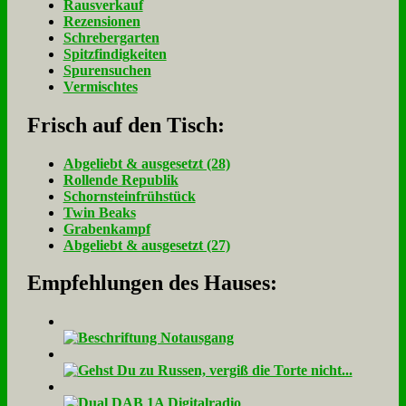
Rausverkauf
Rezensionen
Schrebergarten
Spitzfindigkeiten
Spurensuchen
Vermischtes
Frisch auf den Tisch:
Ab­ge­liebt & aus­ge­setzt (28)
Rol­len­de Re­pu­blik
Schorn­stein­früh­stück
Twin Beaks
Gra­ben­kampf
Ab­ge­liebt & aus­ge­setzt (27)
Empfehlungen des Hauses: