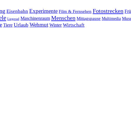
ng
Fotostrecken
Experimente
Eisenbahn
Frü
Film & Fernsehen
ele
Menschen
Maschinenraum
Mittagspause
Mus
Multimedia
Liegerad
e
Wehmut
Urlaub
Tiere
Wirtschaft
Winter