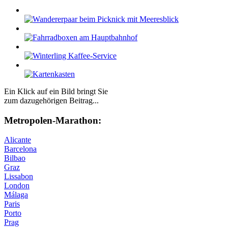
Ein Klick auf ein Bild bringt Sie
zum dazugehörigen Beitrag...
Me­tro­po­len-Ma­ra­thon:
Alicante
Barcelona
Bilbao
Graz
Lissabon
London
Málaga
Paris
Porto
Prag