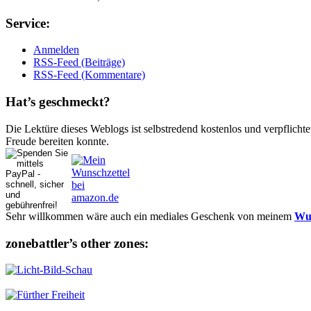
Ser­vice:
Anmelden
RSS-Feed (Beiträge)
RSS-Feed (Kommentare)
Hat’s ge­schmeckt?
Die Lektüre dieses Weblogs ist selbstredend kostenlos und ver­pflich­te
Freude bereiten konnte.
Sehr willkommen wäre auch ein mediales Geschenk von meinem
Wun
zonebattler’s other zo­nes: