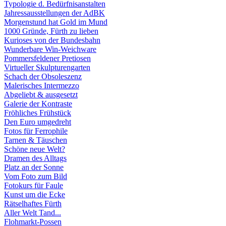
Typologie d. Bedürfnisanstalten
Jahressausstellungen der AdBK
Morgenstund hat Gold im Mund
1000 Gründe, Fürth zu lieben
Kurioses von der Bundesbahn
Wunderbare Win-Weichware
Pommersfeldener Pretiosen
Virtueller Skulpturengarten
Schach der Obsoleszenz
Malerisches Intermezzo
Abgeliebt & ausgesetzt
Galerie der Kontraste
Fröhliches Frühstück
Den Euro umgedreht
Fotos für Ferrophile
Tarnen & Täuschen
Schöne neue Welt?
Dramen des Alltags
Platz an der Sonne
Vom Foto zum Bild
Fotokurs für Faule
Kunst um die Ecke
Rätselhaftes Fürth
Aller Welt Tand...
Flohmarkt-Possen