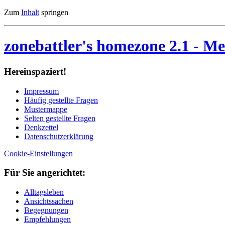
Zum
Inhalt
springen
zonebattler's homezone 2.1
- Me
Her­ein­spa­ziert!
Im­pres­sum
Häu­fig ge­stell­te Fra­gen
Mu­ster­map­pe
Sel­ten ge­stell­te Fra­gen
Denk­zet­tel
Da­ten­schutz­er­klä­rung
Cookie-Einstellungen
Für Sie an­ge­rich­tet:
Alltagsleben
Ansichtssachen
Begegnungen
Empfehlungen