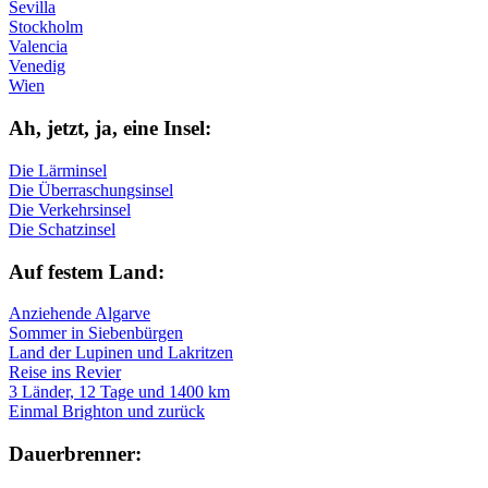
Sevilla
Stockholm
Valencia
Venedig
Wien
Ah, jetzt, ja, ei­ne In­sel:
Die Lärminsel
Die Überraschungsinsel
Die Verkehrsinsel
Die Schatzinsel
Auf fe­stem Land:
Anziehende Algarve
Sommer in Siebenbürgen
Land der Lupinen und Lakritzen
Reise ins Revier
3 Länder, 12 Tage und 1400 km
Einmal Brighton und zurück
Dau­er­bren­ner: