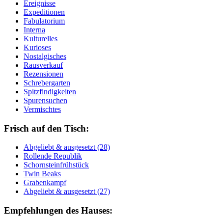
Ereignisse
Expeditionen
Fabulatorium
Interna
Kulturelles
Kurioses
Nostalgisches
Rausverkauf
Rezensionen
Schrebergarten
Spitzfindigkeiten
Spurensuchen
Vermischtes
Frisch auf den Tisch:
Ab­ge­liebt & aus­ge­setzt (28)
Rol­len­de Re­pu­blik
Schorn­stein­früh­stück
Twin Beaks
Gra­ben­kampf
Ab­ge­liebt & aus­ge­setzt (27)
Empfehlungen des Hauses: