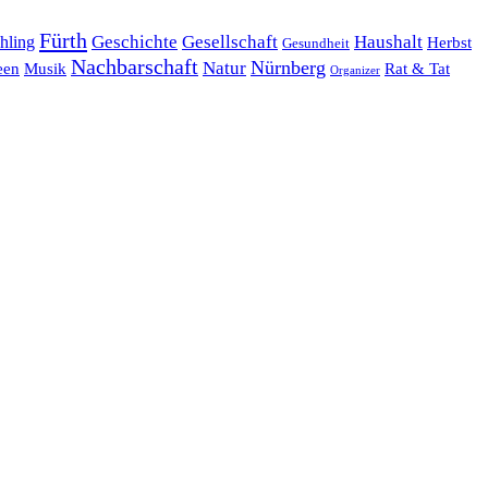
Fürth
hling
Geschichte
Gesellschaft
Haushalt
Herbst
Gesundheit
Nachbarschaft
Nürnberg
Natur
een
Musik
Rat & Tat
Organizer