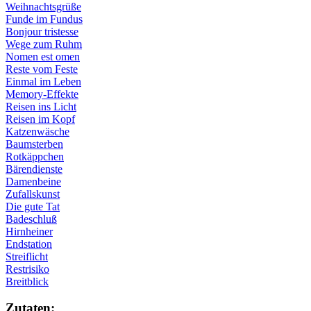
Weihnachtsgrüße
Funde im Fundus
Bonjour tristesse
Wege zum Ruhm
Nomen est omen
Reste vom Feste
Einmal im Leben
Memory-Effekte
Reisen ins Licht
Reisen im Kopf
Katzenwäsche
Baumsterben
Rotkäppchen
Bärendienste
Damenbeine
Zufallskunst
Die gute Tat
Badeschluß
Hirnheiner
Endstation
Streiflicht
Restrisiko
Breitblick
Zu­ta­ten: