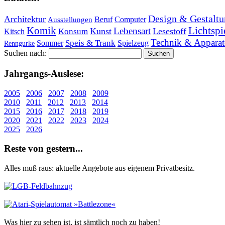
Design & Gestaltu
Architektur
Beruf
Computer
Ausstellungen
Lichtspi
Komik
Lebensart
Kunst
Lesestoff
Konsum
Kitsch
Technik & Apparat
Speis & Trank
Sommer
Spielzeug
Renngurke
Suchen nach:
Jahr­gangs-Aus­le­se:
2005
2006
2007
2008
2009
2010
2011
2012
2013
2014
2015
2016
2017
2018
2019
2020
2021
2022
2023
2024
2025
2026
Re­ste von ge­stern...
Alles muß raus: aktuelle An­ge­bo­te aus eigenem Privatbesitz.
Was hier zu sehen ist, ist sämt­lich noch zu haben!