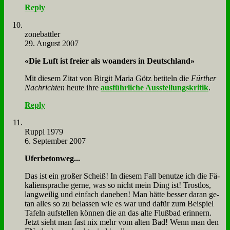
Reply
zone­batt­ler
29. August 2007
«Die Luft ist frei­er als wo­an­ders in Deutsch­land»
Mit die­sem Zi­tat von Bir­git Ma­ria Götz be­ti­teln die
Für­ther
Nach­rich­ten
heu­te ih­re
aus­führ­li­che Aus­stel­lungs­kri­tik
.
Reply
Rup­pi 1979
6. September 2007
Ufer­be­ton­weg...
Das ist ein gro­ßer Scheiß! In die­sem Fall be­nut­ze ich die Fä­
ka­li­en­spra­che ger­ne, was so nicht mein Ding ist! Trost­los,
lang­wei­lig und ein­fach da­ne­ben! Man hät­te bes­ser dar­an ge­
tan al­les so zu be­las­sen wie es war und da­für zum Bei­spiel
Ta­feln auf­stel­len kön­nen die an das al­te Fluß­bad er­in­nern.
Jetzt sieht man fast nix mehr vom al­ten Bad! Wenn man den