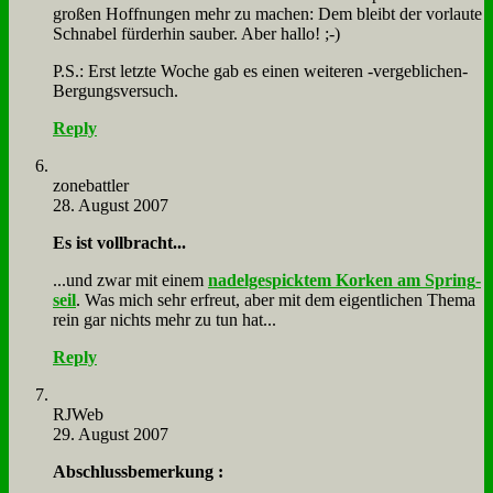
gro­ßen Hoff­nun­gen mehr zu ma­chen: Dem bleibt der vor­lau­te
Schna­bel für­der­hin sau­ber. Aber hal­lo! ;-)
P.S.: Erst letz­te Wo­che gab es ei­nen wei­te­ren ‑ver­geb­li­chen-
Ber­gungs­ver­such.
Reply
zone­batt­ler
28. August 2007
Es ist voll­bracht...
...und zwar mit ei­nem
na­del­ge­spick­tem Kor­ken am Spring­
seil
. Was mich sehr er­freut, aber mit dem ei­gent­li­chen The­ma
rein gar nichts mehr zu tun hat...
Reply
RJ­Web
29. August 2007
Ab­schluss­be­mer­kung :