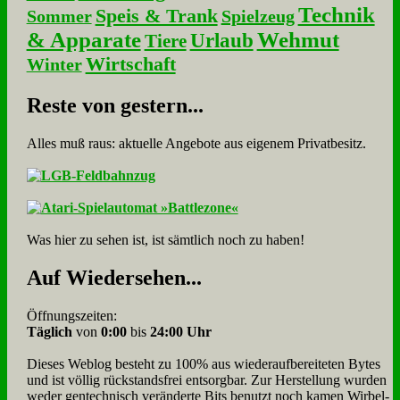
Technik
Speis & Trank
Sommer
Spielzeug
& Apparate
Wehmut
Urlaub
Tiere
Wirtschaft
Winter
Re­ste von ge­stern...
Alles muß raus: aktuelle An­ge­bo­te aus eigenem Privatbesitz.
Was hier zu sehen ist, ist sämt­lich noch zu haben!
Auf Wie­der­se­hen...
Öffnungszeiten:
Täglich
von
0:00
bis
24:00 Uhr
Dieses Weblog besteht zu 100% aus wie­der­auf­bereite­ten Bytes
und ist völlig rück­stands­frei ent­sorg­bar. Zur Herstellung wurden
weder gen­tech­nisch veränderte Bits benutzt noch kamen Wir­bel­