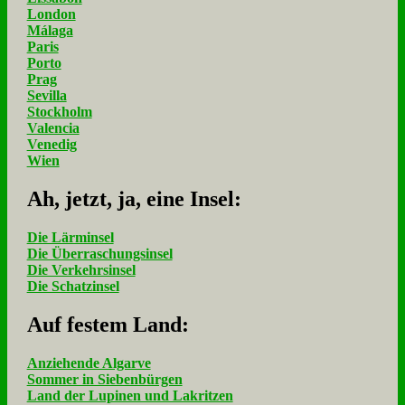
London
Málaga
Paris
Porto
Prag
Sevilla
Stockholm
Valencia
Venedig
Wien
Ah, jetzt, ja, ei­ne In­sel:
Die Lärminsel
Die Überraschungsinsel
Die Verkehrsinsel
Die Schatzinsel
Auf fe­stem Land:
Anziehende Algarve
Sommer in Siebenbürgen
Land der Lupinen und Lakritzen