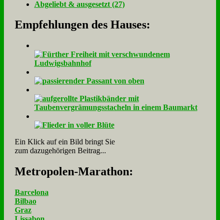
Ab­ge­liebt & aus­ge­setzt (27)
Empfehlungen des Hauses:
Ein Klick auf ein Bild bringt Sie
zum dazugehörigen Beitrag...
Me­tro­po­len-Ma­ra­thon:
Barcelona
Bilbao
Graz
Lissabon