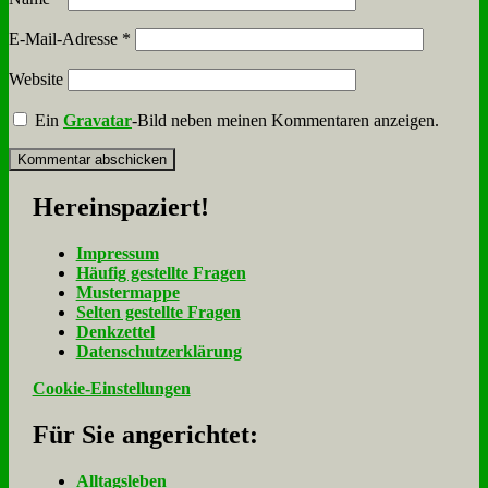
E-Mail-Adresse
*
Website
Ein
Gravatar
-Bild neben meinen Kommentaren anzeigen.
Her­ein­spa­ziert!
Im­pres­sum
Häu­fig ge­stell­te Fra­gen
Mu­ster­map­pe
Sel­ten ge­stell­te Fra­gen
Denk­zet­tel
Da­ten­schutz­er­klä­rung
Cookie-Einstellungen
Für Sie an­ge­rich­tet:
Alltagsleben