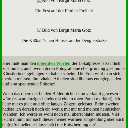
Ein Fest auf der Für­ther Frei­heit
Die Kißkalt’schen Häu­ser an der Deng­ler­stra­ße
Hier muß man den
lo­ben­den Wor­ten
der Lo­kal­pres­se tat­säch­lich
zu­stim­men, auch wenn de­ren Fo­to­graf ei­ne eher grim­mig ge­stimm­te
Künst­le­rin ein­ge­fan­gen zu ha­ben scheint: Die Frau wird man sich
mer­ken müs­sen, ih­re vi­ta­len Ar­bei­ten sind über­aus en­er­gie­ge­la­den
und von span­nen­der Prä­senz!
Wenn das obe­re der bei­den Bil­der nicht schon ver­kauft ge­we­sen
wä­re (es war ein­zi­ges be­reits mit ei­nem ro­ten Punkt mar­kiert), ich
hät­te mir es glatt und oh­ne lan­ges Zö­gern ge­lei­stet. Beim zwei­ten
ha­de­re ich der­zeit noch ein we­nig mit mir und mei­nen hei­mi­schen
Wän­den. Ich wer­de es wohl noch mal über­schla­fen müs­sen. Viel­
leicht nimmt mir nach die­ser mei­ner war­men Emp­feh­lung aber auch
ein(e) Schnellentschlossene(r) die Ent­schei­dung ab?