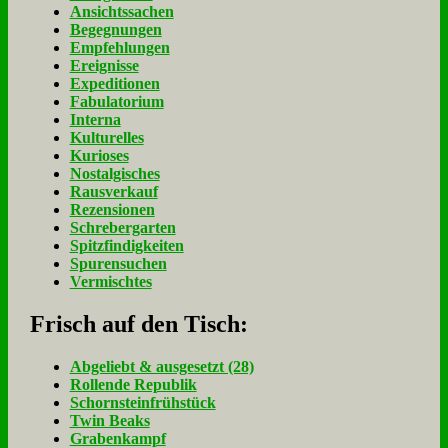
Ansichtssachen
Begegnungen
Empfehlungen
Ereignisse
Expeditionen
Fabulatorium
Interna
Kulturelles
Kurioses
Nostalgisches
Rausverkauf
Rezensionen
Schrebergarten
Spitzfindigkeiten
Spurensuchen
Vermischtes
Frisch auf den Tisch:
Ab­ge­liebt & aus­ge­setzt (28)
Rol­len­de Re­pu­blik
Schorn­stein­früh­stück
Twin Beaks
Gra­ben­kampf