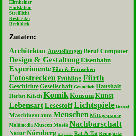
Hirnheiner
Endstation
Streiflicht
Restrisiko
Breitblick
Zu­ta­ten:
Architektur
Beruf
Computer
Ausstellungen
Design & Gestaltung
Eisenbahn
Experimente
Film & Fernsehen
Fotostrecken
Fürth
Frühling
Geschichte
Gesellschaft
Haushalt
Gesundheit
Komik
Kunst
Konsum
Kitsch
Herbst
Lichtspiele
Lebensart
Lesestoff
Liegerad
Menschen
Maschinenraum
Mittagspause
Nachbarschaft
Museen
Musik
Multimedia
Nürnberg
Natur
Rat & Tat
Renngurke
Organizer