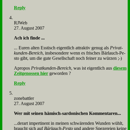
Reply
RJ­Web
27. August 2007
Ach ich fin­de ...
... Eu­ren al­ten Ess­tisch ei­gent­lich at­trak­tiv ge­nug als
Pri­vat­
kun­den-Be­reich
, ins­be­son­de­re wenn es fri­sches Bär­lauch-Pe­
sto gibt, um die gu­te Ge­sell­schaft noch fei­ner zu wür­zen ;-)
Apro­pos
Pri­vat­kun­den-Be­reich
, was ist ei­gent­lich aus
die­sem
Zeit­ge­nos­sen hier
ge­wor­den ?
Reply
zone­batt­ler
27. August 2007
Wer mit sei­nen hä­misch-sar­do­ni­schen Kom­men­ta­ren...
...der­art im­per­ti­nent in mei­nen schwä­ren­den Wun­den wühlt,
braucht sich auf
Bär­lauch-Pe­sto
und an­de­re Spe­ze­rei­en kei­ne