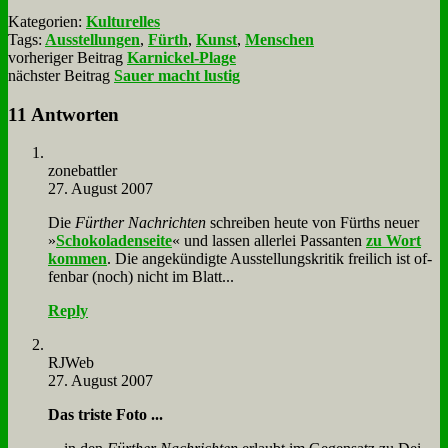
Kategorien:
Kulturelles
Tags:
Ausstellungen
,
Fürth
,
Kunst
,
Menschen
vorheriger Beitrag
Karnickel-Plage
nächster Beitrag
Sauer macht lustig
11 Antworten
zone­batt­ler
27. August 2007
Die
Für­ther Nach­rich­ten
schrei­ben heu­te von Fürths neu­er
»
Scho­ko­la­den­sei­te
« und las­sen al­ler­lei Pas­san­ten
zu Wort
kom­men
. Die an­ge­kün­dig­te Aus­stel­lungs­kri­tik frei­lich ist of­
fen­bar (noch) nicht im Blatt...
Reply
RJ­Web
27. August 2007
Das tri­ste Fo­to ...