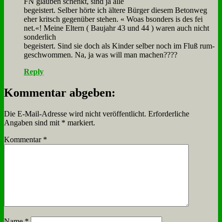
FN glau­ben schenkt, sind ja al­le
be­gei­stert. Sel­ber hör­te ich äl­te­re Bür­ger die­sem Be­ton­weg
eher krit­sch ge­gen­über ste­hen. « Wo­as bson­ders is des fei
net.«! Mei­ne El­tern ( Bau­jahr 43 und 44 ) wa­ren auch nicht
son­der­lich
be­gei­stert. Sind sie doch als Kin­der sel­ber noch im Fluß rum­
ge­schwom­men. Na, ja was will man ma­chen????
Reply
Kommentar abgeben:
Die E-Mail-Adresse wird nicht veröffentlicht.
Erforderliche
Angaben sind mit
*
markiert.
Kommentar
*
Name
*