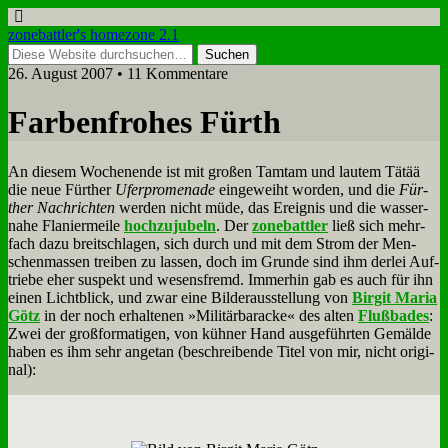
zonebattler's homezone 2.1
26. August 2007 • 11 Kommentare
Far­ben­fro­hes Fürth
An die­sem Wo­chen­en­de ist mit gro­ßen Tam­tam und lau­tem Tätää
die neue Für­ther
Ufer­pro­me­na­de
ein­ge­weiht wor­den, und die
Für­
ther Nach­rich­ten
wer­den nicht mü­de, das Er­eig­nis und die was­ser­
na­he Fla­nier­mei­le
hoch­zu­ju­beln
. Der
zone­batt­ler
ließ sich mehr­
fach da­zu breit­schla­gen, sich durch und mit dem Strom der Men­
schen­mas­sen trei­ben zu las­sen, doch im Grun­de sind ihm der­lei Auf­
trie­be eher su­spekt und we­sens­fremd. Im­mer­hin gab es auch für ihn
ei­nen Licht­blick, und zwar ei­ne Bil­der­aus­stel­lung von
Bir­git Ma­ria
Götz
in der noch er­hal­te­nen »Mi­li­tär­ba­racke« des al­ten
Fluß­ba­des
:
Zwei der groß­for­ma­ti­gen, von küh­ner Hand aus­ge­führ­ten Ge­mäl­de
ha­ben es ihm sehr an­ge­tan (be­schrei­ben­de Ti­tel von mir, nicht ori­gi­
nal):