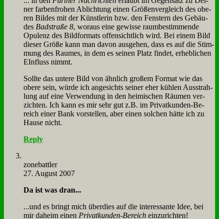
... in den
Für­ther Nach­rich­ten
er­laubt im Ge­gen­satz zu Dei­
ner far­ben­fro­hen Ab­lich­tung ei­nen Grö­ßen­ver­gleich des obe­
ren Bil­des mit der Künst­le­rin bzw. den Fen­stern des Ge­bäu­
des
Bad­stra­ße 8
, wor­aus ei­ne ge­wis­se raum­be­stim­men­de
Opu­lenz des Bild­for­mats of­fen­sicht­lich wird. Bei ei­nem Bild
die­ser Grö­ße kann man da­von aus­ge­hen, dass es auf die Stim­
mung des Rau­mes, in dem es sei­nen Platz fin­det, er­heb­li­chen
EIn­fluss nimmt.
Soll­te das un­te­re Bild von ähn­lich gro­ßem For­mat wie das
obe­re sein, wür­de ich an­ge­sichts sei­ner eher küh­len Aus­strah­
lung auf ei­ne Ver­wen­dung in den hei­mi­schen Räu­men ver­
zich­ten. Ich kann es mir sehr gut z.B. im Pri­vat­kun­den-Be­
reich ei­ner Bank vor­stel­len, aber ei­nen sol­chen hät­te ich zu
Hau­se nicht.
Reply
zone­batt­ler
27. August 2007
Da ist was dran...
...und es bringt mich über­dies auf die in­ter­es­san­te Idee, bei
mir da­heim ei­nen
Pri­vat­kun­den-Be­reich
ein­zu­rich­ten!