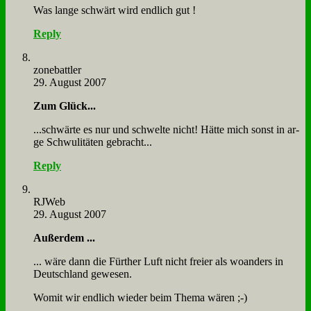
Was lan­ge schwärt wird end­lich gut !
Reply
zone­batt­ler
29. August 2007
Zum Glück...
...schwär­te es nur und schwel­te nicht! Hät­te mich sonst in ar­
ge Schwu­li­tä­ten ge­bracht...
Reply
RJ­Web
29. August 2007
Au­ßer­dem ...
... wä­re dann die Für­ther Luft nicht frei­er als wo­an­ders in
Deutsch­land ge­we­sen.
Wo­mit wir end­lich wie­der beim The­ma wä­ren ;-)