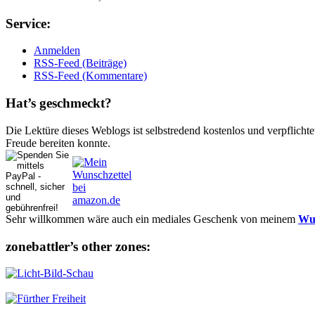
Ser­vice:
Anmelden
RSS-Feed (Beiträge)
RSS-Feed (Kommentare)
Hat’s ge­schmeckt?
Die Lektüre dieses Weblogs ist selbstredend kostenlos und ver­pflich­te
Freude bereiten konnte.
Sehr willkommen wäre auch ein mediales Geschenk von meinem
Wun
zonebattler’s other zo­nes: