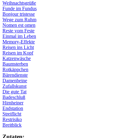
Weihnachtsgrüße
Funde im Fundus
Bonjour tristesse
Wege zum Ruhm
Nomen est omen
Reste vom Feste
Einmal im Leben
Memory-Effekte
Reisen ins Licht
Reisen im Kopf
Katzenwäsche
Baumsterben
Rotkäppchen
Bärendienste
Damenbeine
Zufallskunst
Die gute Tat
Badeschluß
Hirnheiner
Endstation
Streiflicht
Restrisiko
Breitblick
Zu­ta­ten: