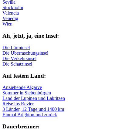
Sevilla
Stockholm
Valencia
Venedig
Wien
Ah, jetzt, ja, ei­ne In­sel:
Die Lärminsel
Die Überraschungsinsel
Die Verkehrsinsel
Die Schatzinsel
Auf fe­stem Land:
Anziehende Algarve
Sommer in Siebenbürgen
Land der Lupinen und Lakritzen
Reise ins Revier
3 Länder, 12 Tage und 1400 km
Einmal Brighton und zurück
Dau­er­bren­ner: