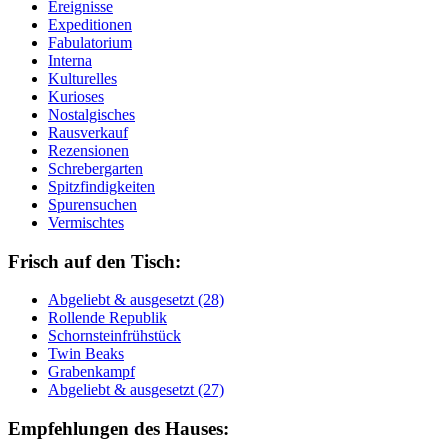
Ereignisse
Expeditionen
Fabulatorium
Interna
Kulturelles
Kurioses
Nostalgisches
Rausverkauf
Rezensionen
Schrebergarten
Spitzfindigkeiten
Spurensuchen
Vermischtes
Frisch auf den Tisch:
Ab­ge­liebt & aus­ge­setzt (28)
Rol­len­de Re­pu­blik
Schorn­stein­früh­stück
Twin Beaks
Gra­ben­kampf
Ab­ge­liebt & aus­ge­setzt (27)
Empfehlungen des Hauses: