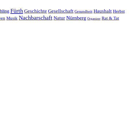
Fürth
hling
Geschichte
Gesellschaft
Haushalt
Herbst
Gesundheit
Nachbarschaft
Nürnberg
Natur
een
Musik
Rat & Tat
Organizer