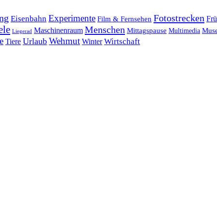
ng
Fotostrecken
Experimente
Eisenbahn
Frü
Film & Fernsehen
ele
Menschen
Maschinenraum
Mittagspause
Mus
Multimedia
Liegerad
e
Wehmut
Urlaub
Tiere
Wirtschaft
Winter