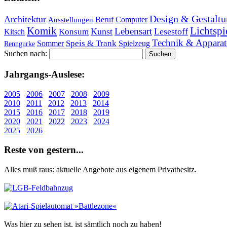
Design & Gestaltu
Architektur
Beruf
Computer
Ausstellungen
Lichtspi
Komik
Lebensart
Kunst
Lesestoff
Konsum
Kitsch
Technik & Apparat
Speis & Trank
Sommer
Spielzeug
Renngurke
Suchen nach:
Jahr­gangs-Aus­le­se:
2005
2006
2007
2008
2009
2010
2011
2012
2013
2014
2015
2016
2017
2018
2019
2020
2021
2022
2023
2024
2025
2026
Re­ste von ge­stern...
Alles muß raus: aktuelle An­ge­bo­te aus eigenem Privatbesitz.
Was hier zu sehen ist, ist sämt­lich noch zu haben!