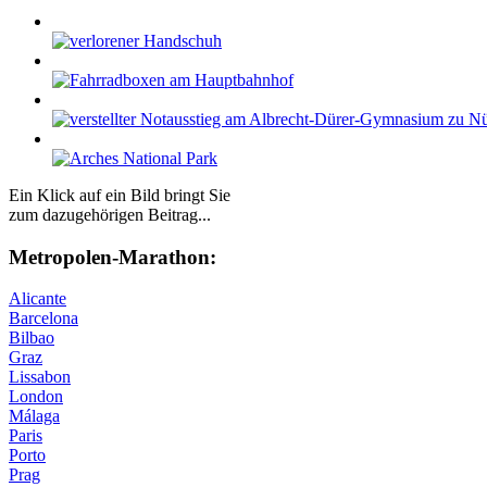
Ein Klick auf ein Bild bringt Sie
zum dazugehörigen Beitrag...
Me­tro­po­len-Ma­ra­thon:
Alicante
Barcelona
Bilbao
Graz
Lissabon
London
Málaga
Paris
Porto
Prag