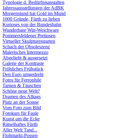
Typologie d. Bedürfnisanstalten
Jahressausstellungen der AdBK
Morgenstund hat Gold im Mund
1000 Gründe, Fürth zu lieben
Kurioses von der Bundesbahn
Wunderbare Win-Weichware
Pommersfeldener Pretiosen
Virtueller Skulpturengarten
Schach der Obsoleszenz
Malerisches Intermezzo
Abgeliebt & ausgesetzt
Galerie der Kontraste
Fröhliches Frühstück
Den Euro umgedreht
Fotos für Ferrophile
Tarnen & Täuschen
Schöne neue Welt?
Dramen des Alltags
Platz an der Sonne
Vom Foto zum Bild
Fotokurs für Faule
Kunst um die Ecke
Rätselhaftes Fürth
Aller Welt Tand...
Flohmarkt-Possen