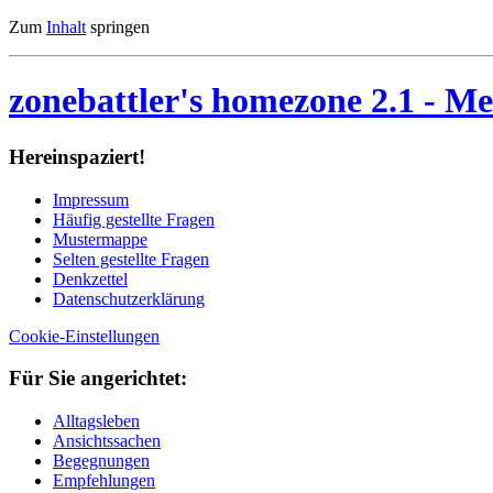
Zum
Inhalt
springen
zonebattler's homezone 2.1
- Me
Her­ein­spa­ziert!
Im­pres­sum
Häu­fig ge­stell­te Fra­gen
Mu­ster­map­pe
Sel­ten ge­stell­te Fra­gen
Denk­zet­tel
Da­ten­schutz­er­klä­rung
Cookie-Einstellungen
Für Sie an­ge­rich­tet:
Alltagsleben
Ansichtssachen
Begegnungen
Empfehlungen