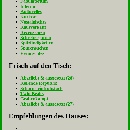
Fabulatorium
Interna
Kulturelles
Kurioses
Nostalgisches
Rausverkauf
Rezensionen
Schrebergarten
Spitzfindigkeiten
Spurensuchen
Vermischtes
Frisch auf den Tisch:
Ab­ge­liebt & aus­ge­setzt (28)
Rol­len­de Re­pu­blik
Schorn­stein­früh­stück
Twin Beaks
Gra­ben­kampf
Ab­ge­liebt & aus­ge­setzt (27)
Empfehlungen des Hauses: