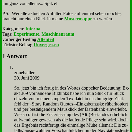
tun ganz von al­lei­ne... Spit­ze!
P.S.: Wer al­le ak­tu­el­len An­füt­ter-Fo­tos auf ein­mal se­hen möch­te,
braucht nur ei­nen Blick in mei­ne
Mu­ster­map­pe
zu wer­fen.
Kategorien:
Interna
Tags:
Experimente
,
Maschinenraum
vorheriger Beitrag
Altenteil
nächster Beitrag
Unvergessen
1 Antwort
zone­batt­ler
30. Juni 2009
So, jetzt bin ich fer­tig in des Wor­tes dop­pel­ter Be­deu­tung: Ex­
akt 369 vor­han­de­ne Bild­links ha­be ich nun Stück für Stück
ein­zeln von mei­ner simp­len Text­da­tei in das hung­ri­ge Zi­tat­
feld der »Stray Ran­dom Quotes«-Eingabemaske rü­ber­ko­piert
und per be­stä­ti­gen­dem Maus­klick der Da­ten­bank ein­ver­leibt.
Wie so oft ist die Erst­erfas­sung des (Alt-)Bestandes er­heb­lich
auf­wen­di­ger ge­we­sen als die lau­fen­de Pfle­ge sein wird, doch
das Er­geb­nis recht­fer­tigt die ein­ma­li­ge Mü­he al­le­mal: Die zu­
fäl­lig aus­ge­wähl­ten Vor­schau­bild­chen in der Na­vi­ga­ti­ons­lei­ste