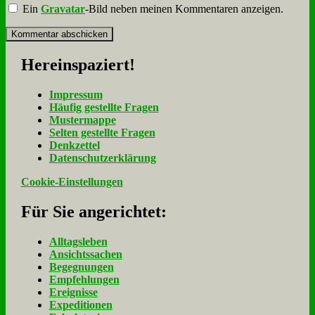
Ein
Gravatar
-Bild neben meinen Kommentaren anzeigen.
Her­ein­spa­ziert!
Im­pres­sum
Häu­fig ge­stell­te Fra­gen
Mu­ster­map­pe
Sel­ten ge­stell­te Fra­gen
Denk­zet­tel
Da­ten­schutz­er­klä­rung
Cookie-Einstellungen
Für Sie an­ge­rich­tet:
Alltagsleben
Ansichtssachen
Begegnungen
Empfehlungen
Ereignisse
Expeditionen