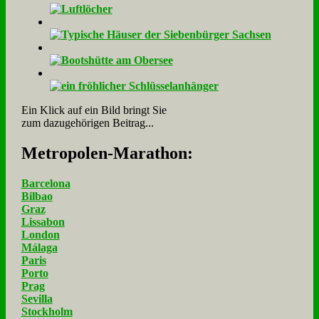
Ein Klick auf ein Bild bringt Sie
zum dazugehörigen Beitrag...
Me­tro­po­len-Ma­ra­thon:
Barcelona
Bilbao
Graz
Lissabon
London
Málaga
Paris
Porto
Prag
Sevilla
Stockholm