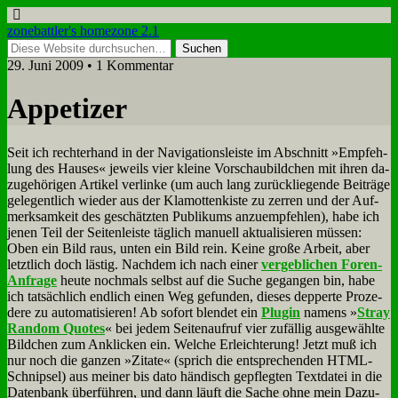
zonebattler's homezone 2.1
29. Juni 2009 • 1 Kommentar
Ap­pe­ti­zer
Seit ich recht­erhand in der Na­vi­ga­ti­ons­lei­ste im Ab­schnitt »Emp­feh­
lung des Hau­ses« je­weils vier klei­ne Vor­schau­bild­chen mit ih­ren da­
zu­ge­hö­ri­gen Ar­ti­kel ver­lin­ke (um auch lang zu­rück­lie­gen­de Bei­trä­ge
ge­le­gent­lich wie­der aus der Kla­mot­ten­ki­ste zu zer­ren und der Auf­
merk­sam­keit des ge­schätz­ten Pu­bli­kums an­zu­emp­feh­len), ha­be ich
je­nen Teil der Sei­ten­lei­ste täg­lich ma­nu­ell ak­tua­li­sie­ren müs­sen:
Oben ein Bild raus, un­ten ein Bild rein. Kei­ne gro­ße Ar­beit, aber
letzt­lich doch lä­stig. Nach­dem ich nach ei­ner
ver­geb­li­chen Fo­ren-
An­fra­ge
heu­te noch­mals selbst auf die Su­che ge­gan­gen bin, ha­be
ich tat­säch­lich end­lich ei­nen Weg ge­fun­den, die­ses dep­per­te Pro­ze­
de­re zu au­to­ma­ti­sie­ren! Ab so­fort blen­det ein
Plug­in
na­mens »
Stray
Ran­dom Quo­tes
« bei je­dem Sei­ten­auf­ruf vier zu­fäl­lig aus­ge­wähl­te
Bild­chen zum An­klicken ein. Wel­che Er­leich­te­rung! Jetzt muß ich
nur noch die gan­zen »Zi­ta­te« (sprich die ent­spre­chen­den HTML-
Schnip­sel) aus mei­ner bis da­to hän­disch ge­pfleg­ten Text­da­tei in die
Da­ten­bank über­füh­ren, und dann läuft die Sa­che oh­ne mein Da­zu­