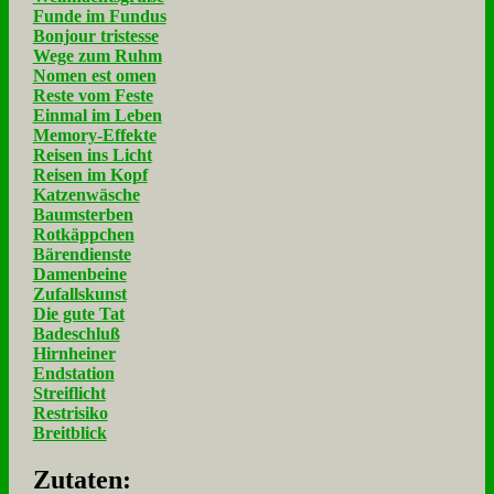
Funde im Fundus
Bonjour tristesse
Wege zum Ruhm
Nomen est omen
Reste vom Feste
Einmal im Leben
Memory-Effekte
Reisen ins Licht
Reisen im Kopf
Katzenwäsche
Baumsterben
Rotkäppchen
Bärendienste
Damenbeine
Zufallskunst
Die gute Tat
Badeschluß
Hirnheiner
Endstation
Streiflicht
Restrisiko
Breitblick
Zu­ta­ten: