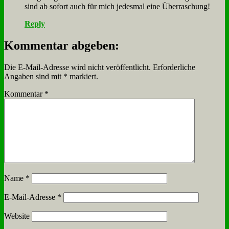
sind ab so­fort auch für mich je­des­mal ei­ne Über­ra­schung!
Reply
Kommentar abgeben:
Die E-Mail-Adresse wird nicht veröffentlicht.
Erforderliche
Angaben sind mit
*
markiert.
Kommentar
*
Name
*
E-Mail-Adresse
*
Website