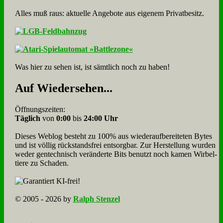
Alles muß raus: aktuelle An­ge­bo­te aus eigenem Privatbesitz.
Was hier zu sehen ist, ist sämt­lich noch zu haben!
Auf Wie­der­se­hen...
Öffnungszeiten:
Täglich
von
0:00
bis
24:00 Uhr
Dieses Weblog besteht zu 100% aus wie­der­auf­bereite­ten Bytes
und ist völlig rück­stands­frei ent­sorg­bar. Zur Herstellung wurden
weder gen­tech­nisch veränderte Bits benutzt noch kamen Wir­bel­
tiere zu Scha­den.
© 2005 - 2026 by
Ralph Stenzel