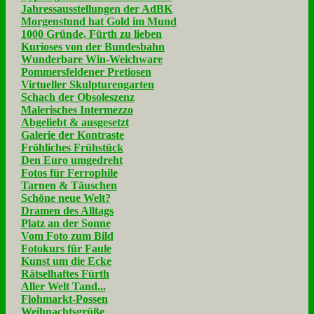
Jahressausstellungen der AdBK
Morgenstund hat Gold im Mund
1000 Gründe, Fürth zu lieben
Kurioses von der Bundesbahn
Wunderbare Win-Weichware
Pommersfeldener Pretiosen
Virtueller Skulpturengarten
Schach der Obsoleszenz
Malerisches Intermezzo
Abgeliebt & ausgesetzt
Galerie der Kontraste
Fröhliches Frühstück
Den Euro umgedreht
Fotos für Ferrophile
Tarnen & Täuschen
Schöne neue Welt?
Dramen des Alltags
Platz an der Sonne
Vom Foto zum Bild
Fotokurs für Faule
Kunst um die Ecke
Rätselhaftes Fürth
Aller Welt Tand...
Flohmarkt-Possen
Weihnachtsgrüße